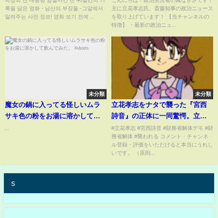
록을 담은 영화 - 남산의 부장들 -그알에서
主に立花孝志氏、斎藤知事の政治ニュース
Special | SBS NOW
NHK党 奥谷謙一 百条委員会】
알려주는 사전 정보! 영화 보기 전에 ...
を取り上げています！ 【当チャンネルの
特徴】 ・最新の政治ニュ...
未分類
未分類
魔女の鍋に入ってる怪しいムラ
立花孝志をナタで襲った『宮西
サキ色の粉をお湯に溶かして飲
詩音』の正体に一同驚愕。立花
んでみた。 #shorts
孝志糾弾報道をしたTBSに非難
...
#立花孝志 #宮西詩音 #財務省解体デモ #財
務省解体 #襲われる コメント・チャンネ
殺到！#立花孝志 #財務省解体 #
ル登録・評価をいただけると本当にうれし
デモ
いです。 （原則...
s