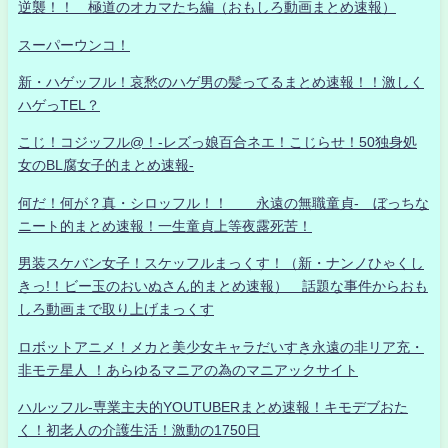
逆襲！！ 極道のオカマたち編（おもしろ動画まとめ速報）
スーパーウンコ！
新・ハゲッフル！哀愁のハゲ男の髪ってるまとめ速報！！激しく
ハゲっTEL？
こじ！コジッフル@！-レズっ娘百合ネエ！こじらせ！50独身処
女のBL腐女子的まとめ速報-
何だ！何が？真・シロッフル！！ 永遠の無職童貞- ぼっちな
ニート的まとめ速報！一生童貞上等夜露死苦！
男装スケバン女子！スケッフルまっくす！（新・ナンノひゃくし
きっ!！ビー玉のおいぬさん的まとめ速報） 話題な事件からおも
しろ動画まで取り上げまっくす
ロボットアニメ！メカと美少女キャラだいすき永遠の非リア充・
非モテ星人 ！あらゆるマニアの為のマニアックサイト
ハルッフル-専業主夫的YOUTUBERまとめ速報！キモデブおた
く！初老人の介護生活！激動の1750日