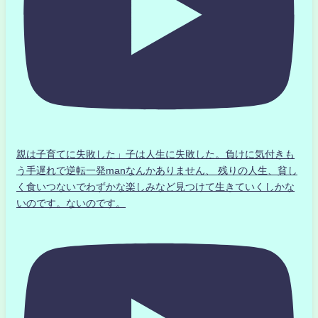
親は子育てに失敗した」子は人生に失敗した。負けに気付きも
う手遅れで逆転一発manなんかありません、 残りの人生、貧し
く食いつないでわずかな楽しみなど見つけて生きていくしかな
いのです。ないのです。