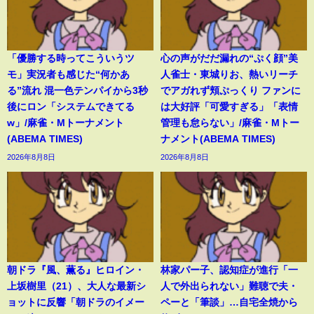
「優勝する時ってこういうツ
心の声がだだ漏れの“ぷく顔”美
モ」実況者も感じた“何かあ
人雀士・東城りお、熱いリーチ
る”流れ 混一色テンパイから3秒
でアガれず頬ぷっくり ファンに
後にロン「システムできてる
は大好評「可愛すぎる」「表情
w」/麻雀・Mトーナメント
管理も怠らない」/麻雀・Mトー
(ABEMA TIMES)
ナメント(ABEMA TIMES)
2026年8月8日
2026年8月8日
朝ドラ『風、薫る』ヒロイン・
林家パー子、認知症が進行「一
上坂樹里（21）、大人な最新シ
人で外出られない」難聴で夫・
ョットに反響「朝ドラのイメー
ペーと「筆談」…自宅全焼から