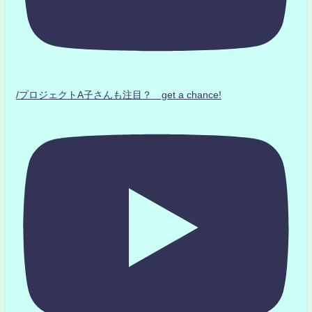
/プロジェクトA子さんも注目？ get a chance!