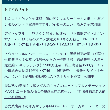
おすすめサイト
おネコさん的まとめ速報 僕の彼女はエリーちゃん人形！豆腐メ
ンタルメンヘラ電波中年アルバイターのぬいぐるみ男子末路編
アイドッフル！ ワタクシ的まとめ速報 地下格闘アイドルだい
すき！23 ひうらのアニメ放送局101ちゃんねる BNK48 ！
SNH48！JKT48！MNL48！SGO48！GNZ48！STU48！SKE48
ヒウラッフルのハーニーフィニッシュゴミ屋敷補完計画 ＜必殺！
生前整理人！孤立し孤独死からの～特殊清掃・遺品整理への道F
完結編＞ キャッシング計1500万返済：厨二病借金3500万円！う
つ病統合失調症14年生HKT46！！9期研究生、最後のサイト！全
米が泣いた！認知症鬱病60代のラストサイト絶賛！公開中
魔法熟女/美魔女ッ娘メグみみちゃんのニートッフルステーション
MAX！ ニート仙人仙女の映画三昧老後生活！（無職孤独居老人的
まとめ速報Z)]
乙女系腐男子のオカマッフルMAX2- FX！オ・カマトレーダーの