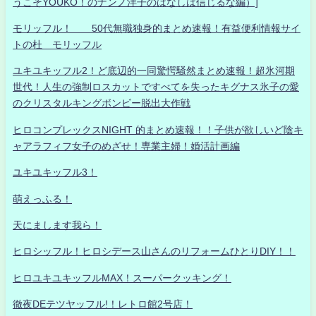
うこそYOUKO！のナンノ洋子のはなしは信じるな編）]
モリッフル！ 50代無職独身的まとめ速報！有益便利情報サイ
トの杜 モリッフル
ユキユキッフル2！ど底辺的一同驚愕騒然まとめ速報！超氷河期
世代！人生の強制ロスカットですべてを失ったキグナス氷子の愛
のクリスタルキングボンビー脱出大作戦
ヒロコンプレックスNIGHT 的まとめ速報！！子供が欲しいど陰キ
ャアラフィフ女子のめざせ！専業主婦！婚活計画編
ユキユキッフル3！
萌えっふる！
天にまします我ら！
ヒロシッフル！ヒロシデース山さんのリフォームひとりDIY！！
ヒロユキユキッフルMAX！スーパークッキング！
徹夜DEテツヤッフル!！レトロ館2号店！