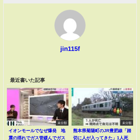
jin115f
最近書いた記事
未分類
未分類
イオンモールでなぜ爆発 地
熊本県菊陽町のJR豊肥線「踏
震の揺れでガス管緩んでガス
切に人が入ってきた」1人死