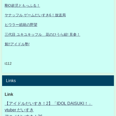
剛Q超児ともっふる！
ヤナッフル ゲームだいすき6！放送局
ヒウラー総統の野望
三代目 ユキユキッフル 花のひうら組! 見参！
魁!!アイドル塾!
t112
Links
Link
【アイドルだいすき！2】「IDOL DAISUKI！」
vtuber だいすき