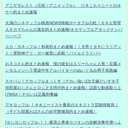
アニゲタレスト（元祖！アニメッフル） ひきこもりニートのオ
ナベ的まとめ速報
火浦のシネマッフル映画NEWS情報ポータブルの杜！オネエ管理
人オカマちゃんの鬼女的まとめ速報!オカマッフルアタックナンバ
ーハーフ
ユカ・ヨネッフル！初老的まとめ速報！！大帝イタチにラリアッ
ト！害獣神アリ・ガー被害に必殺！パイルドライバー
おネコさん的まとめ速報 僕の彼女はエリーちゃん人形！豆腐メ
ンタルメンヘラ電波中年アルバイターのぬいぐるみ男子末路編
スケバン！デカッフルまっくす（デカい強い2次元嫁だいすき子
供部屋おじさんヒロシ之古惑仔的まとめ速報）話題な動画取り上
げMAX！デカいは正義刑事編
アキヨッフル-！ネオニートスケ番長のエキストラ芸能情報局！
（子ども部屋おばさんの自宅警備員的まとめ速報）
[ヨシヨシロッフル-！！-素浪人勇者カツオンの未解決事件簿へよ