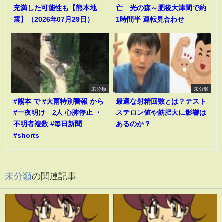
充満した可能性も【熊本地
亡 光の森～肥後大津間で約
震】（2026年07月29日）
1時間半 運転見合わせ
未分類
未分類
#熊本 で #大雨特別警報 から
最適な射精回数とは？テスト
#一夜明け 2人 心肺停止 ・
ステロン値や筋肥大に影響は
不明者複数 #毎日新聞
あるのか？
#shorts
未分類
の関連記事