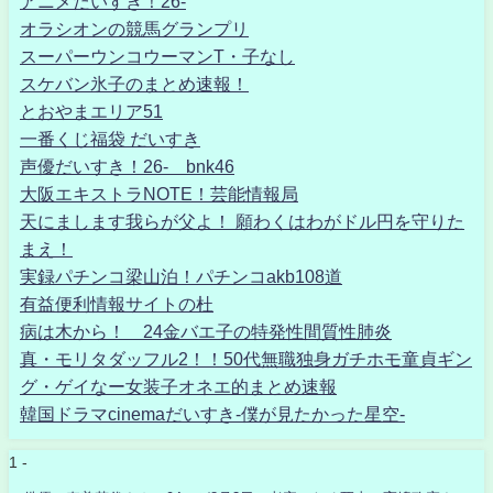
アニメだいすき！26-
オラシオンの競馬グランプリ
スーパーウンコウーマンT・子なし
スケバン氷子のまとめ速報！
とおやまエリア51
一番くじ福袋 だいすき
声優だいすき！26- bnk46
大阪エキストラNOTE！芸能情報局
天にまします我らが父よ！ 願わくはわがドル円を守りた
まえ！
実録パチンコ梁山泊！パチンコakb108道
有益便利情報サイトの杜
病は木から！ 24金バエ子の特発性間質性肺炎
真・モリタダッフル2！！50代無職独身ガチホモ童貞ギン
グ・ゲイなー女装子オネエ的まとめ速報
韓国ドラマcinemaだいすき-僕が見たかった星空-
1 -