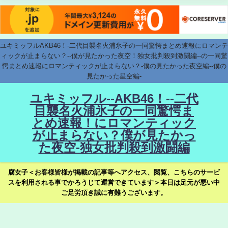
ユキミッフルAKB46！-二代目襲名火浦氷子の一同驚愕まとめ速報にロマンテ
ィックが止まらない？--僕が見たかった夜空！独女批判殺到激闘編--の一同驚
愕まとめ速報にロマンティックが止まらない？-僕の見たかった夜空編--僕の
見たかった星空編-
ユキミッフル--AKB46！--二代
目襲名火浦氷子の一同驚愕ま
とめ速報！にロマンティック
が止まらない？僕が見たかっ
た夜空-独女批判殺到激闘編
腐女子＜お客様皆様が掲載の記事等へアクセス、閲覧、こちらのサービ
スを利用される事でかろうじて運営できています＞本日は足元が悪い中
ご足労頂き誠に有難うございます。