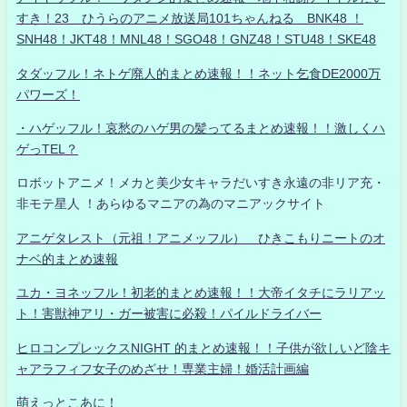
すき！23 ひうらのアニメ放送局101ちゃんねる BNK48 ！
SNH48！JKT48！MNL48！SGO48！GNZ48！STU48！SKE48
タダッフル！ネトゲ廃人的まとめ速報！！ネット乞食DE2000万
パワーズ！
・ハゲッフル！哀愁のハゲ男の髪ってるまとめ速報！！激しくハ
ゲっTEL？
ロボットアニメ！メカと美少女キャラだいすき永遠の非リア充・
非モテ星人 ！あらゆるマニアの為のマニアックサイト
アニゲタレスト（元祖！アニメッフル） ひきこもりニートのオ
ナベ的まとめ速報
ユカ・ヨネッフル！初老的まとめ速報！！大帝イタチにラリアッ
ト！害獣神アリ・ガー被害に必殺！パイルドライバー
ヒロコンプレックスNIGHT 的まとめ速報！！子供が欲しいど陰キ
ャアラフィフ女子のめざせ！専業主婦！婚活計画編
萌えっとこあに！