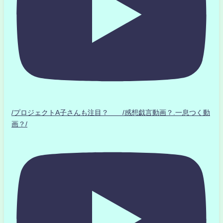
/プロジェクトA子さんも注目？ /感想戯言動画？.一息つく動
画？/