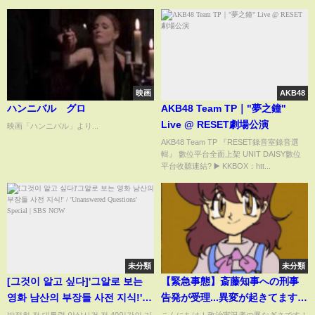
もれちゃうかも
映画
AKB48
ハンニバル グロ
AKB48 Team TP｜"夢之鐘"
Live @ RESET劇場公演
映画「ハンニバル」より...
AKB48 Team TP 『RESET錄音室錄音選
輯』 數位平台全面上架 UNIT DAISY數位
平台收聽連結? ▶️ KKBOX：htt...
未分類
未分類
[그것이 알고 싶다]'그알로 보는
【緊急事態】斎藤知事への刑事
영화 남산의 부장들 사전 지식!' /
告発が受理...異変が起きてます
'Unanswered Questions'
【立花孝志 斎藤元彦 兵庫県
박정희 전 대통령 암살사건 전 40일간의 기
こんにちは！政治実況者の鳳なぎさです！