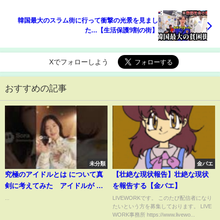
韓国最大のスラム街に行って衝撃の光景を見まし
た...【生活保護9割の街】
Xでフォローしよう
おすすめの記事
未分類
金バエ
究極のアイドルとは について真
【壮絶な現状報告】壮絶な現状
剣に考えてみた アイドルが コ
を報告する【金バエ】
ンビニのように乱立して増え続
...
LIVEWORKです。 このたび配信者になり
たいという方を募集しております。 LIVE
けている こんなアイドルが出
WORK事務所 https://www.livewo...
てきたら僕が見たかった青空 埋