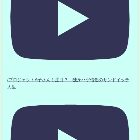
/プロジェクトA子さんも注目？ 独身ハゲ僧侶のサンドイッチ
人生