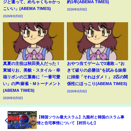
ジと違って、めちゃくちゃかっ
約1年(ABEMA TIMES)
こいい」(ABEMA TIMES)
2026年8月8日
2026年8月8日
真夏の主役は秋田美人だった！
おやつ当てゲームで3連敗→“お
東城りお、美貌・スタイル・幸
きて破りの必勝法”を試みる妹柴
福リボンの三重奏に「一番可愛
に姉柴「それはダメ！」 2匹の関
い」の声/麻雀・Mトーナメント
係性にほっこり(ABEMA TIMES)
(ABEMA TIMES)
2026年8月8日
2026年8月8日
【韓国ソウル最大スラム】九龍村と韓国のスラム事
情と住宅事情について【村田らむ】