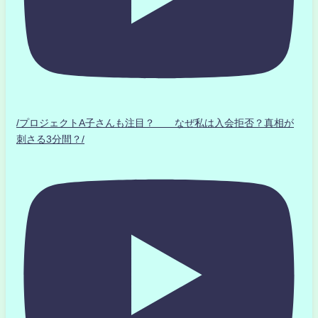
/プロジェクトA子さんも注目？ なぜ私は入会拒否？真相が
刺さる3分間？/