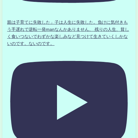
親は子育てに失敗した」子は人生に失敗した。負けに気付きも
う手遅れで逆転一発manなんかありません、 残りの人生、貧し
く食いつないでわずかな楽しみなど見つけて生きていくしかな
いのです。ないのです。