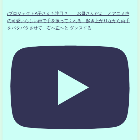
/プロジェクトA子さんも注目？ お母さんだよ とアニメ声
の可愛いらしい声で手を振ってくれる 起き上がりながら両手
をパタパタさせて 右へ左へと ダンスする