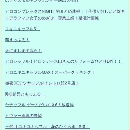
のクリスタルキングボンビー脱出大作戦
ヒロコンプレックスNIGHT 的まとめ速報！！子供が欲しいど陰キ
ャアラフィフ女子のめざせ！専業主婦！婚活計画編
ユキユキッフル3！
萌えっふる！
天にまします我ら！
ヒロシッフル！ヒロシデース山さんのリフォームひとりDIY！！
ヒロユキユキッフルMAX！スーパークッキング！
徹夜DEテツヤッフル!！レトロ館2号店！
剛Q超児ともっふる！
ヤナッフル ゲームだいすき6！放送局
ヒウラー総統の野望
三代目 ユキユキッフル 花のひうら組! 見参！