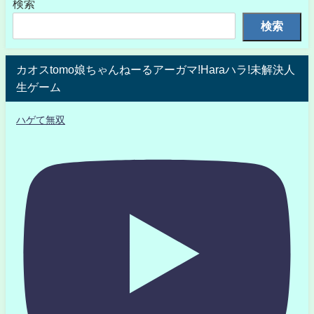
検索
検索
カオスtomo娘ちゃんねーるアーガマ!Haraハラ!未解決人
生ゲーム
ハゲて無双