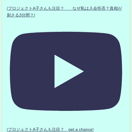
/プロジェクトA子さんも注目？ なぜ私は入会拒否？真相が
刺さる3分間？/
/プロジェクトA子さんも注目？ get a chance!