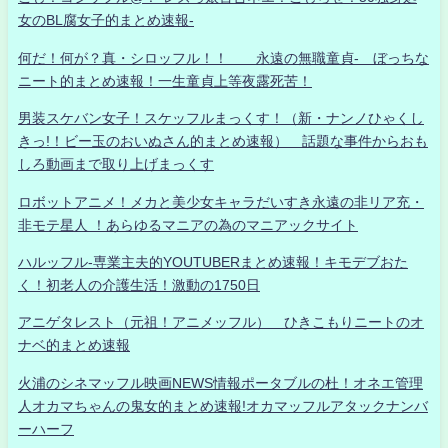
女のBL腐女子的まとめ速報-
何だ！何が？真・シロッフル！！ 永遠の無職童貞- ぼっちな
ニート的まとめ速報！一生童貞上等夜露死苦！
男装スケバン女子！スケッフルまっくす！（新・ナンノひゃくし
きっ!！ビー玉のおいぬさん的まとめ速報） 話題な事件からおも
しろ動画まで取り上げまっくす
ロボットアニメ！メカと美少女キャラだいすき永遠の非リア充・
非モテ星人 ！あらゆるマニアの為のマニアックサイト
ハルッフル-専業主夫的YOUTUBERまとめ速報！キモデブおた
く！初老人の介護生活！激動の1750日
アニゲタレスト（元祖！アニメッフル） ひきこもりニートのオ
ナベ的まとめ速報
火浦のシネマッフル映画NEWS情報ポータブルの杜！オネエ管理
人オカマちゃんの鬼女的まとめ速報!オカマッフルアタックナンバ
ーハーフ