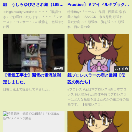
組 うしろゆびさされ組（1985
Practice〕＃アイドル＃プラクテ
年）
ィス動画
＝High quality version＝ ＊＊＊『歌詞つ
特撮Boyz『エール』 作詞 西間庭 惇 作
き』でお届けいたします。＊＊＊ 『ファ
曲／編曲 ISAKICK 奈良悠樹 頑張れ
ースト・コンサート』の映像を、色鮮やか
前だけ向いて 頑張れ 胸を張って 頑張
に甦...
れ 目の前の全...
未分類
おすすめ
【電気工事士】漏電の電流値測
続プロレスラーの病と最期【伝
定しました。
説の男たち】
日曜日返上で撮影してきました。...
#プロレス #全日本プロレス #新日本プロ
レス 鍛え抜かれた肉体を持つプロレスラ
ーはどんな最期を迎えたのかの第二弾の動
画です。 【登場レスラ...