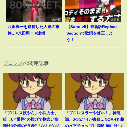
未分類
未分類
八田與一を逮捕した人達の末
【Suno v5】最新版Replace
路…#八田與一 #逮捕
Sectionで歌詞を修正しよ
う！
プロレス
の関連記事
「プロレス技やん」小兵力士、
「プロレスラーやばい！」神龍
珍しい“驚愕”の投げで物言い協
誠、おねだりが裏目…NOAH丸藤
議は3分超の“長考”「なんだなん
の水平チョップに悶絶 胸には“く