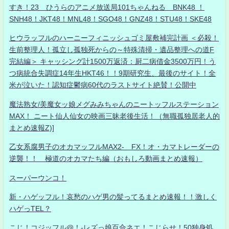
すき！23 ひうらのアニメ放送局101ちゃんねる BNK48 ！
SNH48！JKT48！MNL48！SGO48！GNZ48！STU48！SKE48
ヒウラッフルのハーニーフィニッシュゴミ屋敷補完計画 ＜必殺！
生前整理人！孤立し孤独死からの～特殊清掃・遺品整理への道F
完結編＞ キャッシング計1500万返済：厨二病借金3500万円！う
つ病統合失調症14年生HKT46！！9期研究生、最後のサイト！全
米が泣いた！認知症鬱病60代のラストサイト絶賛！公開中
魔法熟女/美魔女ッ娘メグみみちゃんのニートッフルステーション
MAX！ ニート仙人仙女の映画三昧老後生活！（無職孤独居老人的
まとめ速報Z)]
乙女系腐男子のオカマッフルMAX2- FX！オ・カマトレーダーの
逆襲！！ 極道のオカマたち編（おもしろ動画まとめ速報）
スーパーウンコ！
新・ハゲッフル！哀愁のハゲ男の髪ってるまとめ速報！！激しく
ハゲっTEL？
こじ！コジッフル@！-レズっ娘百合ネエ！こじらせ！50独身処