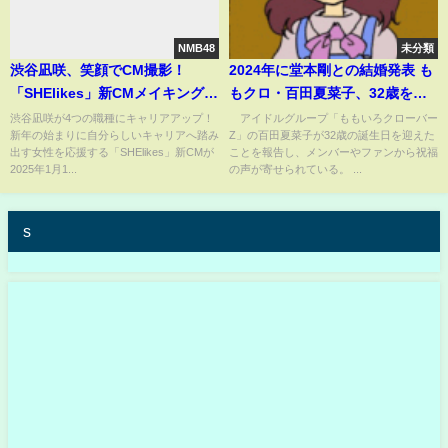
NMB48
未分類
渋谷凪咲、笑顔でCM撮影！
2024年に堂本剛との結婚発表 も
「SHElikes」新CMメイキング動
もクロ・百田夏菜子、32歳を迎
画
えメガネ姿の自然体オフショッ
渋谷凪咲が4つの職種にキャリアアップ！
アイドルグループ「ももいろクローバー
新年の始まりに自分らしいキャリアへ踏み
Z」の百田夏菜子が32歳の誕生日を迎えた
ト公開「私服！幸せすぎる！」
出す女性を応援する「SHElikes」新CMが
ことを報告し、メンバーやファンから祝福
「モノノフの太陽だよ」などの
2025年1月1...
の声が寄せられている。 ...
声(ABEMA TIMES)
s