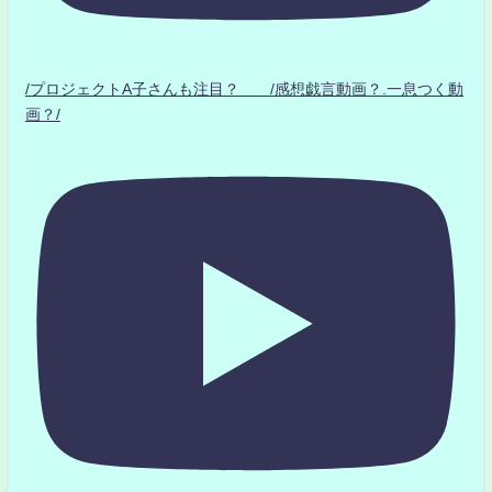
/プロジェクトA子さんも注目？ /感想戯言動画？.一息つく動
画？/