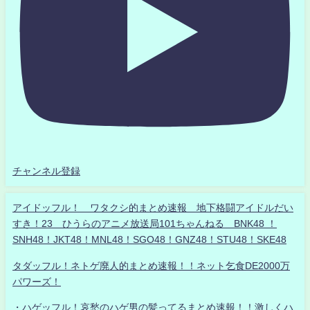
チャンネル登録
アイドッフル！ ワタクシ的まとめ速報 地下格闘アイドルだい
すき！23 ひうらのアニメ放送局101ちゃんねる BNK48 ！
SNH48！JKT48！MNL48！SGO48！GNZ48！STU48！SKE48
タダッフル！ネトゲ廃人的まとめ速報！！ネット乞食DE2000万
パワーズ！
・ハゲッフル！哀愁のハゲ男の髪ってるまとめ速報！！激しくハ