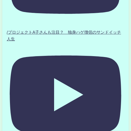
/プロジェクトA子さんも注目？ 独身ハゲ僧侶のサンドイッチ
人生