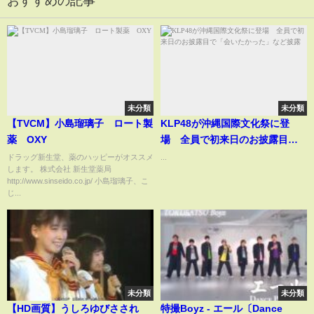
おすすめの記事
未分類
未分類
【TVCM】小島瑠璃子 ロート製
KLP48が沖縄国際文化祭に登
薬 OXY
場 全員で初来日のお披露目で
「会いたかった」など披露
ドラッグ新生堂、薬のハッピーがオススメ
...
します。 株式会社 新生堂薬局
http://www.sinseido.co.jp/ 小島瑠璃子、こ
じ...
未分類
未分類
【HD画質】うしろゆびさされ
特撮Boyz - エール〔Dance