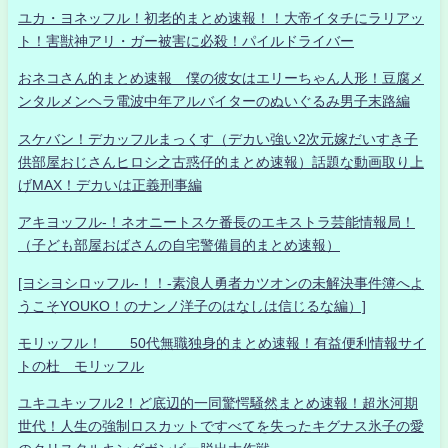
ユカ・ヨネッフル！初老的まとめ速報！！大帝イタチにラリアッ
ト！害獣神アリ・ガー被害に必殺！パイルドライバー
おネコさん的まとめ速報 僕の彼女はエリーちゃん人形！豆腐メ
ンタルメンヘラ電波中年アルバイターのぬいぐるみ男子末路編
スケバン！デカッフルまっくす（デカい強い2次元嫁だいすき子
供部屋おじさんヒロシ之古惑仔的まとめ速報）話題な動画取り上
げMAX！デカいは正義刑事編
アキヨッフル-！ネオニートスケ番長のエキストラ芸能情報局！
（子ども部屋おばさんの自宅警備員的まとめ速報）
[ヨシヨシロッフル-！！-素浪人勇者カツオンの未解決事件簿へよ
うこそYOUKO！のナンノ洋子のはなしは信じるな編）]
モリッフル！ 50代無職独身的まとめ速報！有益便利情報サイ
トの杜 モリッフル
ユキユキッフル2！ど底辺的一同驚愕騒然まとめ速報！超氷河期
世代！人生の強制ロスカットですべてを失ったキグナス氷子の愛