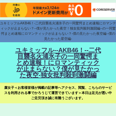
ユキミッフルAKB46！-二代目襲名火浦氷子の一同驚愕まとめ速報にロマンテ
ィックが止まらない？--僕が見たかった夜空！独女批判殺到激闘編--の一同驚
愕まとめ速報にロマンティックが止まらない？-僕の見たかった夜空編--僕の
見たかった星空編-
ユキミッフル--AKB46！--二代
目襲名火浦氷子の一同驚愕ま
とめ速報！にロマンティック
が止まらない？僕が見たかっ
た夜空-独女批判殺到激闘編
腐女子＜お客様皆様が掲載の記事等へアクセス、閲覧、こちらのサービ
スを利用される事でかろうじて運営できています＞本日は足元が悪い中
ご足労頂き誠に有難うございます。