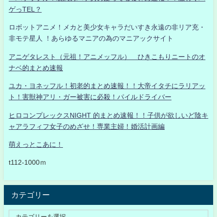
ゲっTEL？
ロボットアニメ！メカと美少女キャラだいすき永遠の非リア充・
非モテ星人 ！あらゆるマニアの為のマニアックサイト
アニゲタレスト（元祖！アニメッフル） ひきこもりニートのオ
ナベ的まとめ速報
ユカ・ヨネッフル！初老的まとめ速報！！大帝イタチにラリアッ
ト！害獣神アリ・ガー被害に必殺！パイルドライバー
ヒロコンプレックスNIGHT 的まとめ速報！！子供が欲しいど陰キ
ャアラフィフ女子のめざせ！専業主婦！婚活計画編
萌えっとこあに！
t112-1000ｍ
カテゴリー