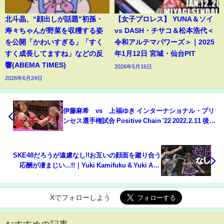
北斗晶、“顔出しが話題”初孫・
【女子プロレス】 YUNA＆ソイ
寿々ちゃんが野菜を収穫する姿
vs DASH・チサコ＆松本浩代＜
を公開「かわいすぎる」「すく
令和アルテマパワーズ＞｜2025
すく成長してますね」などの反
年1月12日 宮城・仙台PIT
響(ABEMA TIMES)
2026年5月16日
2026年6月24日
伊藤麻希 vs 上福ゆき インターナショナル・プリ
ンセス選手権試合 Positive Chain '22 2022.2.11 後楽
園ホール
SKE48だろうが遠慮なし!!お互いの顔面を蹴り合う
応酬が凄まじい...!!｜Yuki Kamifuku & Yuki Arai
kick their face each other!
Xでフォローしよう