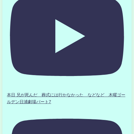
本日 兄が死んだ 葬式には行かなかった などなど 木曜ゴー
ルデン日浦劇場パート7