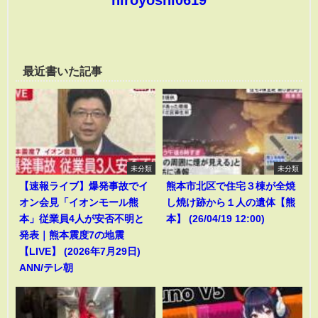
最近書いた記事
未分類
未分類
【速報ライブ】爆発事故でイ
熊本市北区で住宅３棟が全焼
オン会見「イオンモール熊
し焼け跡から１人の遺体【熊
本」従業員4人が安否不明と
本】 (26/04/19 12:00)
発表｜熊本震度7の地震
【LIVE】 (2026年7月29日)
ANN/テレ朝