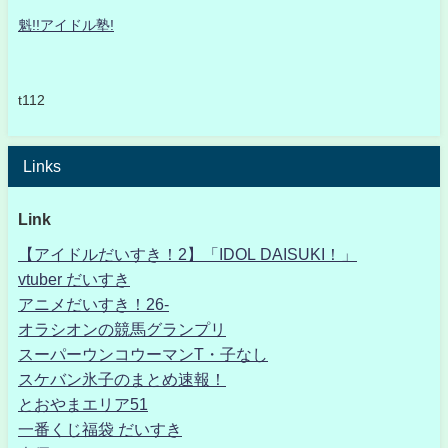
魁!!アイドル塾!
t112
Links
Link
【アイドルだいすき！2】「IDOL DAISUKI！」
vtuber だいすき
アニメだいすき！26-
オラシオンの競馬グランプリ
スーパーウンコウーマンT・子なし
スケバン氷子のまとめ速報！
とおやまエリア51
一番くじ福袋 だいすき