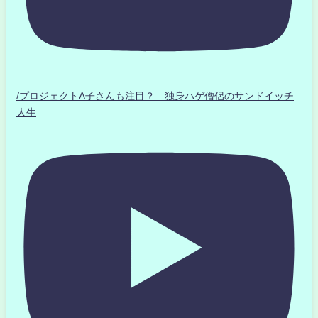
/プロジェクトA子さんも注目？ 独身ハゲ僧侶のサンドイッチ
人生