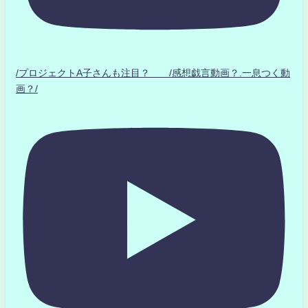
/プロジェクトA子さんも注目？ /感想戯言動画？.一息つく動
画？/