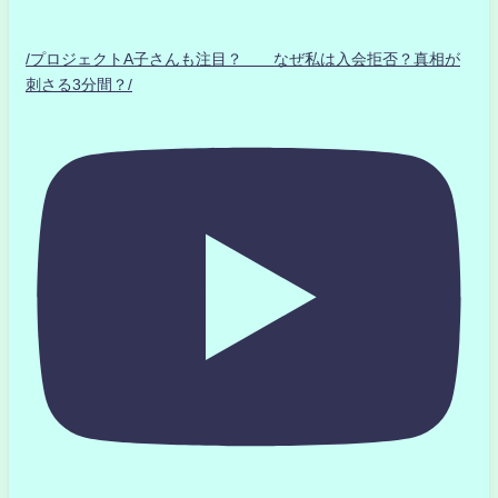
/プロジェクトA子さんも注目？ なぜ私は入会拒否？真相が
刺さる3分間？/