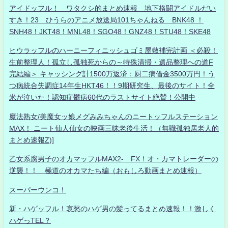
アイドッフル！ ワタクシ的まとめ速報 地下格闘アイドルだい
すき！23 ひうらのアニメ放送局101ちゃんねる BNK48 ！
SNH48！JKT48！MNL48！SGO48！GNZ48！STU48！SKE48
ヒウラッフルのハーニーフィニッシュゴミ屋敷補完計画 ＜必殺！
生前整理人！孤立し孤独死からの～特殊清掃・遺品整理への道F
完結編＞ キャッシング計1500万返済：厨二病借金3500万円！う
つ病統合失調症14年生HKT46！！9期研究生、最後のサイト！全
米が泣いた！認知症鬱病60代のラストサイト絶賛！公開中
魔法熟女/美魔女ッ娘メグみみちゃんのニートッフルステーション
MAX！ ニート仙人仙女の映画三昧老後生活！（無職孤独居老人的
まとめ速報Z)]
乙女系腐男子のオカマッフルMAX2- FX！オ・カマトレーダーの
逆襲！！ 極道のオカマたち編（おもしろ動画まとめ速報）
スーパーウンコ！
新・ハゲッフル！哀愁のハゲ男の髪ってるまとめ速報！！激しく
ハゲっTEL？