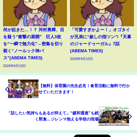
何が起きた…！？ 河村勇輝、目
「可愛すぎかよー！」オゴタイ
を疑う“衝撃の展開” 巨人3枚
が兄弟に“赦しの指ツン”/『天幕
を”一瞬で無力化”→密集を切り
のジャードゥーガル』7話
裂く“ノールック神パ
(ABEMA TIMES)
ス”(ABEMA TIMES)
2026年8月10日
2026年8月10日
【無料】保育園の先生必見！食育活動に無料で行か
せていただきます！
「話したい気持ちもあるが抑えて」“緩和通達”も続
く黙食…ジレンマ抱える学校の現場