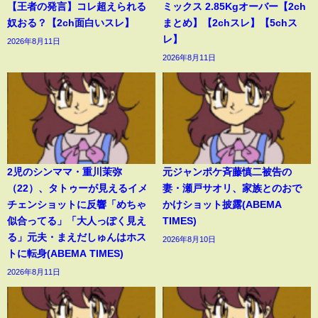
【王者の発言】コレ超えられる
ミックス 2.85Kgオーバー【2ch
奴おる？【2ch面白いスレ】
まとめ】【2chスレ】【5chス
レ】
2026年8月11日
2026年8月11日
2児のシンママ・重川茉弥
元ジャンポケ斉藤慎二被告の
（22）、タトゥーが見えるイメ
妻・瀬戸サオリ、家族とのおで
チェンショットに反響「めちゃ
かけショット披露(ABEMA
似合ってる」「大人っぽく見え
TIMES)
る」元夫・まえだしゅんはホス
2026年8月10日
トに転身(ABEMA TIMES)
2026年8月11日