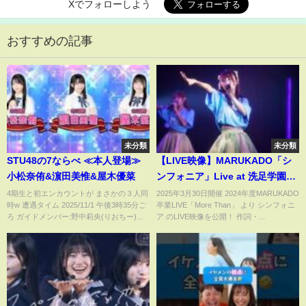
Xでフォローしよう
おすすめの記事
未分類
未分類
STU48の7ならべ ≪本人登場≫
【LIVE映像】MARUKADO「シ
小松奈侑&濵田美惟&屋木優菜
ンフォニア」Live at 洗足学園音
楽大学ビッグマウス 2024年度卒
4期生と初エンカウントが まさかの３人同
2025年3月30日開催 2024年度MARUKADO
時w 遭遇タイム 2025/11/1 午後3時35分ご
卒業LIVE「More Than」 より シンフォニ
業LIVE「More Than」
ろ ガイドメンバー:野中莉央(りおちー)...
ア のLIVE映像を公開！ 作詞・...