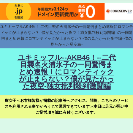
ユキミッフルAKB46！-二代目襲名火浦氷子の一同驚愕まとめ速報にロマンテ
ィックが止まらない？--僕が見たかった夜空！独女批判殺到激闘編--の一同驚
愕まとめ速報にロマンティックが止まらない？-僕の見たかった夜空編--僕の
見たかった星空編-
ユキミッフル--AKB46！--二代
目襲名火浦氷子の一同驚愕ま
とめ速報！にロマンティック
が止まらない？僕が見たかっ
た夜空-独女批判殺到激闘編
腐女子＜お客様皆様が掲載の記事等へアクセス、閲覧、こちらのサービ
スを利用される事でかろうじて運営できています＞本日は足元が悪い中
ご足労頂き誠に有難うございます。