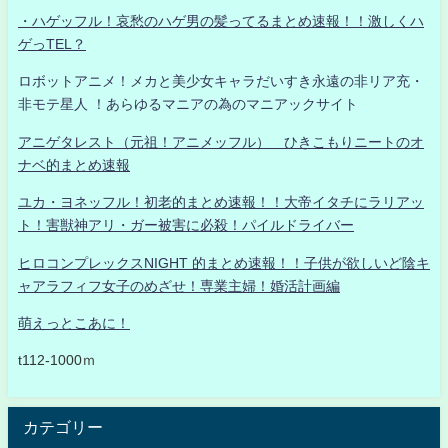
・ハゲッフル！哀愁のハゲ男の髪ってるまとめ速報！！激しくハ
ゲっTEL？
ロボットアニメ！メカと美少女キャラだいすき永遠の非リア充・
非モテ星人 ！あらゆるマニアの為のマニアックサイト
アニゲタレスト（元祖！アニメッフル） ひきこもりニートのオ
ナベ的まとめ速報
ユカ・ヨネッフル！初老的まとめ速報！！大帝イタチにラリアッ
ト！害獣神アリ・ガー被害に必殺！パイルドライバー
ヒロコンプレックスNIGHT 的まとめ速報！！子供が欲しいど陰キ
ャアラフィフ女子のめざせ！専業主婦！婚活計画編
萌えっとこあに！
t112-1000ｍ
カテゴリー