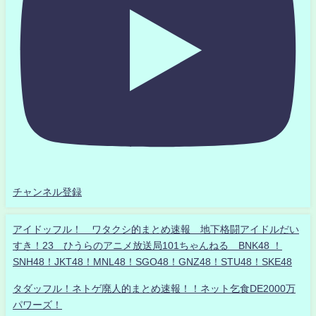
チャンネル登録
アイドッフル！ ワタクシ的まとめ速報 地下格闘アイドルだい
すき！23 ひうらのアニメ放送局101ちゃんねる BNK48 ！
SNH48！JKT48！MNL48！SGO48！GNZ48！STU48！SKE48
タダッフル！ネトゲ廃人的まとめ速報！！ネット乞食DE2000万
パワーズ！