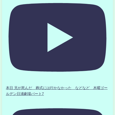
本日 兄が死んだ 葬式には行かなかった などなど 木曜ゴー
ルデン日浦劇場パート7