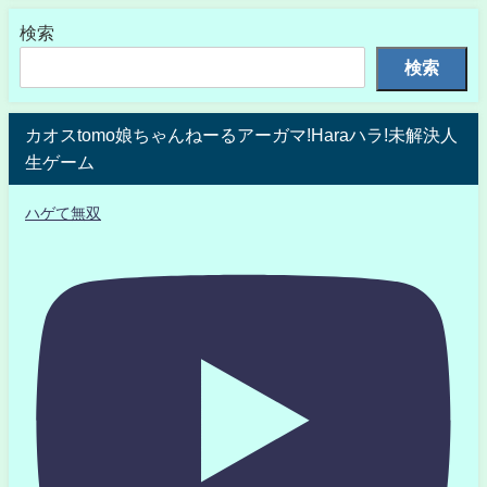
検索
検索
カオスtomo娘ちゃんねーるアーガマ!Haraハラ!未解決人
生ゲーム
ハゲて無双