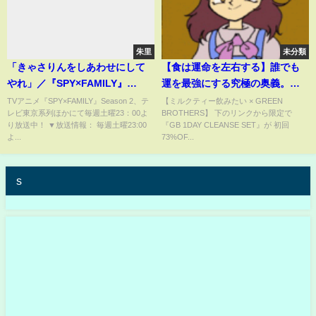
朱里
未分類
「きゃさりんをしあわせにして
【食は運命を左右する】誰でも
やれ」／『SPY×FAMILY』
運を最強にする究極の奥義。
Season 2／MISSION:26
【水野南北】
TVアニメ『SPY×FAMILY』Season 2、テ
【ミルクティー飲みたい × GREEN
レビ東京系列ほかにて毎週土曜23：00よ
BROTHERS】 下のリンクから限定で
#SPY_FAMILY #スパイファミリ
り放送中！ ▼放送情報： 毎週土曜23:00
『GB 1DAY CLEANSE SET』が 初回
ー #shorts
よ...
73%OF...
s