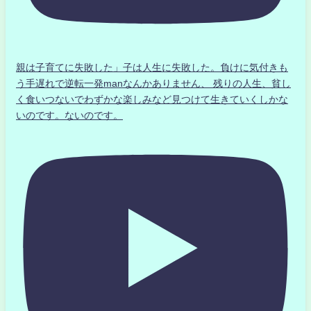
親は子育てに失敗した」子は人生に失敗した。負けに気付きも
う手遅れで逆転一発manなんかありません、 残りの人生、貧し
く食いつないでわずかな楽しみなど見つけて生きていくしかな
いのです。ないのです。