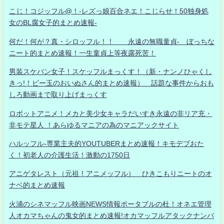
こじ！コジッフル@！-レズっ娘百合ネエ！こじらせ！50独身処
女のBL腐女子的まとめ速報-
何だ！何が？真・シロッフル！！ 永遠の無職童貞- ぼっちな
ニート的まとめ速報！一生童貞上等夜露死苦！
男装スケバン女子！スケッフルまっくす！（新・ナンノひゃくし
きっ!！ビー玉のおいぬさん的まとめ速報） 話題な事件からおも
しろ動画まで取り上げまっくす
ロボットアニメ！メカと美少女キャラだいすき永遠の非リア充・
非モテ星人 ！あらゆるマニアの為のマニアックサイト
ハルッフル-専業主夫的YOUTUBERまとめ速報！キモデブおた
く！初老人の介護生活！激動の1750日
アニゲタレスト（元祖！アニメッフル） ひきこもりニートのオ
ナベ的まとめ速報
火浦のシネマッフル映画NEWS情報ポータブルの杜！オネエ管理
人オカマちゃんの鬼女的まとめ速報!オカマッフルアタックナンバ