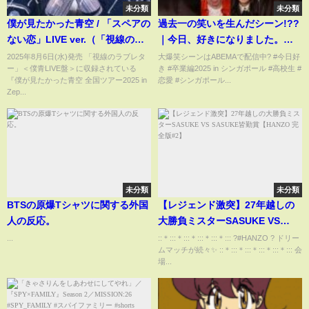
未分類
未分類
僕が見たかった青空 / 「スペアの
過去一の笑いを生んだシーン!??
ない恋」LIVE ver.（「視線のラ
｜今日、好きになりました。
ブレター」＜僕青LIVE盤＞収
【公式】
2025年8月6日(水)発売 「視線のラブレタ
大爆笑シーンはABEMAで配信中? #今日好
ー」＜僕青LIVE盤＞に収録されている
き #卒業編2025 in シンガポール #高校生 #
録）
『僕が見たかった青空 全国ツアー2025 in
恋愛 #シンガポール...
Zep...
未分類
未分類
BTSの原爆Tシャツに関する外国
【レジェンド激突】27年越しの
人の反応。
大勝負ミスターSASUKE VS
SASUKE皆勤賞【HANZO 完全版
...
::＊:::＊:::＊:::＊:::＊::: ?#HANZO ? ドリー
ムマッチが続々✨ ::＊:::＊:::＊:::＊:::＊::: 会
#2】
場...