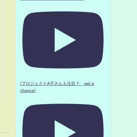
/プロジェクトA子さんも注目？ get a
chance!