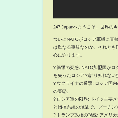
247 Japanへようこそ。世
ついにNATOがロシア軍機に
は単なる事故なのか、それとも
心に迫ります。
? 衝撃の疑惑: NATO加盟国が
を失ったロシアの計り知れない
? ウクライナの反撃: ロシア
の実態。
? ロシア軍の限界: ドイツ主
と指揮系統の混乱で、プーチン
? トランプ政権の視線: アメ