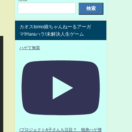
検索
カオスtomo娘ちゃんねーるアーガ
マ!Haraハラ!未解決人生ゲーム
ハゲて無双
/プロジェクトA子さんも注目？ 独身ハゲ僧