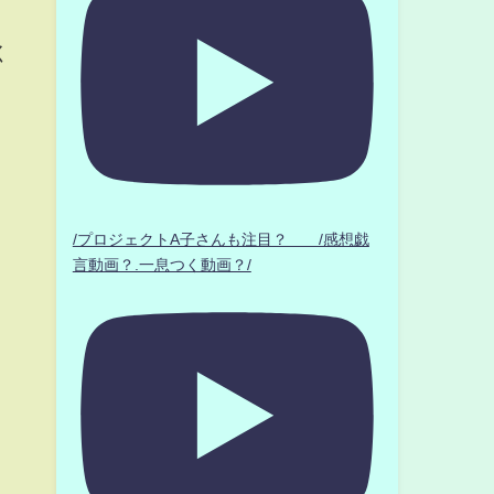
く
ま
/プロジェクトA子さんも注目？ /感想戯
言動画？.一息つく動画？/