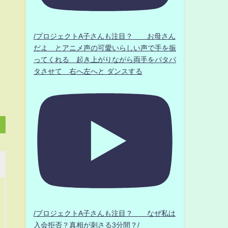
/プロジェクトA子さんも注目？ お母さん
だよ とアニメ声の可愛いらしい声で手を振
ってくれる 起き上がりながら両手をパタパ
タさせて 右へ左へと ダンスする
/プロジェクトA子さんも注目？ なぜ私は
入会拒否？真相が刺さる3分間？/