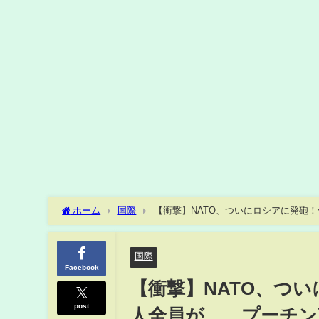
ホーム
国際
【衝撃】NATO、ついにロシアに発砲
国際
Facebook
【衝撃】NATO、つ
post
人全員が…。プーチン