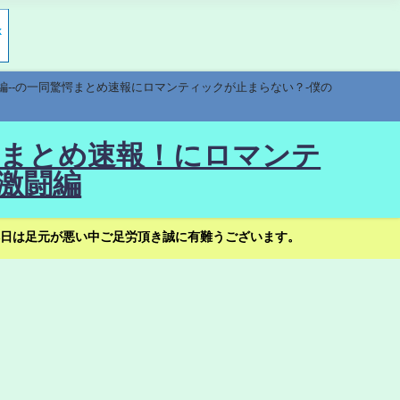
編--の一同驚愕まとめ速報にロマンティックが止まらない？-僕の
驚愕まとめ速報！にロマンテ
激闘編
日は足元が悪い中ご足労頂き誠に有難うございます。