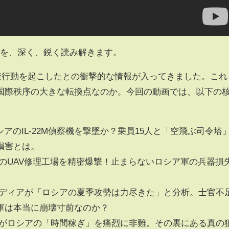
界の今を、深く、鋭く読み解きます。
直接行動を起こしたとの衝撃的な情報が入ってきました。これ
国際秩序の大きな転換点なのか。今回の動画では、以下の
ロシアのIL-22M偵察機を撃墜か？乗員15人と「空飛ぶ司令塔
損害とは。
国内のUAV修理工場を精密爆撃！止まらないロシア軍の兵器損
要メディアが「ロシアの夏季攻勢は力尽きた」と分析。士官不
軍は本当に崩壊寸前なのか？
リカがロシアの「時間稼ぎ」を痛烈に非難。その裏にある真の