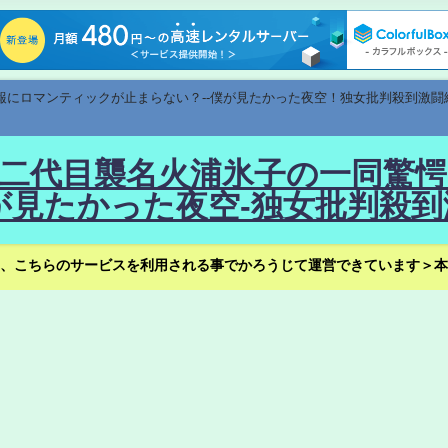
速報にロマンティックが止まらない？--僕が見たかった夜空！独女批判殺到激闘
！--二代目襲名火浦氷子の一同
見たかった夜空-独女批判殺到
、こちらのサービスを利用される事でかろうじて運営できています＞本