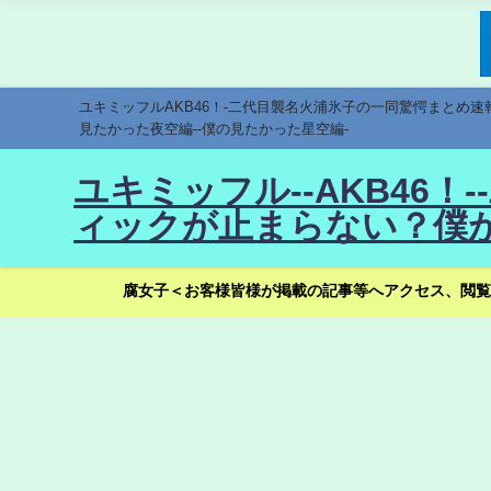
ユキミッフルAKB46！-二代目襲名火浦氷子の一同驚愕まとめ
見たかった夜空編--僕の見たかった星空編-
ユキミッフル--AKB46
ィックが止まらない？僕が
腐女子＜お客様皆様が掲載の記事等へアクセス、閲覧