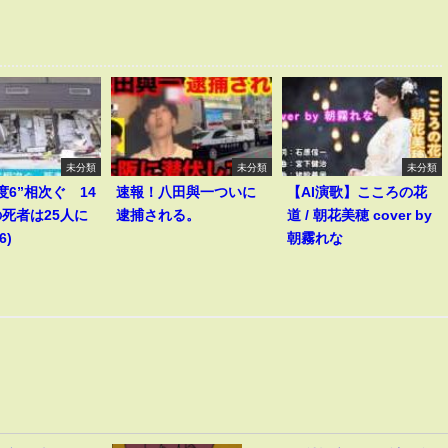
未分類
未分類
未分類
度6”相次ぐ 14
速報！八田與一ついに
【AI演歌】こころの花
死者は25人に
逮捕される。
道 / 朝花美穂 cover by
6)
朝霧れな