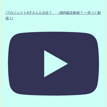
/プロジェクトA子さんも注目？ /感想戯言動画？.一息つく動
画？/