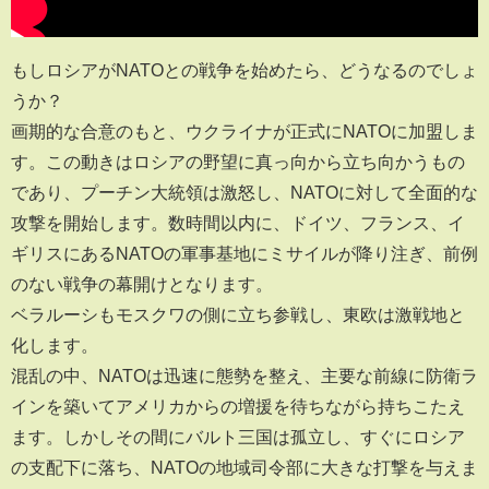
もしロシアがNATOとの戦争を始めたら、どうなるのでしょ
うか？
画期的な合意のもと、ウクライナが正式にNATOに加盟しま
す。この動きはロシアの野望に真っ向から立ち向かうもの
であり、プーチン大統領は激怒し、NATOに対して全面的な
攻撃を開始します。数時間以内に、ドイツ、フランス、イ
ギリスにあるNATOの軍事基地にミサイルが降り注ぎ、前例
のない戦争の幕開けとなります。
ベラルーシもモスクワの側に立ち参戦し、東欧は激戦地と
化します。
混乱の中、NATOは迅速に態勢を整え、主要な前線に防衛ラ
インを築いてアメリカからの増援を待ちながら持ちこたえ
ます。しかしその間にバルト三国は孤立し、すぐにロシア
の支配下に落ち、NATOの地域司令部に大きな打撃を与えま