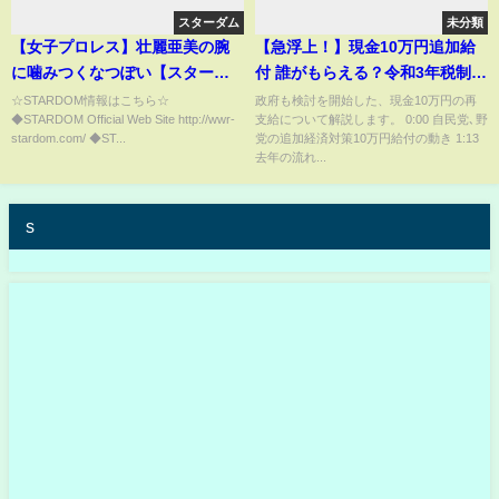
スターダム
未分類
【女子プロレス】壮麗亜美の腕
【急浮上！】現金10万円追加給
に噛みつくなつぽい【スターダ
付 誰がもらえる？令和3年税制改
ム】
正｢住民税非課税世帯｣とは【個
☆STARDOM情報はこちら☆
政府も検討を開始した、現金10万円の再
◆STARDOM Official Web Site http://wwr-
支給について解説します。 0:00 自民党､野
人事業主･ﾊﾟｰﾄ･ｱﾙﾊﾞｲﾄ･年金/困窮
stardom.com/ ◆ST...
党の追加経済対策10万円給付の動き 1:13
世帯への給付金の再支給/コロナ
去年の流れ...
特別給付金法案】
s