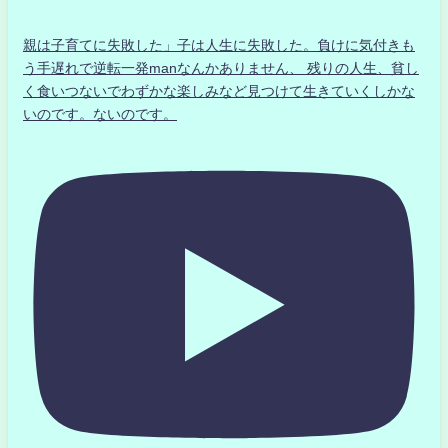
親は子育てに失敗した」子は人生に失敗した。負けに気付きも
う手遅れで逆転一発manなんかありません、 残りの人生、貧し
く食いつないでわずかな楽しみなど見つけて生きていくしかな
いのです。ないのです。