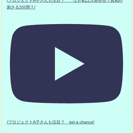
/プロジェクトA子さんも注目？ なぜ私は入会拒否？真相が
刺さる3分間？/
/プロジェクトA子さんも注目？ get a chance!