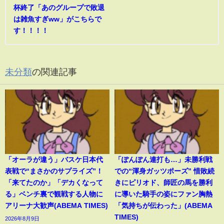
杯終了「あのグループで敗退
は雑魚すぎww」がこちらで
す！！！！
未分類
の関連記事
「オーラが違う」バスケ日本代
「ぽんぽん連打も…」未勝利戦
表戦で“まさかのサプライズ”！
での“渾身ガッツポーズ” 惜敗続
「来てたのか」「デカくなって
きにピリオド、師匠の馬を勝利
る」ベンチ裏で観戦する人物に
に導いた騎手の姿にファン胸熱
アリーナ大歓声(ABEMA TIMES)
「気持ちが伝わった」(ABEMA
TIMES)
2026年8月9日