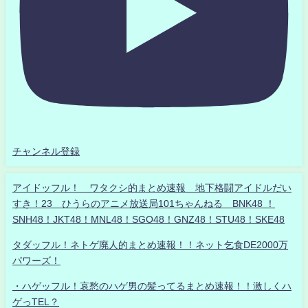
チャンネル登録
アイドッフル！ ワタクシ的まとめ速報 地下格闘アイドルだい
すき！23 ひうらのアニメ放送局101ちゃんねる BNK48 ！
SNH48！JKT48！MNL48！SGO48！GNZ48！STU48！SKE48
タダッフル！ネトゲ廃人的まとめ速報！！ネット乞食DE2000万
パワーズ！
・ハゲッフル！哀愁のハゲ男の髪ってるまとめ速報！！激しくハ
ゲっTEL？