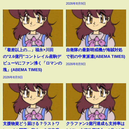
2026年8月9日
「着差以上の…」福永×川田
自衛隊の最新哨戒機が海賊対処
の“2.6億円”コントレイル産駒デ
で初の中東派遣(ABEMA TIMES)
ビューVにファン沸く「ロマンの
2026年8月9日
塊」(ABEMA TIMES)
2026年8月9日
支援物資どう届ける？ラストワ
クラファン1億円達成も支持率は