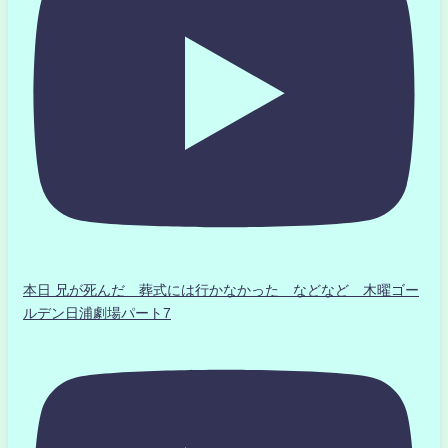
本日 兄が死んだ 葬式には行かなかった などなど 木曜ゴー
ルデン日浦劇場パート7