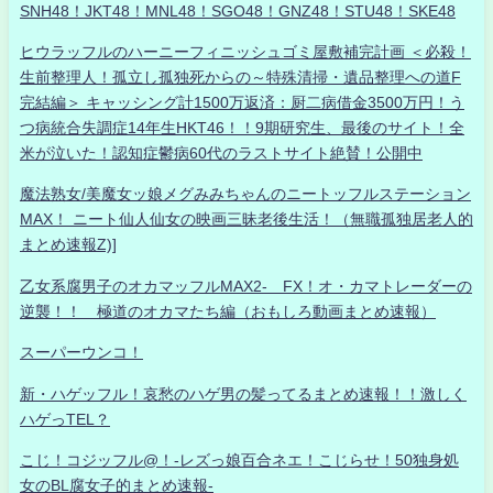
SNH48！JKT48！MNL48！SGO48！GNZ48！STU48！SKE48
ヒウラッフルのハーニーフィニッシュゴミ屋敷補完計画 ＜必殺！
生前整理人！孤立し孤独死からの～特殊清掃・遺品整理への道F
完結編＞ キャッシング計1500万返済：厨二病借金3500万円！う
つ病統合失調症14年生HKT46！！9期研究生、最後のサイト！全
米が泣いた！認知症鬱病60代のラストサイト絶賛！公開中
魔法熟女/美魔女ッ娘メグみみちゃんのニートッフルステーション
MAX！ ニート仙人仙女の映画三昧老後生活！（無職孤独居老人的
まとめ速報Z)]
乙女系腐男子のオカマッフルMAX2- FX！オ・カマトレーダーの
逆襲！！ 極道のオカマたち編（おもしろ動画まとめ速報）
スーパーウンコ！
新・ハゲッフル！哀愁のハゲ男の髪ってるまとめ速報！！激しく
ハゲっTEL？
こじ！コジッフル@！-レズっ娘百合ネエ！こじらせ！50独身処
女のBL腐女子的まとめ速報-