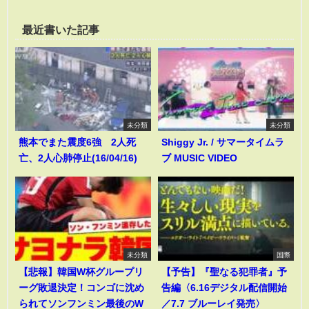
最近書いた記事
未分類
未分類
熊本でまた震度6強 2人死
Shiggy Jr. / サマータイムラ
亡、2人心肺停止(16/04/16)
ブ MUSIC VIDEO
未分類
国際
【悲報】韓国W杯グループリ
【予告】『聖なる犯罪者』予
ーグ敗退決定！コンゴに沈め
告編〈6.16デジタル配信開始
られてソンフンミン最後のW
／7.7 ブルーレイ発売〉