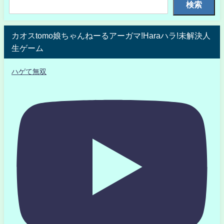
検索
カオスtomo娘ちゃんねーるアーガマ!Haraハラ!未解決人
生ゲーム
ハゲて無双