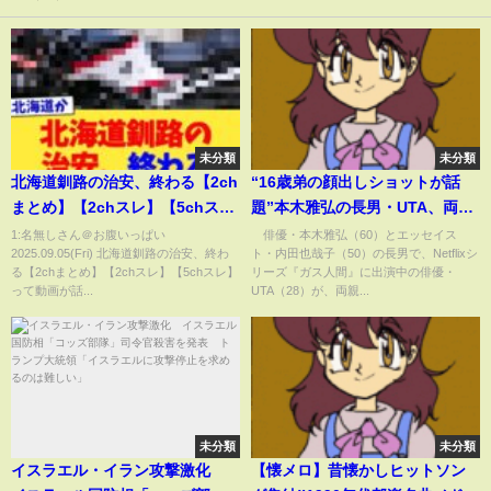
未分類
未分類
北海道釧路の治安、終わる【2ch
“16歳弟の顔出しショットが話
まとめ】【2chスレ】【5chス
題”本木雅弘の長男・UTA、両親
レ】
の貴重な写真を公開し結婚記念
1:名無しさん＠お腹いっぱい
俳優・本木雅弘（60）とエッセイス
2025.09.05(Fri) 北海道釧路の治安、終わ
ト・内田也哉子（50）の長男で、Netflixシ
日を祝福(ABEMA TIMES)
る【2chまとめ】【2chスレ】【5chスレ】
リーズ『ガス人間』に出演中の俳優・
って動画が話...
UTA（28）が、両親...
未分類
未分類
イスラエル・イラン攻撃激化
【懐メロ】昔懐かしヒットソン