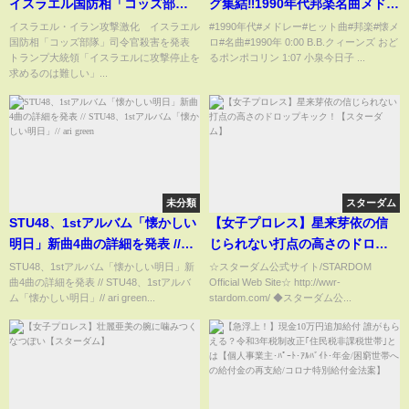
イスラエル国防相「コッズ部
グ集結‼1990年代邦楽名曲メドレ
隊」司令官殺害を発表 トラン
ー♪恋心,愛は勝つ,おどるポンポ
イスラエル・イラン攻撃激化 イスラエル
#1990年代#メドレー#ヒット曲#邦楽#懐メ
国防相「コッズ部隊」司令官殺害を発表
ロ#名曲#1990年 0:00 B.B.クィーンズ おど
プ大統領「イスラエルに攻撃停
コリン,そばかす ,今すぐKiss
トランプ大統領「イスラエルに攻撃停止を
るポンポコリン 1:07 小泉今日子 ...
止を求めるのは難しい」
Me,ロビンソン ,真夏の果実な
求めるのは難しい」...
ど…
未分類
スターダム
STU48、1stアルバム「懐かしい
【女子プロレス】星来芽依の信
明日」新曲4曲の詳細を発表 //
じられない打点の高さのドロッ
STU48、1stアルバム「懐かしい
プキック！【スターダム】
STU48、1stアルバム「懐かしい明日」新
☆スターダム公式サイト/STARDOM
曲4曲の詳細を発表 // STU48、1stアルバ
Official Web Site☆ http://wwr-
明日」// ari green
ム「懐かしい明日」// ari green...
stardom.com/ ◆スターダム公...