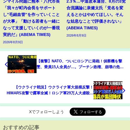
ンマイル問題に熊本・八代市長
2.3％…中道改革連合、8月の3党
「我々が町内会長をサポート
合流議論に泉健太氏「党名を変
し”毛細血管”を作っていくこと
えるとかはやめてほしい。そん
が大事」「動ける若者も一緒に
な姑息なことで評価されない」
なって支援していくのが一番現
(ABEMA TIMES)
実的だ」(ABEMA TIMES)
2026年8月9日
2026年8月9日
【衝撃】NATO、ついにロシアに発砲！偵察機を撃
墜、乗員15人全員が…。プーチン政権、崩壊の危
機。
【ウクライナ戦況】ウクライナ軍大規模反撃！
HIMARS攻撃で露軍全滅！ロシア軍29万人大虐殺！
ロシア兵が集団降伏！
Xでフォローしよう
おすすめの記事