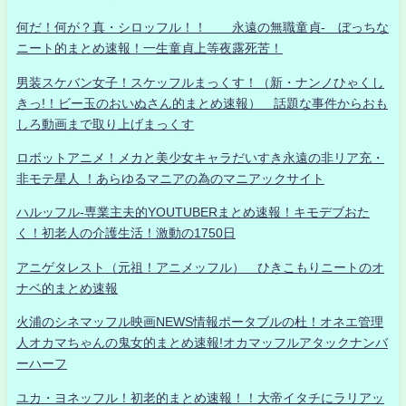
何だ！何が？真・シロッフル！！ 永遠の無職童貞- ぼっちな
ニート的まとめ速報！一生童貞上等夜露死苦！
男装スケバン女子！スケッフルまっくす！（新・ナンノひゃくし
きっ!！ビー玉のおいぬさん的まとめ速報） 話題な事件からおも
しろ動画まで取り上げまっくす
ロボットアニメ！メカと美少女キャラだいすき永遠の非リア充・
非モテ星人 ！あらゆるマニアの為のマニアックサイト
ハルッフル-専業主夫的YOUTUBERまとめ速報！キモデブおた
く！初老人の介護生活！激動の1750日
アニゲタレスト（元祖！アニメッフル） ひきこもりニートのオ
ナベ的まとめ速報
火浦のシネマッフル映画NEWS情報ポータブルの杜！オネエ管理
人オカマちゃんの鬼女的まとめ速報!オカマッフルアタックナンバ
ーハーフ
ユカ・ヨネッフル！初老的まとめ速報！！大帝イタチにラリアッ