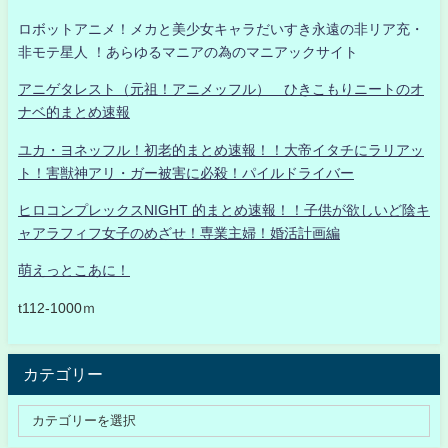
ロボットアニメ！メカと美少女キャラだいすき永遠の非リア充・
非モテ星人 ！あらゆるマニアの為のマニアックサイト
アニゲタレスト（元祖！アニメッフル） ひきこもりニートのオ
ナベ的まとめ速報
ユカ・ヨネッフル！初老的まとめ速報！！大帝イタチにラリアッ
ト！害獣神アリ・ガー被害に必殺！パイルドライバー
ヒロコンプレックスNIGHT 的まとめ速報！！子供が欲しいど陰キ
ャアラフィフ女子のめざせ！専業主婦！婚活計画編
萌えっとこあに！
t112-1000ｍ
カテゴリー