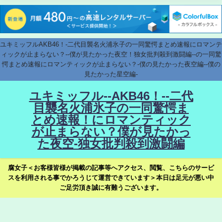
ユキミッフルAKB46！-二代目襲名火浦氷子の一同驚愕まとめ速報にロマンテ
ィックが止まらない？--僕が見たかった夜空！独女批判殺到激闘編--の一同驚
愕まとめ速報にロマンティックが止まらない？-僕の見たかった夜空編--僕の
見たかった星空編-
ユキミッフル--AKB46！--二代
目襲名火浦氷子の一同驚愕ま
とめ速報！にロマンティック
が止まらない？僕が見たかっ
た夜空-独女批判殺到激闘編
腐女子＜お客様皆様が掲載の記事等へアクセス、閲覧、こちらのサービ
スを利用される事でかろうじて運営できています＞本日は足元が悪い中
ご足労頂き誠に有難うございます。