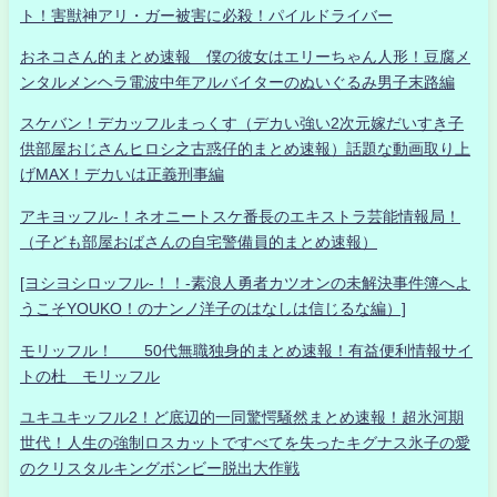
ト！害獣神アリ・ガー被害に必殺！パイルドライバー
おネコさん的まとめ速報 僕の彼女はエリーちゃん人形！豆腐メ
ンタルメンヘラ電波中年アルバイターのぬいぐるみ男子末路編
スケバン！デカッフルまっくす（デカい強い2次元嫁だいすき子
供部屋おじさんヒロシ之古惑仔的まとめ速報）話題な動画取り上
げMAX！デカいは正義刑事編
アキヨッフル-！ネオニートスケ番長のエキストラ芸能情報局！
（子ども部屋おばさんの自宅警備員的まとめ速報）
[ヨシヨシロッフル-！！-素浪人勇者カツオンの未解決事件簿へよ
うこそYOUKO！のナンノ洋子のはなしは信じるな編）]
モリッフル！ 50代無職独身的まとめ速報！有益便利情報サイ
トの杜 モリッフル
ユキユキッフル2！ど底辺的一同驚愕騒然まとめ速報！超氷河期
世代！人生の強制ロスカットですべてを失ったキグナス氷子の愛
のクリスタルキングボンビー脱出大作戦