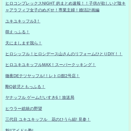
ヒロコンプレックスNIGHT 的まとめ速報！！子供が欲しいど陰キ
ャアラフィフ女子のめざせ！専業主婦！婚活計画編
ユキユキッフル3！
萌えっふる！
天にまします我ら！
ヒロシッフル！ヒロシデース山さんのリフォームひとりDIY！！
ヒロユキユキッフルMAX！スーパークッキング！
徹夜DEテツヤッフル!！レトロ館2号店！
剛Q超児ともっふる！
ヤナッフル ゲームだいすき6！放送局
ヒウラー総統の野望
三代目 ユキユキッフル 花のひうら組! 見参！
魁!!アイドル塾!