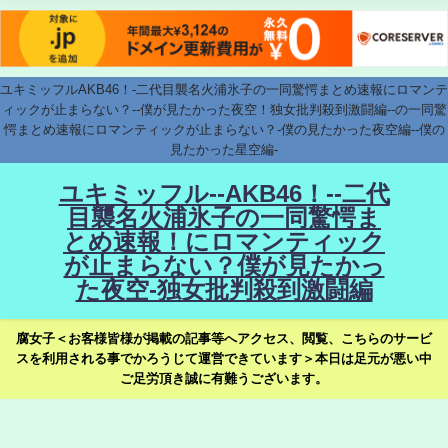
ユキミッフルAKB46！-二代目襲名火浦氷子の一同驚愕まとめ速報にロマンテ
ィックが止まらない？--僕が見たかった夜空！独女批判殺到激闘編--の一同驚
愕まとめ速報にロマンティックが止まらない？-僕の見たかった夜空編--僕の
見たかった星空編-
ユキミッフル--AKB46！--二代
目襲名火浦氷子の一同驚愕ま
とめ速報！にロマンティック
が止まらない？僕が見たかっ
た夜空-独女批判殺到激闘編
腐女子＜お客様皆様が掲載の記事等へアクセス、閲覧、こちらのサービ
スを利用される事でかろうじて運営できています＞本日は足元が悪い中
ご足労頂き誠に有難うございます。