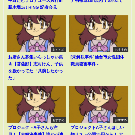
中野たむプロデュース興行in
ナ初報道2ch反応！3本立て
新木場1st RING 記者会見
おすすめ
おすすめ
お婿さん募集いらっしゃい集
[未解決事件]仙台市女性団体
＆【菩薩顔】志村けん、子供
職員殺害事件 -
を授かってた「共演したかっ
た」
おすすめ
おすすめ
プロジェクトA子さんも注
プロジェクトA子さんほしい
目！【未解決事件】誰かが嘘
物リスト公開15円から！ ア