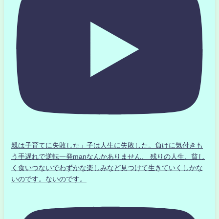
親は子育てに失敗した」子は人生に失敗した。負けに気付きも
う手遅れで逆転一発manなんかありません、 残りの人生、貧し
く食いつないでわずかな楽しみなど見つけて生きていくしかな
いのです。ないのです。