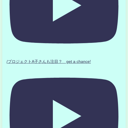
/プロジェクトA子さんも注目？ get a chance!