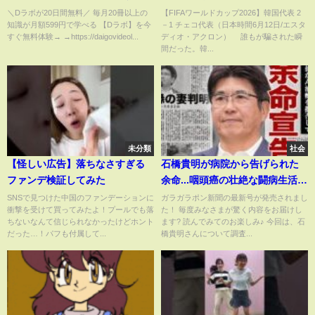
抜き動画】
撼！GKら4人翻弄でゴラッソ
＼Dラボが20日間無料／ 毎月20冊以上の
【FIFAワールドカップ2026】韓国代表 2
知識が月額599円で学べる 【Dラボ】を今
－1 チェコ代表（日本時間6月12日/エスタ
「この落ち着きはなに！？」
すぐ無料体験→ →https://daigovideol...
ディオ・アクロン） 誰もが騙された瞬
(ABEMA TIMES)
間だった。韓...
未分類
社会
【怪しい広告】落ちなさすぎる
石橋貴明が病院から告げられた
ファンデ検証してみた
余命...咽頭癌の壮絶な闘病生活を
献身的に支える内縁の妻の正体
SNSで見つけた中国のファンデーションに
ガラガラポン新聞の最新号が発売されまし
衝撃を受けて買ってみたよ！プールでも落
た！ 毎度みなさまが驚く内容をお届けし
に驚きを隠せない...！"とんねる
ちないなんて信じられなかったけどホント
ます? 読んでみてのお楽しみ♪ 今回は、石
ず"の木梨憲武がお見舞いで号
だった…！パフも付属して...
橋貴明さんについて調査...
泣...引退を告げられた実態に言葉
を失う...！