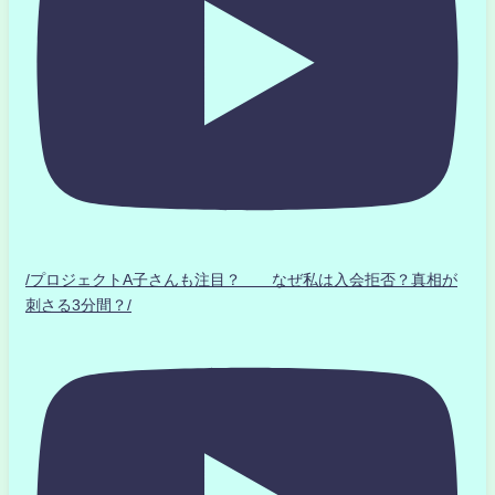
/プロジェクトA子さんも注目？ なぜ私は入会拒否？真相が
刺さる3分間？/