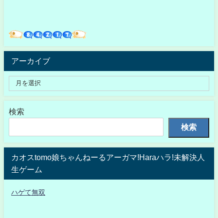
アーカイブ
検索
検索
カオスtomo娘ちゃんねーるアーガマ!Haraハラ!未解決人
生ゲーム
ハゲて無双