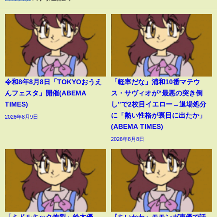
令和8年8月8日「TOKYOおうえ
「軽率だな」浦和10番マテウ
んフェスタ」開催(ABEMA
ス・サヴィオが“最悪の突き倒
TIMES)
し”で2枚目イエロー→退場処分
に「熱い性格が裏目に出たか」
2026年8月9日
(ABEMA TIMES)
2026年8月8日