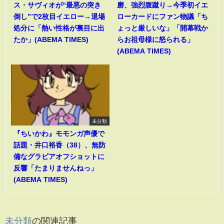
ス・サヴィオが“最悪の突き
磨、強烈腹蹴り→今季初イエ
倒し”で2枚目イエロー→退場
ローカードにファン物議「ち
処分に「熱い性格が裏目に出
ょっと厳しいな」「開幕戦か
たか」(ABEMA TIMES)
らお祖母様に怒られる」
(ABEMA TIMES)
未分類
『ちいかわ』モモンガ声優で
話題・井口裕香（38）、無防
備なグラビアオフショットに
反響「たまりませんねっ」
(ABEMA TIMES)
未分類
の関連記事