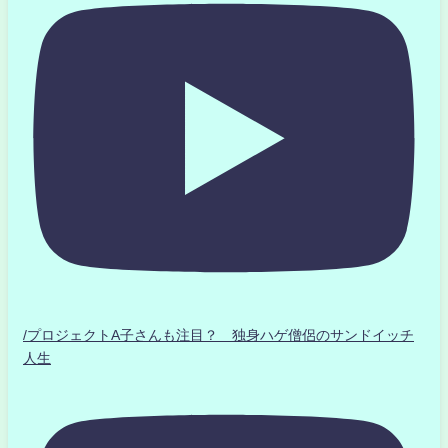
/プロジェクトA子さんも注目？ 独身ハゲ僧侶のサンドイッチ
人生