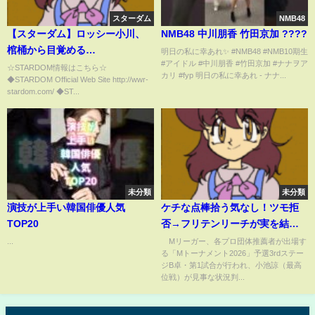
スターダム
NMB48
【スターダム】ロッシー小川、
NMB48 中川朋香 竹田京加 ????
棺桶から目覚める
明日の私に幸あれ✨ #NMB48 #NMB10期生
#アイドル #中川朋香 #竹田京加 #ナナヲア
【STARDOM】
☆STARDOM情報はこちら☆
カリ #fyp 明日の私に幸あれ - ナナ...
◆STARDOM Official Web Site http://wwr-
stardom.com/ ◆ST...
未分類
未分類
演技が上手い韓国俳優人気
ケチな点棒拾う気なし！ツモ拒
TOP20
否→フリテンリーチが実を結ぶ
ファンも興奮「こういうの好き
...
Mリーガー、各プロ団体推薦者が出場す
る「Mトーナメント2026」予選3rdステー
よ」「カッコいいな」/麻雀・M
ジB卓・第1試合が行われ、小池諒（最高
トーナメント(ABEMA TIMES)
位戦）が見事な状況判...