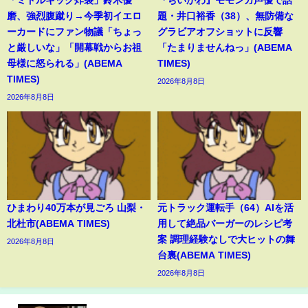
「ミドルキック炸裂」鈴木優
『ちいかわ』モモンガ声優で話
磨、強烈腹蹴り→今季初イエロ
題・井口裕香（38）、無防備な
ーカードにファン物議「ちょっ
グラビアオフショットに反響
と厳しいな」「開幕戦からお祖
「たまりませんねっ」(ABEMA
母様に怒られる」(ABEMA
TIMES)
TIMES)
2026年8月8日
2026年8月8日
ひまわり40万本が見ごろ 山梨・
元トラック運転手（64）AIを活
北杜市(ABEMA TIMES)
用して絶品バーガーのレシピ考
案 調理経験なしで大ヒットの舞
2026年8月8日
台裏(ABEMA TIMES)
2026年8月8日