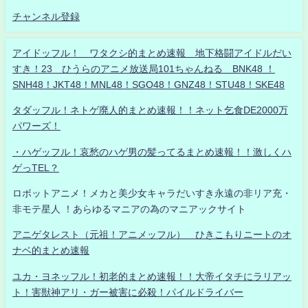
チャンネル登録
アイドッフル！ ワタクシ的まとめ速報 地下格闘アイドルだい
すき！23 ひうらのアニメ放送局101ちゃんねる BNK48 ！
SNH48！JKT48！MNL48！SGO48！GNZ48！STU48！SKE48
タダッフル！ネトゲ廃人的まとめ速報！！ネット乞食DE2000万
パワーズ！
・ハゲッフル！哀愁のハゲ男の髪ってるまとめ速報！！激しくハ
ゲっTEL？
ロボットアニメ！メカと美少女キャラだいすき永遠の非リア充・
非モテ星人 ！あらゆるマニアの為のマニアックサイト
アニゲタレスト（元祖！アニメッフル） ひきこもりニートのオ
ナベ的まとめ速報
ユカ・ヨネッフル！初老的まとめ速報！！大帝イタチにラリアッ
ト！害獣神アリ・ガー被害に必殺！パイルドライバー