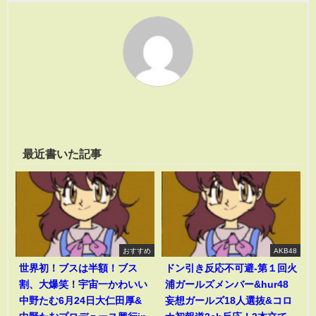
最近書いた記事
おすすめ
AKB48
世界初！ブスは半額！ブス
ドン引き反応不可避-第１回火
割、大爆笑！宇宙一かわいい
浦ガールズメンバー&hur48
中野たむ6月24日大仁田厚&
妄想ガールズ18人選抜&コロ