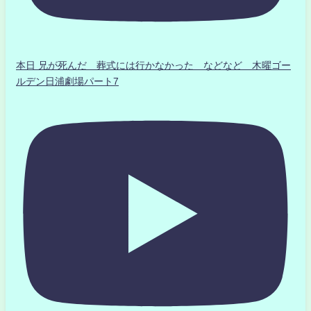
本日 兄が死んだ 葬式には行かなかった などなど 木曜ゴー
ルデン日浦劇場パート7