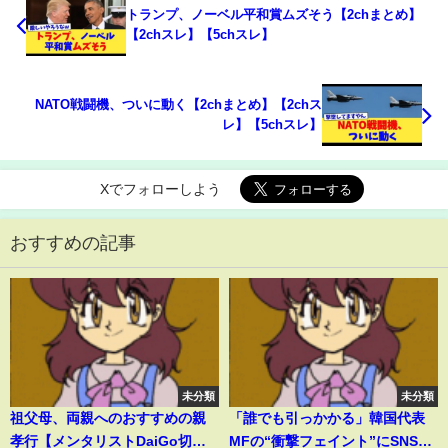
トランプ、ノーベル平和賞ムズそう【2chまとめ】
【2chスレ】【5chスレ】
NATO戦闘機、ついに動く【2chまとめ】【2chス
レ】【5chスレ】
Xでフォローしよう
おすすめの記事
未分類
未分類
祖父母、両親へのおすすめの親
「誰でも引っかかる」韓国代表
孝行【メンタリストDaiGo切り
MFの“衝撃フェイント”にSNS震