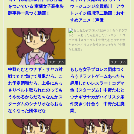
をついている 室蘭女子高生失
ウトジュンジ全員稲川 アウ
踪事件一息つく動画！
トレイジ稲川淳二動画！おす
すめアニメ！声優
スターダム
スターダム
中野たむとウナギ・サヤカ対
もしも女子プロレス団体つく
戦でたむ負けて引退だろ。こ
ろうドラフトゲームあったら
れ予定調和だろ。上谷にあっ
起用したいレスラー！コグマ
さりベルト取られたのっても
他【スターダム】中野たむと
うやめるからだろｗなんかス
ウナギサヤカがハイリスク条
ターダムのシナリオならおも
件突きつけ合う「中野たむ廃
なくなった団体だな
業」