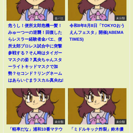
金バエ
未分類
危うし！便所太郎危機一髪！
令和8年8月8日「TOKYOおう
みゅーつーの逆襲！回復した
えんフェスタ」開催(ABEMA
らレスラー経験者金バエ、便
TIMES)
所太郎プロレス試合中に突撃
参戦する？そん時はタイガー
マスクの姿？真央ちゃんスタ
ーライトキッドマスクで加
勢？セコンド？リングネーム
はあらいぐまラスカル真央ね!
未分類
未分類
「軽率だな」浦和10番マテウ
「ミドルキック炸裂」鈴木優