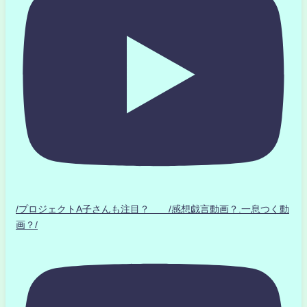
/プロジェクトA子さんも注目？ /感想戯言動画？.一息つく動
画？/