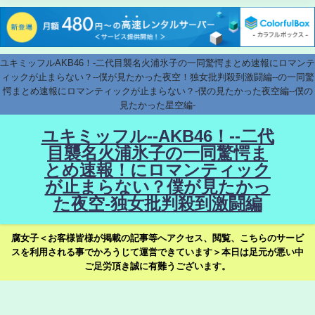
ユキミッフルAKB46！-二代目襲名火浦氷子の一同驚愕まとめ速報にロマンテ
ィックが止まらない？--僕が見たかった夜空！独女批判殺到激闘編--の一同驚
愕まとめ速報にロマンティックが止まらない？-僕の見たかった夜空編--僕の
見たかった星空編-
ユキミッフル--AKB46！--二代
目襲名火浦氷子の一同驚愕ま
とめ速報！にロマンティック
が止まらない？僕が見たかっ
た夜空-独女批判殺到激闘編
腐女子＜お客様皆様が掲載の記事等へアクセス、閲覧、こちらのサービ
スを利用される事でかろうじて運営できています＞本日は足元が悪い中
ご足労頂き誠に有難うございます。