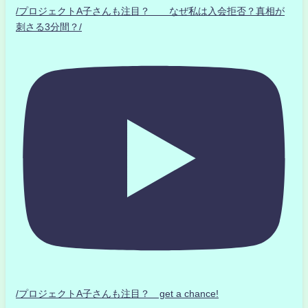
/プロジェクトA子さんも注目？ なぜ私は入会拒否？真相が
刺さる3分間？/
/プロジェクトA子さんも注目？ get a chance!