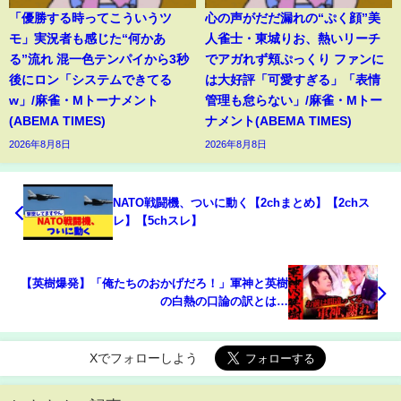
「優勝する時ってこういうツ
心の声がだだ漏れの“ぷく顔”美
モ」実況者も感じた“何かあ
人雀士・東城りお、熱いリーチ
る”流れ 混一色テンパイから3秒
でアガれず頬ぷっくり ファンに
後にロン「システムできてる
は大好評「可愛すぎる」「表情
w」/麻雀・Mトーナメント
管理も怠らない」/麻雀・Mトー
(ABEMA TIMES)
ナメント(ABEMA TIMES)
2026年8月8日
2026年8月8日
NATO戦闘機、ついに動く【2chまとめ】【2chス
レ】【5chスレ】
【英樹爆発】「俺たちのおかげだろ！」軍神と英樹
の白熱の口論の訳とは…
Xでフォローしよう