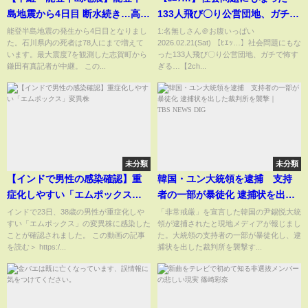
島地震から4日目 断水続き…高齢
133人飛び〇り公営団地、ガチで
者多く不安も
怖すぎる…【2ch面白いスレ】
能登半島地震の発生から4日目となりまし
1:名無しさん＠お腹いっぱい
た。石川県内の死者は78人にまで増えて
2026.02.21(Sat) 【ﾋｴｯ…】社会問題にもな
います。最大震度7を観測した志賀町から
った133人飛び〇り公営団地、ガチで怖す
鎌田有真記者が中継。 この...
ぎる…【2ch...
未分類
未分類
【インドで男性の感染確認】重
韓国・ユン大統領を逮捕 支持
症化しやすい「エムポックス」
者の一部が暴徒化 逮捕状を出し
変異株
た裁判所を襲撃｜
インドで23日、38歳の男性が重症化しや
「非常戒厳」を宣言した韓国の尹錫悦大統
すい「エムポックス」の変異株に感染した
領が逮捕されたと現地メディアが報じまし
TBS NEWS DIG
ことが確認されました。 この動画の記事
た。大統領の支持者の一部が暴徒化し、逮
を読む＞ https:/...
捕状を出した裁判所を襲撃す...