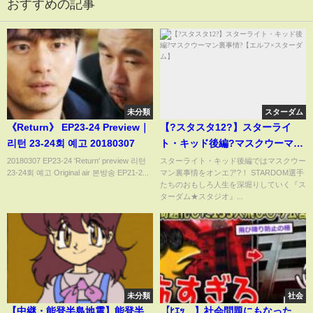
おすすめの記事
未分類
スターダム
《Return》 EP23-24 Preview｜
【?スタスタ12?】スターライ
리턴 23-24회 예고 20180307
ト・キッド後編?マスクウーマン
裏事情?【エルフ×スターダム】
20180307 EP23-24 'Return' preview 리턴
スターライト・キッド後編ではマスクウー
23-24회 예고 Original air 본방송 EP21-2...
マン裏事情をオンエア?！ STARDOM選手
たちのおもしろ人生を深堀りしていく『ス
ターダム★スタジオ』...
未分類
社会
【中継・能登半島地震】能登半
【ﾋｴｯ…】社会問題にもなった