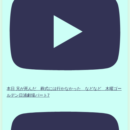
本日 兄が死んだ 葬式には行かなかった などなど 木曜ゴー
ルデン日浦劇場パート7