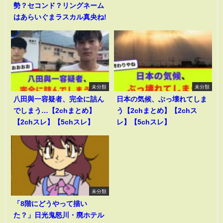
勢？セコンド？リングネーム
はあらいぐまラスカル真央ね!
未分類
未分類
八田與一容疑者、完全に詰ん
日本の気候、ぶっ壊れてしま
でしまう…【2chまとめ】
う【2chまとめ】【2chス
【2chスレ】【5chスレ】
レ】【5chスレ】
未分類
「8階にどうやって描い
た？」日光鬼怒川・廃ホテル