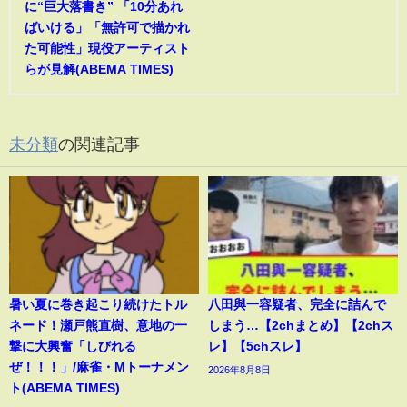
に“巨大落書き” 「10分あれ
ばいける」「無許可で描かれ
た可能性」現役アーティスト
らが見解(ABEMA TIMES)
未分類
の関連記事
暑い夏に巻き起こり続けたトル
八田與一容疑者、完全に詰んで
ネード！瀬戸熊直樹、意地の一
しまう…【2chまとめ】【2chス
撃に大興奮「しびれる
レ】【5chスレ】
ぜ！！！」/麻雀・Mトーナメン
2026年8月8日
ト(ABEMA TIMES)