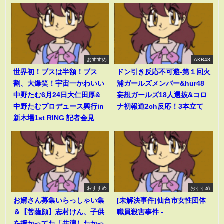
おすすめ
AKB48
世界初！ブスは半額！ブス
ドン引き反応不可避-第１回火
割、大爆笑！宇宙一かわいい
浦ガールズメンバー&hur48
中野たむ6月24日大仁田厚&
妄想ガールズ18人選抜&コロ
中野たむプロデュース興行in
ナ初報道2ch反応！3本立て
新木場1st RING 記者会見
おすすめ
おすすめ
お婿さん募集いらっしゃい集
[未解決事件]仙台市女性団体
＆【菩薩顔】志村けん、子供
職員殺害事件 -
を授かってた「共演したかっ