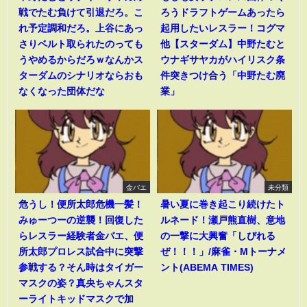
戦でたむ負けて引退だろ。こ
ろうドラフトゲームあったら
れ予定調和だろ。上谷にあっ
起用したいレスラー！コグマ
さりベルト取られたのっても
他【スターダム】中野たむと
うやめるからだろｗなんかス
ウナギサヤカがハイリスク条
ターダムのシナリオならおも
件突きつけ合う「中野たむ廃
なくなった団体だな
業」
金バエ
未分類
危うし！便所太郎危機一髪！
暑い夏に巻き起こり続けたト
みゅーつーの逆襲！回復した
ルネード！瀬戸熊直樹、意地
らレスラー経験者金バエ、便
の一撃に大興奮「しびれる
所太郎プロレス試合中に突撃
ぜ！！！」/麻雀・Mトーナメ
参戦する？そん時はタイガー
ント(ABEMA TIMES)
マスクの姿？真央ちゃんスタ
ーライトキッドマスクで加