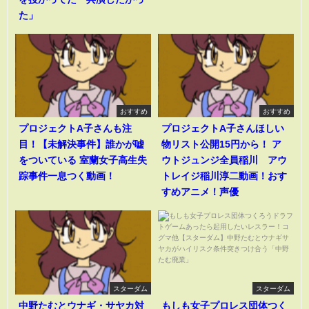
た」
おすすめ
おすすめ
プロジェクトA子さんも注
プロジェクトA子さんほしい
目！【未解決事件】誰かが嘘
物リスト公開15円から！ ア
をついている 室蘭女子高生失
ウトジュンジ全員稲川 アウ
踪事件一息つく動画！
トレイジ稲川淳二動画！おす
すめアニメ！声優
スターダム
スターダム
中野たむとウナギ・サヤカ対
もしも女子プロレス団体つく