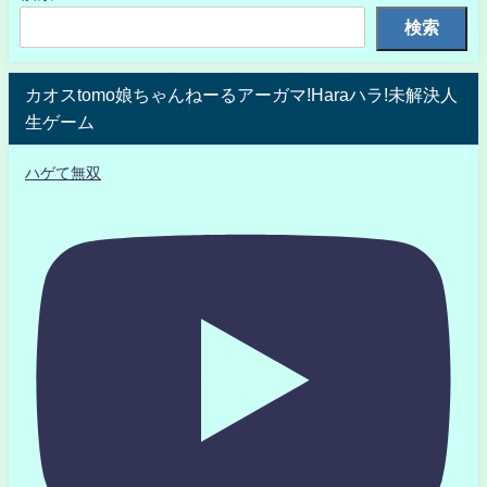
検索
カオスtomo娘ちゃんねーるアーガマ!Haraハラ!未解決人
生ゲーム
ハゲて無双