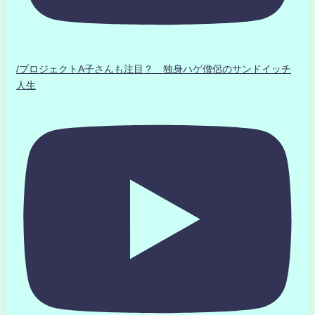
/プロジェクトA子さんも注目？ 独身ハゲ僧侶のサンドイッチ
人生