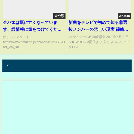
未分類
AKB48
金バエは既に亡くなっていま
新曲をテレビで初めて知る非選
す、誤情報に気をつけてくださ
抜メンバーの悲しい現実 篠崎彩
い。
奈
ほしいモノリスト
AKB48 チームB 篠崎彩奈 2022年8月29日
https://www.amazon.jp/hz/wishlist/ls/1YCFUHGE58S2M?
SHOWROOM配信より 久しぶりのリップ
ref_=wl_sh...
グロス...
s