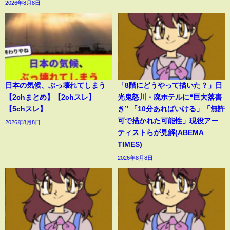
2026年8月8日
日本の気候、ぶっ壊れてしまう
「8階にどうやって描いた？」日
【2chまとめ】【2chスレ】
光鬼怒川・廃ホテルに“巨大落書
【5chスレ】
き” 「10分あればいける」「無許
可で描かれた可能性」現役アー
2026年8月8日
ティストらが見解(ABEMA
TIMES)
2026年8月8日