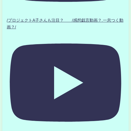
/プロジェクトA子さんも注目？ /感想戯言動画？.一息つく動
画？/