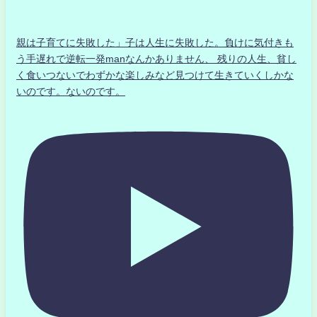
親は子育てに失敗した」子は人生に失敗した。負けに気付きも
う手遅れで逆転一発manなんかありません、 残りの人生、貧し
く食いつないでわずかな楽しみなど見つけて生きていくしかな
いのです。ないのです。