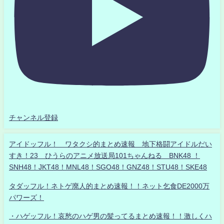
チャンネル登録
アイドッフル！ ワタクシ的まとめ速報 地下格闘アイドルだい
すき！23 ひうらのアニメ放送局101ちゃんねる BNK48 ！
SNH48！JKT48！MNL48！SGO48！GNZ48！STU48！SKE48
タダッフル！ネトゲ廃人的まとめ速報！！ネット乞食DE2000万
パワーズ！
・ハゲッフル！哀愁のハゲ男の髪ってるまとめ速報！！激しくハ