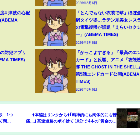
2026年8月6日
度4 津波の心配
「とんでもない衣装で草」ほぼ
(ABEMA
網タイツ姿…ラテン系美女レス
の電撃復帰が話題「えらいセク
ー」(ABEMA TIMES)
2026年8月6日
目の防犯アプリ
「かっこよすぎる」「最高のエ
A TIMES)
カード」と反響、アニメ『攻殻
隊 THE GHOST IN THE SHELL
第5話エンドカード公開(ABEMA
TIMES)
2026年8月6日
尿 1つ
⬆️本編はリンクから⬆️｢精神的にも肉体的にも苦
て問題
痛…｣ 高速道路のポイ捨て 10分で 4本の"黄金のペ
ットボトル"も