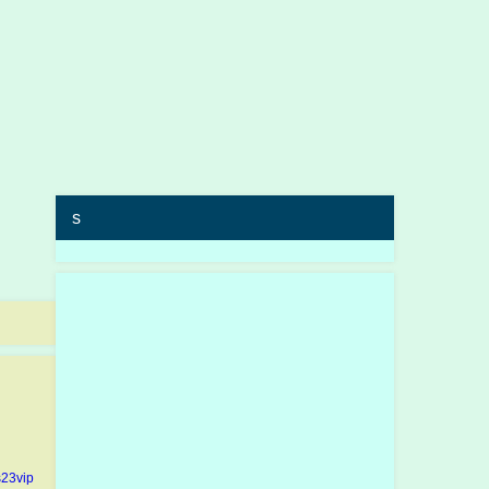
s
23vip