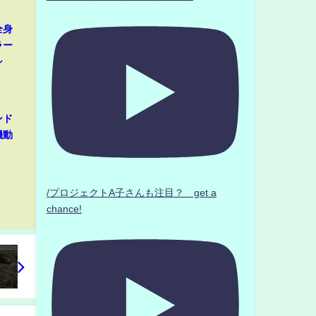
全身
ラー
シ
ンド
機動
』
/プロジェクトA子さんも注目？ get a
chance!