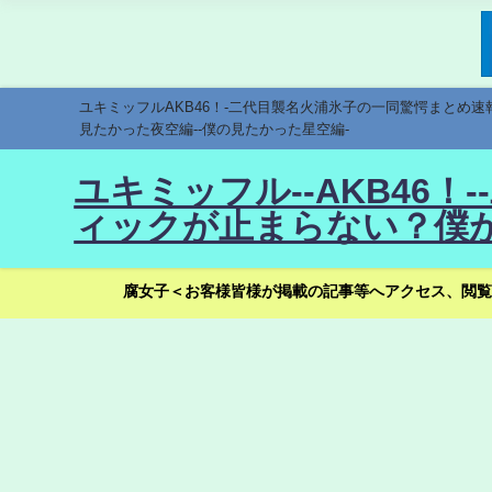
ユキミッフルAKB46！-二代目襲名火浦氷子の一同驚愕まとめ
見たかった夜空編--僕の見たかった星空編-
ユキミッフル--AKB46
ィックが止まらない？僕が
腐女子＜お客様皆様が掲載の記事等へアクセス、閲覧