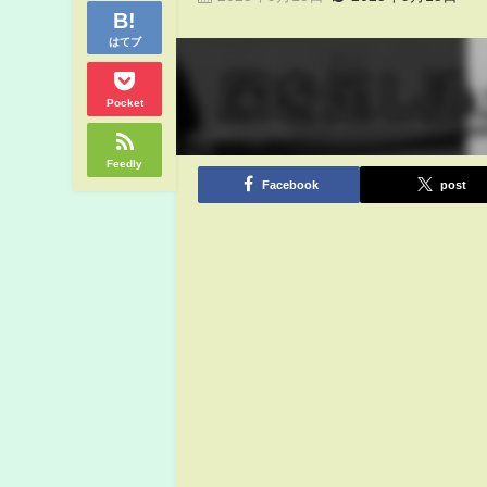
はてブ
Pocket
Feedly
Facebook
post