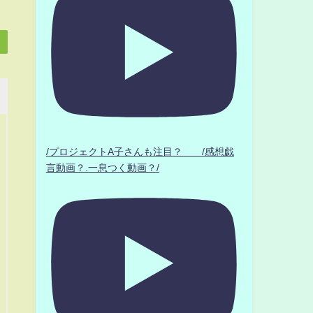
/プロジェクトA子さんも注目？ /感想戯
言動画？.一息つく動画？/