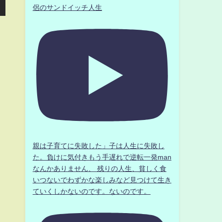
侶のサンドイッチ人生
親は子育てに失敗した」子は人生に失敗し
た。負けに気付きもう手遅れで逆転一発man
なんかありません、 残りの人生、貧しく食
いつないでわずかな楽しみなど見つけて生き
ていくしかないのです。ないのです。