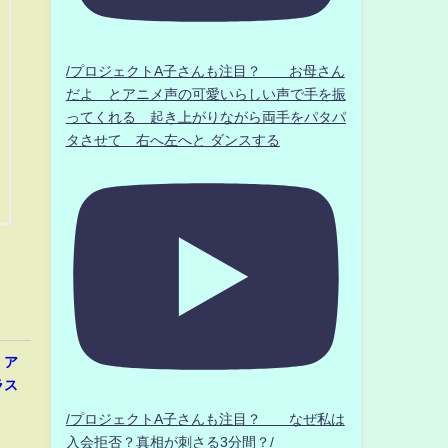
/プロジェクトA子さんも注目？ お母さん
だよ とアニメ声の可愛いらしい声で手を振
ってくれる 起き上がりながら両手をパタパ
タさせて 右へ左へと ダンスする
、ア
ラス
/プロジェクトA子さんも注目？ なぜ私は
入会拒否？真相が刺さる3分間？/