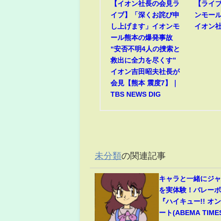
【イオン社長の会見ラ
【ライ
イブ】「深くお詫び申
ンモー
し上げます」イオンモ
イオン
ール熊本の爆発事故
“安否不明4人の捜索と
救出に全力を尽くす”
イオン吉田昭夫社長が
会見【熊本 震度7】｜
TBS NEWS DIG
未分類
の関連記事
キャラと一緒にジ
を実体験！バレー
『ハイキュー!! オ
ート(ABEMA TIME