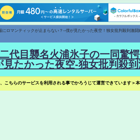
速報にロマンティックが止まらない？--僕が見たかった夜空！独女批判殺到激闘
！--二代目襲名火浦氷子の一同
見たかった夜空-独女批判殺到
、こちらのサービスを利用される事でかろうじて運営できています＞本