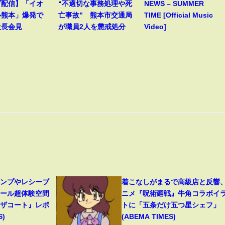
ブ配信】「イオ
“不適切な事務処理や死
NEWS – SUMMER
ル熊本」爆発で
亡事故” 熊本市交通局
TIME [Official Music
社長会見
が職員2人を懲戒処分
Video]
ャンプやレシーブ
着こなしがまるで高級店と反響
ボール超体験空間
ニメ『呪術廻戦』牛角コラボイ
ンザコート』レポ
トに「五条だけ五つ星シェフ」
S)
(ABEMA TIMES)