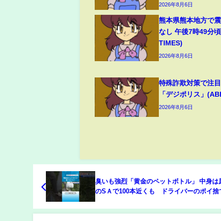
2026年8月6日
熊本県熊本地方で震
なし 午後7時49分頃
TIMES)
2026年8月6日
特殊詐欺対策で注
「デジポリス」(ABEM
2026年8月6日
臭いも強烈「黄金のペットボトル」 中身は
のSＡで100本近くも ドライバーのポイ捨
で一斉清掃 #チャント