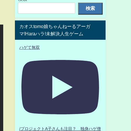
検索
カオスtomo娘ちゃんねーるアーガ
マ!Haraハラ!未解決人生ゲーム
ハゲて無双
/プロジェクトA子さんも注目？ 独身ハゲ僧