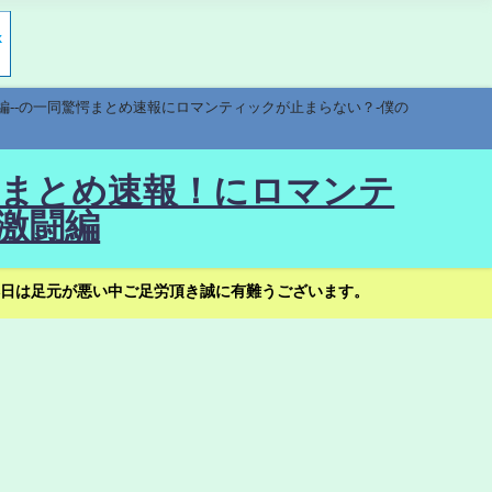
編--の一同驚愕まとめ速報にロマンティックが止まらない？-僕の
驚愕まとめ速報！にロマンテ
激闘編
日は足元が悪い中ご足労頂き誠に有難うございます。