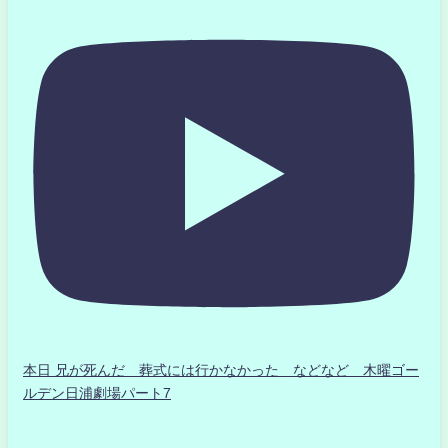
本日 兄が死んだ 葬式には行かなかった などなど 木曜ゴー
ルデン日浦劇場パート7