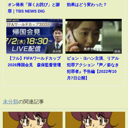
オン発表「深くお詫び」と謝
効果はどう変わった？
罪｜TBS NEWS DIG
未分類
映画
【フル】FIFAワールドカップ
ピョン・ヨハン主演、リアル
2026帰国会見 森保監督登壇
犯罪アクション『声／姿なき
犯罪者』予告編【2022年10
月7日公開】
未分類
の関連記事