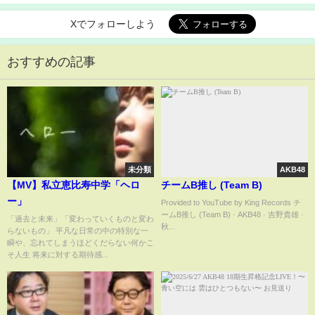
Xでフォローしよう
おすすめの記事
未分類
AKB48
【MV】私立恵比寿中学「ヘロ
チームB推し (Team B)
ー」
Provided to YouTube by King Records チ
ームB推し (Team B) · AKB48 · 吉野貴雄 ·
「過去と未来」「変わっていくものと変わ
秋...
らないもの」 平凡な日常の中の特別な一
瞬や、忘れてしまうほどくだらない何かこ
そ人生 将来に対する期待感...