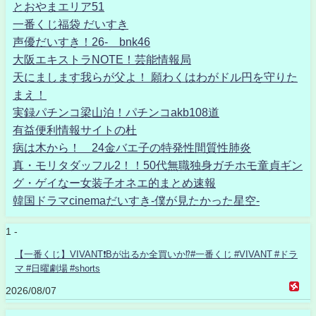
とおやまエリア51
一番くじ福袋 だいすき
声優だいすき！26- bnk46
大阪エキストラNOTE！芸能情報局
天にまします我らが父よ！ 願わくはわがドル円を守りた
まえ！
実録パチンコ梁山泊！パチンコakb108道
有益便利情報サイトの杜
病は木から！ 24金バエ子の特発性間質性肺炎
真・モリタダッフル2！！50代無職独身ガチホモ童貞ギン
グ・ゲイなー女装子オネエ的まとめ速報
韓国ドラマcinemaだいすき-僕が見たかった星空-
1 -
【一番くじ】VIVANT❗️Bが出るか全買いか⁉️#一番くじ #VIVANT #ドラ
マ #日曜劇場 #shorts
2026/08/07