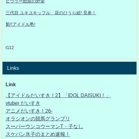
ヒウラー総統の野望
三代目 ユキユキッフル 花のひうら組! 見参！
魁!!アイドル塾!
t112
Links
Link
【アイドルだいすき！2】「IDOL DAISUKI！」
vtuber だいすき
アニメだいすき！26-
オラシオンの競馬グランプリ
スーパーウンコウーマンT・子なし
スケバン氷子のまとめ速報！