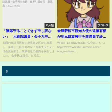
未分類
プロレス
「議席守ることできず申し訳な
会津若松市観光大使の遠藤有栖
い」 元衆院議員・金子万寿夫
が地元凱旋興行を超満員で終え
氏 政界引退会見 鹿児島
て涙！更なる夢の実現を誓う。
前回の衆議員選挙で鹿児島２区から出馬
WRESTLE UNIVERSEご入会はこちら↓
し、落選した自民党の金子万寿夫氏が２６
https://www.wrestle-universe.com/?
（2022.10.26）
日会見を開き、政界引退の意向を表明しま
utm_medium=...
した。 金子氏は現在、自民党...
s