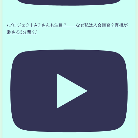
/プロジェクトA子さんも注目？ なぜ私は入会拒否？真相が
刺さる3分間？/