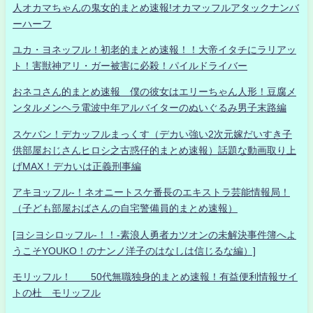
人オカマちゃんの鬼女的まとめ速報!オカマッフルアタックナンバ
ーハーフ
ユカ・ヨネッフル！初老的まとめ速報！！大帝イタチにラリアッ
ト！害獣神アリ・ガー被害に必殺！パイルドライバー
おネコさん的まとめ速報 僕の彼女はエリーちゃん人形！豆腐メ
ンタルメンヘラ電波中年アルバイターのぬいぐるみ男子末路編
スケバン！デカッフルまっくす（デカい強い2次元嫁だいすき子
供部屋おじさんヒロシ之古惑仔的まとめ速報）話題な動画取り上
げMAX！デカいは正義刑事編
アキヨッフル-！ネオニートスケ番長のエキストラ芸能情報局！
（子ども部屋おばさんの自宅警備員的まとめ速報）
[ヨシヨシロッフル-！！-素浪人勇者カツオンの未解決事件簿へよ
うこそYOUKO！のナンノ洋子のはなしは信じるな編）]
モリッフル！ 50代無職独身的まとめ速報！有益便利情報サイ
トの杜 モリッフル