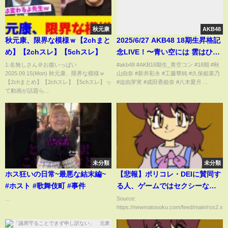
秋元康
AKB48
秋元康、限界な模様ｗ【2chまと
2025/6/27 AKB48 18期生昇格記
め】【2chスレ】【5chスレ】
念LIVE！〜青い空には 雲はひと
つもない〜 お見送り
1:名無しさん＠お腹いっぱい
#akb48 #AKB18期生_青空コン #18期 #秋
2025.09.15(Mon) 秋元康、限界な模様ｗ
山由奈 #新井彩永 #工藤華純 #久保姫菜乃
【2chまとめ】【2chスレ】【5chスレ】っ
#迫由芽実 #成田香姫奈 #八木愛月 ...
て動画が話題ら...
未分類
未分類
ホス狂いの日常~最悪な結末編~
【悲報】ポリコレ・DEIに賛同す
#ホスト #歌舞伎町 #事件
る人、ゲームではセクシーなキ
ャラクターを選ぶ傾向があると
...
Source:
https://newmatosoku.com/feed/main/rss2.xml.
判明ｗｗｗｗｗｗｗｗｗｗｗ