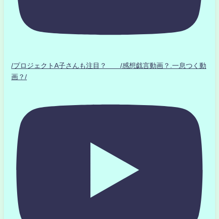
/プロジェクトA子さんも注目？ /感想戯言動画？.一息つく動
画？/