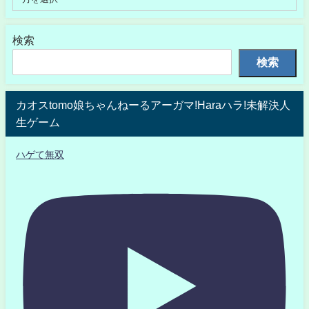
検索
検索
カオスtomo娘ちゃんねーるアーガマ!Haraハラ!未解決人
生ゲーム
ハゲて無双