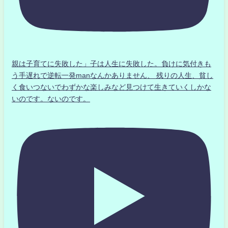
親は子育てに失敗した」子は人生に失敗した。負けに気付きも
う手遅れで逆転一発manなんかありません、 残りの人生、貧し
く食いつないでわずかな楽しみなど見つけて生きていくしかな
いのです。ないのです。