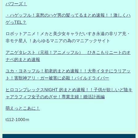
パワーズ！
・ハゲッフル！哀愁のハゲ男の髪ってるまとめ速報！！激しくハ
ゲっTEL？
ロボットアニメ！メカと美少女キャラだいすき永遠の非リア充・
非モテ星人 ！あらゆるマニアの為のマニアックサイト
アニゲタレスト（元祖！アニメッフル） ひきこもりニートのオ
ナベ的まとめ速報
ユカ・ヨネッフル！初老的まとめ速報！！大帝イタチにラリアッ
ト！害獣神アリ・ガー被害に必殺！パイルドライバー
ヒロコンプレックスNIGHT 的まとめ速報！！子供が欲しいど陰キ
ャアラフィフ女子のめざせ！専業主婦！婚活計画編
萌えっとこあに！
t112-1000ｍ