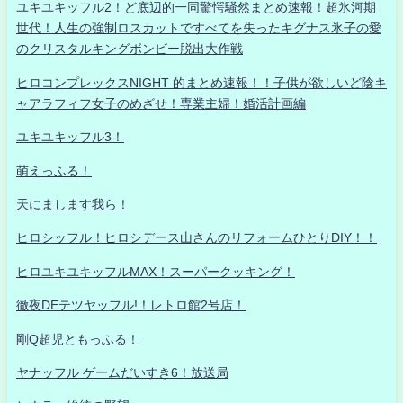
ユキユキッフル2！ど底辺的一同驚愕騒然まとめ速報！超氷河期
世代！人生の強制ロスカットですべてを失ったキグナス氷子の愛
のクリスタルキングボンビー脱出大作戦
ヒロコンプレックスNIGHT 的まとめ速報！！子供が欲しいど陰キ
ャアラフィフ女子のめざせ！専業主婦！婚活計画編
ユキユキッフル3！
萌えっふる！
天にまします我ら！
ヒロシッフル！ヒロシデース山さんのリフォームひとりDIY！！
ヒロユキユキッフルMAX！スーパークッキング！
徹夜DEテツヤッフル!！レトロ館2号店！
剛Q超児ともっふる！
ヤナッフル ゲームだいすき6！放送局