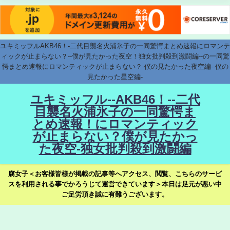
ユキミッフルAKB46！-二代目襲名火浦氷子の一同驚愕まとめ速報にロマンテ
ィックが止まらない？--僕が見たかった夜空！独女批判殺到激闘編--の一同驚
愕まとめ速報にロマンティックが止まらない？-僕の見たかった夜空編--僕の
見たかった星空編-
ユキミッフル--AKB46！--二代
目襲名火浦氷子の一同驚愕ま
とめ速報！にロマンティック
が止まらない？僕が見たかっ
た夜空-独女批判殺到激闘編
腐女子＜お客様皆様が掲載の記事等へアクセス、閲覧、こちらのサービ
スを利用される事でかろうじて運営できています＞本日は足元が悪い中
ご足労頂き誠に有難うございます。