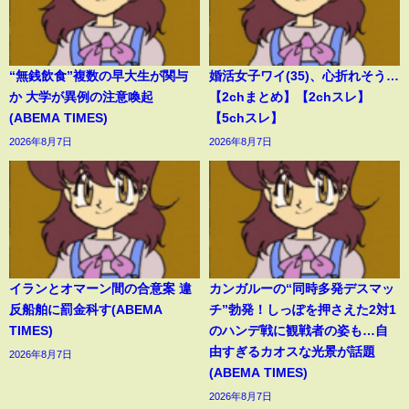
“無銭飲食”複数の早大生が関与
婚活女子ワイ(35)、心折れそう…
か 大学が異例の注意喚起
【2chまとめ】【2chスレ】
(ABEMA TIMES)
【5chスレ】
2026年8月7日
2026年8月7日
イランとオマーン間の合意案 違
カンガルーの“同時多発デスマッ
反船舶に罰金科す(ABEMA
チ”勃発！しっぽを押さえた2対1
TIMES)
のハンデ戦に観戦者の姿も…自
由すぎるカオスな光景が話題
2026年8月7日
(ABEMA TIMES)
2026年8月7日