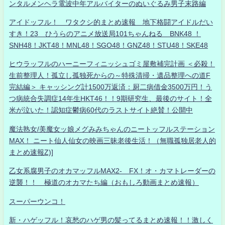
ンタルメンヘラ電波中年アルバイターのぬいぐるみ男子末路編
アイドッフル！ ワタクシ的まとめ速報 地下格闘アイドルだい
すき！23 ひうらのアニメ放送局101ちゃんねる BNK48 ！
SNH48！JKT48！MNL48！SGO48！GNZ48！STU48！SKE48
ヒウラッフルのハーニーフィニッシュゴミ屋敷補完計画 ＜必殺！
生前整理人！孤立し孤独死からの～特殊清掃・遺品整理への道F
完結編＞ キャッシング計1500万返済：厨二病借金3500万円！う
つ病統合失調症14年生HKT46！！9期研究生、最後のサイト！全
米が泣いた！認知症鬱病60代のラストサイト絶賛！公開中
魔法熟女/美魔女ッ娘メグみみちゃんのニートッフルステーション
MAX！ ニート仙人仙女の映画三昧老後生活！（無職孤独居老人的
まとめ速報Z)]
乙女系腐男子のオカマッフルMAX2- FX！オ・カマトレーダーの
逆襲！！ 極道のオカマたち編（おもしろ動画まとめ速報）
スーパーウンコ！
新・ハゲッフル！哀愁のハゲ男の髪ってるまとめ速報！！激しく