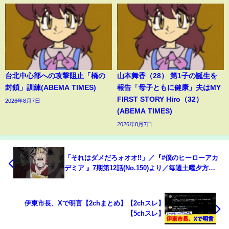
台北中心部への攻撃阻止「橋の
山本舞香（28） 第1子の誕生を
封鎖」訓練(ABEMA TIMES)
報告「母子ともに健康」夫はMY
FIRST STORY Hiro（32）
2026年8月7日
(ABEMA TIMES)
2026年8月7日
「それはダメだろォオオ!!」／『#僕のヒーローアカ
デミア 』7期第12話(No.150)より／毎週土曜夕方
5:30放送中
伊東市長、Xで明言【2chまとめ】【2chスレ】
【5chスレ】