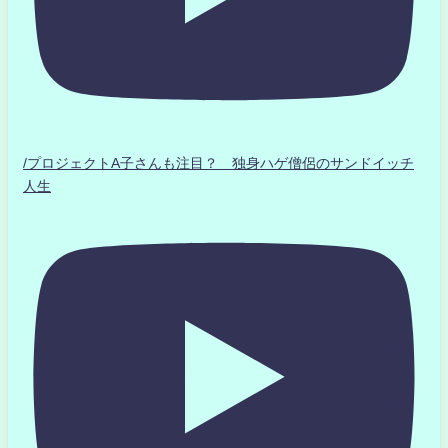
/プロジェクトA子さんも注目？ 独身ハゲ僧侶のサンドイッチ
人生