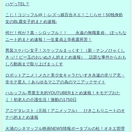
ハゲっTEL？
こじ！コジッフル@！-レズっ娘百合ネエ！こじらせ！50独身処
女のBL腐女子的まとめ速報-
何だ！何が？真・シロッフル！！ 永遠の無職童貞- ぼっちな
ニート的まとめ速報！一生童貞上等夜露死苦！
男装スケバン女子！スケッフルまっくす！（新・ナンノひゃくし
きっ!！ビー玉のおいぬさん的まとめ速報） 話題な事件からおも
しろ動画まで取り上げまっくす
ロボットアニメ！メカと美少女キャラだいすき永遠の非リア充・
非モテ星人 ！あらゆるマニアの為のマニアックサイト
ハルッフル-専業主夫的YOUTUBERまとめ速報！キモデブおた
く！初老人の介護生活！激動の1750日
アニゲタレスト（元祖！アニメッフル） ひきこもりニートのオ
ナベ的まとめ速報
火浦のシネマッフル映画NEWS情報ポータブルの杜！オネエ管理