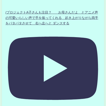
/プロジェクトA子さんも注目？ お母さんだよ とアニメ声
の可愛いらしい声で手を振ってくれる 起き上がりながら両手
をパタパタさせて 右へ左へと ダンスする