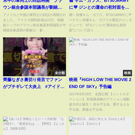
米中の軍同士の対話再開 ブラ
📰 キム・ガプス、BTSのARMY
ウン統合参謀本部議長が劉統合
に💜 ジンとの運命の初対面を語
参謀本部長とテレビ会談｜
る🤝🎤
アメリカと中国の軍同士の対話が再開され
📰✨ 俳優キム・ガプス、BTSのARMYに💜
ました。 アメリカ国防総省は21日、制服
ベテラン俳優キム・ガプスが最近のインタ
TBS NEWS DIG
組トップのブラウン統合参謀本部議長が中
ビューで、BTSジンとの“運命的な初対
国統合参謀部の劉振立・参...
面”について語り、...
未分類
映画
齊藤なぎさ裏切り発言でファン
映画『HiGH LOW THE MOVIE 2
がブチギレて大炎上 #アイドル
END OF SKY』予告編
#雑学 #齊藤なぎさ #イコールラ
...
2017年8月19日 全国公開 【イントロダ
クション】 邦画最高峰のアクション感動
ブ #イコラブ
超大作が誕生！ 街を守る為、愛する人を
守る為、家族を守る為...