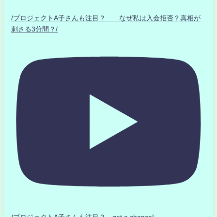
/プロジェクトA子さんも注目？ なぜ私は入会拒否？真相が
刺さる3分間？/
/プロジェクトA子さんも注目？ get a chance!