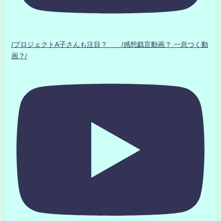
/プロジェクトA子さんも注目？ /感想戯言動画？.一息つく動
画？/