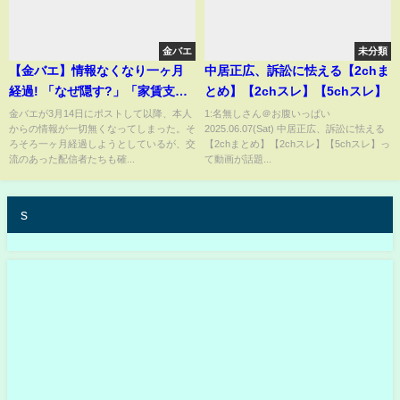
金バエ
未分類
【金バエ】情報なくなり一ヶ月
中居正広、訴訟に怯える【2chま
経過! 「なぜ隠す?」「家賃支払
とめ】【2chスレ】【5chスレ】
は…」【野田】【よっさん】
金バエが3月14日にポストして以降、本人
1:名無しさん＠お腹いっぱい
からの情報が一切無くなってしまった。そ
2025.06.07(Sat) 中居正広、訴訟に怯える
【便所太郎】
ろそろ一ヶ月経過しようとしているが、交
【2chまとめ】【2chスレ】【5chスレ】っ
流のあった配信者たちも確...
て動画が話題...
s