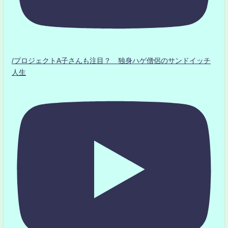
/プロジェクトA子さんも注目？ 独身ハゲ僧侶のサンドイッチ
人生