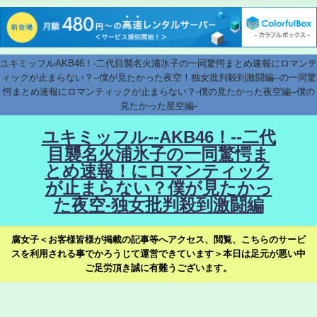
ユキミッフルAKB46！-二代目襲名火浦氷子の一同驚愕まとめ速報にロマンテ
ィックが止まらない？--僕が見たかった夜空！独女批判殺到激闘編--の一同驚
愕まとめ速報にロマンティックが止まらない？-僕の見たかった夜空編--僕の
見たかった星空編-
ユキミッフル--AKB46！--二代
目襲名火浦氷子の一同驚愕ま
とめ速報！にロマンティック
が止まらない？僕が見たかっ
た夜空-独女批判殺到激闘編
腐女子＜お客様皆様が掲載の記事等へアクセス、閲覧、こちらのサービ
スを利用される事でかろうじて運営できています＞本日は足元が悪い中
ご足労頂き誠に有難うございます。