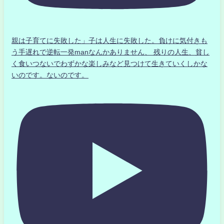
親は子育てに失敗した」子は人生に失敗した。負けに気付きも
う手遅れで逆転一発manなんかありません、 残りの人生、貧し
く食いつないでわずかな楽しみなど見つけて生きていくしかな
いのです。ないのです。