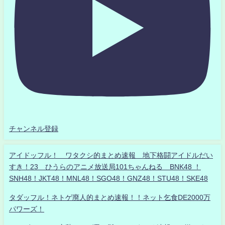
チャンネル登録
アイドッフル！ ワタクシ的まとめ速報 地下格闘アイドルだい
すき！23 ひうらのアニメ放送局101ちゃんねる BNK48 ！
SNH48！JKT48！MNL48！SGO48！GNZ48！STU48！SKE48
タダッフル！ネトゲ廃人的まとめ速報！！ネット乞食DE2000万
パワーズ！