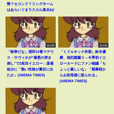
勢？セコンド？リングネーム
はあらいぐまラスカル真央ね!
未分類
未分類
「軽率だな」浦和10番マテウ
「ミドルキック炸裂」鈴木優
ス・サヴィオが“最悪の突き
磨、強烈腹蹴り→今季初イエ
倒し”で2枚目イエロー→退場
ローカードにファン物議「ち
処分に「熱い性格が裏目に出
ょっと厳しいな」「開幕戦か
たか」(ABEMA TIMES)
らお祖母様に怒られる」
(ABEMA TIMES)