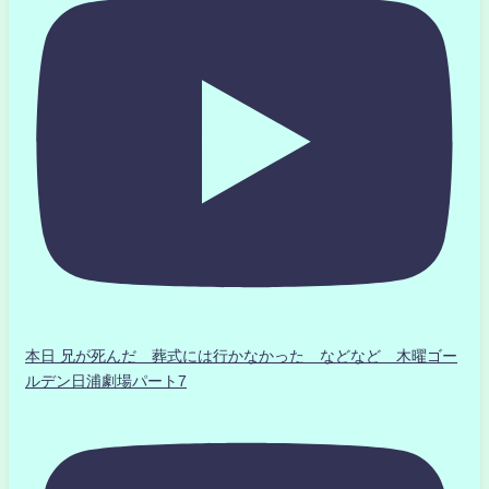
本日 兄が死んだ 葬式には行かなかった などなど 木曜ゴー
ルデン日浦劇場パート7