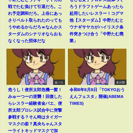
戦でたむ負けて引退だろ。こ
ろうドラフトゲームあったら
れ予定調和だろ。上谷にあっ
起用したいレスラー！コグマ
さりベルト取られたのっても
他【スターダム】中野たむと
うやめるからだろｗなんかス
ウナギサヤカがハイリスク条
ターダムのシナリオならおも
件突きつけ合う「中野たむ廃
なくなった団体だな
業」
金バエ
未分類
危うし！便所太郎危機一髪！
令和8年8月8日「TOKYOおう
みゅーつーの逆襲！回復した
えんフェスタ」開催(ABEMA
らレスラー経験者金バエ、便
TIMES)
所太郎プロレス試合中に突撃
参戦する？そん時はタイガー
マスクの姿？真央ちゃんスタ
ーライトキッドマスクで加