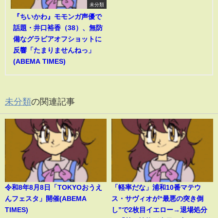
未分類
『ちいかわ』モモンガ声優で
話題・井口裕香（38）、無防
備なグラビアオフショットに
反響「たまりませんねっ」
(ABEMA TIMES)
未分類
の関連記事
令和8年8月8日「TOKYOおうえ
「軽率だな」浦和10番マテウ
んフェスタ」開催(ABEMA
ス・サヴィオが“最悪の突き倒
TIMES)
し”で2枚目イエロー→退場処分