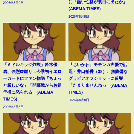
に「熱い性格が裏目に出たか」
2026年8月9日
(ABEMA TIMES)
2026年8月8日
「ミドルキック炸裂」鈴木優
『ちいかわ』モモンガ声優で話
磨、強烈腹蹴り→今季初イエロ
題・井口裕香（38）、無防備な
ーカードにファン物議「ちょっ
グラビアオフショットに反響
と厳しいな」「開幕戦からお祖
「たまりませんねっ」(ABEMA
母様に怒られる」(ABEMA
TIMES)
TIMES)
2026年8月8日
2026年8月8日