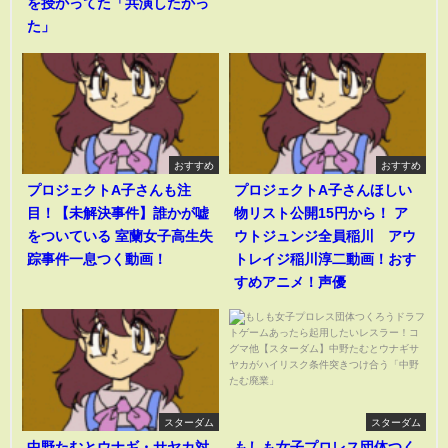
を授かってた「共演したかっ
た」
おすすめ
おすすめ
プロジェクトA子さんも注
プロジェクトA子さんほしい
目！【未解決事件】誰かが嘘
物リスト公開15円から！ ア
をついている 室蘭女子高生失
ウトジュンジ全員稲川 アウ
踪事件一息つく動画！
トレイジ稲川淳二動画！おす
すめアニメ！声優
スターダム
スターダム
中野たむとウナギ・サヤカ対
もしも女子プロレス団体つく