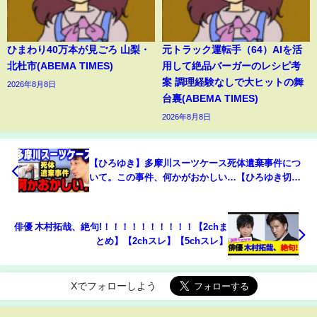
ひまわり40万本が見ごろ 山梨・
元トラック運転手（64）AIを活
北杜市(ABEMA TIMES)
用して絶品バーガーのレシピ考
案 調理経験なしで大ヒットの舞
2026年8月8日
台裏(ABEMA TIMES)
2026年8月8日
【ひろゆき】多摩川スーツケース死体遺棄事件につ
いて。この事件、何かがおかしい…【ひろゆき切り
抜き/論破/唯我/ニコ生/多摩川】
俳優 木村拓哉、絶句!！！！！！！！！！！【2chま
とめ】【2chスレ】【5chスレ】
Xでフォローしよう