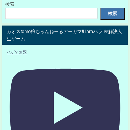
検索
検索
カオスtomo娘ちゃんねーるアーガマ!Haraハラ!未解決人
生ゲーム
ハゲて無双