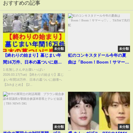
おすすめの記事
未分類
未分類
【終わりの始まり】墓じまい年
虹のコンキスタドール今年の夏
間16万件、日本の墓ついに崩壊
曲は「Boom！Boom！サマーっ
へ【2chまとめ】【2chスレ】
♡」、TikTokで先行配
1:名無しさん＠お腹いっぱい
...
2026.03.17(Tue) 【終わりの始まり】墓じ
【5chスレ】【ゆっくり】
まい年間16万件、日本の墓ついに崩壊へ
【2chまとめ】【2...
未分類
未分類