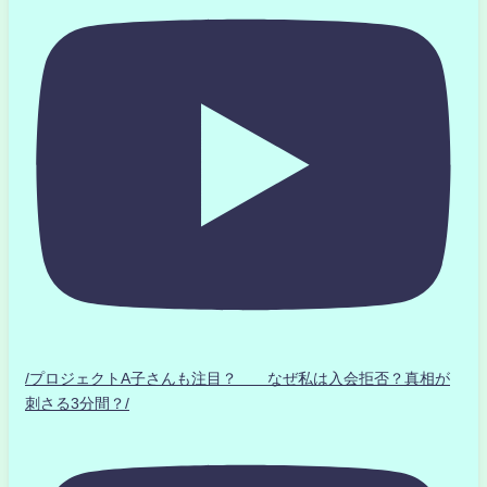
/プロジェクトA子さんも注目？ なぜ私は入会拒否？真相が
刺さる3分間？/