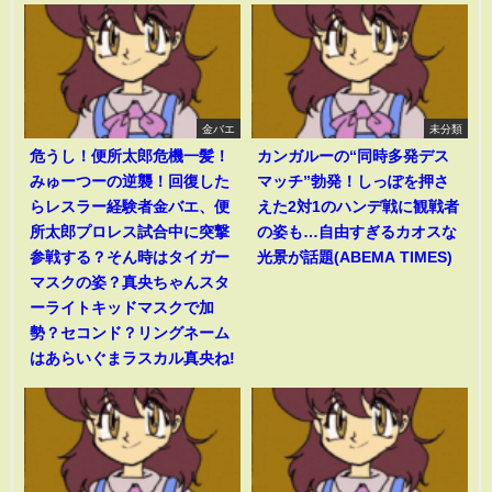
金バエ
未分類
危うし！便所太郎危機一髪！
カンガルーの“同時多発デス
みゅーつーの逆襲！回復した
マッチ”勃発！しっぽを押さ
らレスラー経験者金バエ、便
えた2対1のハンデ戦に観戦者
所太郎プロレス試合中に突撃
の姿も…自由すぎるカオスな
参戦する？そん時はタイガー
光景が話題(ABEMA TIMES)
マスクの姿？真央ちゃんスタ
ーライトキッドマスクで加
勢？セコンド？リングネーム
はあらいぐまラスカル真央ね!