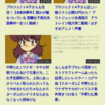
おすすめ
おすすめ
プロジェクトA子さんも注
プロジェクトA子さんほしい
目！【未解決事件】誰かが嘘
物リスト公開15円から！ ア
をついている 室蘭女子高生失
ウトジュンジ全員稲川 アウ
踪事件一息つく動画！
トレイジ稲川淳二動画！おす
すめアニメ！声優
スターダム
スターダム
中野たむとウナギ・サヤカ対
もしも女子プロレス団体つく
戦でたむ負けて引退だろ。こ
ろうドラフトゲームあったら
れ予定調和だろ。上谷にあっ
起用したいレスラー！コグマ
さりベルト取られたのっても
他【スターダム】中野たむと
うやめるからだろｗなんかス
ウナギサヤカがハイリスク条
ターダムのシナリオならおも
件突きつけ合う「中野たむ廃
なくなった団体だな
業」