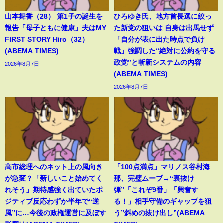
山本舞香（28） 第1子の誕生を
ひろゆき氏、地方首長選に絞っ
報告「母子ともに健康」夫はMY
た新党の狙いは 自身は出馬せず
FIRST STORY Hiro（32）
「自分が表に出た時点で負け
(ABEMA TIMES)
戦」強調した“絶対に公約を守る
政党”と斬新システムの内容
2026年8月7日
(ABEMA TIMES)
2026年8月7日
高市総理へのネット上の風向き
「100点満点」マリノス谷村海
が急変？「新しいこと始めてく
那、完璧ムーブ→“裏抜け
れそう」期待感強く出ていたポ
弾”「これぞ9番」「興奮す
ジティブ反応わずか半年で“逆
る！」相手守備のギャップを狙
風”に…今後の政権運営に及ぼす
う”斜めの抜け出し”(ABEMA