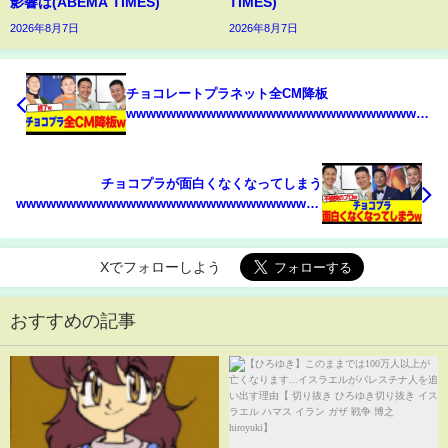
影響は(ABEMA TIMES)
TIMES)
2026年8月7日
2026年8月7日
チョコレートプラネット全CM降板
wwwwwwwwwwwwwwwwwwwwwwwwwwwwwwww
まとめ】【2chスレ】【5chスレ】
チョコプラが面白くなくなってしまう
wwwwwwwwwwwwwwwwwwwwwwwwwwwwwwwwwwwwww【2ch
まとめ】【2chスレ】【5chスレ】
Xでフォローしよう
おすすめの記事