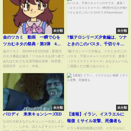
未分類
未分類
金のツカミ 動画 一瞬で心を
?飯テロシリーズ夕食編は、ツナ
ツカむネタの祭典・第3弾 4月2
ときのこのパスタ、千切りキャ
日
ベツのサラダ、麦茶！（２０２
金のツカミ 2024年4月2日内容：新世代
?飯テロシリーズ夕食は、ツナときのこの
のネタ番組が誕生！ツカみネタを持つ者で
パスタ、千切りキャベツのサラダ、麦茶！
５０１０４ー４）#料理#今日の
あればだれでも出演可能出演者：向井慧、
（２０２５０１０４ー４）みなさんいつも
夕食#ツナときのこのパスタ#サ
長田庄平 ヒロミ、中条...
ご視聴くださ飯りありがとう...
ラダ#short#dinner
未分類
未分類
パロディ 来来キョンシーズED
【速報】イラン、イスラエルに
報復 ミサイル攻撃、死傷者も
なぜか大好きなヤムキョンシーを出しまし
た・・・。しかも、ほとんどキョンシーが
イラン革命防衛隊は13日、イスラエルに