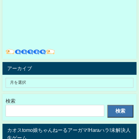
アーカイブ
検索
検索
カオスtomo娘ちゃんねーるアーガマ!Haraハラ!未解決人
生ゲーム