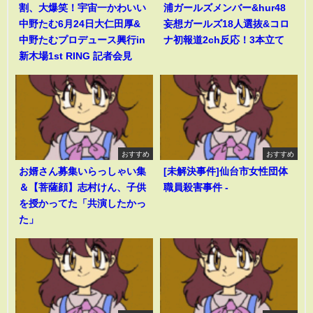
割、大爆笑！宇宙一かわいい
浦ガールズメンバー&hur48
中野たむ6月24日大仁田厚&
妄想ガールズ18人選抜&コロ
中野たむプロデュース興行in
ナ初報道2ch反応！3本立て
新木場1st RING 記者会見
おすすめ
おすすめ
お婿さん募集いらっしゃい集
[未解決事件]仙台市女性団体
＆【菩薩顔】志村けん、子供
職員殺害事件 -
を授かってた「共演したかっ
た」