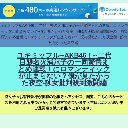
ユキミッフルAKB46！-二代目襲名火浦氷子の一同驚愕まとめ速報にロマンテ
ィックが止まらない？--僕が見たかった夜空！独女批判殺到激闘編--の一同驚
愕まとめ速報にロマンティックが止まらない？-僕の見たかった夜空編--僕の
見たかった星空編-
ユキミッフル--AKB46！--二代
目襲名火浦氷子の一同驚愕ま
とめ速報！にロマンティック
が止まらない？僕が見たかっ
た夜空-独女批判殺到激闘編
腐女子＜お客様皆様が掲載の記事等へアクセス、閲覧、こちらのサービ
スを利用される事でかろうじて運営できています＞本日は足元が悪い中
ご足労頂き誠に有難うございます。