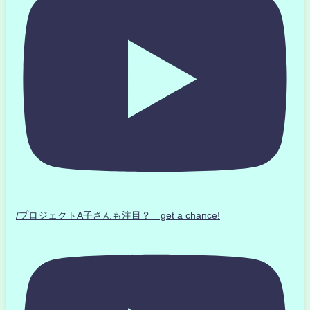
/プロジェクトA子さんも注目？ get a chance!