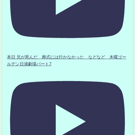
本日 兄が死んだ 葬式には行かなかった などなど 木曜ゴー
ルデン日浦劇場パート7