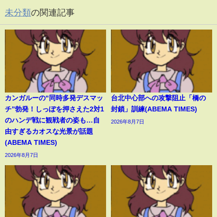
未分類
の関連記事
カンガルーの“同時多発デスマッ
台北中心部への攻撃阻止「橋の
チ”勃発！しっぽを押さえた2対1
封鎖」訓練(ABEMA TIMES)
のハンデ戦に観戦者の姿も…自
2026年8月7日
由すぎるカオスな光景が話題
(ABEMA TIMES)
2026年8月7日