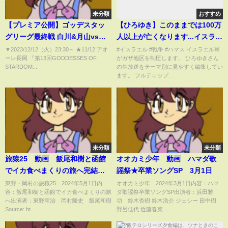
未分類
おすすめ
【プレミア公開】ゴッデスタッ
【ひろゆき】このままでは100万
グリーグ最終戦 白川&月山vs刀
人以上が亡くなります...イスラエ
羅&桃/マフィアベラvsプロミネ
ルがパレスチナ人を追い出す理
▼2023/12/12（火）23:30​​​​​​​​​​～ ★11/12 アオ
#イスラエル #戦争 #ハマス イスラエル軍
ーレ長岡 『第13回GODDESSES OF
がガザ地区を制圧します。 ひろゆきさん
ンス/優勝決定戦 レッド1位vsブ
由【 切り抜き ひろゆき切り抜き
STARDOM...
の生放送をテーマ別に見やすく編集してい
ルー1位 『We are
イスラエル ハマス イラン ガザ
ます。 フルテロップ...
STARDOM!!』
戦争 博之 hiroyuki】
#206【STARDOM】
未分類
未分類
旅猿25 動画 飯尾和樹と函館
オオカミ少年 動画 ハマダ歌
でイカ食べまくりの旅へ完結
謡祭★卒業ソングSP 3月1日
編 5月1日
東野・岡村の旅猿25 2024年5月1日内
オオカミ少年 2024年3月1日内容：ハマ
容：飯尾和樹と函館でイカ食べまくりの旅
ダ歌謡祭卒業ソングSP出演者：浜田雅
へ出演者：東野幸治 岡村隆史 飯尾和樹
功 鈴木杏樹 鈴木浩介 ジェシー 田中樹
Source: ht...
野呂佳代 近藤春菜 ...