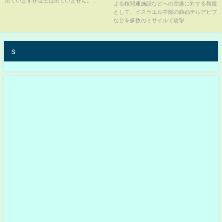
出ていますが道士は出ていません。...
よる核関連施設などへの空爆に対する報復
として、イスラエル中部の商都テルアビブ
などを多数のミサイルで攻撃...
s