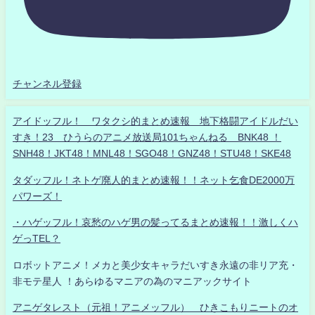
チャンネル登録
アイドッフル！ ワタクシ的まとめ速報 地下格闘アイドルだい
すき！23 ひうらのアニメ放送局101ちゃんねる BNK48 ！
SNH48！JKT48！MNL48！SGO48！GNZ48！STU48！SKE48
タダッフル！ネトゲ廃人的まとめ速報！！ネット乞食DE2000万
パワーズ！
・ハゲッフル！哀愁のハゲ男の髪ってるまとめ速報！！激しくハ
ゲっTEL？
ロボットアニメ！メカと美少女キャラだいすき永遠の非リア充・
非モテ星人 ！あらゆるマニアの為のマニアックサイト
アニゲタレスト（元祖！アニメッフル） ひきこもりニートのオ