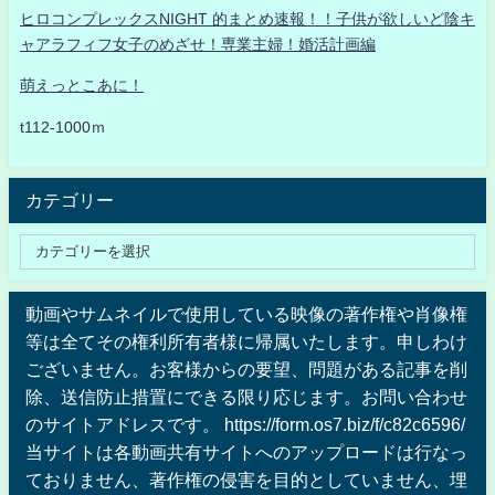
ヒロコンプレックスNIGHT 的まとめ速報！！子供が欲しいど陰キ
ャアラフィフ女子のめざせ！専業主婦！婚活計画編
萌えっとこあに！
t112-1000ｍ
カテゴリー
動画やサムネイルで使用している映像の著作権や肖像権
等は全てその権利所有者様に帰属いたします。申しわけ
ございません。お客様からの要望、問題がある記事を削
除、送信防止措置にできる限り応じます。お問い合わせ
のサイトアドレスです。 https://form.os7.biz/f/c82c6596/
当サイトは各動画共有サイトへのアップロードは行なっ
ておりません、著作権の侵害を目的としていません、埋