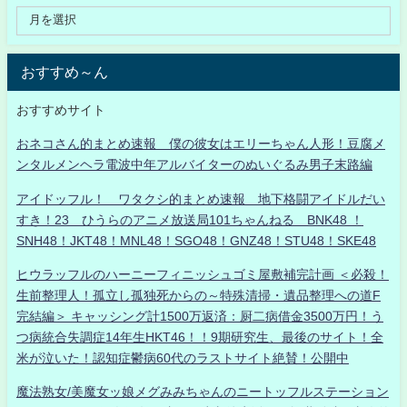
おすすめ～ん
おすすめサイト
おネコさん的まとめ速報 僕の彼女はエリーちゃん人形！豆腐メ
ンタルメンヘラ電波中年アルバイターのぬいぐるみ男子末路編
アイドッフル！ ワタクシ的まとめ速報 地下格闘アイドルだい
すき！23 ひうらのアニメ放送局101ちゃんねる BNK48 ！
SNH48！JKT48！MNL48！SGO48！GNZ48！STU48！SKE48
ヒウラッフルのハーニーフィニッシュゴミ屋敷補完計画 ＜必殺！
生前整理人！孤立し孤独死からの～特殊清掃・遺品整理への道F
完結編＞ キャッシング計1500万返済：厨二病借金3500万円！う
つ病統合失調症14年生HKT46！！9期研究生、最後のサイト！全
米が泣いた！認知症鬱病60代のラストサイト絶賛！公開中
魔法熟女/美魔女ッ娘メグみみちゃんのニートッフルステーション