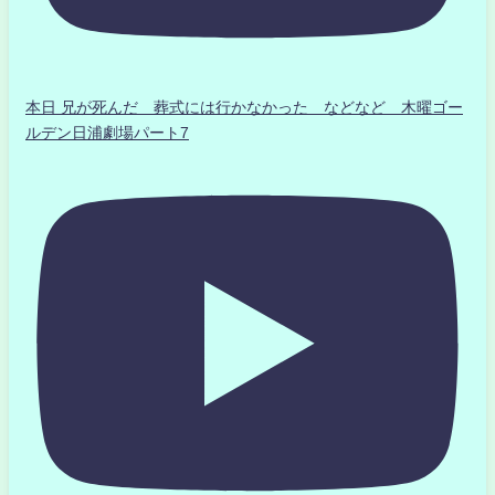
本日 兄が死んだ 葬式には行かなかった などなど 木曜ゴー
ルデン日浦劇場パート7