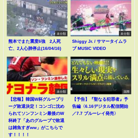
未分類
未分類
熊本でまた震度6強 2人死
Shiggy Jr. / サマータイムラ
亡、2人心肺停止(16/04/16)
ブ MUSIC VIDEO
未分類
国際
【悲報】韓国W杯グループリ
【予告】『聖なる犯罪者』予
ーグ敗退決定！コンゴに沈め
告編〈6.16デジタル配信開始
られてソンフンミン最後のW
／7.7 ブルーレイ発売〉
杯終了「あのグループで敗退
は雑魚すぎww」がこちらで
す！！！！