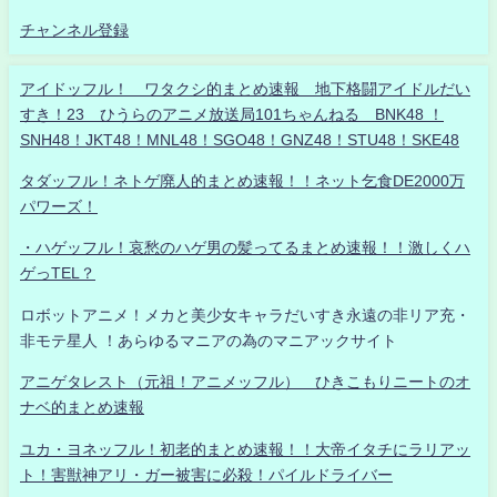
チャンネル登録
アイドッフル！ ワタクシ的まとめ速報 地下格闘アイドルだい
すき！23 ひうらのアニメ放送局101ちゃんねる BNK48 ！
SNH48！JKT48！MNL48！SGO48！GNZ48！STU48！SKE48
タダッフル！ネトゲ廃人的まとめ速報！！ネット乞食DE2000万
パワーズ！
・ハゲッフル！哀愁のハゲ男の髪ってるまとめ速報！！激しくハ
ゲっTEL？
ロボットアニメ！メカと美少女キャラだいすき永遠の非リア充・
非モテ星人 ！あらゆるマニアの為のマニアックサイト
アニゲタレスト（元祖！アニメッフル） ひきこもりニートのオ
ナベ的まとめ速報
ユカ・ヨネッフル！初老的まとめ速報！！大帝イタチにラリアッ
ト！害獣神アリ・ガー被害に必殺！パイルドライバー