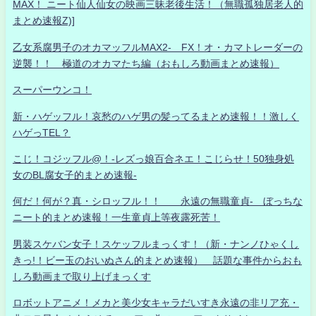
MAX！ ニート仙人仙女の映画三昧老後生活！（無職孤独居老人的
まとめ速報Z)]
乙女系腐男子のオカマッフルMAX2- FX！オ・カマトレーダーの
逆襲！！ 極道のオカマたち編（おもしろ動画まとめ速報）
スーパーウンコ！
新・ハゲッフル！哀愁のハゲ男の髪ってるまとめ速報！！激しく
ハゲっTEL？
こじ！コジッフル@！-レズっ娘百合ネエ！こじらせ！50独身処
女のBL腐女子的まとめ速報-
何だ！何が？真・シロッフル！！ 永遠の無職童貞- ぼっちな
ニート的まとめ速報！一生童貞上等夜露死苦！
男装スケバン女子！スケッフルまっくす！（新・ナンノひゃくし
きっ!！ビー玉のおいぬさん的まとめ速報） 話題な事件からおも
しろ動画まで取り上げまっくす
ロボットアニメ！メカと美少女キャラだいすき永遠の非リア充・