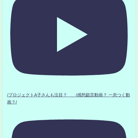
/プロジェクトA子さんも注目？ /感想戯言動画？.一息つく動
画？/