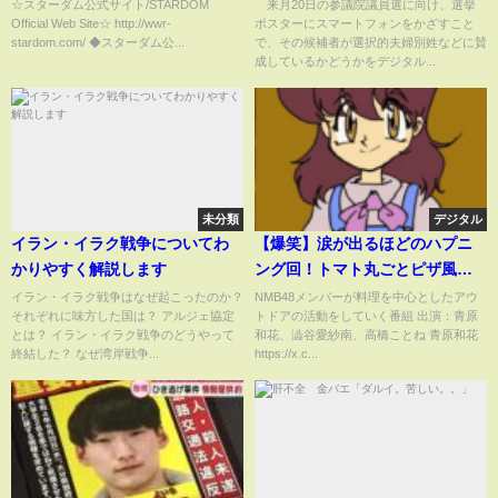
のは… #stardom #スターダム
別姓などの政策を判別(2025年6
☆スターダム公式サイト/STARDOM
来月20日の参議院議員選に向け、選挙
Official Web Site☆ http://wwr-
ポスターにスマートフォンをかざすこと
#prowrestling #プロレス #女子
月30日)
stardom.com/ ◆スターダム公...
で、その候補者が選択的夫婦別姓などに賛
プロレス
成しているかどうかをデジタル...
未分類
デジタル
イラン・イラク戦争についてわ
【爆笑】涙が出るほどのハプニ
かりやすく解説します
ング回！トマト丸ごとピザ風ホ
イル焼き＆焼きおにぎり｜
イラン・イラク戦争はなぜ起こったのか？
NMB48メンバーが料理を中心としたアウ
それぞれに味方した国は？ アルジェ協定
トドアの活動をしていく番組 出演：青原
NMB48女子キャンパーズ #14
とは？ イラン・イラク戦争のどうやって
和花、澁谷愛紗南、高橋ことね 青原和花
終結した？ なぜ湾岸戦争...
https://x.c...