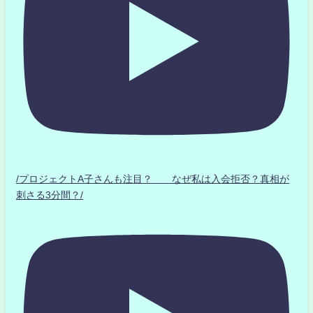
/プロジェクトA子さんも注目？ なぜ私は入会拒否？真相が
刺さる3分間？/