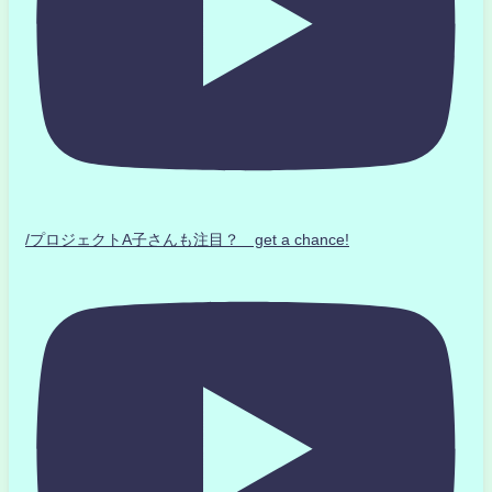
/プロジェクトA子さんも注目？ get a chance!