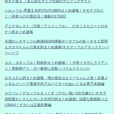
非モテ星人 ！あらゆるマニアの為のマニアックサイト
ハルッフル-専業主夫的YOUTUBERまとめ速報！キモデブおた
く！初老人の介護生活！激動の1750日
アニゲタレスト（元祖！アニメッフル） ひきこもりニートのオ
ナベ的まとめ速報
火浦のシネマッフル映画NEWS情報ポータブルの杜！オネエ管理
人オカマちゃんの鬼女的まとめ速報!オカマッフルアタックナンバ
ーハーフ
ユカ・ヨネッフル！初老的まとめ速報！！大帝イタチにラリアッ
ト！害獣神アリ・ガー被害に必殺！パイルドライバー
おネコさん的まとめ速報 僕の彼女はエリーちゃん人形！豆腐メ
ンタルメンヘラ電波中年アルバイターのぬいぐるみ男子末路編
スケバン！デカッフルまっくす（デカい強い2次元嫁だいすき子
供部屋おじさんヒロシ之古惑仔的まとめ速報）話題な動画取り上
げMAX！デカいは正義刑事編