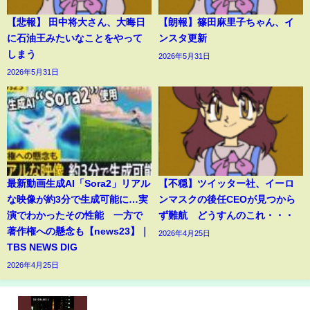
【悲報】 田中将大さん、大晦日
【朗報】篠田麻里子ちゃん、イ
に石油王みたいなことをやって
ンスタ更新
しまう
2026年5月31日
2026年5月31日
最新動画生成AI「Sora2」リアル
【不穏】ツイッター社、イーロ
な映像が約3分で生成可能に…実
ンマスクの後任CEOが見つから
演でわかったその性能 一方で
ず難航 どうすんのこれ・・・
著作権への懸念も【news23】｜
2026年4月25日
TBS NEWS DIG
2026年4月25日