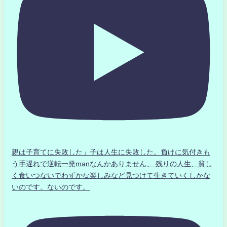
親は子育てに失敗した」子は人生に失敗した。負けに気付きも
う手遅れで逆転一発manなんかありません、 残りの人生、貧し
く食いつないでわずかな楽しみなど見つけて生きていくしかな
いのです。ないのです。