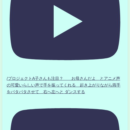
/プロジェクトA子さんも注目？ お母さんだよ とアニメ声
の可愛いらしい声で手を振ってくれる 起き上がりながら両手
をパタパタさせて 右へ左へと ダンスする