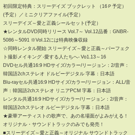
初回限定特典：スリーデイズ ブックレット （16Ｐ予定）
(予定）／ミニクリアファイル(予定）
スリーデイズ～愛と正義シールセット(予定）
★レンタルDVD同時リリース Vol.7～ Vol.12品番：GNBR-
5086～5091 ※Vol.12には特典映像収録
☆同時レンタル開始 スリーデイズ～愛と正義～パーフェク
ト撮影メイキング -愛する人たちへ- Vo1.13～16
DVDセル共通16:9 HDサイズ/カラー/リージョン：2/音声：
韓国語2chステレオ ドルビーデジタル 字幕：日本語
Blu-rayセル共通16:9 HDサイズ/カラー/リージョン：ALL/音
声：韓国語2chステレオ リニアPCM 字幕：日本語
レンタル共通16:9 HDサイズ/カラー/リージョン：2/音声：
韓国語2chステレオ ルビーデジタル 字幕：日本語
★豪華アーティストの歌声で、あの名場面がよみがえる！
オリジナル・サウンドトラックのみでも発売！
■スリーデイズ～愛と正義～オリジナル サウンドトラック