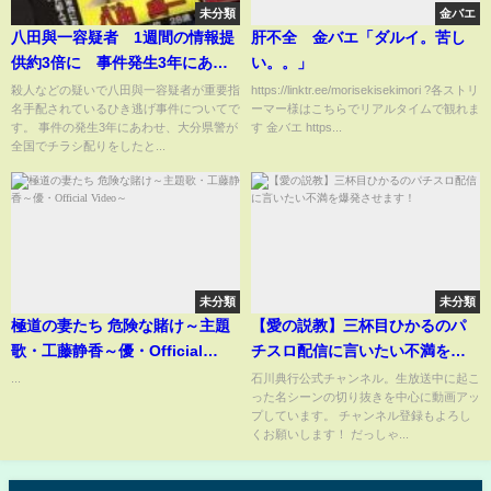
未分類
金バエ
八田與一容疑者 1週間の情報提
肝不全 金バエ「ダルイ。苦し
供約3倍に 事件発生3年にあわ
い。。」
せ県警が全国でチラシ配布 大
殺人などの疑いで八田與一容疑者が重要指
https://linktr.ee/morisekisekimori ?各ストリ
名手配されているひき逃げ事件についてで
ーマー様はこちらでリアルタイムで観れま
分
す。 事件の発生3年にあわせ、大分県警が
す 金バエ https...
全国でチラシ配りをしたと...
未分類
未分類
極道の妻たち 危険な賭け～主題
【愛の説教】三杯目ひかるのパ
歌・工藤静香～優・Official
チスロ配信に言いたい不満を爆
Video～
発させます！
...
石川典行公式チャンネル。生放送中に起こ
った名シーンの切り抜きを中心に動画アッ
プしています。 チャンネル登録もよろし
くお願いします！ だっしゃ...