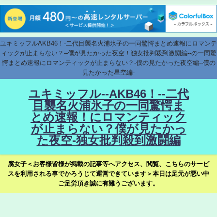
ユキミッフルAKB46！-二代目襲名火浦氷子の一同驚愕まとめ速報にロマンテ
ィックが止まらない？--僕が見たかった夜空！独女批判殺到激闘編--の一同驚
愕まとめ速報にロマンティックが止まらない？-僕の見たかった夜空編--僕の
見たかった星空編-
ユキミッフル--AKB46！--二代
目襲名火浦氷子の一同驚愕ま
とめ速報！にロマンティック
が止まらない？僕が見たかっ
た夜空-独女批判殺到激闘編
腐女子＜お客様皆様が掲載の記事等へアクセス、閲覧、こちらのサービ
スを利用される事でかろうじて運営できています＞本日は足元が悪い中
ご足労頂き誠に有難うございます。