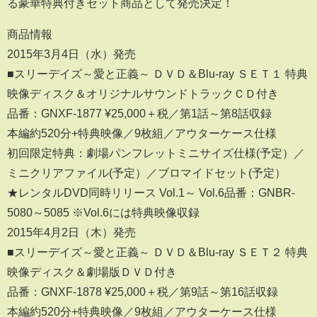
る豪華特典付きセット商品として発売決定！
商品情報
2015年3月4日（水）発売
■スリーデイズ～愛と正義～ ＤＶＤ＆Blu-ray ＳＥＴ１ 特典
映像ディスク＆オリジナルサウンドトラックＣＤ付き
品番：GNXF-1877 ¥25,000＋税／第1話～第8話収録
本編約520分+特典映像／9枚組／アウターケース仕様
初回限定特典：劇場パンフレットミニサイズ仕様(予定）／
ミニクリアファイル(予定）／ブロマイドセット(予定）
★レンタルDVD同時リリース Vol.1～ Vol.6品番：GNBR-
5080～5085 ※Vol.6には特典映像収録
2015年4月2日（木）発売
■スリーデイズ～愛と正義～ ＤＶＤ＆Blu-ray ＳＥＴ２ 特典
映像ディスク＆劇場版ＤＶＤ付き
品番：GNXF-1878 ¥25,000＋税／第9話～第16話収録
本編約520分+特典映像／9枚組／アウターケース仕様