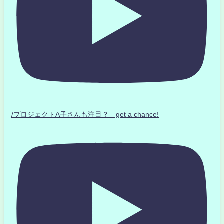
/プロジェクトA子さんも注目？ get a chance!