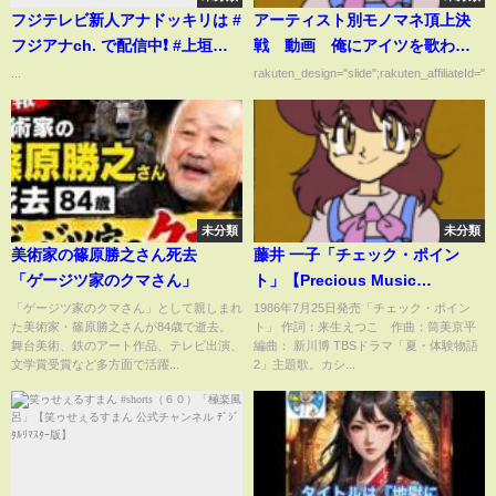
フジテレビ新人アナドッキリは #
アーティスト別モノマネ頂上決
フジアナch. で配信中❗️ #上垣皓
戦 動画 俺にアイツを歌わせ
太朗 #フジテレビアナウンサー
たら右に出るものはいない 1月
...
rakuten_design="slide";rakuten_affiliateId="0
5日
未分類
未分類
美術家の篠原勝之さん死去
藤井 一子「チェック・ポイン
「ゲージツ家のクマさん」
ト」【Precious Music
Video:Official】
「ゲージツ家のクマさん」として親しまれ
1986年7月25日発売「チェック・ポイン
た美術家・篠原勝之さんが84歳で逝去。
ト」 作詞：来生えつこ 作曲：筒美京平
舞台美術、鉄のアート作品、テレビ出演、
編曲： 新川博 TBSドラマ「夏・体験物語
文学賞受賞など多方面で活躍...
2」主題歌。カシ...