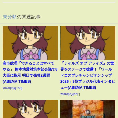
未分類
の関連記事
高市総理「できることはすべて
『テイルズ オブ アライズ』の世
やる」 熊本地震対策本部会議で8
界をステージで披露！「ワール
大臣に指示 明日で発災2週間
ドコスプレチャンピオンシップ
(ABEMA TIMES)
2026」3位ブラジル代表インタビ
ュー(ABEMA TIMES)
2026年8月10日
2026年8月10日