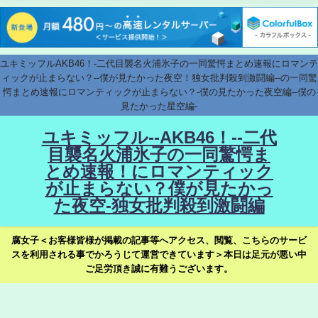
ユキミッフルAKB46！-二代目襲名火浦氷子の一同驚愕まとめ速報にロマンテ
ィックが止まらない？--僕が見たかった夜空！独女批判殺到激闘編--の一同驚
愕まとめ速報にロマンティックが止まらない？-僕の見たかった夜空編--僕の
見たかった星空編-
ユキミッフル--AKB46！--二代
目襲名火浦氷子の一同驚愕ま
とめ速報！にロマンティック
が止まらない？僕が見たかっ
た夜空-独女批判殺到激闘編
腐女子＜お客様皆様が掲載の記事等へアクセス、閲覧、こちらのサービ
スを利用される事でかろうじて運営できています＞本日は足元が悪い中
ご足労頂き誠に有難うございます。