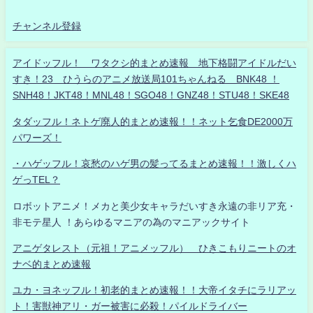
チャンネル登録
アイドッフル！ ワタクシ的まとめ速報 地下格闘アイドルだい
すき！23 ひうらのアニメ放送局101ちゃんねる BNK48 ！
SNH48！JKT48！MNL48！SGO48！GNZ48！STU48！SKE48
タダッフル！ネトゲ廃人的まとめ速報！！ネット乞食DE2000万
パワーズ！
・ハゲッフル！哀愁のハゲ男の髪ってるまとめ速報！！激しくハ
ゲっTEL？
ロボットアニメ！メカと美少女キャラだいすき永遠の非リア充・
非モテ星人 ！あらゆるマニアの為のマニアックサイト
アニゲタレスト（元祖！アニメッフル） ひきこもりニートのオ
ナベ的まとめ速報
ユカ・ヨネッフル！初老的まとめ速報！！大帝イタチにラリアッ
ト！害獣神アリ・ガー被害に必殺！パイルドライバー