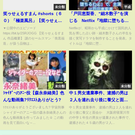
未分類
平成
笑ゥせぇるすまん #shorts（６
「戸田恵梨香、“細木数子”を演
０）「極楽風呂」【笑ゥせぇる
じる Netflix『地獄に堕ちるわ
すまん 公式チャンネル ﾃﾞｼﾞﾀﾙﾘﾏ
よ』2026年世界配信」 #戸田
▼公開中のエピソード
Netflixが、昭和から平成にかけて国民的人
https://bit.ly/2SRJOGG 【笑ゥせぇるすま
気を博した占い師・細木数子さんの半生を
ｽﾀｰ版】
恵梨香 #細木数子 #Netflix #地獄
ん 作品概要】 謎のセールスマン「喪黒福
描く実写ドラマを制作することを発表。タ
に堕ちるわよ #ドラマ化
造」が扱う品物は...
イトルは『地獄に堕...
未分類
未分類
ｼｬｲﾀﾞｰのｱﾆｰ役【森永奈緒美】色
中１男女遺棄事件、逮捕の男は
んな動画集?ﾘｸｴｽﾄありがとう?
２人を連れ去り後に養父と面会
か
ﾘｸｴｽﾄありがとうございました? 宇宙刑事
中１男女遺棄事件、逮捕の男は２人を連れ
シャイダーのアニー役の森永奈緒美さんの
去り後に養父と面会か 大阪府寝屋川市
色んな動画集を作ってみました☺️ この動
の中学１年生の男女が遺棄された事件で、
画を見て面白いな～...
逮捕された４５歳の男が２人...