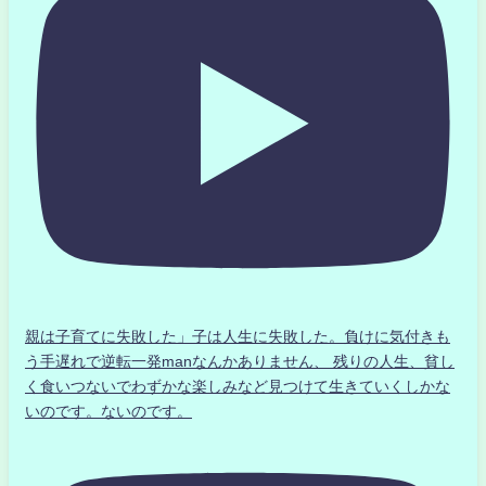
親は子育てに失敗した」子は人生に失敗した。負けに気付きも
う手遅れで逆転一発manなんかありません、 残りの人生、貧し
く食いつないでわずかな楽しみなど見つけて生きていくしかな
いのです。ないのです。