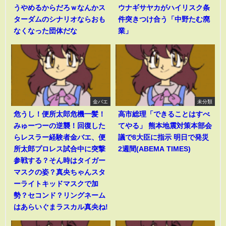
うやめるからだろｗなんかス
ウナギサヤカがハイリスク条
ターダムのシナリオならおも
件突きつけ合う「中野たむ廃
なくなった団体だな
業」
金バエ
未分類
危うし！便所太郎危機一髪！
高市総理「できることはすべ
みゅーつーの逆襲！回復した
てやる」 熊本地震対策本部会
らレスラー経験者金バエ、便
議で8大臣に指示 明日で発災
所太郎プロレス試合中に突撃
2週間(ABEMA TIMES)
参戦する？そん時はタイガー
マスクの姿？真央ちゃんスタ
ーライトキッドマスクで加
勢？セコンド？リングネーム
はあらいぐまラスカル真央ね!