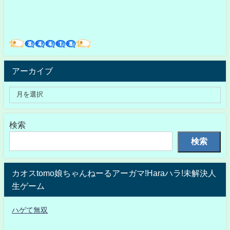
アーカイブ
検索
検索
カオスtomo娘ちゃんねーるアーガマ!Haraハラ!未解決人
生ゲーム
ハゲて無双