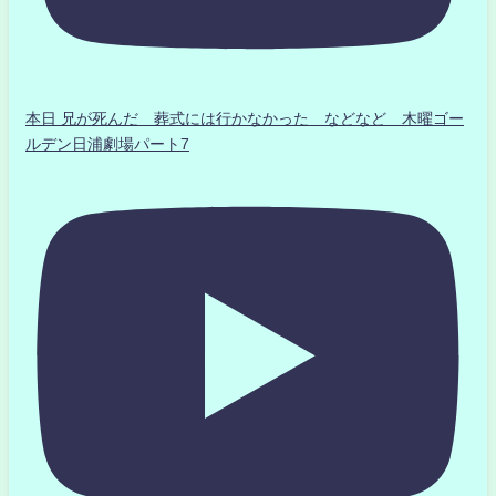
本日 兄が死んだ 葬式には行かなかった などなど 木曜ゴー
ルデン日浦劇場パート7