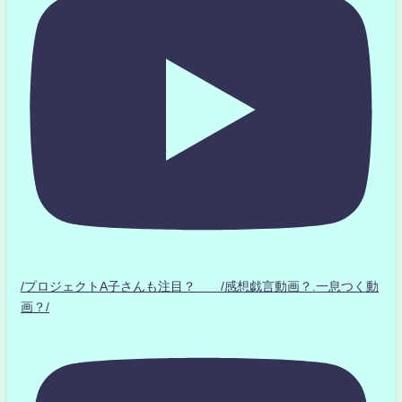
/プロジェクトA子さんも注目？ /感想戯言動画？.一息つく動
画？/