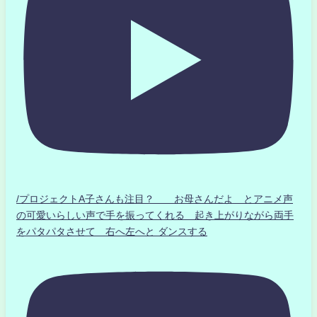
/プロジェクトA子さんも注目？ お母さんだよ とアニメ声
の可愛いらしい声で手を振ってくれる 起き上がりながら両手
をパタパタさせて 右へ左へと ダンスする