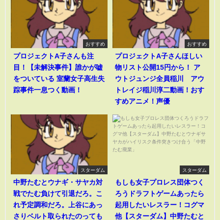
おすすめ
おすすめ
プロジェクトA子さんも注
プロジェクトA子さんほしい
目！【未解決事件】誰かが嘘
物リスト公開15円から！ ア
をついている 室蘭女子高生失
ウトジュンジ全員稲川 アウ
踪事件一息つく動画！
トレイジ稲川淳二動画！おす
すめアニメ！声優
スターダム
スターダム
中野たむとウナギ・サヤカ対
もしも女子プロレス団体つく
戦でたむ負けて引退だろ。こ
ろうドラフトゲームあったら
れ予定調和だろ。上谷にあっ
起用したいレスラー！コグマ
さりベルト取られたのっても
他【スターダム】中野たむと