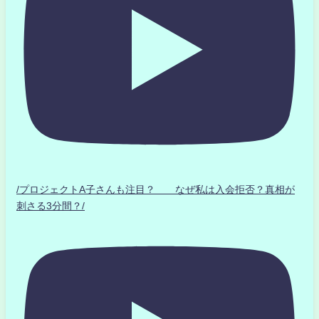
/プロジェクトA子さんも注目？ なぜ私は入会拒否？真相が
刺さる3分間？/