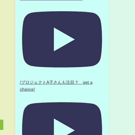
/プロジェクトA子さんも注目？ get a
chance!