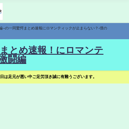
編--の一同驚愕まとめ速報にロマンティックが止まらない？-僕の
驚愕まとめ速報！にロマンテ
激闘編
日は足元が悪い中ご足労頂き誠に有難うございます。