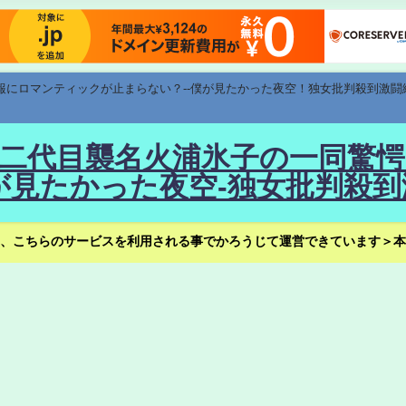
速報にロマンティックが止まらない？--僕が見たかった夜空！独女批判殺到激闘
！--二代目襲名火浦氷子の一同
見たかった夜空-独女批判殺到
、こちらのサービスを利用される事でかろうじて運営できています＞本