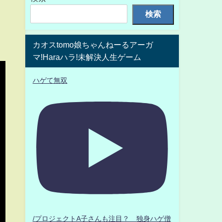
検索
カオスtomo娘ちゃんねーるアーガ
マ!Haraハラ!未解決人生ゲーム
ハゲて無双
/プロジェクトA子さんも注目？ 独身ハゲ僧