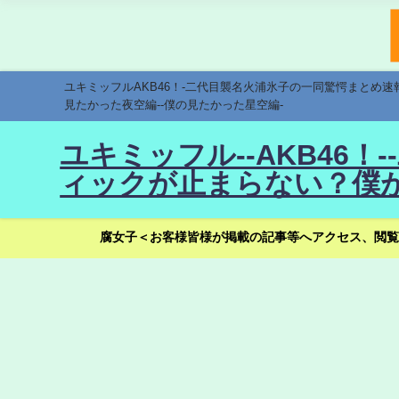
ユキミッフルAKB46！-二代目襲名火浦氷子の一同驚愕まとめ
見たかった夜空編--僕の見たかった星空編-
ユキミッフル--AKB46
ィックが止まらない？僕が
腐女子＜お客様皆様が掲載の記事等へアクセス、閲覧