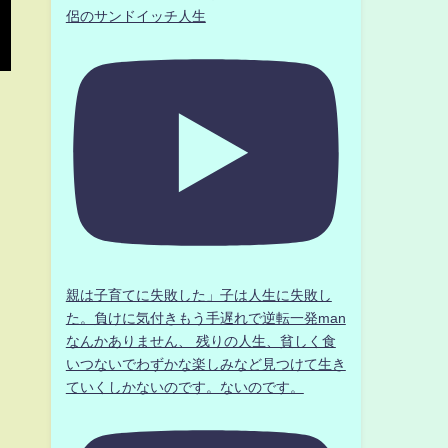
侶のサンドイッチ人生
親は子育てに失敗した」子は人生に失敗し
た。負けに気付きもう手遅れで逆転一発man
なんかありません、 残りの人生、貧しく食
いつないでわずかな楽しみなど見つけて生き
ていくしかないのです。ないのです。