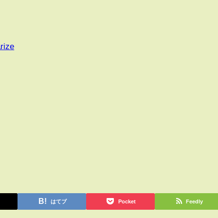
rize
はてブ
Pocket
Feedly