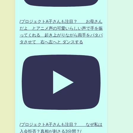
/プロジェクトA子さんも注目？ お母さん
だよ とアニメ声の可愛いらしい声で手を振
ってくれる 起き上がりながら両手をパタパ
タさせて 右へ左へと ダンスする
/プロジェクトA子さんも注目？ なぜ私は
入会拒否？真相が刺さる3分間？/