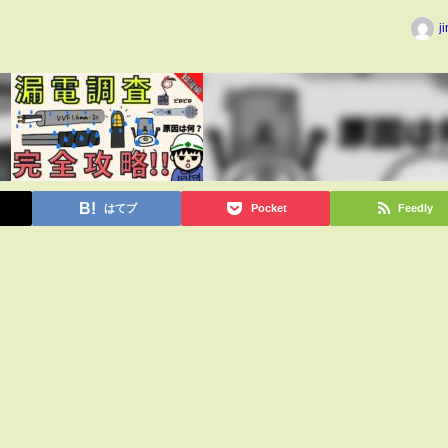
j
はてブ
Pocket
Feedly