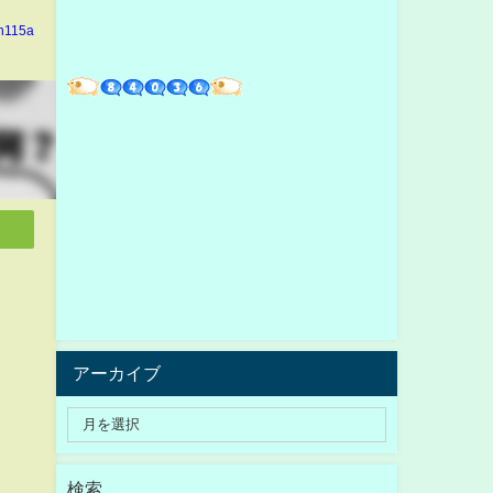
in115a
アーカイブ
検索