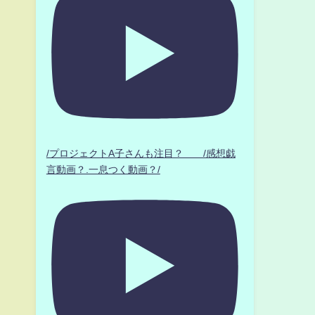
/プロジェクトA子さんも注目？ /感想戯
言動画？.一息つく動画？/