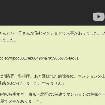
さんとパー子さんが住むマンションで火事がありました。1
じました。
y/society/9bcc3317eb6649b4a7a5985b7754ac31
は消防署、警視庁、あと運ばれた病院各位、マンションの
迷惑をおかけしました。すみません」
午後0時半すぎ、東京・北区の5階建てマンションの林家ペ
部屋で火事がありました。