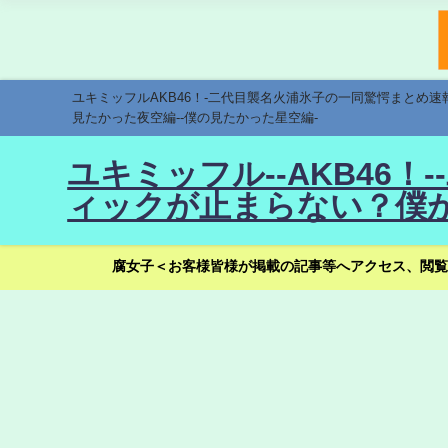
ユキミッフルAKB46！-二代目襲名火浦氷子の一同驚愕まとめ
見たかった夜空編--僕の見たかった星空編-
ユキミッフル--AKB46
ィックが止まらない？僕が
腐女子＜お客様皆様が掲載の記事等へアクセス、閲覧