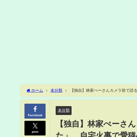
ホーム
未分類
【独自】林家ぺーさんカメラ前で語る
片手に
未分類
Facebook
【独自】林家ぺーさん
post
た」 自宅火事で愛猫