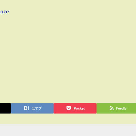
rize
はてブ
Pocket
Feedly