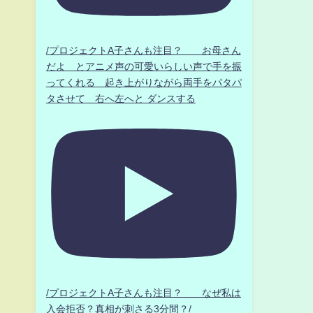
/プロジェクトA子さんも注目？ お母さん
だよ とアニメ声の可愛いらしい声で手を振
ってくれる 起き上がりながら両手をパタパ
タさせて 右へ左へと ダンスする
/プロジェクトA子さんも注目？ なぜ私は
入会拒否？真相が刺さる3分間？/