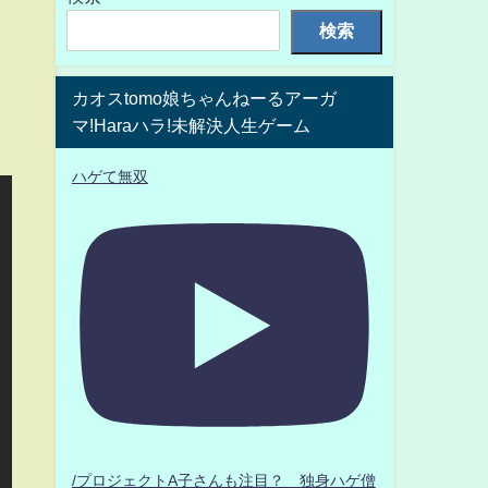
検索
カオスtomo娘ちゃんねーるアーガ
マ!Haraハラ!未解決人生ゲーム
ハゲて無双
/プロジェクトA子さんも注目？ 独身ハゲ僧