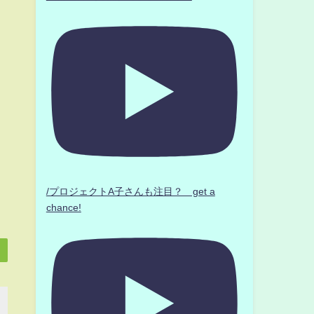
/プロジェクトA子さんも注目？ get a
chance!