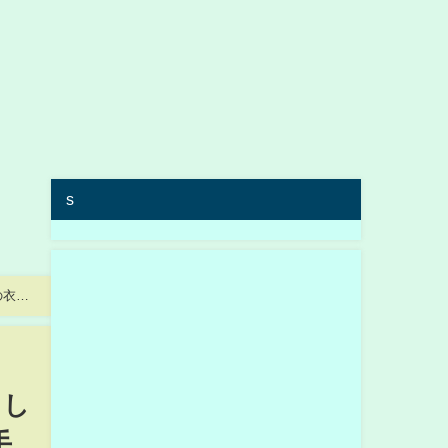
s
の衣装
まし
手