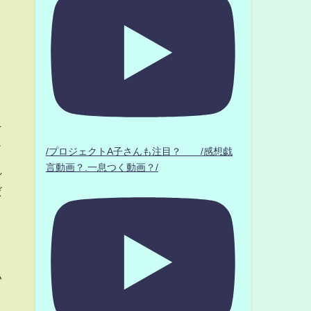
け
ド
/プロジェクトA子さんも注目？ /感想戯
言動画？.一息つく動画？/
れ
だ
い