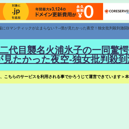
速報にロマンティックが止まらない？--僕が見たかった夜空！独女批判殺到激闘
！--二代目襲名火浦氷子の一同
見たかった夜空-独女批判殺到
、こちらのサービスを利用される事でかろうじて運営できています＞本