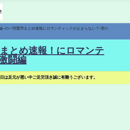
編--の一同驚愕まとめ速報にロマンティックが止まらない？-僕の
驚愕まとめ速報！にロマンテ
激闘編
日は足元が悪い中ご足労頂き誠に有難うございます。