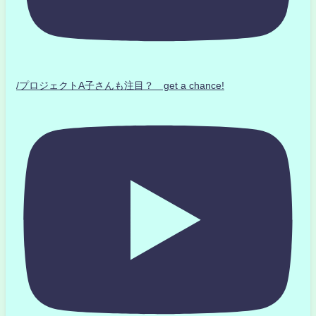
/プロジェクトA子さんも注目？ get a chance!