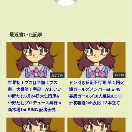
最近書いた記事
おすすめ
AKB48
世界初！ブスは半額！ブス
ドン引き反応不可避-第１回火
割、大爆笑！宇宙一かわいい
浦ガールズメンバー&hur48
中野たむ6月24日大仁田厚&
妄想ガールズ18人選抜&コロ
中野たむプロデュース興行in
ナ初報道2ch反応！3本立て
新木場1st RING 記者会見