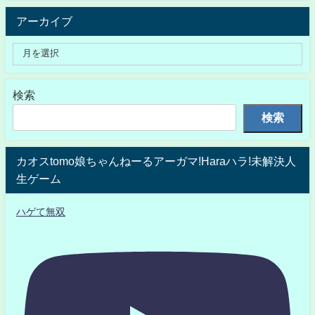
アーカイブ
検索
検索
カオスtomo娘ちゃんねーるアーガマ!Haraハラ!未解決人
生ゲーム
ハゲて無双