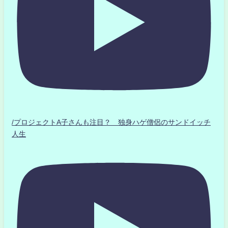
/プロジェクトA子さんも注目？ 独身ハゲ僧侶のサンドイッチ
人生