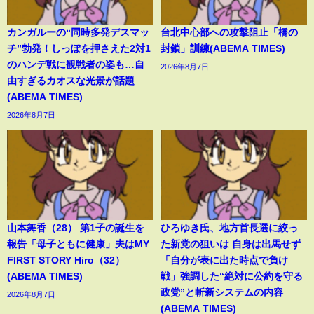
カンガルーの“同時多発デスマッ
台北中心部への攻撃阻止「橋の
チ”勃発！しっぽを押さえた2対1
封鎖」訓練(ABEMA TIMES)
のハンデ戦に観戦者の姿も…自
2026年8月7日
由すぎるカオスな光景が話題
(ABEMA TIMES)
2026年8月7日
山本舞香（28） 第1子の誕生を
ひろゆき氏、地方首長選に絞っ
報告「母子ともに健康」夫はMY
た新党の狙いは 自身は出馬せず
FIRST STORY Hiro（32）
「自分が表に出た時点で負け
(ABEMA TIMES)
戦」強調した“絶対に公約を守る
政党”と斬新システムの内容
2026年8月7日
(ABEMA TIMES)