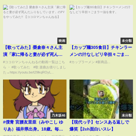
映画
未分類
【歌ってみた】榮倉奈々さん主
【カップ麺305食目】チキンラー
演「家に帰ると妻が必ず死んだ
メンの汁なしピリ辛担々ごまラ
ふりをしています」のPVをやっ
ー油を食す。
#ココロマンちゃんねるの動画一覧はこち
#カップラーメン #新商品...
ら ・ #歌ってみた #歌 楽曲お借りしまし
てみた!! 【ココロマンちゃんね
た→https://youtu.be/t29lkqROyL...
る】
乃木坂46
未分類
#僕青 宮腰友里亜（みやこし ゆ
【現代っ子】センスある返しで
りあ）福井県出身。18歳。毎
爆笑【2ch面白いスレ】
日、長距離を自転車で通学し