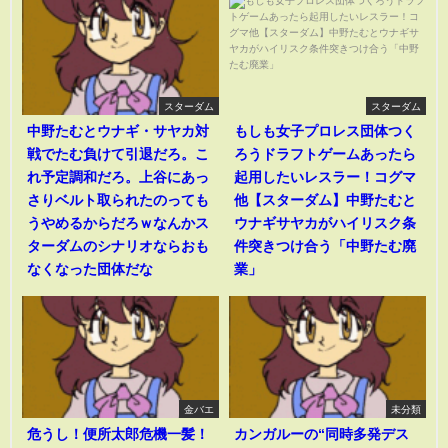
スターダム
スターダム
中野たむとウナギ・サヤカ対
もしも女子プロレス団体つく
戦でたむ負けて引退だろ。こ
ろうドラフトゲームあったら
れ予定調和だろ。上谷にあっ
起用したいレスラー！コグマ
さりベルト取られたのっても
他【スターダム】中野たむと
うやめるからだろｗなんかス
ウナギサヤカがハイリスク条
ターダムのシナリオならおも
件突きつけ合う「中野たむ廃
なくなった団体だな
業」
金バエ
未分類
危うし！便所太郎危機一髪！
カンガルーの“同時多発デス