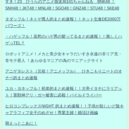
すき！23 ひうらのアニメ放送局101ちゃんねる BNK48 ！
SNH48！JKT48！MNL48！SGO48！GNZ48！STU48！SKE48
タダッフル！ネトゲ廃人的まとめ速報！！ネット乞食DE2000万
パワーズ！
・ハゲッフル！哀愁のハゲ男の髪ってるまとめ速報！！激しくハ
ゲっTEL？
ロボットアニメ！メカと美少女キャラだいすき永遠の非リア充・
非モテ星人 ！あらゆるマニアの為のマニアックサイト
アニゲタレスト（元祖！アニメッフル） ひきこもりニートのオ
ナベ的まとめ速報
ユカ・ヨネッフル！初老的まとめ速報！！大帝イタチにラリアッ
ト！害獣神アリ・ガー被害に必殺！パイルドライバー
ヒロコンプレックスNIGHT 的まとめ速報！！子供が欲しいど陰キ
ャアラフィフ女子のめざせ！専業主婦！婚活計画編
萌えっとこあに！