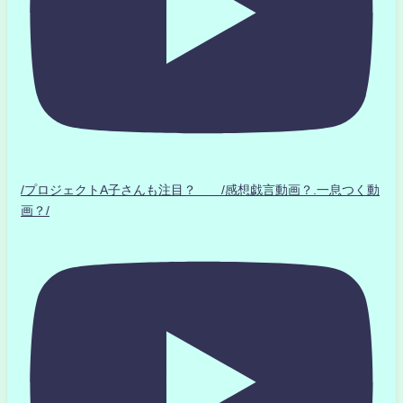
/プロジェクトA子さんも注目？ /感想戯言動画？.一息つく動
画？/