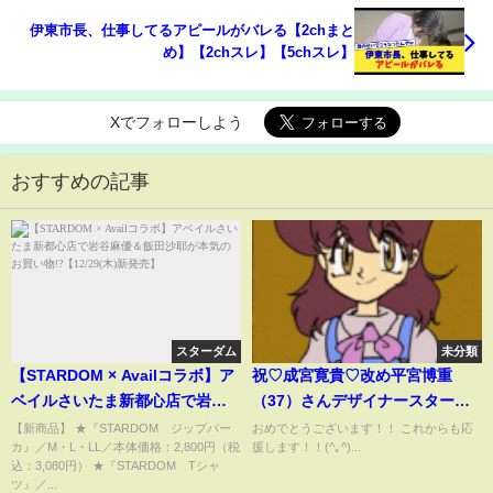
伊東市長、仕事してるアピールがバレる【2chまと
め】【2chスレ】【5chスレ】
Xでフォローしよう
おすすめの記事
スターダム
未分類
【STARDOM × Availコラボ】ア
祝♡成宮寛貴♡改め平宮博重
ベイルさいたま新都心店で岩谷
（37）さんデザイナースター
麻優＆飯田沙耶が本気のお買い
ト！！
【新商品】 ★『STARDOM ジップパー
おめでとうございます！！ これからも応
カ』／M・L・LL／本体価格：2,800円（税
援します！！(^｡^)...
物!?【12/29(木)新発売】
込：3,080円） ★『STARDOM Tシャ
ツ』／...