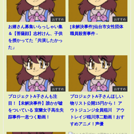
おすすめ
おすすめ
お婿さん募集いらっしゃい集
[未解決事件]仙台市女性団体
＆【菩薩顔】志村けん、子供
職員殺害事件 -
を授かってた「共演したかっ
た」
おすすめ
おすすめ
プロジェクトA子さんも注
プロジェクトA子さんほしい
目！【未解決事件】誰かが嘘
物リスト公開15円から！ ア
をついている 室蘭女子高生失
ウトジュンジ全員稲川 アウ
踪事件一息つく動画！
トレイジ稲川淳二動画！おす
すめアニメ！声優