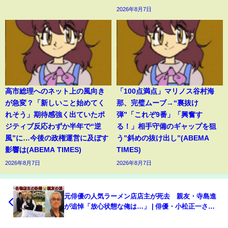
2026年8月7日
高市総理へのネット上の風向き
「100点満点」マリノス谷村海
が急変？「新しいこと始めてく
那、完璧ムーブ→“裏抜け
れそう」期待感強く出ていたポ
弾”「これぞ9番」「興奮す
ジティブ反応わずか半年で“逆
る！」相手守備のギャップを狙
風”に…今後の政権運営に及ぼす
う”斜めの抜け出し”(ABEMA
影響は(ABEMA TIMES)
TIMES)
2026年8月7日
2026年8月7日
元俳優の人気ラーメン店店主が死去 親友・寺島進
が追悼「放心状態な俺は…」 | 俳優・小松正一さん
の死去理由