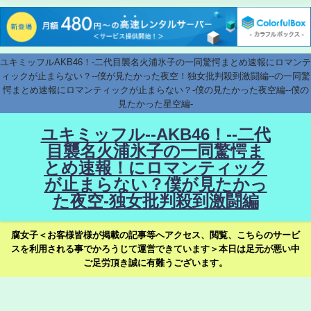
ユキミッフルAKB46！-二代目襲名火浦氷子の一同驚愕まとめ速報にロマンテ
ィックが止まらない？--僕が見たかった夜空！独女批判殺到激闘編--の一同驚
愕まとめ速報にロマンティックが止まらない？-僕の見たかった夜空編--僕の
見たかった星空編-
ユキミッフル--AKB46！--二代
目襲名火浦氷子の一同驚愕ま
とめ速報！にロマンティック
が止まらない？僕が見たかっ
た夜空-独女批判殺到激闘編
腐女子＜お客様皆様が掲載の記事等へアクセス、閲覧、こちらのサービ
スを利用される事でかろうじて運営できています＞本日は足元が悪い中
ご足労頂き誠に有難うございます。