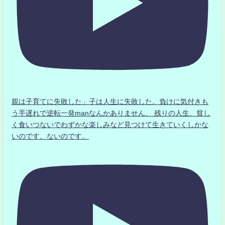
親は子育てに失敗した」子は人生に失敗した。負けに気付きも
う手遅れで逆転一発manなんかありません、 残りの人生、貧し
く食いつないでわずかな楽しみなど見つけて生きていくしかな
いのです。ないのです。