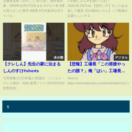
宮腰友里亜（みやこし ゆりあ） 福井県出
1:名無しさん＠お腹いっぱい
身・2004年10月27日生まれ #ブルベ冬 #僕
2026.06.23(Tue) 【現代っ子】センスある
て、自分を追い込んでいた日々
が見たかった青空 #僕青 #乃木坂46公式ラ
返しで爆笑【2ch面白いスレ】って動画が
が青春? #僕が見たかった青空 #
イバル...
話題らしいぞ 2:...
乃木坂46公式ライバル
未分類
デジタル
【クレしん】先生の家に泊まる
【悲報】工場長「この溶接やっ
しんのすけ#shorts
たの誰？」俺「はい」工場長
「こい」 → 結果・・・・・
引用画像:(C)臼井儀人/双葉社・シンエイ・
Source:
テレビ朝日・ADK 使用ソフト:VOICEVOX/
https://newmatosoku.com/feed/main/rss2.xml.
玄野武宏...
s