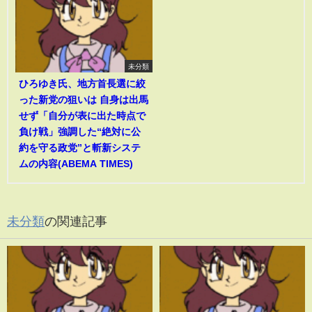
未分類
ひろゆき氏、地方首長選に絞
った新党の狙いは 自身は出馬
せず「自分が表に出た時点で
負け戦」強調した“絶対に公
約を守る政党”と斬新システ
ムの内容(ABEMA TIMES)
未分類
の関連記事