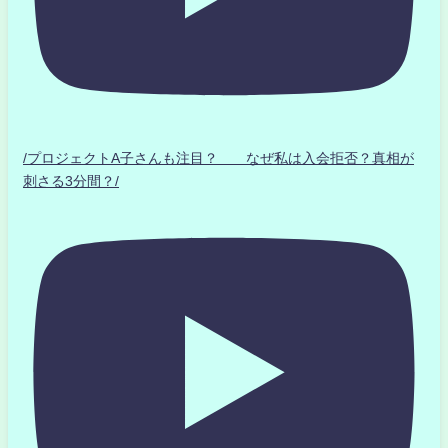
/プロジェクトA子さんも注目？ なぜ私は入会拒否？真相が
刺さる3分間？/