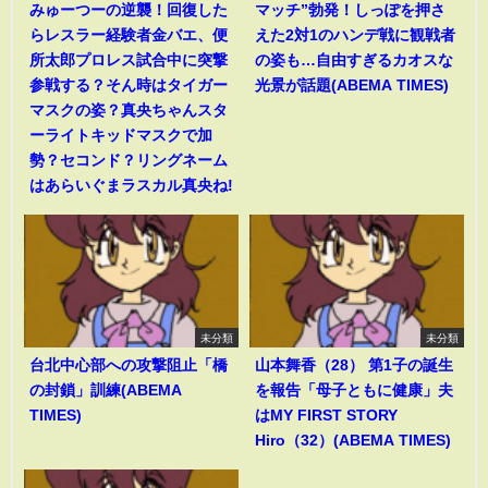
みゅーつーの逆襲！回復した
マッチ”勃発！しっぽを押さ
らレスラー経験者金バエ、便
えた2対1のハンデ戦に観戦者
所太郎プロレス試合中に突撃
の姿も…自由すぎるカオスな
参戦する？そん時はタイガー
光景が話題(ABEMA TIMES)
マスクの姿？真央ちゃんスタ
ーライトキッドマスクで加
勢？セコンド？リングネーム
はあらいぐまラスカル真央ね!
未分類
未分類
台北中心部への攻撃阻止「橋
山本舞香（28） 第1子の誕生
の封鎖」訓練(ABEMA
を報告「母子ともに健康」夫
TIMES)
はMY FIRST STORY
Hiro（32）(ABEMA TIMES)