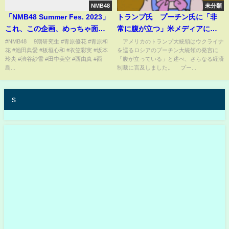
NMB48
未分類
「NMB48 Summer Fes. 2023」
トランプ氏 プーチン氏に「非
これ、この企画、めっちゃ面白
常に腹が立つ」米メディアに語
くなりそうやし9期生が思いっき
る 今週再び協議の予定(2025年
#NMB48 9期研究生 #青原優花 #青原和
アメリカのトランプ大統領はウクライナ
花 #池田典愛 #板垣心和 #衣笠彩実 #坂本
を巡るロシアのプーチン大統領の発言に
り成長しそうで良いと思
3月31日)
玲央 #渋谷紗雪 #田中美空 #西由真 #西
「腹が立っている」と述べ、さらなる経済
う！ Generation
島...
制裁に言及しました。 プー...
change NMB48 9期研究生
s