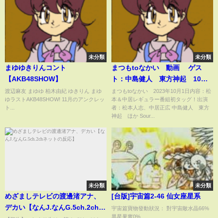
未分類
未分類
まゆゆきりんコント
まつもtoなかい 動画 ゲス
【AKB48SHOW】
ト：中島健人 東方神起 10月1
日
渡辺麻友 まゆゆ 柏木由紀 ゆきりん まゆ
まつもtoなかい 2023年10月1日内容：松
ゆラストAKB48SHOW! 11月のアンクレッ
本＆中居レギュラー番組初タッグ！出演
ト...
者：松本人志、中居正広 中島健人 東方
神起 ほか Sour...
未分類
未分類
めざましテレビの渡邊渚アナ、
[台版]宇宙篇2-46 仙女座星系
デカい【なんJ.なんG.5ch.2chネ
宇宙篇寶物發動狀況： 對宇宙敵水晶66%
異星果實0%...