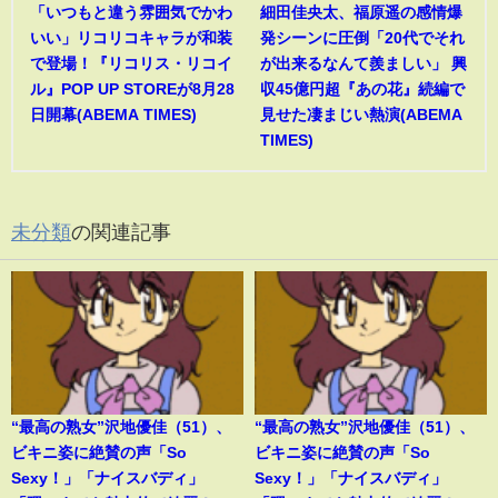
「いつもと違う雰囲気でかわ
細田佳央太、福原遥の感情爆
いい」リコリコキャラが和装
発シーンに圧倒「20代でそれ
で登場！『リコリス・リコイ
が出来るなんて羨ましい」 興
ル』POP UP STOREが8月28
収45億円超『あの花』続編で
日開幕(ABEMA TIMES)
見せた凄まじい熱演(ABEMA
TIMES)
未分類
の関連記事
“最高の熟女”沢地優佳（51）、
“最高の熟女”沢地優佳（51）、
ビキニ姿に絶賛の声「So
ビキニ姿に絶賛の声「So
Sexy！」「ナイスバディ」
Sexy！」「ナイスバディ」