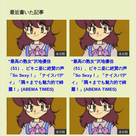
最近書いた記事
未分類
未分類
“最高の熟女”沢地優佳
“最高の熟女”沢地優佳
（51）、ビキニ姿に絶賛の声
（51）、ビキニ姿に絶賛の声
「So Sexy！」「ナイスバデ
「So Sexy！」「ナイスバデ
ィ」「隅々までも魅力的で綺
ィ」「隅々までも魅力的で綺
麗！」(ABEMA TIMES)
麗！」(ABEMA TIMES)
未分類
未分類