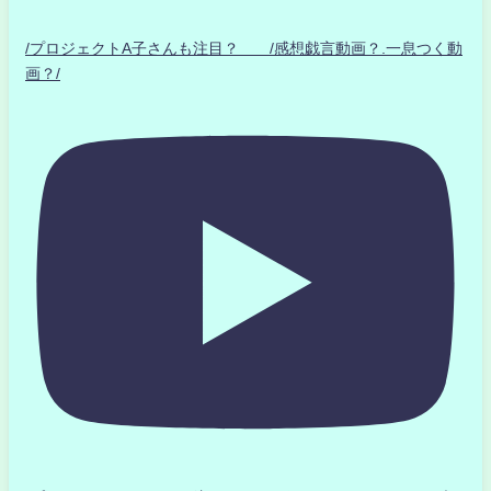
/プロジェクトA子さんも注目？ /感想戯言動画？.一息つく動
画？/