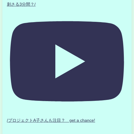
刺さる3分間？/
/プロジェクトA子さんも注目？ get a chance!