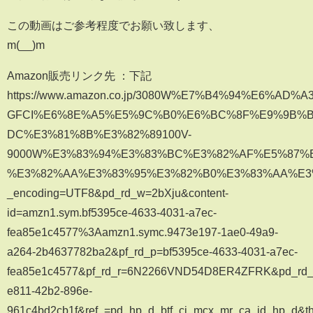
この動画はご参考程度でお願い致します、
m(__)m
Amazon販売リンク先 ：下記
https://www.amazon.co.jp/3080W%E7%B4%94%E6
GFCI%E6%8E%A5%E5%9C%B0%E6%BC%8F%E9%9B%B
DC%E3%81%8B%E3%82%89100V-
9000W%E3%83%94%E3%83%BC%E3%82%AF%E5%87%
%E3%82%AA%E3%83%95%E3%82%B0%E3%83%AA%E3
_encoding=UTF8&pd_rd_w=2bXju&content-
id=amzn1.sym.bf5395ce-4633-4031-a7ec-
fea85e1c4577%3Aamzn1.symc.9473e197-1ae0-49a9-
a264-2b4637782ba2&pf_rd_p=bf5395ce-4633-4031-a7ec-
fea85e1c4577&pf_rd_r=6N2266VND54D8ER4ZFRK&pd_rd_
e811-42b2-896e-
961c4bd2cb1f&ref_=pd_hp_d_btf_ci_mcx_mr_ca_id_hp_d&t