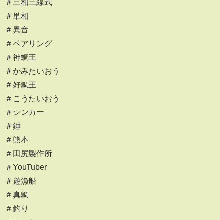
＃三相三線式
＃単相
＃異音
＃ベアリング
＃神鯛王
＃かみたいおう
＃好鯛王
＃こうたいおう
＃シンカー
＃錘
＃熊本
＃田尻製作所
＃YouTuber
＃遊漁船
＃真鯛
＃釣り