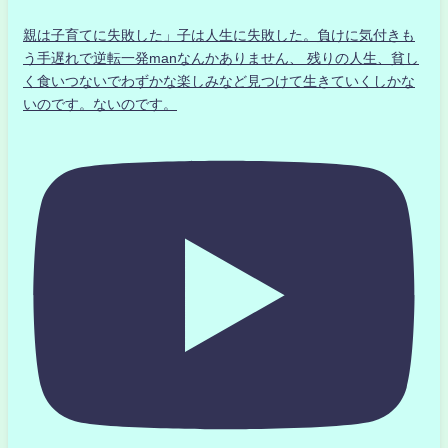
親は子育てに失敗した」子は人生に失敗した。負けに気付きも
う手遅れで逆転一発manなんかありません、 残りの人生、貧し
く食いつないでわずかな楽しみなど見つけて生きていくしかな
いのです。ないのです。