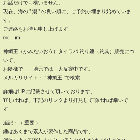
お話だけでも構いません、
現在、海の ” 潮 ” の良い順に、ご予約が埋まり始めていま
す。
ご連絡をお待ち申し上げます、
m(__)m
神鯛王（かみたいおう）タイラバ 釣り錘（釣具）販売につ
いて、
お陰様で、、地元では、大反響中です。
メルカリサイト： ” 神鯛王 ”で検索
詳細はHPに記載させて頂いております、
宜しければ、下記のリンクより拝見して頂ければ幸いで
す、
追記：（ 重要 ）
錘はあくまで素人が製作した商品です、