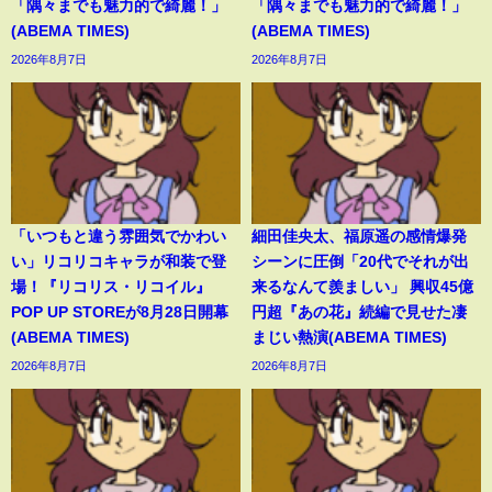
「隅々までも魅力的で綺麗！」
「隅々までも魅力的で綺麗！」
(ABEMA TIMES)
(ABEMA TIMES)
2026年8月7日
2026年8月7日
「いつもと違う雰囲気でかわい
細田佳央太、福原遥の感情爆発
い」リコリコキャラが和装で登
シーンに圧倒「20代でそれが出
場！『リコリス・リコイル』
来るなんて羨ましい」 興収45億
POP UP STOREが8月28日開幕
円超『あの花』続編で見せた凄
(ABEMA TIMES)
まじい熱演(ABEMA TIMES)
2026年8月7日
2026年8月7日