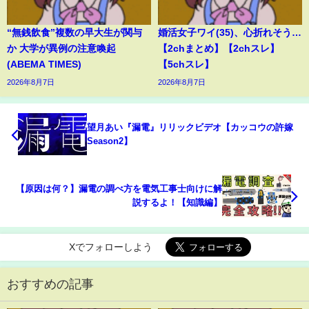
“無銭飲食”複数の早大生が関与
婚活女子ワイ(35)、心折れそう…
か 大学が異例の注意喚起
【2chまとめ】【2chスレ】
(ABEMA TIMES)
【5chスレ】
2026年8月7日
2026年8月7日
望月あい『漏電』リリックビデオ【カッコウの許嫁
Season2】
【原因は何？】漏電の調べ方を電気工事士向けに解
説するよ！【知識編】
Xでフォローしよう
おすすめの記事