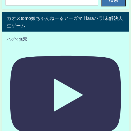
検索
カオスtomo娘ちゃんねーるアーガマ!Haraハラ!未解決人
生ゲーム
ハゲて無双