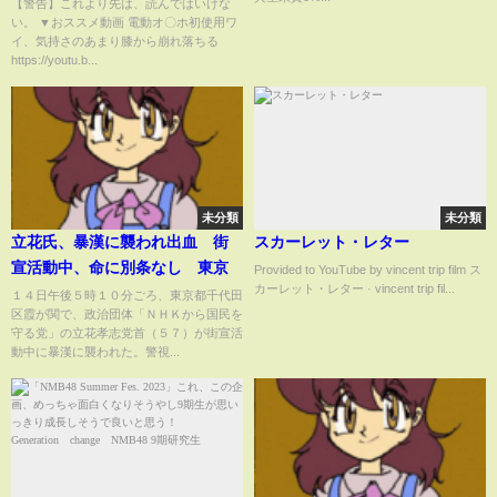
ットの反応】
【警告】これより先は、読んではいけな
い。 ▼おススメ動画 電動オ〇ホ初使用ワ
イ、気持さのあまり膝から崩れ落ちる
https://youtu.b...
未分類
未分類
立花氏、暴漢に襲われ出血 街
スカーレット・レター
宣活動中、命に別条なし 東京
Provided to YouTube by vincent trip film ス
カーレット・レター · vincent trip fil...
１４日午後５時１０分ごろ、東京都千代田
区霞が関で、政治団体「ＮＨＫから国民を
守る党」の立花孝志党首（５７）が街宣活
動中に暴漢に襲われた。警視...