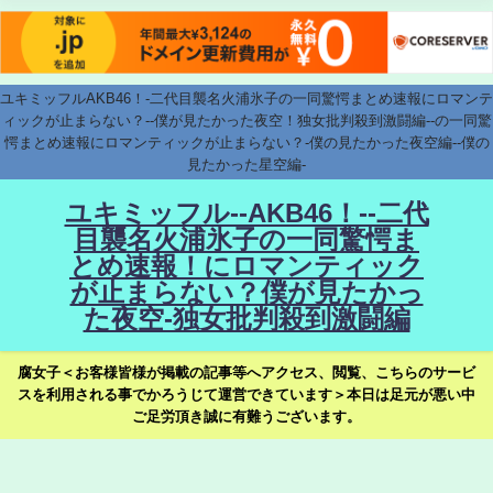
ユキミッフルAKB46！-二代目襲名火浦氷子の一同驚愕まとめ速報にロマンテ
ィックが止まらない？--僕が見たかった夜空！独女批判殺到激闘編--の一同驚
愕まとめ速報にロマンティックが止まらない？-僕の見たかった夜空編--僕の
見たかった星空編-
ユキミッフル--AKB46！--二代
目襲名火浦氷子の一同驚愕ま
とめ速報！にロマンティック
が止まらない？僕が見たかっ
た夜空-独女批判殺到激闘編
腐女子＜お客様皆様が掲載の記事等へアクセス、閲覧、こちらのサービ
スを利用される事でかろうじて運営できています＞本日は足元が悪い中
ご足労頂き誠に有難うございます。