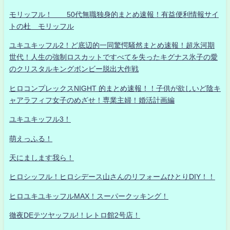
モリッフル！ 50代無職独身的まとめ速報！有益便利情報サイ
トの杜 モリッフル
ユキユキッフル2！ど底辺的一同驚愕騒然まとめ速報！超氷河期
世代！人生の強制ロスカットですべてを失ったキグナス氷子の愛
のクリスタルキングボンビー脱出大作戦
ヒロコンプレックスNIGHT 的まとめ速報！！子供が欲しいど陰キ
ャアラフィフ女子のめざせ！専業主婦！婚活計画編
ユキユキッフル3！
萌えっふる！
天にまします我ら！
ヒロシッフル！ヒロシデース山さんのリフォームひとりDIY！！
ヒロユキユキッフルMAX！スーパークッキング！
徹夜DEテツヤッフル!！レトロ館2号店！