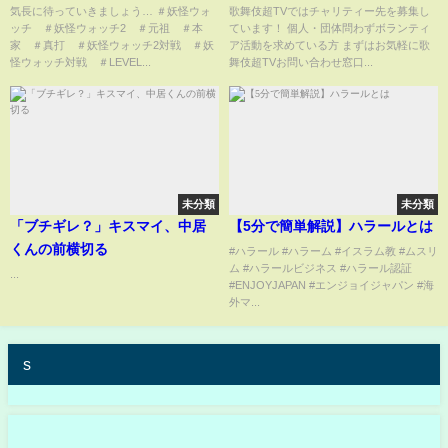
えんトンネル画像から読み取れ
で悪夢再来！？
気長に待っていきましょう… ＃妖怪ウォ
歌舞伎超TVではチャリティー先を募集し
ッチ ＃妖怪ウォッチ2 ＃元祖 ＃本
ています！ 個人・団体問わずボランティ
る妖怪ウォッチ2リメイクが発売
家 ＃真打 ＃妖怪ウォッチ2対戦 ＃妖
ア活動を求めている方 まずはお気軽に歌
される理由を解説！！【LEVEL5
怪ウォッチ対戦 ＃LEVEL...
舞伎超TVお問い合わせ窓口...
解説】＃妖怪ウォッチ ＃妖怪ウ
ォッチ2 ＃真打＃雑学
未分類
未分類
「ブチギレ？」キスマイ、中居
【5分で簡単解説】ハラールとは
くんの前横切る
#ハラール #ハラーム #イスラム教 #ムスリ
ム #ハラールビジネス #ハラール認証
...
#ENJOYJAPAN #エンジョイジャパン #海
外マ...
s