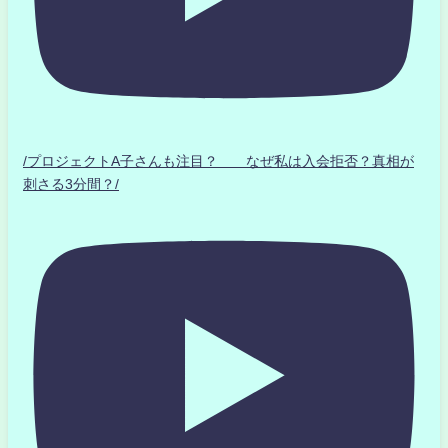
/プロジェクトA子さんも注目？ なぜ私は入会拒否？真相が
刺さる3分間？/