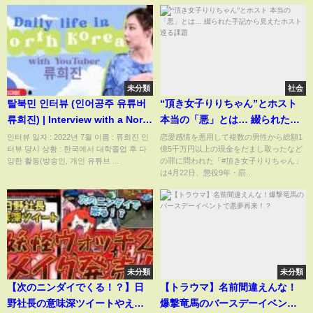
未分類
社会
탈북민 인터뷰 (인어공주 유튜버
“頂き女子りりちゃん”とホスト
류희진) | Interview with a North
本当の「悪」とは… 綴られた手
Korean defector (Ryu Hee-jin)
記から見えたホスト巡る課題
인터뷰 일자 : 2022년 7월 이름 : 류희진 인
恋愛感情を悪用して複数の男性から総額1
터뷰 당시 상황 : 한국에서 대학졸업 후 다
億5千万円以上の現金をだまし取ったなど
양한 활동(방송인, 개인 유튜브 ...
の罪に問われた「#頂き女子りりちゃん」
は4月22日、懲役9年・罰...
未分類
未分類
【次のニンダイでくる！？】日
【トラウマ】名前間違えんな！
野社長の意味深ツイートやえん
爆撃竜馬のバースデーイベント