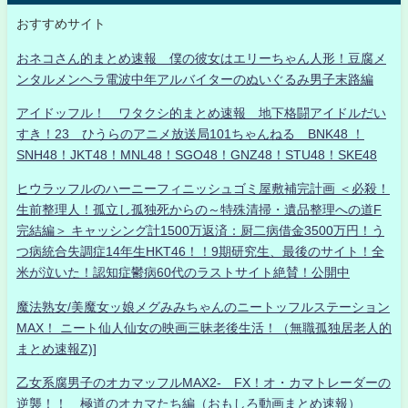
おすすめサイト
おネコさん的まとめ速報 僕の彼女はエリーちゃん人形！豆腐メ
ンタルメンヘラ電波中年アルバイターのぬいぐるみ男子末路編
アイドッフル！ ワタクシ的まとめ速報 地下格闘アイドルだい
すき！23 ひうらのアニメ放送局101ちゃんねる BNK48 ！
SNH48！JKT48！MNL48！SGO48！GNZ48！STU48！SKE48
ヒウラッフルのハーニーフィニッシュゴミ屋敷補完計画 ＜必殺！
生前整理人！孤立し孤独死からの～特殊清掃・遺品整理への道F
完結編＞ キャッシング計1500万返済：厨二病借金3500万円！う
つ病統合失調症14年生HKT46！！9期研究生、最後のサイト！全
米が泣いた！認知症鬱病60代のラストサイト絶賛！公開中
魔法熟女/美魔女ッ娘メグみみちゃんのニートッフルステーション
MAX！ ニート仙人仙女の映画三昧老後生活！（無職孤独居老人的
まとめ速報Z)]
乙女系腐男子のオカマッフルMAX2- FX！オ・カマトレーダーの
逆襲！！ 極道のオカマたち編（おもしろ動画まとめ速報）