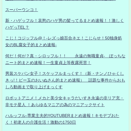
スーパーウンコ！
新・ハゲッフル！哀愁のハゲ男の髪ってるまとめ速報！！激しく
ハゲっTEL？
こじ！コジッフル@！-レズっ娘百合ネエ！こじらせ！50独身処
女のBL腐女子的まとめ速報-
何だ！何が？真・シロッフル！！ 永遠の無職童貞- ぼっちな
ニート的まとめ速報！一生童貞上等夜露死苦！
男装スケバン女子！スケッフルまっくす！（新・ナンノひゃくし
きっ!！ビー玉のおいぬさん的まとめ速報） 話題な事件からおも
しろ動画まで取り上げまっくす
ロボットアニメ！メカと美少女キャラだいすき永遠の非リア充・
非モテ星人 ！あらゆるマニアの為のマニアックサイト
ハルッフル-専業主夫的YOUTUBERまとめ速報！キモデブおた
く！初老人の介護生活！激動の1750日