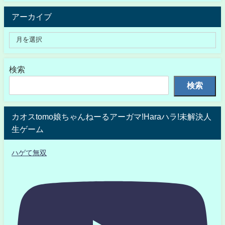
アーカイブ
検索
検索
カオスtomo娘ちゃんねーるアーガマ!Haraハラ!未解決人
生ゲーム
ハゲて無双