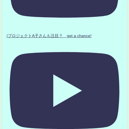
/プロジェクトA子さんも注目？ get a chance!