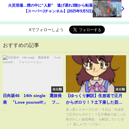
火災現場…煙の中に“人影” 逃げ遅れ3階から転落
【スーパーJチャンネル】(2025年9月5日)
Xでフォローしよう
おすすめの記事
未分類
未分類
日向坂46 14th single 選抜発
【ゆっくり解説】生放送で正月
表 「Love yourself!」 フォ
からポロリ！？土下座した芸能
ーメーション
人も...正月番組で起こった恥ずか
...
真っ黒シスターズだぜ！ 今日は「生放送
で正月からポロリ！？正月番組で起こった
しい放送事故
恥ずかしい放送事故」 を解説していくぜ
っ！ 楽しんでいってね！ ...