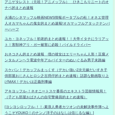
アニゲタレスト（元祖！アニメッフル） ひきこもりニートのオ
ナベ的まとめ速報
火浦のシネマッフル映画NEWS情報ポータブルの杜！オネエ管理
人オカマちゃんの鬼女的まとめ速報!オカマッフルアタックナンバ
ーハーフ
ユカ・ヨネッフル！初老的まとめ速報！！大帝イタチにラリアッ
ト！害獣神アリ・ガー被害に必殺！パイルドライバー
おネコさん的まとめ速報 僕の彼女はエリーちゃん人形！豆腐メ
ンタルメンヘラ電波中年アルバイターのぬいぐるみ男子末路編
スケバン！デカッフルまっくす（デカい強い2次元嫁だいすき子
供部屋おじさんヒロシ之古惑仔的まとめ速報）話題な動画取り上
げMAX！デカいは正義刑事編
アキヨッフル-！ネオニートスケ番長のエキストラ芸能情報局！
（子ども部屋おばさんの自宅警備員的まとめ速報）
[ヨシヨシロッフル-！！-素浪人勇者カツオンの未解決事件簿へよ
うこそYOUKO！のナンノ洋子のはなしは信じるな編）]