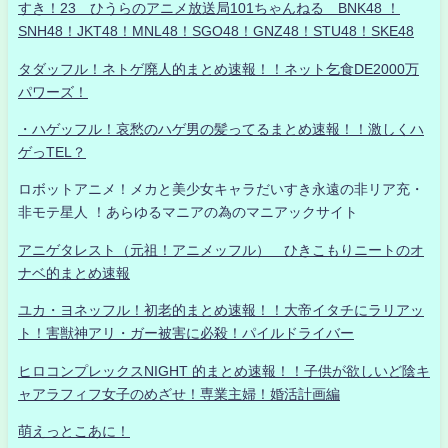
すき！23 ひうらのアニメ放送局101ちゃんねる BNK48 ！
SNH48！JKT48！MNL48！SGO48！GNZ48！STU48！SKE48
タダッフル！ネトゲ廃人的まとめ速報！！ネット乞食DE2000万
パワーズ！
・ハゲッフル！哀愁のハゲ男の髪ってるまとめ速報！！激しくハ
ゲっTEL？
ロボットアニメ！メカと美少女キャラだいすき永遠の非リア充・
非モテ星人 ！あらゆるマニアの為のマニアックサイト
アニゲタレスト（元祖！アニメッフル） ひきこもりニートのオ
ナベ的まとめ速報
ユカ・ヨネッフル！初老的まとめ速報！！大帝イタチにラリアッ
ト！害獣神アリ・ガー被害に必殺！パイルドライバー
ヒロコンプレックスNIGHT 的まとめ速報！！子供が欲しいど陰キ
ャアラフィフ女子のめざせ！専業主婦！婚活計画編
萌えっとこあに！