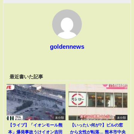
goldennews
最近書いた記事
未分類
未分類
【ライブ】「イオンモール熊
【いったい何が?】ビルの窓
本」爆発事故うけイオン吉田
から女性が転落… 熊本市中央