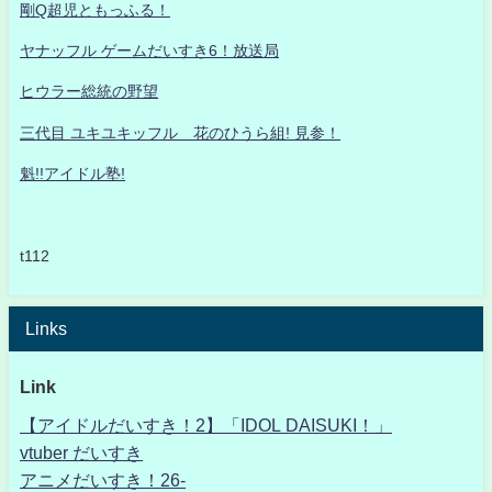
剛Q超児ともっふる！
ヤナッフル ゲームだいすき6！放送局
ヒウラー総統の野望
三代目 ユキユキッフル 花のひうら組! 見参！
魁!!アイドル塾!
t112
Links
Link
【アイドルだいすき！2】「IDOL DAISUKI！」
vtuber だいすき
アニメだいすき！26-