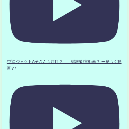
/プロジェクトA子さんも注目？ /感想戯言動画？.一息つく動
画？/