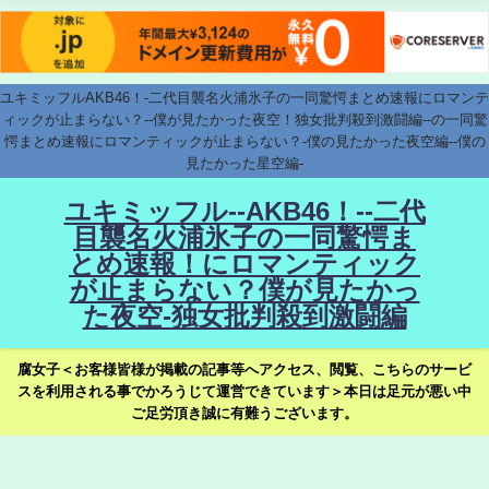
ユキミッフルAKB46！-二代目襲名火浦氷子の一同驚愕まとめ速報にロマンテ
ィックが止まらない？--僕が見たかった夜空！独女批判殺到激闘編--の一同驚
愕まとめ速報にロマンティックが止まらない？-僕の見たかった夜空編--僕の
見たかった星空編-
ユキミッフル--AKB46！--二代
目襲名火浦氷子の一同驚愕ま
とめ速報！にロマンティック
が止まらない？僕が見たかっ
た夜空-独女批判殺到激闘編
腐女子＜お客様皆様が掲載の記事等へアクセス、閲覧、こちらのサービ
スを利用される事でかろうじて運営できています＞本日は足元が悪い中
ご足労頂き誠に有難うございます。