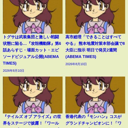
トグサは武装集団と激しい戦闘
高市総理「できることはすべて
状態に陥る…『攻殻機動隊』第6
やる」 熊本地震対策本部会議で8
話あらすじ・場面カット・エピ
大臣に指示 明日で発災2週間
ソードビジュアル公開(ABEMA
(ABEMA TIMES)
TIMES)
2026年8月10日
2026年8月10日
『テイルズ オブ アライズ』の世
香港代表の『モンハン』コスが
界をステージで披露！「ワール
グランドチャンピオンに！「ワ