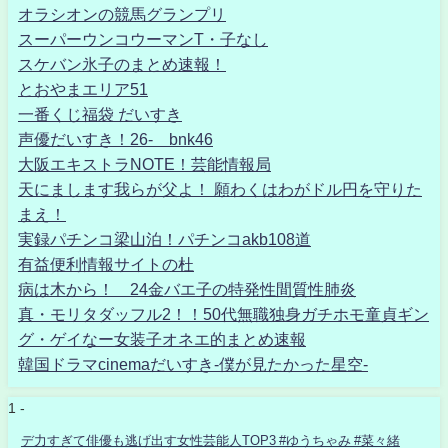
オラシオンの競馬グランプリ
スーパーウンコウーマンT・子なし
スケバン氷子のまとめ速報！
とおやまエリア51
一番くじ福袋 だいすき
声優だいすき！26- bnk46
大阪エキストラNOTE！芸能情報局
天にまします我らが父よ！ 願わくはわがドル円を守りた
まえ！
実録パチンコ梁山泊！パチンコakb108道
有益便利情報サイトの杜
病は木から！ 24金バエ子の特発性間質性肺炎
真・モリタダッフル2！！50代無職独身ガチホモ童貞ギン
グ・ゲイなー女装子オネエ的まとめ速報
韓国ドラマcinemaだいすき-僕が見たかった星空-
1 -
デ力すぎて俳優も逃げ出す女性芸能人TOP3 #ゆうちゃみ #菜々緒