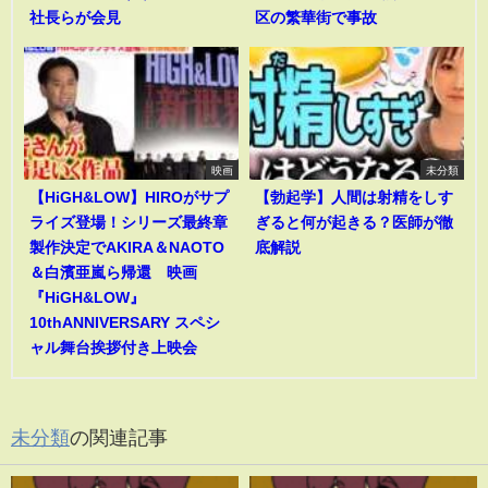
社長らが会見
区の繁華街で事故
映画
未分類
【HiGH&LOW】HIROがサプ
【勃起学】人間は射精をしす
ライズ登場！シリーズ最終章
ぎると何が起きる？医師が徹
製作決定でAKIRA＆NAOTO
底解説
＆白濱亜嵐ら帰還 映画
『HiGH&LOW』
10thANNIVERSARY スペシ
ャル舞台挨拶付き上映会
未分類
の関連記事