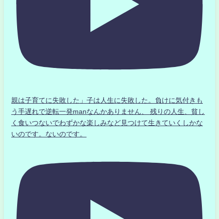
親は子育てに失敗した」子は人生に失敗した。負けに気付きも
う手遅れで逆転一発manなんかありません、 残りの人生、貧し
く食いつないでわずかな楽しみなど見つけて生きていくしかな
いのです。ないのです。