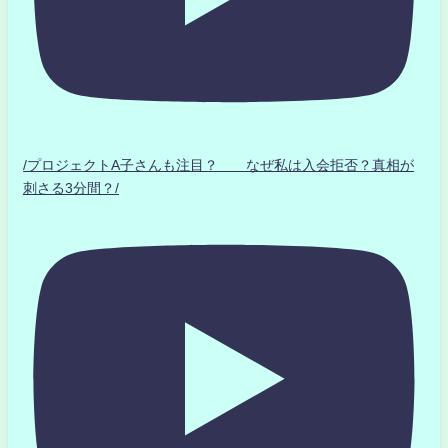
/プロジェクトA子さんも注目？ なぜ私は入会拒否？真相が
刺さる3分間？/