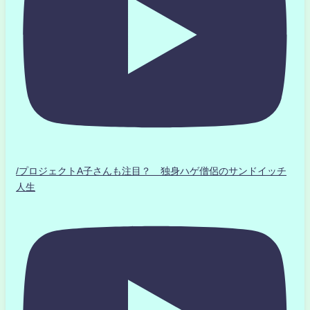
/プロジェクトA子さんも注目？ 独身ハゲ僧侶のサンドイッチ
人生