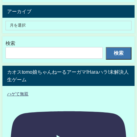
アーカイブ
検索
検索
カオスtomo娘ちゃんねーるアーガマ!Haraハラ!未解決人
生ゲーム
ハゲて無双