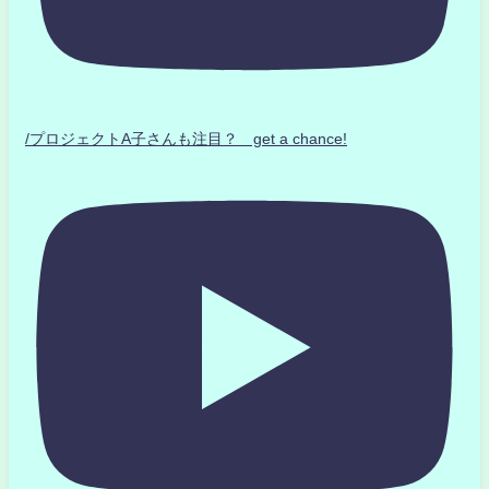
/プロジェクトA子さんも注目？ get a chance!