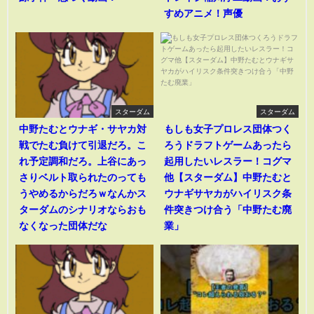
すめアニメ！声優
スターダム
スターダム
中野たむとウナギ・サヤカ対
もしも女子プロレス団体つく
戦でたむ負けて引退だろ。こ
ろうドラフトゲームあったら
れ予定調和だろ。上谷にあっ
起用したいレスラー！コグマ
さりベルト取られたのっても
他【スターダム】中野たむと
うやめるからだろｗなんかス
ウナギサヤカがハイリスク条
ターダムのシナリオならおも
件突きつけ合う「中野たむ廃
なくなった団体だな
業」