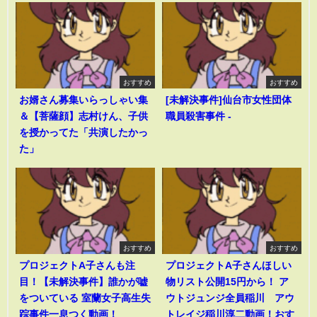
おすすめ
おすすめ
お婿さん募集いらっしゃい集
[未解決事件]仙台市女性団体
＆【菩薩顔】志村けん、子供
職員殺害事件 -
を授かってた「共演したかっ
た」
おすすめ
おすすめ
プロジェクトA子さんも注
プロジェクトA子さんほしい
目！【未解決事件】誰かが嘘
物リスト公開15円から！ ア
をついている 室蘭女子高生失
ウトジュンジ全員稲川 アウ
踪事件一息つく動画！
トレイジ稲川淳二動画！おす