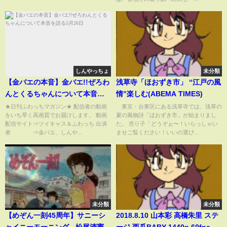
しんやっちょ
未分類
【金バエの本音】金バエ!!ぜろわ
浅草寺「ほおずき市」 “江戸の風
んとくるちゃんについて本音を
情”楽しむ(ABEMA TIMES)
語る5月26日
★日刊ふわっちマガジン★ 配信者の動画
東京・台東区にある浅草寺では、浅草の
をいち早く高画質でお届けします。 動画
夏の風物詩「ほおずき市」が始まりまし
配信サイト⇒ツイキャス＆ふわっち 出演
た。 売り子「どうぞぉ〜！いらっしゃい
者 ⇒金バエ、しんや...
ませご覧ください！いいの選び...
未分類
未分類
【めぞん一刻45周年】サニーシ
2018.8.10 山本彩 高橋朱里 ステ