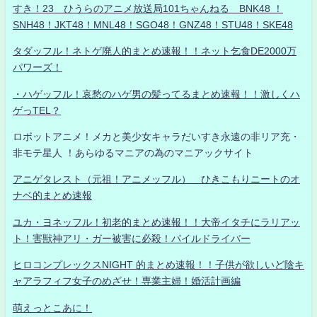
すき！23 ひうらのアニメ放送局101ちゃんねる BNK48 ！
SNH48！JKT48！MNL48！SGO48！GNZ48！STU48！SKE48
タダッフル！ネトゲ廃人的まとめ速報！！ネット乞食DE2000万
パワーズ！
・ハゲッフル！哀愁のハゲ男の髪ってるまとめ速報！！激しくハ
ゲっTEL？
ロボットアニメ！メカと美少女キャラだいすき永遠の非リア充・
非モテ星人 ！あらゆるマニアの為のマニアックサイト
アニゲタレスト（元祖！アニメッフル） ひきこもりニートのオ
ナベ的まとめ速報
ユカ・ヨネッフル！初老的まとめ速報！！大帝イタチにラリアッ
ト！害獣神アリ・ガー被害に必殺！パイルドライバー
ヒロコンプレックスNIGHT 的まとめ速報！！子供が欲しいど陰キ
ャアラフィフ女子のめざせ！専業主婦！婚活計画編
萌えっとこあに！