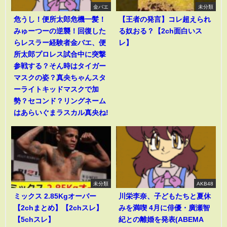
金バエ
未分類
危うし！便所太郎危機一髪！
【王者の発言】コレ超えられ
みゅーつーの逆襲！回復した
る奴おる？【2ch面白いス
らレスラー経験者金バエ、便
レ】
所太郎プロレス試合中に突撃
参戦する？そん時はタイガー
マスクの姿？真央ちゃんスタ
ーライトキッドマスクで加
勢？セコンド？リングネーム
はあらいぐまラスカル真央ね!
未分類
AKB48
ミックス 2.85Kgオーバー
川栄李奈、子どもたちと夏休
【2chまとめ】【2chスレ】
みを満喫 4月に俳優・廣瀬智
【5chスレ】
紀との離婚を発表(ABEMA