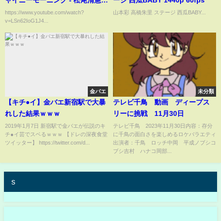
ャイニーモーニング - 松尾清憲
ージ 西瓜BABY 1440p 60fps
MV / Sunny Shiny Morning -
https://www.youtube.com/watch?
山本彩 高橋朱里 ステージ 西瓜BABY...
v=LSn62IoG1J4...
KIYONORI MATSUO / "MAIZON
IKKOKU" 45TH
金バエ
未分類
【キチ●イ】金バエ新宿駅で大暴
テレビ千鳥 動画 ディープス
れした結果ｗｗｗ
リーに挑戦 11月30日
2019年1月7日 新宿駅で金バエが伝説のキ
テレビ千鳥 2023年11月30日内容：存分
チ●イ芸でスベるｗｗｗ 【ドレの深夜食堂
に千鳥の面白さを楽しめるロケバラエティ
ツイッター】 https://twitter.com/d...
出演者：千鳥 ロッチ中岡 平成ノブシコ
ブシ吉村 ハナコ岡部...
s