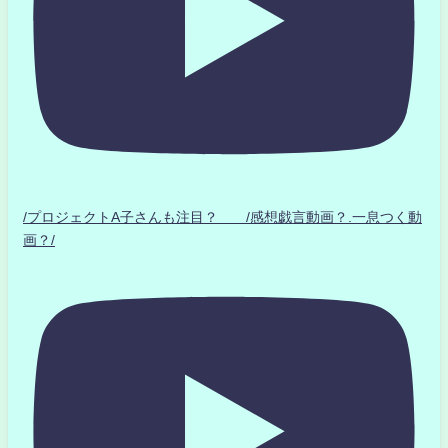
/プロジェクトA子さんも注目？ /感想戯言動画？.一息つく動
画？/