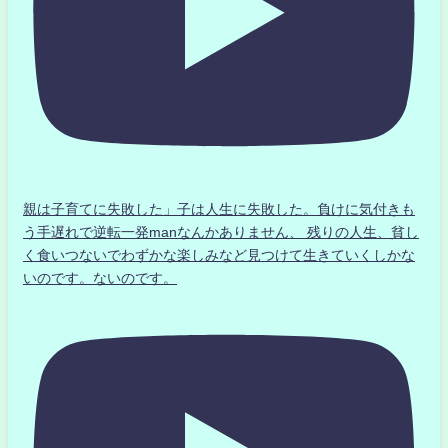
親は子育てに失敗した」子は人生に失敗した。負けに気付きも
う手遅れで逆転一発manなんかありません、 残りの人生、貧し
く食いつないでわずかな楽しみなど見つけて生きていくしかな
いのです。ないのです。