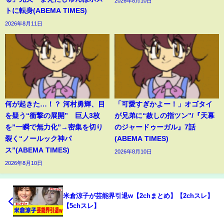
2026年8月10日
トに転身(ABEMA TIMES)
2026年8月11日
何が起きた…！？ 河村勇輝、目
「可愛すぎかよー！」オゴタイ
を疑う“衝撃の展開” 巨人3枚
が兄弟に“赦しの指ツン”/『天幕
を”一瞬で無力化”→密集を切り
のジャードゥーガル』7話
裂く“ノールック神パ
(ABEMA TIMES)
ス”(ABEMA TIMES)
2026年8月10日
2026年8月10日
米倉涼子が芸能界引退w【2chまとめ】【2chスレ】
【5chスレ】