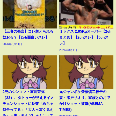
【王者の発言】コレ超えられる
ミックス 2.85Kgオーバー【2ch
奴おる？【2ch面白いスレ】
まとめ】【2chスレ】【5chス
レ】
2026年8月11日
2026年8月11日
2児のシンママ・重川茉弥
元ジャンポケ斉藤慎二被告の
（22）、タトゥーが見えるイメ
妻・瀬戸サオリ、家族とのおで
チェンショットに反響「めちゃ
かけショット披露(ABEMA
似合ってる」「大人っぽく見え
TIMES)
る」元夫・まえだしゅんはホス