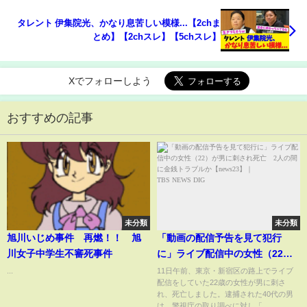
タレント 伊集院光、かなり息苦しい模様...【2chま
とめ】【2chスレ】【5chスレ】
Xでフォローしよう
おすすめの記事
未分類
未分類
旭川いじめ事件 再燃！！ 旭
「動画の配信予告を見て犯行
川女子中学生不審死事件
に」ライブ配信中の女性（22）
が男に刺され死亡 2人の間に金
...
11日午前、東京・新宿区の路上でライブ
配信をしていた22歳の女性が男に刺さ
銭トラブルか【news23】｜
れ、死亡しました。逮捕された40代の男
TBS NEWS DIG
は、警視庁の取り調べに対し「...