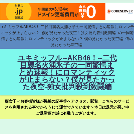
ユキミッフルAKB46！-二代目襲名火浦氷子の一同驚愕まとめ速報にロマンテ
ィックが止まらない？--僕が見たかった夜空！独女批判殺到激闘編--の一同驚
愕まとめ速報にロマンティックが止まらない？-僕の見たかった夜空編--僕の
見たかった星空編-
ユキミッフル--AKB46！--二代
目襲名火浦氷子の一同驚愕ま
とめ速報！にロマンティック
が止まらない？僕が見たかっ
た夜空-独女批判殺到激闘編
腐女子＜お客様皆様が掲載の記事等へアクセス、閲覧、こちらのサービ
スを利用される事でかろうじて運営できています＞本日は足元が悪い中
ご足労頂き誠に有難うございます。