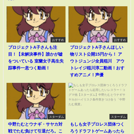
おすすめ
おすすめ
プロジェクトA子さんも注
プロジェクトA子さんほしい
目！【未解決事件】誰かが嘘
物リスト公開15円から！ ア
をついている 室蘭女子高生失
ウトジュンジ全員稲川 アウ
踪事件一息つく動画！
トレイジ稲川淳二動画！おす
すめアニメ！声優
スターダム
スターダム
中野たむとウナギ・サヤカ対
もしも女子プロレス団体つく
戦でたむ負けて引退だろ。こ
ろうドラフトゲームあったら