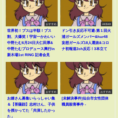
おすすめ
AKB48
世界初！ブスは半額！ブス
ドン引き反応不可避-第１回火
割、大爆笑！宇宙一かわいい
浦ガールズメンバー&hur48
中野たむ6月24日大仁田厚&
妄想ガールズ18人選抜&コロ
中野たむプロデュース興行in
ナ初報道2ch反応！3本立て
新木場1st RING 記者会見
おすすめ
おすすめ
お婿さん募集いらっしゃい集
[未解決事件]仙台市女性団体
＆【菩薩顔】志村けん、子供
職員殺害事件 -
を授かってた「共演したかっ
た」