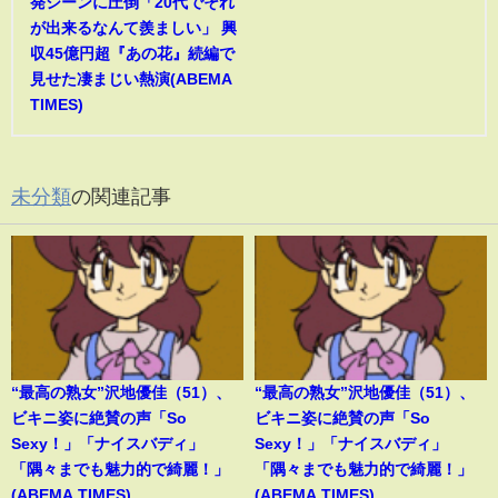
発シーンに圧倒「20代でそれ
が出来るなんて羨ましい」 興
収45億円超『あの花』続編で
見せた凄まじい熱演(ABEMA
TIMES)
未分類
の関連記事
“最高の熟女”沢地優佳（51）、
“最高の熟女”沢地優佳（51）、
ビキニ姿に絶賛の声「So
ビキニ姿に絶賛の声「So
Sexy！」「ナイスバディ」
Sexy！」「ナイスバディ」
「隅々までも魅力的で綺麗！」
「隅々までも魅力的で綺麗！」
(ABEMA TIMES)
(ABEMA TIMES)