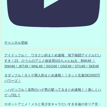
チャンネル登録
アイドッフル！ ワタクシ的まとめ速報 地下格闘アイドルだい
すき！23 ひうらのアニメ放送局101ちゃんねる BNK48 ！
SNH48！JKT48！MNL48！SGO48！GNZ48！STU48！SKE48
タダッフル！ネトゲ廃人的まとめ速報！！ネット乞食DE2000万
パワーズ！
・ハゲッフル！哀愁のハゲ男の髪ってるまとめ速報！！激しくハ
ゲっTEL？
ロボットアニメ！メカと美少女キャラだいすき永遠の非リア充・