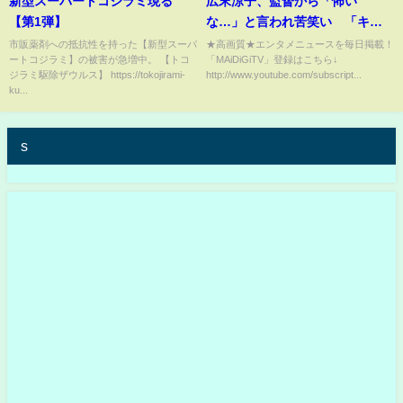
新型スーパートコジラミ現る
広末涼子、監督から「怖い
【第1弾】
な…」と言われ苦笑い 「キネ
マ旬報ベスト・テン」助演女優
市販薬剤への抵抗性を持った【新型スーパ
★高画質★エンタメニュースを毎日掲載！
ートコジラミ】の被害が急増中。 【トコ
「MAiDiGiTV」登録はこちら↓
賞を受賞
ジラミ駆除ザウルス】 https://tokojirami-
http://www.youtube.com/subscript...
ku...
s