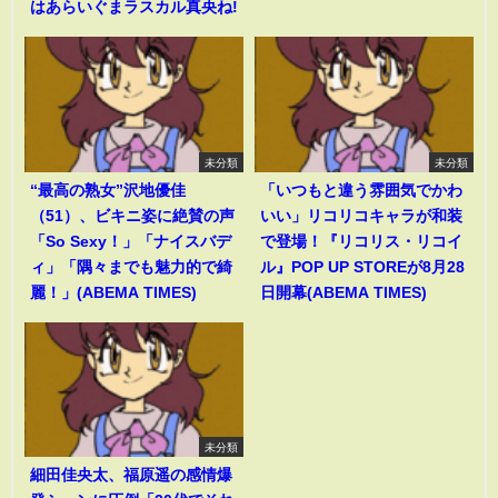
はあらいぐまラスカル真央ね!
未分類
未分類
“最高の熟女”沢地優佳
「いつもと違う雰囲気でかわ
（51）、ビキニ姿に絶賛の声
いい」リコリコキャラが和装
「So Sexy！」「ナイスバデ
で登場！『リコリス・リコイ
ィ」「隅々までも魅力的で綺
ル』POP UP STOREが8月28
麗！」(ABEMA TIMES)
日開幕(ABEMA TIMES)
未分類
細田佳央太、福原遥の感情爆