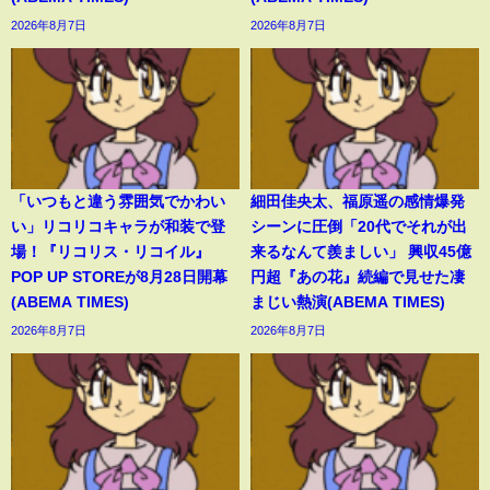
2026年8月7日
2026年8月7日
「いつもと違う雰囲気でかわい
細田佳央太、福原遥の感情爆発
い」リコリコキャラが和装で登
シーンに圧倒「20代でそれが出
場！『リコリス・リコイル』
来るなんて羨ましい」 興収45億
POP UP STOREが8月28日開幕
円超『あの花』続編で見せた凄
(ABEMA TIMES)
まじい熱演(ABEMA TIMES)
2026年8月7日
2026年8月7日