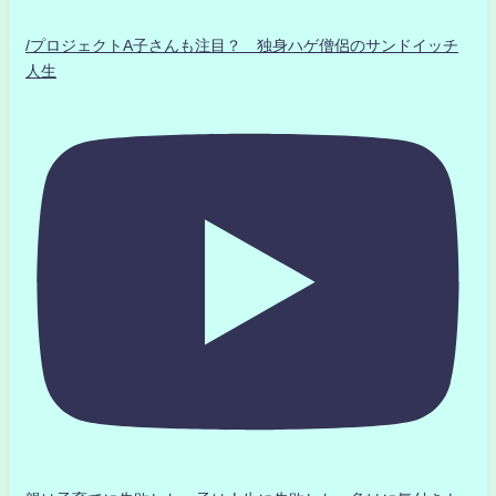
/プロジェクトA子さんも注目？ 独身ハゲ僧侶のサンドイッチ
人生