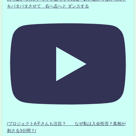
をパタパタさせて 右へ左へと ダンスする
/プロジェクトA子さんも注目？ なぜ私は入会拒否？真相が
刺さる3分間？/