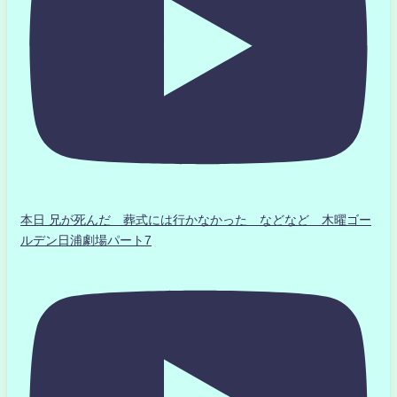
本日 兄が死んだ 葬式には行かなかった などなど 木曜ゴー
ルデン日浦劇場パート7