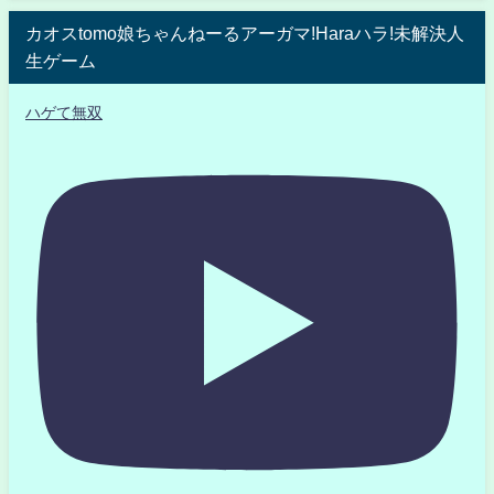
カオスtomo娘ちゃんねーるアーガマ!Haraハラ!未解決人
生ゲーム
ハゲて無双