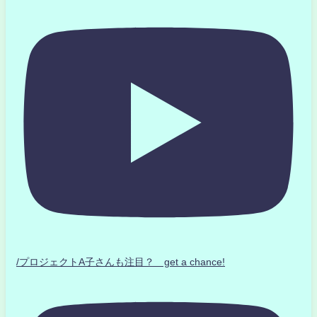
/プロジェクトA子さんも注目？ get a chance!