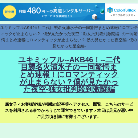
ユキミッフルAKB46！-二代目襲名火浦氷子の一同驚愕まとめ速報にロマンテ
ィックが止まらない？--僕が見たかった夜空！独女批判殺到激闘編--の一同驚
愕まとめ速報にロマンティックが止まらない？-僕の見たかった夜空編--僕の
見たかった星空編-
ユキミッフル--AKB46！--二代
目襲名火浦氷子の一同驚愕ま
とめ速報！にロマンティック
が止まらない？僕が見たかっ
た夜空-独女批判殺到激闘編
腐女子＜お客様皆様が掲載の記事等へアクセス、閲覧、こちらのサービ
スを利用される事でかろうじて運営できています＞本日は足元が悪い中
ご足労頂き誠に有難うございます。