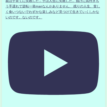
親は子育てに失敗した」子は人生に失敗した。負けに気付きも
う手遅れで逆転一発manなんかありません、 残りの人生、貧し
く食いつないでわずかな楽しみなど見つけて生きていくしかな
いのです。ないのです。