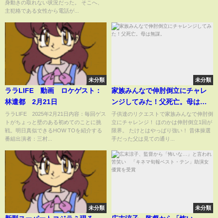
身動きの取れない状況だった。 そこへ、
主犯格である女性から電話が...
未分類
未分類
ララLIFE 動画 ロケゲスト：
家族みんなで伸肘倒立にチャレ
林遣都 2月21日
ンジしてみた！父死亡。母は無
謀。
ララLIFE 2025年2月21日内容：毎回ゲス
子供達のリクエストで家族みんなで伸肘倒
トがちょっと壁のある初めてのことに挑
立にチャレンジ！ ほのかは伸肘倒立1回が
戦。明日真似できるHOW TOを紹介する
限界。 たけとはやっぱり強い！ 昔体操選
番組出演者：三村...
手だった父は見ての通り...
未分類
未分類