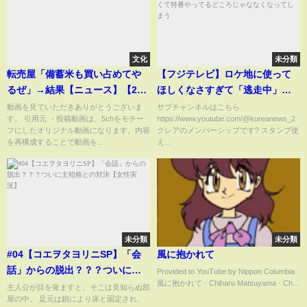
文化
未分類
転売屋「備蓄米も買い占めてや
【フジテレビ】ロケ地に使って
るぜ」→結果【ニュース】【2ch
ほしくなさすぎて「逃走中」が
スレ】【5chスレ】
作れない！人もお金もなくて特
動画を見ていただきありがとうございま
サブチャンネルはこちら
す。 引用元 ・投稿動画は、5chをモチー
https://www.youtube.com/@kureanews_2
番やってるどころじゃななくな
フにしたオリジナル動画になります。内容
クレアのメンバーシップです? スタンプ使
ってしまう
を再構成することで動画を...
え...
未分類
未分類
#04【コエヲタヨリニSP】「会
風に抱かれて
話」からの脱出？？？ついに主
Provided to YouTube by Nippon Columbia
風に抱かれて · Chiharu Matsuyama · Ch...
犯格との対決【女性実況】
主人公が目を覚ますと、そこは見知らぬ部
屋の中。 足元は鎖により床と固定され、