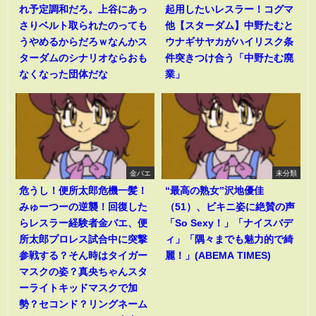
れ予定調和だろ。上谷にあっ
起用したいレスラー！コグマ
さりベルト取られたのっても
他【スターダム】中野たむと
うやめるからだろｗなんかス
ウナギサヤカがハイリスク条
ターダムのシナリオならおも
件突きつけ合う「中野たむ廃
なくなった団体だな
業」
金バエ
未分類
危うし！便所太郎危機一髪！
“最高の熟女”沢地優佳
みゅーつーの逆襲！回復した
（51）、ビキニ姿に絶賛の声
らレスラー経験者金バエ、便
「So Sexy！」「ナイスバデ
所太郎プロレス試合中に突撃
ィ」「隅々までも魅力的で綺
参戦する？そん時はタイガー
麗！」(ABEMA TIMES)
マスクの姿？真央ちゃんスタ
ーライトキッドマスクで加
勢？セコンド？リングネーム