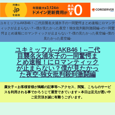
ユキミッフルAKB46！-二代目襲名火浦氷子の一同驚愕まとめ速報にロマンテ
ィックが止まらない？--僕が見たかった夜空！独女批判殺到激闘編--の一同驚
愕まとめ速報にロマンティックが止まらない？-僕の見たかった夜空編--僕の
見たかった星空編-
ユキミッフル--AKB46！--二代
目襲名火浦氷子の一同驚愕ま
とめ速報！にロマンティック
が止まらない？僕が見たかっ
た夜空-独女批判殺到激闘編
腐女子＜お客様皆様が掲載の記事等へアクセス、閲覧、こちらのサービ
スを利用される事でかろうじて運営できています＞本日は足元が悪い中
ご足労頂き誠に有難うございます。