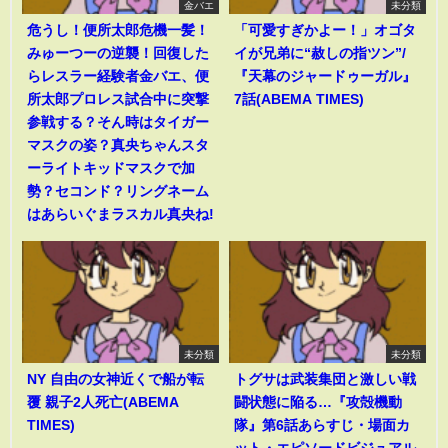
金バエ
未分類
危うし！便所太郎危機一髪！
「可愛すぎかよー！」オゴタ
みゅーつーの逆襲！回復した
イが兄弟に“赦しの指ツン”/
らレスラー経験者金バエ、便
『天幕のジャードゥーガル』
所太郎プロレス試合中に突撃
7話(ABEMA TIMES)
参戦する？そん時はタイガー
マスクの姿？真央ちゃんスタ
ーライトキッドマスクで加
勢？セコンド？リングネーム
はあらいぐまラスカル真央ね!
未分類
未分類
NY 自由の女神近くで船が転
トグサは武装集団と激しい戦
覆 親子2人死亡(ABEMA
闘状態に陥る…『攻殻機動
TIMES)
隊』第6話あらすじ・場面カ