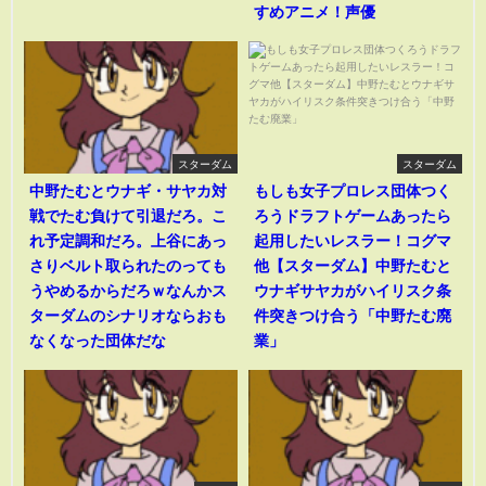
すめアニメ！声優
スターダム
スターダム
中野たむとウナギ・サヤカ対
もしも女子プロレス団体つく
戦でたむ負けて引退だろ。こ
ろうドラフトゲームあったら
れ予定調和だろ。上谷にあっ
起用したいレスラー！コグマ
さりベルト取られたのっても
他【スターダム】中野たむと
うやめるからだろｗなんかス
ウナギサヤカがハイリスク条
ターダムのシナリオならおも
件突きつけ合う「中野たむ廃
なくなった団体だな
業」