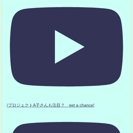
/プロジェクトA子さんも注目？ get a chance!