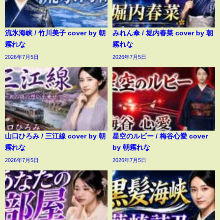
流氷海峡 / 竹川美子 cover by 朝
みれん傘 / 堀内春菜 cover by 朝
霧れな
霧れな
2026年7月5日
2026年7月5日
山口ひろみ / 三江線 cover by 朝
星空のルビー / 梅谷心愛 cover
霧れな
by 朝霧れな
2026年7月5日
2026年7月5日