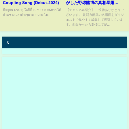
Coupling Song (Debut-2024)
がした野球賭博の真相暴露
#shorts
ปัจจุบัน (2024) ในปีที่ 19 ของวง AKB48 ได้
【チャンネル紹介】 ご視聴ありがとうご
ผ่านช่วงเวลาต่างๆมามากมาย ไม...
ざいます。 貴闘力部屋の名場面をダイジ
ェストで見やすく編集して投稿していま
す。面白かったらSNSにて是...
s