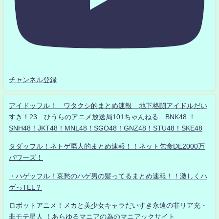
チャンネル登録
アイドッフル！ ワタクシ的まとめ速報 地下格闘アイドルだい
すき！23 ひうらのアニメ放送局101ちゃんねる BNK48 ！
SNH48！JKT48！MNL48！SGO48！GNZ48！STU48！SKE48
タダッフル！ネトゲ廃人的まとめ速報！！ネット乞食DE2000万
パワーズ！
・ハゲッフル！哀愁のハゲ男の髪ってるまとめ速報！！激しくハ
ゲっTEL？
ロボットアニメ！メカと美少女キャラだいすき永遠の非リア充・
非モテ星人 ！あらゆるマニアの為のマニアックサイト