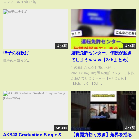
ロフィール 47歳♂/ 無...
未分類
未分類
律子の枕投げ
運転免許センター、伝説が起き
てしまうｗｗｗ【2chまとめ】
律子の本気投げ...
【2chスレ】【5chスレ】
1:名無しさん＠お腹いっぱい
2026.08.04(Tue) 運転免許センター、伝説
が起きてしまうｗｗｗ【2chまとめ】
【2chスレ】【5ch...
AKB48
未分類
AKB48 Graduation Single &​
【貴闘力切り抜き】角界を揺る