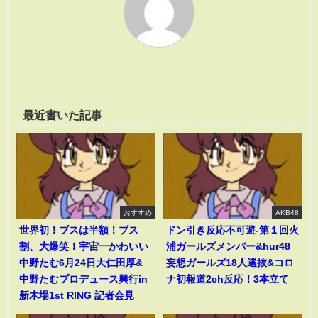
最近書いた記事
おすすめ
AKB48
世界初！ブスは半額！ブス
ドン引き反応不可避-第１回火
割、大爆笑！宇宙一かわいい
浦ガールズメンバー&hur48
中野たむ6月24日大仁田厚&
妄想ガールズ18人選抜&コロ
中野たむプロデュース興行in
ナ初報道2ch反応！3本立て
新木場1st RING 記者会見