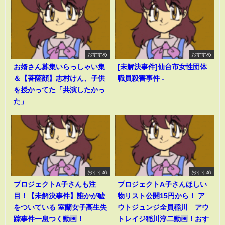
おすすめ
おすすめ
お婿さん募集いらっしゃい集
[未解決事件]仙台市女性団体
＆【菩薩顔】志村けん、子供
職員殺害事件 -
を授かってた「共演したかっ
た」
おすすめ
おすすめ
プロジェクトA子さんも注
プロジェクトA子さんほしい
目！【未解決事件】誰かが嘘
物リスト公開15円から！ ア
をついている 室蘭女子高生失
ウトジュンジ全員稲川 アウ
踪事件一息つく動画！
トレイジ稲川淳二動画！おす