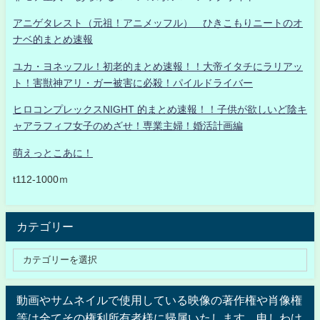
アニゲタレスト（元祖！アニメッフル） ひきこもりニートのオ
ナベ的まとめ速報
ユカ・ヨネッフル！初老的まとめ速報！！大帝イタチにラリアッ
ト！害獣神アリ・ガー被害に必殺！パイルドライバー
ヒロコンプレックスNIGHT 的まとめ速報！！子供が欲しいど陰キ
ャアラフィフ女子のめざせ！専業主婦！婚活計画編
萌えっとこあに！
t112-1000ｍ
カテゴリー
動画やサムネイルで使用している映像の著作権や肖像権
等は全てその権利所有者様に帰属いたします。申しわけ