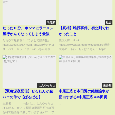
未分類
社会
たった10分。ホンマにラーメン
【真相】唯我事件、初公判でわ
屋行かんくなってしまう最強の
かったこと
【極 醤油ラーメン】の作り方
だれウマ最新刊！『ラクして限界飯』
懲役太郎 tiktok
https://amzn.to/3XYravI Amazon全カテゴ
https://www.tiktok.com/@cyoekitaro 懲役
リーベストセラー1位！(めっちゃ売れ...
太郎の「ふわっち」はこちら！ https:...
しんやっちょ
未分類
【緊急深夜配信】ぜろわんが金
中居正広と本田翼の結婚論争が
バエの件で【ぱるぱる】
面白すぎる#中居正広 #本田翼
出演者 ⇒金バエ、しんやっちょ、
...
ぱるぱる、せいじ 配信者動画許可⇒許可
を得て動画を作成しています 金バエ プ