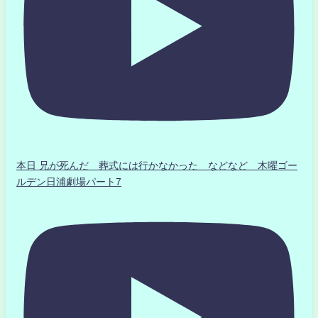
本日 兄が死んだ 葬式には行かなかった などなど 木曜ゴー
ルデン日浦劇場パート7