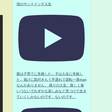
侶のサンドイッチ人生
親は子育てに失敗した」子は人生に失敗し
た。負けに気付きもう手遅れで逆転一発man
なんかありません、 残りの人生、貧しく食
いつないでわずかな楽しみなど見つけて生き
ていくしかないのです。ないのです。