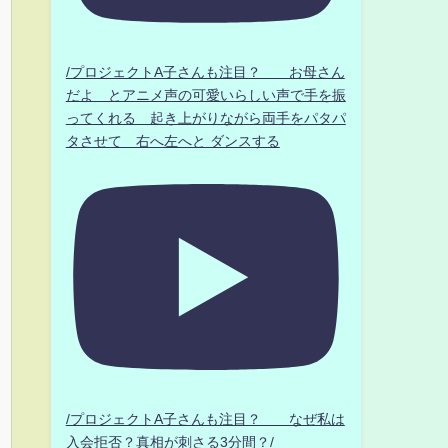
/プロジェクトA子さんも注目？ お母さん
だよ とアニメ声の可愛いらしい声で手を振
ってくれる 起き上がりながら両手をパタパ
タさせて 右へ左へと ダンスする
/プロジェクトA子さんも注目？ なぜ私は
入会拒否？真相が刺さる3分間？/