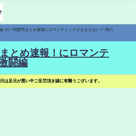
編--の一同驚愕まとめ速報にロマンティックが止まらない？-僕の
驚愕まとめ速報！にロマンテ
激闘編
日は足元が悪い中ご足労頂き誠に有難うございます。