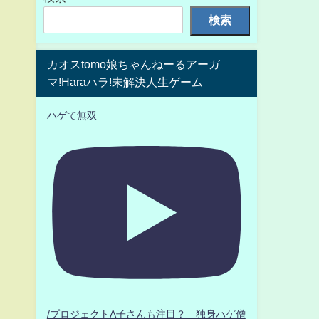
検索
カオスtomo娘ちゃんねーるアーガ
マ!Haraハラ!未解決人生ゲーム
ハゲて無双
/プロジェクトA子さんも注目？ 独身ハゲ僧