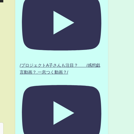
/プロジェクトA子さんも注目？ /感想戯
言動画？.一息つく動画？/