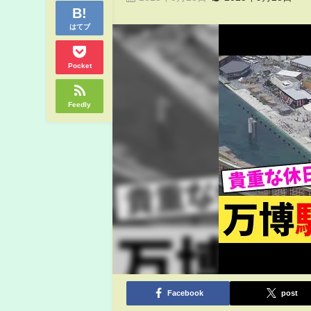
はてブ
Pocket
Feedly
Facebook
post