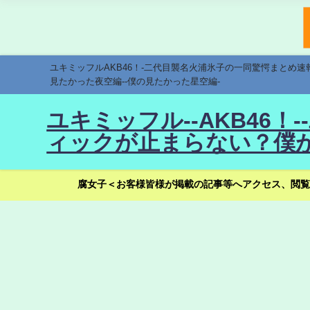
ユキミッフルAKB46！-二代目襲名火浦氷子の一同驚愕まとめ
見たかった夜空編--僕の見たかった星空編-
ユキミッフル--AKB46
ィックが止まらない？僕が
腐女子＜お客様皆様が掲載の記事等へアクセス、閲覧