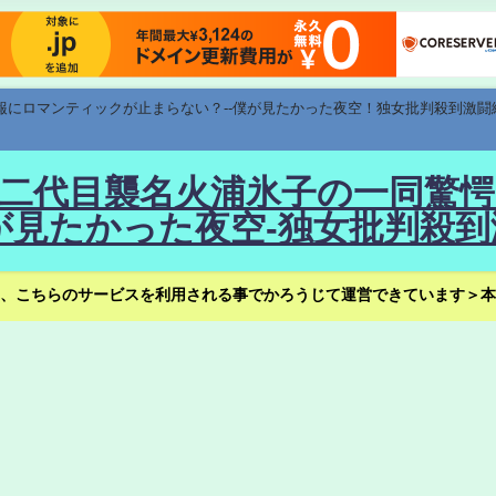
速報にロマンティックが止まらない？--僕が見たかった夜空！独女批判殺到激闘
！--二代目襲名火浦氷子の一同
見たかった夜空-独女批判殺到
、こちらのサービスを利用される事でかろうじて運営できています＞本