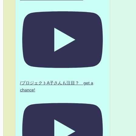
/プロジェクトA子さんも注目？ get a
chance!