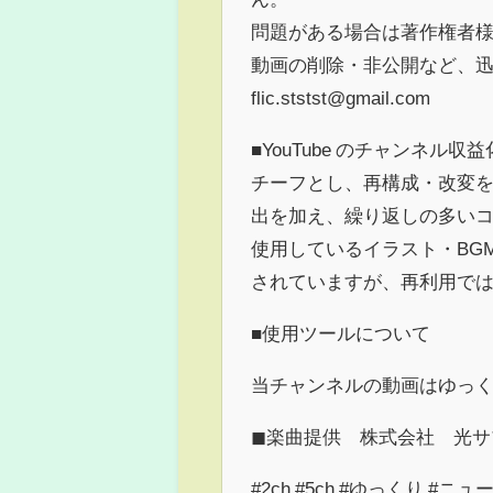
問題がある場合は著作権者
動画の削除・非公開など、
flic.ststst@gmail.com
■YouTube のチャンネル収
チーフとし、再構成・改変を
出を加え、繰り返しの多いコ
使用しているイラスト・BG
されていますが、再利用で
■使用ツールについて
当チャンネルの動画はゆっくり
◼︎楽曲提供 株式会社 光
#2ch #5ch #ゆっくり #ニュ