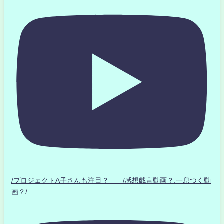
/プロジェクトA子さんも注目？ /感想戯言動画？.一息つく動
画？/