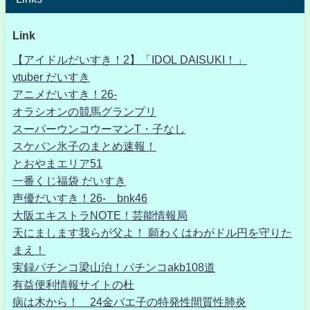
Link
【アイドルだいすき！2】「IDOL DAISUKI！」
vtuber だいすき
アニメだいすき！26-
オラシオンの競馬グランプリ
スーパーウンコウーマンT・子なし
スケバン氷子のまとめ速報！
とおやまエリア51
一番くじ福袋 だいすき
声優だいすき！26- bnk46
大阪エキストラNOTE！芸能情報局
天にまします我らが父よ！ 願わくはわがドル円を守りた
まえ！
実録パチンコ梁山泊！パチンコakb108道
有益便利情報サイトの杜
病は木から！ 24金バエ子の特発性間質性肺炎