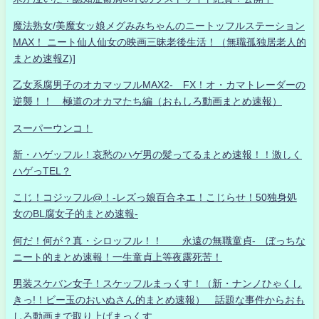
魔法熟女/美魔女ッ娘メグみみちゃんのニートッフルステーション
MAX！ ニート仙人仙女の映画三昧老後生活！（無職孤独居老人的
まとめ速報Z)]
乙女系腐男子のオカマッフルMAX2- FX！オ・カマトレーダーの
逆襲！！ 極道のオカマたち編（おもしろ動画まとめ速報）
スーパーウンコ！
新・ハゲッフル！哀愁のハゲ男の髪ってるまとめ速報！！激しく
ハゲっTEL？
こじ！コジッフル@！-レズっ娘百合ネエ！こじらせ！50独身処
女のBL腐女子的まとめ速報-
何だ！何が？真・シロッフル！！ 永遠の無職童貞- ぼっちな
ニート的まとめ速報！一生童貞上等夜露死苦！
男装スケバン女子！スケッフルまっくす！（新・ナンノひゃくし
きっ!！ビー玉のおいぬさん的まとめ速報） 話題な事件からおも
しろ動画まで取り上げまっくす