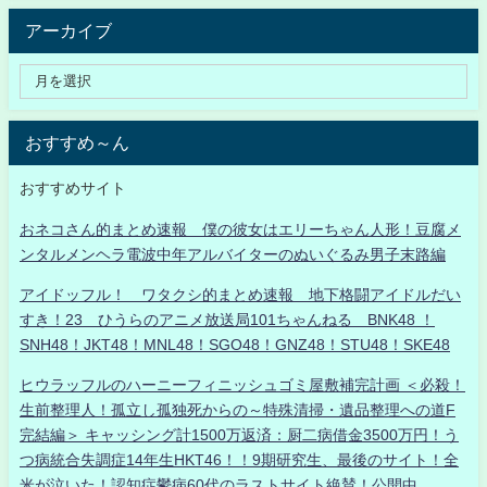
アーカイブ
おすすめ～ん
おすすめサイト
おネコさん的まとめ速報 僕の彼女はエリーちゃん人形！豆腐メ
ンタルメンヘラ電波中年アルバイターのぬいぐるみ男子末路編
アイドッフル！ ワタクシ的まとめ速報 地下格闘アイドルだい
すき！23 ひうらのアニメ放送局101ちゃんねる BNK48 ！
SNH48！JKT48！MNL48！SGO48！GNZ48！STU48！SKE48
ヒウラッフルのハーニーフィニッシュゴミ屋敷補完計画 ＜必殺！
生前整理人！孤立し孤独死からの～特殊清掃・遺品整理への道F
完結編＞ キャッシング計1500万返済：厨二病借金3500万円！う
つ病統合失調症14年生HKT46！！9期研究生、最後のサイト！全
米が泣いた！認知症鬱病60代のラストサイト絶賛！公開中