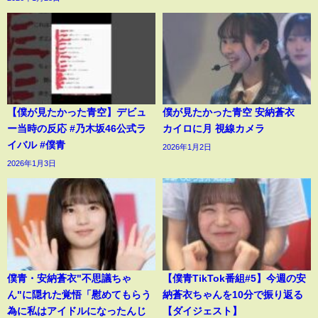
【僕が見たかった青空】デビュ
僕が見たかった青空 安納蒼衣
ー当時の反応 #乃木坂46公式ラ
カイロに月 視線カメラ
イバル #僕青
2026年1月2日
2026年1月3日
僕青・安納蒼衣"不思議ちゃ
【僕青TikTok番組#5】今週の安
ん"に隠れた覚悟「慰めてもらう
納蒼衣ちゃんを10分で振り返る
為に私はアイドルになったんじ
【ダイジェスト】