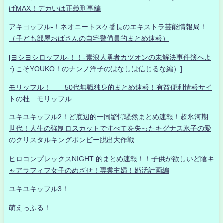
げMAX！デカいは正義刑事編
アキヨッフル-！ネオニートスケ番長のエキストラ芸能情報局！
（子ども部屋おばさんの自宅警備員的まとめ速報）
[ヨシヨシロッフル-！！-素浪人勇者カツオンの未解決事件簿へよ
うこそYOUKO！のナンノ洋子のはなしは信じるな編）]
モリッフル！ 50代無職独身的まとめ速報！有益便利情報サイ
トの杜 モリッフル
ユキユキッフル2！ど底辺的一同驚愕騒然まとめ速報！超氷河期
世代！人生の強制ロスカットですべてを失ったキグナス氷子の愛
のクリスタルキングボンビー脱出大作戦
ヒロコンプレックスNIGHT 的まとめ速報！！子供が欲しいど陰キ
ャアラフィフ女子のめざせ！専業主婦！婚活計画編
ユキユキッフル3！
萌えっふる！