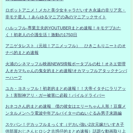
ロボットアニメ！メカと美少女キャラだいすき永遠の非リア充・
非モテ星人 ！あらゆるマニアの為のマニアックサイト
ハルッフル-専業主夫的YOUTUBERまとめ速報！キモデブおた
く！初老人の介護生活！激動の1750日
アニゲタレスト（元祖！アニメッフル） ひきこもりニートのオ
ナベ的まとめ速報
火浦のシネマッフル映画NEWS情報ポータブルの杜！オネエ管理
人オカマちゃんの鬼女的まとめ速報!オカマッフルアタックナンバ
ーハーフ
ユカ・ヨネッフル！初老的まとめ速報！！大帝イタチにラリアッ
ト！害獣神アリ・ガー被害に必殺！パイルドライバー
おネコさん的まとめ速報 僕の彼女はエリーちゃん人形！豆腐メ
ンタルメンヘラ電波中年アルバイターのぬいぐるみ男子末路編
スケバン！デカッフルまっくす（デカい強い2次元嫁だいすき子
供部屋おじさんヒロシ之古惑仔的まとめ速報）話題な動画取り上