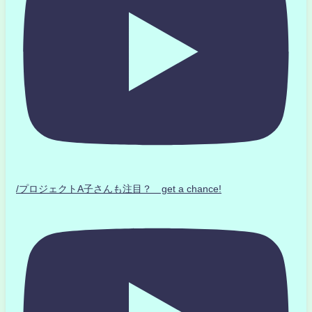
/プロジェクトA子さんも注目？ get a chance!