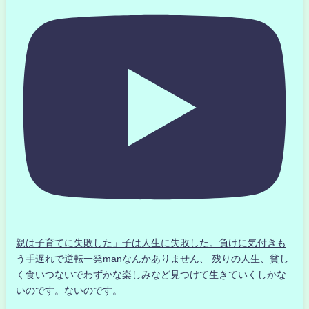
親は子育てに失敗した」子は人生に失敗した。負けに気付きも
う手遅れで逆転一発manなんかありません、 残りの人生、貧し
く食いつないでわずかな楽しみなど見つけて生きていくしかな
いのです。ないのです。