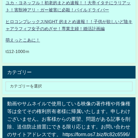
ユカ・ヨネッフル！初老的まとめ速報！！大帝イタチにラリアッ
ト！害獣神アリ・ガー被害に必殺！パイルドライバー
ヒロコンプレックスNIGHT 的まとめ速報！！子供が欲しいど陰キ
ャアラフィフ女子のめざせ！専業主婦！婚活計画編
萌えっとこあに！
t112-1000ｍ
カテゴリー
動画やサムネイルで使用している映像の著作権や肖像権
等は全てその権利所有者様に帰属いたします。申しわけ
ございません。お客様からの要望、問題がある記事を削
除、送信防止措置にできる限り応じます。お問い合わせ
のサイトアドレスです。 https://form.os7.biz/f/c82c6596/