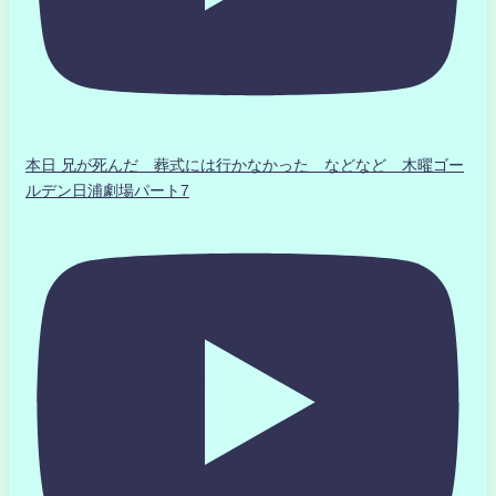
本日 兄が死んだ 葬式には行かなかった などなど 木曜ゴー
ルデン日浦劇場パート7