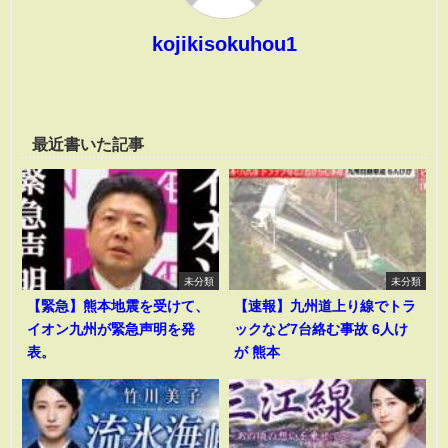
kojikisokuhou1
最近書いた記事
未分類
未分類
【緊急】熊本地震を受けて、
【速報】九州道上り線でトラ
イオン九州が緊急声明を発
ックなど7台絡む事故 6人け
表。
が 熊本