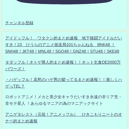
チャンネル登録
アイドッフル！ ワタクシ的まとめ速報 地下格闘アイドルだい
すき！23 ひうらのアニメ放送局101ちゃんねる BNK48 ！
SNH48！JKT48！MNL48！SGO48！GNZ48！STU48！SKE48
タダッフル！ネトゲ廃人的まとめ速報！！ネット乞食DE2000万
パワーズ！
・ハゲッフル！哀愁のハゲ男の髪ってるまとめ速報！！激しくハ
ゲっTEL？
ロボットアニメ！メカと美少女キャラだいすき永遠の非リア充・
非モテ星人 ！あらゆるマニアの為のマニアックサイト
アニゲタレスト（元祖！アニメッフル） ひきこもりニートのオ
ナベ的まとめ速報