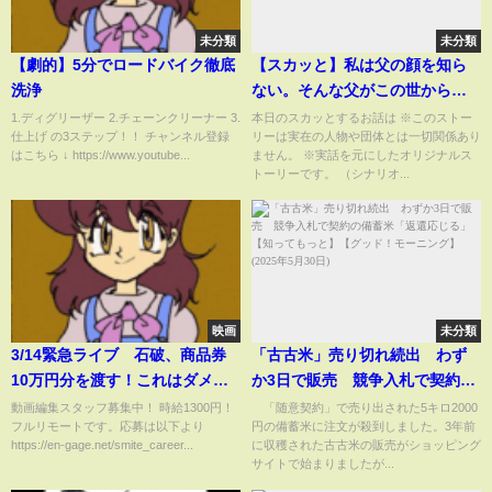
未分類
未分類
【劇的】5分でロードバイク徹底
【スカッと】私は父の顔を知ら
洗浄
ない。そんな父がこの世から旅
立ったらしい。異母兄妹から
1.ディグリーザー 2.チェーンクリーナー 3.
本日のスカッとするお話は ※このストー
仕上げ の3ステップ！！ チャンネル登録
リーは実在の人物や団体とは一切関係あり
「相続放棄して欲しい」と連
はこちら ↓ https://www.youtube...
ません。 ※実話を元にしたオリジナルス
絡。実際に会うと「父を捨てた
トーリーです。 （シナリオ...
女の子供なんて汚らしい」相続
放棄の条件は「謝罪」
映画
未分類
3/14緊急ライブ 石破、商品券
「古古米」売り切れ続出 わず
10万円分を渡す！これはダメで
か3日で販売 競争入札で契約の
しょ いよいよ政権末期
備蓄米「返還応じる」【知って
動画編集スタッフ募集中！ 時給1300円！
「随意契約」で売り出された5キロ2000
フルリモートです。応募は以下より
円の備蓄米に注文が殺到しました。3年前
もっと】【グッド！モーニン
https://en-gage.net/smite_career...
に収穫された古古米の販売がショッピング
グ】(2025年5月30日)
サイトで始まりましたが...