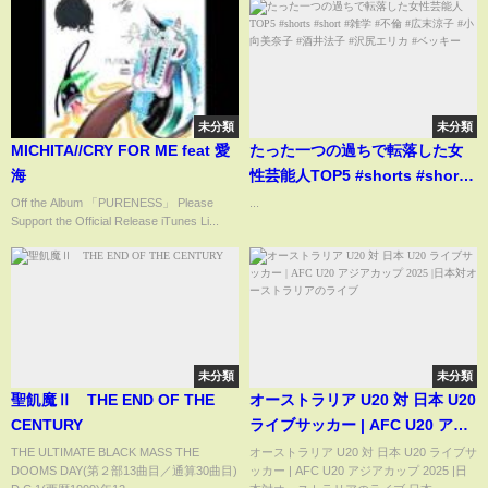
未分類
未分類
MICHITA//CRY FOR ME feat 愛
たった一つの過ちで転落した女
海
性芸能人TOP5 #shorts #short #
雑学 #不倫 #広末涼子 #小向美奈
Off the Album 「PURENESS」 Please
...
Support the Official Release iTunes Li...
子 #酒井法子 #沢尻エリカ #ベッ
キー
未分類
未分類
聖飢魔Ⅱ THE END OF THE
オーストラリア U20 対 日本 U20
CENTURY
ライブサッカー | AFC U20 アジ
アカップ 2025 |日本対オースト
THE ULTIMATE BLACK MASS THE
オーストラリア U20 対 日本 U20 ライブサ
DOOMS DAY(第２部13曲目／通算30曲目)
ッカー | AFC U20 アジアカップ 2025 |日
ラリアのライブ