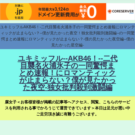
ユキミッフルAKB46！-二代目襲名火浦氷子の一同驚愕まとめ速報にロマンテ
ィックが止まらない？--僕が見たかった夜空！独女批判殺到激闘編--の一同驚
愕まとめ速報にロマンティックが止まらない？-僕の見たかった夜空編--僕の
見たかった星空編-
ユキミッフル--AKB46！--二代
目襲名火浦氷子の一同驚愕ま
とめ速報！にロマンティック
が止まらない？僕が見たかっ
た夜空-独女批判殺到激闘編
腐女子＜お客様皆様が掲載の記事等へアクセス、閲覧、こちらのサービ
スを利用される事でかろうじて運営できています＞本日は足元が悪い中
ご足労頂き誠に有難うございます。