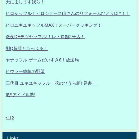
天にまします我ら！
ヒロシッフル！ヒロシデース山さんのリフォームひとりDIY！！
ヒロユキユキッフルMAX！スーパークッキング！
徹夜DEテツヤッフル!！レトロ館2号店！
剛Q超児ともっふる！
ヤナッフル ゲームだいすき6！放送局
ヒウラー総統の野望
三代目 ユキユキッフル 花のひうら組! 見参！
魁!!アイドル塾!
t112
Links