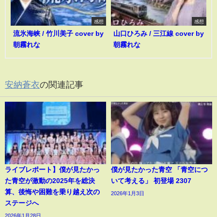
感想
感想
流氷海峡 / 竹川美子 cover by
山口ひろみ / 三江線 cover by
朝霧れな
朝霧れな
安納蒼衣
の関連記事
ライブレポート】僕が見たかっ
僕が見たかった青空 「青空につ
た青空が激動の2025年を総決
いて考える」 初登場 2307
算、後悔や困難を乗り越え次の
2026年1月3日
ステージへ
2026年1月28日