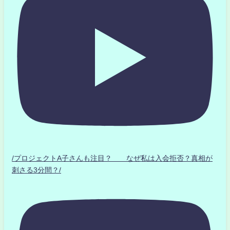
/プロジェクトA子さんも注目？ なぜ私は入会拒否？真相が
刺さる3分間？/