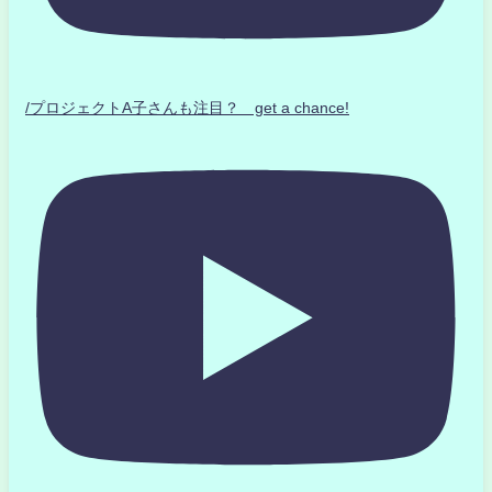
/プロジェクトA子さんも注目？ get a chance!