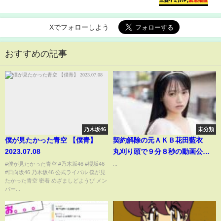
Xでフォローしよう
おすすめの記事
乃木坂46
未分類
僕が見たかった青空 【僕青】
契約解除の元ＡＫＢ花田藍衣
2023.07.08
丸刈り頭で９分８秒の動画公開
「特定のファンと路上で手」
#僕が見たかった青空 #乃木坂46 #櫻坂46
...
#日向坂46 乃木坂46 公式ライバル 僕が見
「峯岸みなみさんの話をされ」
たかった青空 密着 めざましどようび メン
声振るわせる「大切にしていた
バー...
髪を」