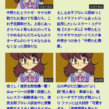
スターダム
スターダム
中野たむとウナギ・サヤカ対
もしも女子プロレス団体つく
戦でたむ負けて引退だろ。こ
ろうドラフトゲームあったら
れ予定調和だろ。上谷にあっ
起用したいレスラー！コグマ
さりベルト取られたのっても
他【スターダム】中野たむと
うやめるからだろｗなんかス
ウナギサヤカがハイリスク条
ターダムのシナリオならおも
件突きつけ合う「中野たむ廃
なくなった団体だな
業」
金バエ
未分類
危うし！便所太郎危機一髪！
心の声がだだ漏れの“ぷく
みゅーつーの逆襲！回復した
顔”美人雀士・東城りお、熱
らレスラー経験者金バエ、便
いリーチでアガれず頬ぷっく
所太郎プロレス試合中に突撃
り ファンには大好評「可愛す
参戦する？そん時はタイガー
ぎる」「表情管理も怠らな