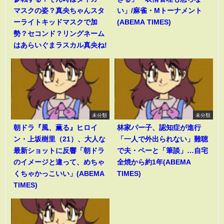
マスクの姿？真央ちゃんスタ
い」/麻雀・Mトーナメント
ーライトキッドマスクで加
(ABEMA TIMES)
勢？セコンド？リングネーム
はあらいぐまラスカル真央ね!
未分類
未分類
朝ドラ『風、薫る』ヒロイ
林家パー子、認知症が進行
ン・上坂樹里（21）、大人な
「一人で外出られない」難聴
最新ショットに反響「朝ドラ
で夫・ペーと「筆談」…自宅
のイメージと違って、めちゃ
全焼から約1年(ABEMA
くちゃかっこいい」(ABEMA
TIMES)
TIMES)