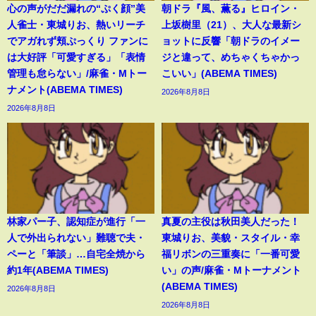
心の声がだだ漏れの“ぷく顔”美
朝ドラ『風、薫る』ヒロイン・
人雀士・東城りお、熱いリーチ
上坂樹里（21）、大人な最新シ
でアガれず頬ぷっくり ファンに
ョットに反響「朝ドラのイメー
は大好評「可愛すぎる」「表情
ジと違って、めちゃくちゃかっ
管理も怠らない」/麻雀・Mトー
こいい」(ABEMA TIMES)
ナメント(ABEMA TIMES)
2026年8月8日
2026年8月8日
林家パー子、認知症が進行「一
真夏の主役は秋田美人だった！
人で外出られない」難聴で夫・
東城りお、美貌・スタイル・幸
ペーと「筆談」…自宅全焼から
福リボンの三重奏に「一番可愛
約1年(ABEMA TIMES)
い」の声/麻雀・Mトーナメント
(ABEMA TIMES)
2026年8月8日
2026年8月8日