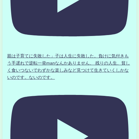
親は子育てに失敗した」子は人生に失敗した。負けに気付きも
う手遅れで逆転一発manなんかありません、 残りの人生、貧し
く食いつないでわずかな楽しみなど見つけて生きていくしかな
いのです。ないのです。