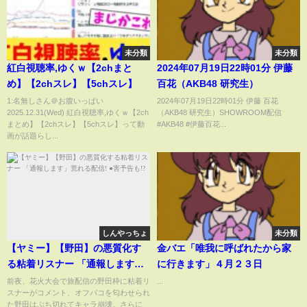
未分類
未分類
紅白視聴率,ゆくｗ【2chまと
2024年07月19日22時01分 伊藤
め】【2chスレ】【5chスレ】
百花（AKB48 研究生）
1:名無しさん＠お腹いっぱい
2024年07月19日22時01分 伊藤 百花
2025.12.31(Wed) 紅白視聴率,ゆくｗ【2ch
（AKB48 研究生）SHOWROOM配信
まとめ】【2chスレ】【5chスレ】って動
#AKB48 #伊藤百花...
画が話題らし...
しんやっちょ
未分類
【ヤミー】【野田】の悪質化す
金バエ「唯我に呼ばれたから家
る粘着リスナー 「通報します」
に行きます」４月２３日
荒れる配信! ●害予告も!?
前夜、花火大会で旅配信の野田枠に粘着リ
...
スナーがコメント、オフパコを匂わせられ
た野田はぶち切れてキャラ崩壊。さらに