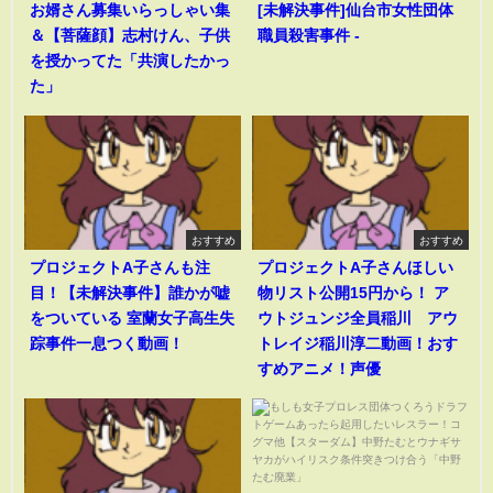
お婿さん募集いらっしゃい集
[未解決事件]仙台市女性団体
＆【菩薩顔】志村けん、子供
職員殺害事件 -
を授かってた「共演したかっ
た」
おすすめ
おすすめ
プロジェクトA子さんも注
プロジェクトA子さんほしい
目！【未解決事件】誰かが嘘
物リスト公開15円から！ ア
をついている 室蘭女子高生失
ウトジュンジ全員稲川 アウ
踪事件一息つく動画！
トレイジ稲川淳二動画！おす
すめアニメ！声優