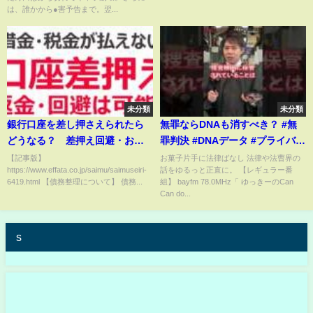
は、誰かから●害予告まで。翌...
未分類
未分類
銀行口座を差し押さえられたら
無罪ならDNAも消すべき？ #無
どうなる？ 差押え回避・お金
罪判決 #DNAデータ #プライバシ
を返してもらうことはできる？
ー権 #指紋採取 #法と人権
【記事版】
お菓子片手に法律ばなし 法律や法曹界の
https://www.effata.co.jp/saimu/saimuseiri-
話をゆるっと正直に。 【レギュラー番
【借金 税金滞納】
6419.html 【債務整理について】 債務...
組】 bayfm 78.0MHz「 ゆっきーのCan
Can do...
s