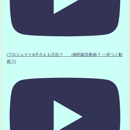
/プロジェクトA子さんも注目？ /感想戯言動画？.一息つく動
画？/