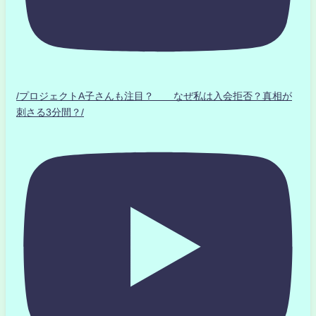
/プロジェクトA子さんも注目？ なぜ私は入会拒否？真相が
刺さる3分間？/