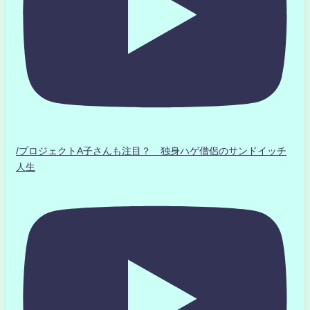
/プロジェクトA子さんも注目？ 独身ハゲ僧侶のサンドイッチ
人生