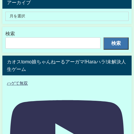
アーカイブ
検索
検索
カオスtomo娘ちゃんねーるアーガマ!Haraハラ!未解決人
生ゲーム
ハゲて無双