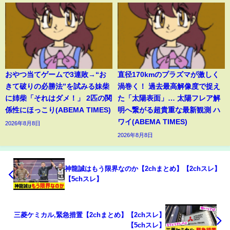
おやつ当てゲームで3連敗→“お
直径170kmのプラズマが激しく
きて破りの必勝法”を試みる妹柴
渦巻く！ 過去最高解像度で捉え
に姉柴「それはダメ！」 2匹の関
た「太陽表面」… 太陽フレア解
係性にほっこり(ABEMA TIMES)
明へ繋がる超貴重な最新観測 ハ
ワイ(ABEMA TIMES)
2026年8月8日
2026年8月8日
神龍誠はもう限界なのか【2chまとめ】【2chスレ】
【5chスレ】
三菱ケミカル,緊急措置【2chまとめ】【2chスレ】
【5chスレ】