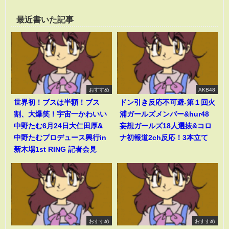
最近書いた記事
おすすめ
AKB48
世界初！ブスは半額！ブス
ドン引き反応不可避-第１回火
割、大爆笑！宇宙一かわいい
浦ガールズメンバー&hur48
中野たむ6月24日大仁田厚&
妄想ガールズ18人選抜&コロ
中野たむプロデュース興行in
ナ初報道2ch反応！3本立て
新木場1st RING 記者会見
おすすめ
おすすめ