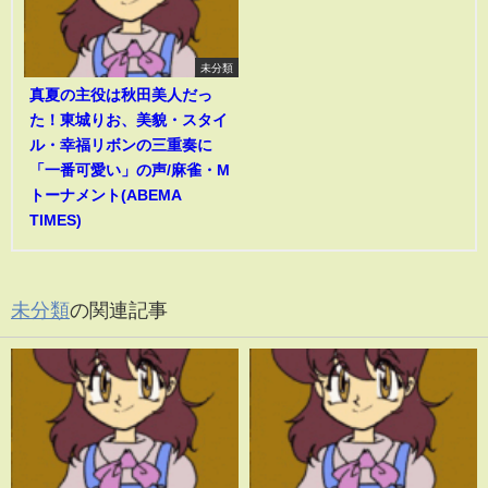
未分類
真夏の主役は秋田美人だっ
た！東城りお、美貌・スタイ
ル・幸福リボンの三重奏に
「一番可愛い」の声/麻雀・M
トーナメント(ABEMA
TIMES)
未分類
の関連記事