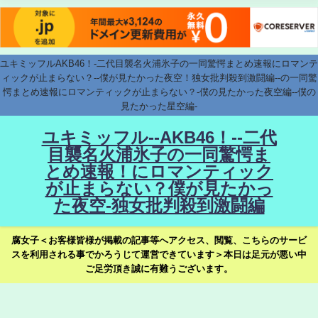
ユキミッフルAKB46！-二代目襲名火浦氷子の一同驚愕まとめ速報にロマンテ
ィックが止まらない？--僕が見たかった夜空！独女批判殺到激闘編--の一同驚
愕まとめ速報にロマンティックが止まらない？-僕の見たかった夜空編--僕の
見たかった星空編-
ユキミッフル--AKB46！--二代
目襲名火浦氷子の一同驚愕ま
とめ速報！にロマンティック
が止まらない？僕が見たかっ
た夜空-独女批判殺到激闘編
腐女子＜お客様皆様が掲載の記事等へアクセス、閲覧、こちらのサービ
スを利用される事でかろうじて運営できています＞本日は足元が悪い中
ご足労頂き誠に有難うございます。