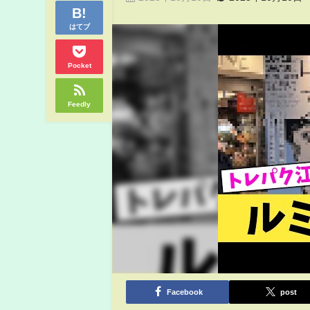
はてブ
Pocket
Feedly
Facebook
post