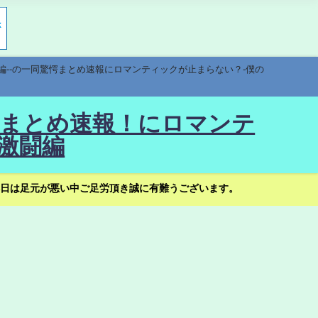
編--の一同驚愕まとめ速報にロマンティックが止まらない？-僕の
驚愕まとめ速報！にロマンテ
激闘編
日は足元が悪い中ご足労頂き誠に有難うございます。