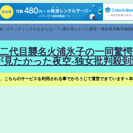
速報にロマンティックが止まらない？--僕が見たかった夜空！独女批判殺到激闘
！--二代目襲名火浦氷子の一同
見たかった夜空-独女批判殺到
、こちらのサービスを利用される事でかろうじて運営できています＞本