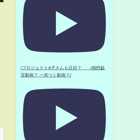
/プロジェクトA子さんも注目？ /感想戯
言動画？.一息つく動画？/