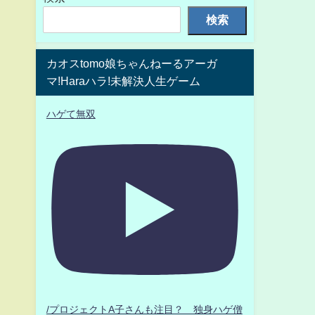
検索
カオスtomo娘ちゃんねーるアーガ
マ!Haraハラ!未解決人生ゲーム
ハゲて無双
/プロジェクトA子さんも注目？ 独身ハゲ僧