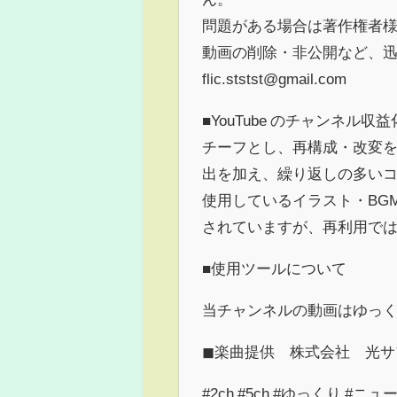
問題がある場合は著作権者
動画の削除・非公開など、
flic.ststst@gmail.com
■YouTube のチャンネル収
チーフとし、再構成・改変を
出を加え、繰り返しの多いコ
使用しているイラスト・BG
されていますが、再利用で
■使用ツールについて
当チャンネルの動画はゆっくり
◼︎楽曲提供 株式会社 光
#2ch #5ch #ゆっくり #ニ