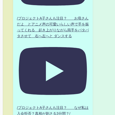
/プロジェクトA子さんも注目？ お母さん
だよ とアニメ声の可愛いらしい声で手を振
ってくれる 起き上がりながら両手をパタパ
タさせて 右へ左へと ダンスする
/プロジェクトA子さんも注目？ なぜ私は
入会拒否？真相が刺さる3分間？/