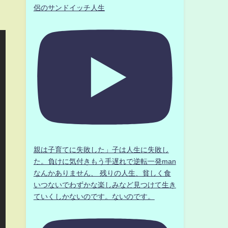
侶のサンドイッチ人生
親は子育てに失敗した」子は人生に失敗し
た。負けに気付きもう手遅れで逆転一発man
なんかありません、 残りの人生、貧しく食
いつないでわずかな楽しみなど見つけて生き
ていくしかないのです。ないのです。