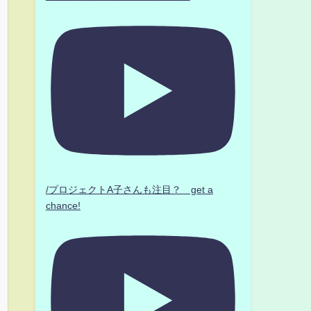
/プロジェクトA子さんも注目？ get a
chance!