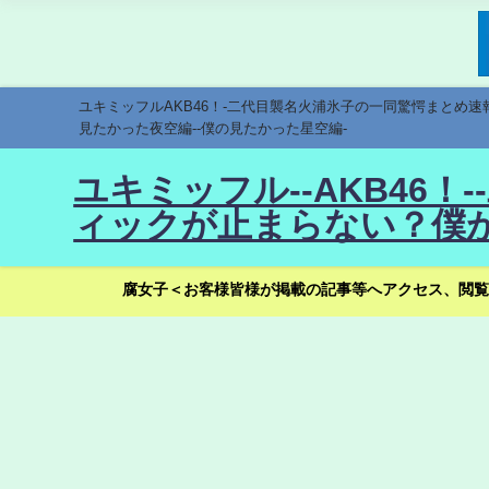
ユキミッフルAKB46！-二代目襲名火浦氷子の一同驚愕まとめ
見たかった夜空編--僕の見たかった星空編-
ユキミッフル--AKB46
ィックが止まらない？僕が
腐女子＜お客様皆様が掲載の記事等へアクセス、閲覧