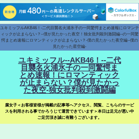
ユキミッフルAKB46！-二代目襲名火浦氷子の一同驚愕まとめ速報にロマンテ
ィックが止まらない？--僕が見たかった夜空！独女批判殺到激闘編--の一同驚
愕まとめ速報にロマンティックが止まらない？-僕の見たかった夜空編--僕の
見たかった星空編-
ユキミッフル--AKB46！--二代
目襲名火浦氷子の一同驚愕ま
とめ速報！にロマンティック
が止まらない？僕が見たかっ
た夜空-独女批判殺到激闘編
腐女子＜お客様皆様が掲載の記事等へアクセス、閲覧、こちらのサービ
スを利用される事でかろうじて運営できています＞本日は足元が悪い中
ご足労頂き誠に有難うございます。