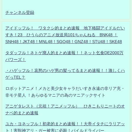
チャンネル登録
アイドッフル！ ワタクシ的まとめ速報 地下格闘アイドルだい
すき！23 ひうらのアニメ放送局101ちゃんねる BNK48 ！
SNH48！JKT48！MNL48！SGO48！GNZ48！STU48！SKE48
タダッフル！ネトゲ廃人的まとめ速報！！ネット乞食DE2000万
パワーズ！
・ハゲッフル！哀愁のハゲ男の髪ってるまとめ速報！！激しくハ
ゲっTEL？
ロボットアニメ！メカと美少女キャラだいすき永遠の非リア充・
非モテ星人 ！あらゆるマニアの為のマニアックサイト
アニゲタレスト（元祖！アニメッフル） ひきこもりニートのオ
ナベ的まとめ速報
ユカ・ヨネッフル！初老的まとめ速報！！大帝イタチにラリアッ
ト！害獣神アリ・ガー被害に必殺！パイルドライバー