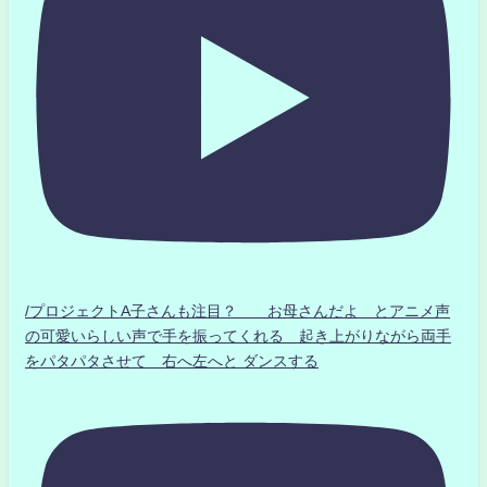
/プロジェクトA子さんも注目？ お母さんだよ とアニメ声
の可愛いらしい声で手を振ってくれる 起き上がりながら両手
をパタパタさせて 右へ左へと ダンスする