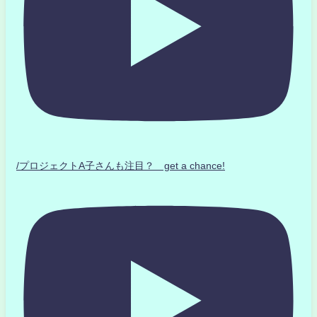
/プロジェクトA子さんも注目？ get a chance!