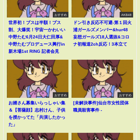
おすすめ
AKB48
世界初！ブスは半額！ブス
ドン引き反応不可避-第１回火
割、大爆笑！宇宙一かわいい
浦ガールズメンバー&hur48
中野たむ6月24日大仁田厚&
妄想ガールズ18人選抜&コロ
中野たむプロデュース興行in
ナ初報道2ch反応！3本立て
新木場1st RING 記者会見
おすすめ
おすすめ
お婿さん募集いらっしゃい集
[未解決事件]仙台市女性団体
＆【菩薩顔】志村けん、子供
職員殺害事件 -
を授かってた「共演したかっ
た」