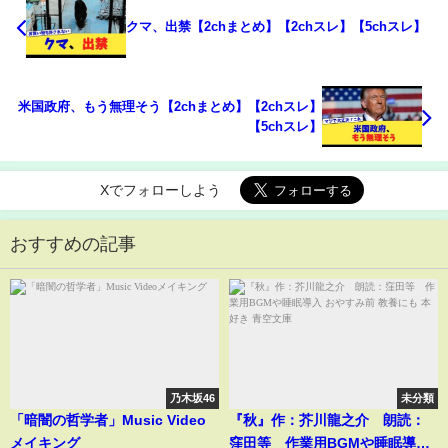
クマ、出禁【2chまとめ】【2chスレ】【5chスレ】
米国政府、もう無理そう【2chまとめ】【2chスレ】
【5chスレ】
Xでフォローしよう
おすすめの記事
乃木坂46
未分類
「暗闇の哲学者」Music Video
『秋』作：芥川龍之介 朗読：
メイキング
窪田等 作業用BGMや睡眠導入