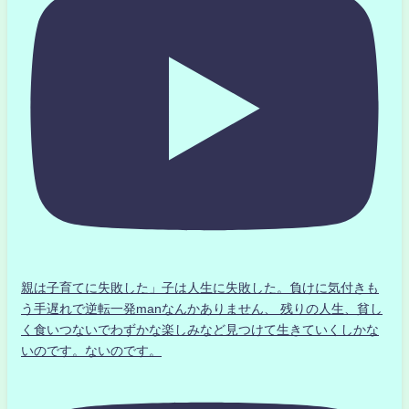
親は子育てに失敗した」子は人生に失敗した。負けに気付きも
う手遅れで逆転一発manなんかありません、 残りの人生、貧し
く食いつないでわずかな楽しみなど見つけて生きていくしかな
いのです。ないのです。