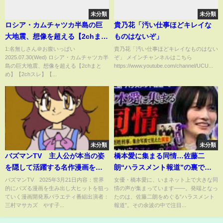
未分類
未分類
ロシア・カムチャツカ半島の巨
貴乃花「汚い仕事ほどキレイな
大地震、想像を超える【2chまと
ものはないぞ」
め】【2chスレ】【5chスレ】
1:名無しさん＠お腹いっぱい
貴乃花「汚い仕事ほどキレイなものはない
2025.07.30(Wed) ロシア・カムチャツカ半
ぞ」 メインチャンネルはこちら
島の巨大地震、想像を超える【2chまと
https://www.youtube.com/channel/UCU...
め】【2chスレ】【...
未分類
未分類
バズマンTV 主人公が本当の姿
橋本愛に集まる同情…佐藤二
を隠して活躍する名作漫画を特
朗“ハラスメント報道”の裏で見
集 3月21日
えた異変😨📸#橋本愛 #佐藤二朗
バズマンTV 2025年3月21日内容：世界
女優・橋本愛に、いまネット上で大きな同
的にバズる漫画を生み出し大ヒットを狙っ
情の声が集まっています――。発端となっ
#夫婦別姓刑事 #ハラスメント報
ていく漫画開発系バラエティ番組出演者：
たのは、佐藤二朗をめぐる“ハラスメント
道 #芸能ニュース #女優 #インス
三村マサカズ やす子...
報道”。その余波の中で注目...
タ #話題 #芸能界 #最新ニュース