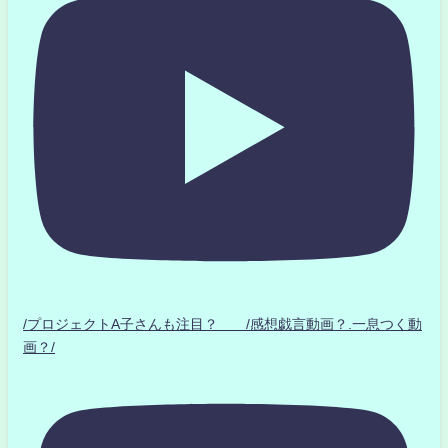
/プロジェクトA子さんも注目？ /感想戯言動画？.一息つく動
画？/