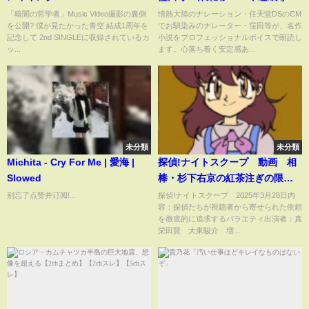
おやすみ前 教養にも 本好き 青空
「暗闇の哲学者」Music Video撮影の裏側
情熱大陸のナレーション・任天堂DSのCM
を公開? 僕が見たかった青空 結成1周年を
でお馴染みのナレーター・窪田等が、名作
文庫
記念して 2nd SINGLEに収録されているカ
小説をプロフェッショナルボイスで朗読し
ッ...
ます。心落ち着く安定感あ...
未分類
未分類
Michita - Cry For Me | 愛海 |
探偵!ナイトスクープ 動画 相
Slowed
棒・杉下右京の紅茶注ぎの限界
はどこ？ 3月28日
别忘了点赞并订阅!...
探偵!ナイトスクープ 2025年3月28日内
容：探偵たちが視聴者から寄せられた依頼
を徹底的に追求するバラエティ出演者：真
栄田賢 大東駿介 増...