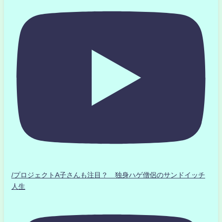
/プロジェクトA子さんも注目？ 独身ハゲ僧侶のサンドイッチ
人生