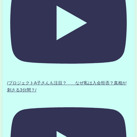
/プロジェクトA子さんも注目？ なぜ私は入会拒否？真相が
刺さる3分間？/