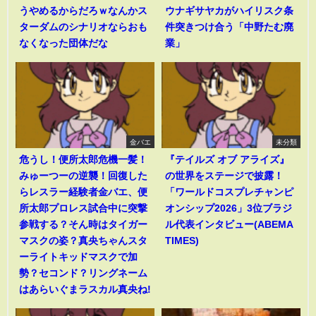
うやめるからだろｗなんかス
ウナギサヤカがハイリスク条
ターダムのシナリオならおも
件突きつけ合う「中野たむ廃
なくなった団体だな
業」
金バエ
未分類
危うし！便所太郎危機一髪！
『テイルズ オブ アライズ』
みゅーつーの逆襲！回復した
の世界をステージで披露！
らレスラー経験者金バエ、便
「ワールドコスプレチャンピ
所太郎プロレス試合中に突撃
オンシップ2026」3位ブラジ
参戦する？そん時はタイガー
ル代表インタビュー(ABEMA
マスクの姿？真央ちゃんスタ
TIMES)
ーライトキッドマスクで加
勢？セコンド？リングネーム
はあらいぐまラスカル真央ね!