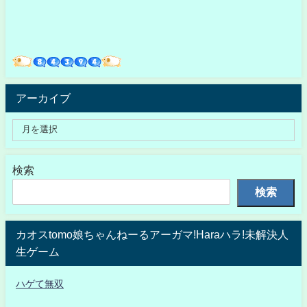
アーカイブ
検索
検索
カオスtomo娘ちゃんねーるアーガマ!Haraハラ!未解決人
生ゲーム
ハゲて無双