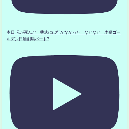
本日 兄が死んだ 葬式には行かなかった などなど 木曜ゴー
ルデン日浦劇場パート7