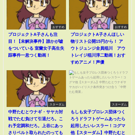
おすすめ
おすすめ
プロジェクトA子さんも注
プロジェクトA子さんほしい
目！【未解決事件】誰かが嘘
物リスト公開15円から！ ア
をついている 室蘭女子高生失
ウトジュンジ全員稲川 アウ
踪事件一息つく動画！
トレイジ稲川淳二動画！おす
すめアニメ！声優
スターダム
スターダム
中野たむとウナギ・サヤカ対
もしも女子プロレス団体つく
戦でたむ負けて引退だろ。こ
ろうドラフトゲームあったら
れ予定調和だろ。上谷にあっ
起用したいレスラー！コグマ
さりベルト取られたのっても
他【スターダム】中野たむと