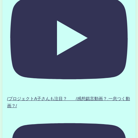
/プロジェクトA子さんも注目？ /感想戯言動画？.一息つく動
画？/