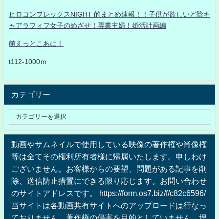
ヒロコンプレックスNIGHT 的まとめ速報！！子供が欲しいど陰キ
ャアラフィフ女子のめざせ！専業主婦！婚活計画編
萌えっとこあに！
t112-1000ｍ
カテゴリー
動画やサムネイルで使用している映像の著作権や肖像権
等は全てその権利所有者様に帰属いたします。申しわけ
ございません。お客様からの要望、問題がある記事を削
除、送信防止措置にできる限り応じます。お問い合わせ
のサイトアドレスです。 https://form.os7.biz/f/c82c6596/
当サイトは各動画共有サイトへのアップロードは行なっ
ておりません、著作権の侵害を目的としていません、埋