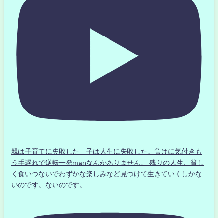
親は子育てに失敗した」子は人生に失敗した。負けに気付きも
う手遅れで逆転一発manなんかありません、 残りの人生、貧し
く食いつないでわずかな楽しみなど見つけて生きていくしかな
いのです。ないのです。