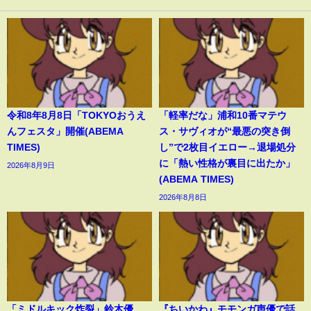
令和8年8月8日「TOKYOおうえ
「軽率だな」浦和10番マテウ
んフェスタ」開催(ABEMA
ス・サヴィオが“最悪の突き倒
TIMES)
し”で2枚目イエロー→退場処分
に「熱い性格が裏目に出たか」
2026年8月9日
(ABEMA TIMES)
2026年8月8日
「ミドルキック炸裂」鈴木優
『ちいかわ』モモンガ声優で話