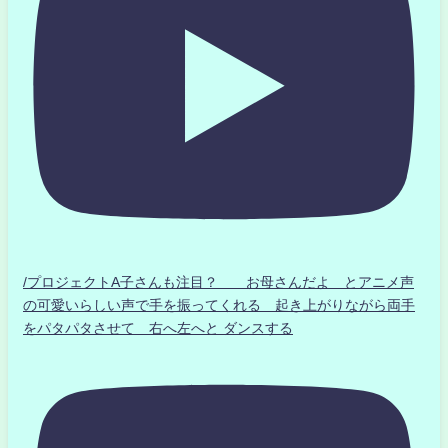
/プロジェクトA子さんも注目？ お母さんだよ とアニメ声
の可愛いらしい声で手を振ってくれる 起き上がりながら両手
をパタパタさせて 右へ左へと ダンスする