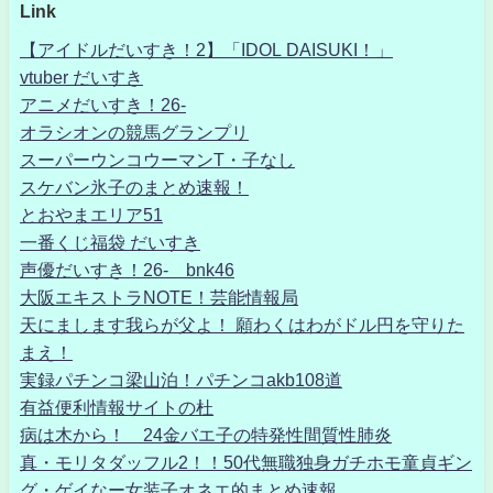
Link
【アイドルだいすき！2】「IDOL DAISUKI！」
vtuber だいすき
アニメだいすき！26-
オラシオンの競馬グランプリ
スーパーウンコウーマンT・子なし
スケバン氷子のまとめ速報！
とおやまエリア51
一番くじ福袋 だいすき
声優だいすき！26- bnk46
大阪エキストラNOTE！芸能情報局
天にまします我らが父よ！ 願わくはわがドル円を守りた
まえ！
実録パチンコ梁山泊！パチンコakb108道
有益便利情報サイトの杜
病は木から！ 24金バエ子の特発性間質性肺炎
真・モリタダッフル2！！50代無職独身ガチホモ童貞ギン
グ・ゲイなー女装子オネエ的まとめ速報