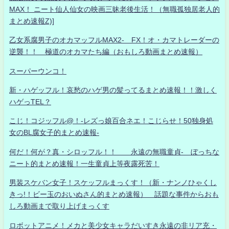
MAX！ ニート仙人仙女の映画三昧老後生活！（無職孤独居老人的
まとめ速報Z)]
乙女系腐男子のオカマッフルMAX2- FX！オ・カマトレーダーの
逆襲！！ 極道のオカマたち編（おもしろ動画まとめ速報）
スーパーウンコ！
新・ハゲッフル！哀愁のハゲ男の髪ってるまとめ速報！！激しく
ハゲっTEL？
こじ！コジッフル@！-レズっ娘百合ネエ！こじらせ！50独身処
女のBL腐女子的まとめ速報-
何だ！何が？真・シロッフル！！ 永遠の無職童貞- ぼっちな
ニート的まとめ速報！一生童貞上等夜露死苦！
男装スケバン女子！スケッフルまっくす！（新・ナンノひゃくし
きっ!！ビー玉のおいぬさん的まとめ速報） 話題な事件からおも
しろ動画まで取り上げまっくす
ロボットアニメ！メカと美少女キャラだいすき永遠の非リア充・