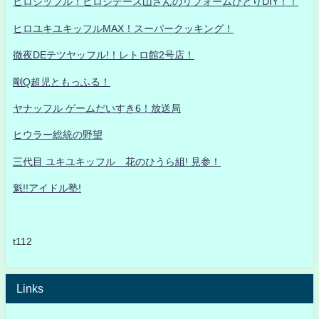
ヒロシッフル！ヒロシデース山さんのリフォームひとりDIY！！
ヒロユキユキッフルMAX！スーパークッキング！
徹夜DEテツヤッフル!！レトロ館2号店！
剛Q超児ともっふる！
ヤナッフル ゲームだいすき6！放送局
ヒウラー総統の野望
三代目 ユキユキッフル 花のひうら組! 見参！
魁!!アイドル塾!
t112
Links