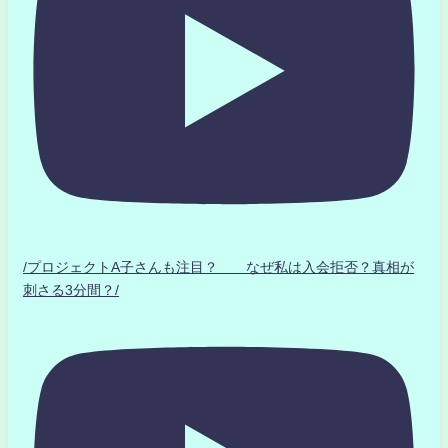
/プロジェクトA子さんも注目？ なぜ私は入会拒否？真相が
刺さる3分間？/