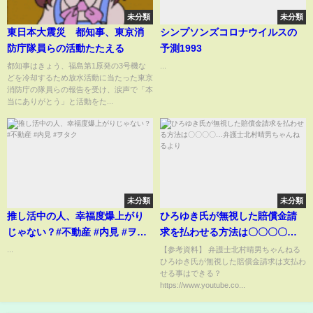
未分類
未分類
東日本大震災 都知事、東京消
シンプソンズコロナウイルスの
防庁隊員らの活動たたえる
予測1993
都知事はきょう、福島第1原発の3号機な
...
どを冷却するため放水活動に当たった東京
消防庁の隊員らの報告を受け、涙声で「本
当にありがとう」と活動をた...
未分類
未分類
推し活中の人、幸福度爆上がり
ひろゆき氏が無視した賠償金請
じゃない？#不動産 #内見 #ヲタ
求を払わせる方法は〇〇〇〇…
ク
弁護士北村晴男ちゃんねるより
...
【参考資料】 弁護士北村晴男ちゃんねる
ひろゆき氏が無視した賠償金請求は支払わ
せる事はできる？
https://www.youtube.co...