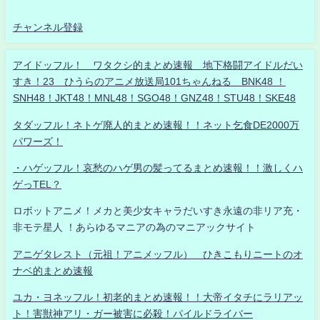
チャンネル登録
アイドッフル！ ワタクシ的まとめ速報 地下格闘アイドルだい
すき！23 ひうらのアニメ放送局101ちゃんねる BNK48 ！
SNH48！JKT48！MNL48！SGO48！GNZ48！STU48！SKE48
タダッフル！ネトゲ廃人的まとめ速報！！ネット乞食DE2000万
パワーズ！
・ハゲッフル！哀愁のハゲ男の髪ってるまとめ速報！！激しくハ
ゲっTEL？
ロボットアニメ！メカと美少女キャラだいすき永遠の非リア充・
非モテ星人 ！あらゆるマニアの為のマニアックサイト
アニゲタレスト（元祖！アニメッフル） ひきこもりニートのオ
ナベ的まとめ速報
ユカ・ヨネッフル！初老的まとめ速報！！大帝イタチにラリアッ
ト！害獣神アリ・ガー被害に必殺！パイルドライバー