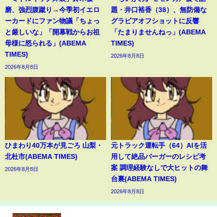
磨、強烈腹蹴り→今季初イエロ
題・井口裕香（38）、無防備な
ーカードにファン物議「ちょっ
グラビアオフショットに反響
と厳しいな」「開幕戦からお祖
「たまりませんねっ」(ABEMA
母様に怒られる」(ABEMA
TIMES)
TIMES)
2026年8月8日
2026年8月8日
ひまわり40万本が見ごろ 山梨・
元トラック運転手（64）AIを活
北杜市(ABEMA TIMES)
用して絶品バーガーのレシピ考
案 調理経験なしで大ヒットの舞
2026年8月8日
台裏(ABEMA TIMES)
2026年8月8日