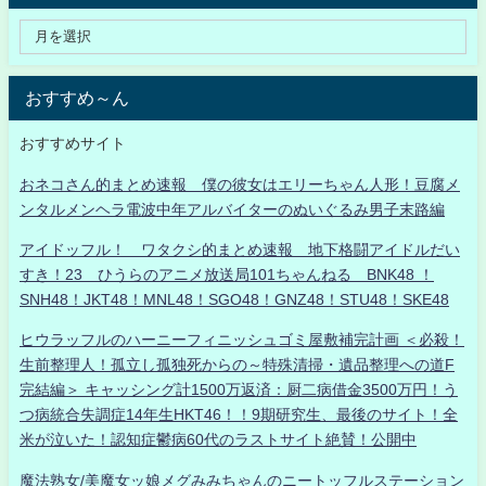
おすすめ～ん
おすすめサイト
おネコさん的まとめ速報 僕の彼女はエリーちゃん人形！豆腐メ
ンタルメンヘラ電波中年アルバイターのぬいぐるみ男子末路編
アイドッフル！ ワタクシ的まとめ速報 地下格闘アイドルだい
すき！23 ひうらのアニメ放送局101ちゃんねる BNK48 ！
SNH48！JKT48！MNL48！SGO48！GNZ48！STU48！SKE48
ヒウラッフルのハーニーフィニッシュゴミ屋敷補完計画 ＜必殺！
生前整理人！孤立し孤独死からの～特殊清掃・遺品整理への道F
完結編＞ キャッシング計1500万返済：厨二病借金3500万円！う
つ病統合失調症14年生HKT46！！9期研究生、最後のサイト！全
米が泣いた！認知症鬱病60代のラストサイト絶賛！公開中
魔法熟女/美魔女ッ娘メグみみちゃんのニートッフルステーション