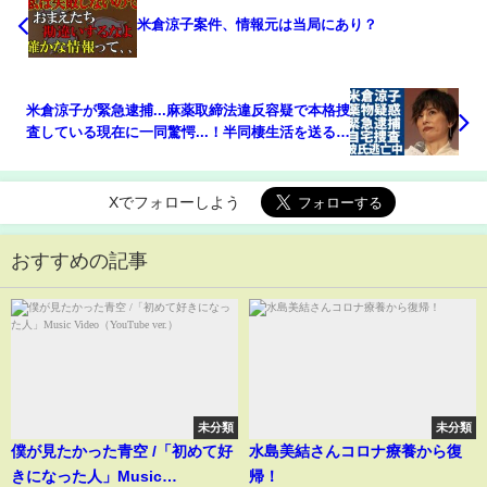
米倉涼子案件、情報元は当局にあり？
米倉涼子が緊急逮捕...麻薬取締法違反容疑で本格捜
査している現在に一同驚愕...！半同棲生活を送る彼
氏が海外逃亡中...芸能界引退も確定した真相に言葉
を失う...
Xでフォローしよう
おすすめの記事
未分類
未分類
僕が見たかった青空 /「初めて好
水島美結さんコロナ療養から復
きになった人」Music
帰！