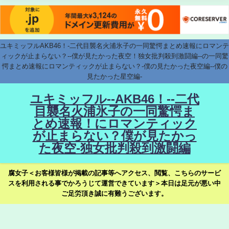
ユキミッフルAKB46！-二代目襲名火浦氷子の一同驚愕まとめ速報にロマンテ
ィックが止まらない？--僕が見たかった夜空！独女批判殺到激闘編--の一同驚
愕まとめ速報にロマンティックが止まらない？-僕の見たかった夜空編--僕の
見たかった星空編-
ユキミッフル--AKB46！--二代
目襲名火浦氷子の一同驚愕ま
とめ速報！にロマンティック
が止まらない？僕が見たかっ
た夜空-独女批判殺到激闘編
腐女子＜お客様皆様が掲載の記事等へアクセス、閲覧、こちらのサービ
スを利用される事でかろうじて運営できています＞本日は足元が悪い中
ご足労頂き誠に有難うございます。