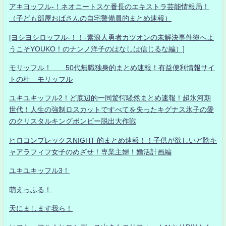
アキヨッフル-！ネオニートスケ番長のエキストラ芸能情報局！
（子ども部屋おばさんの自宅警備員的まとめ速報）
[ヨシヨシロッフル-！！-素浪人勇者カツオンの未解決事件簿へよ
うこそYOUKO！のナンノ洋子のはなしは信じるな編）]
モリッフル！ 50代無職独身的まとめ速報！有益便利情報サイ
トの杜 モリッフル
ユキユキッフル2！ど底辺的一同驚愕騒然まとめ速報！超氷河期
世代！人生の強制ロスカットですべてを失ったキグナス氷子の愛
のクリスタルキングボンビー脱出大作戦
ヒロコンプレックスNIGHT 的まとめ速報！！子供が欲しいど陰キ
ャアラフィフ女子のめざせ！専業主婦！婚活計画編
ユキユキッフル3！
萌えっふる！
天にまします我ら！