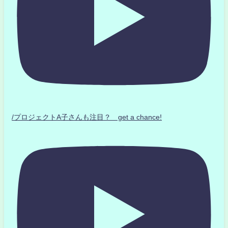
/プロジェクトA子さんも注目？ get a chance!