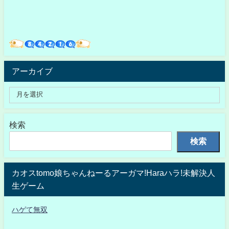
アーカイブ
検索
検索
カオスtomo娘ちゃんねーるアーガマ!Haraハラ!未解決人
生ゲーム
ハゲて無双