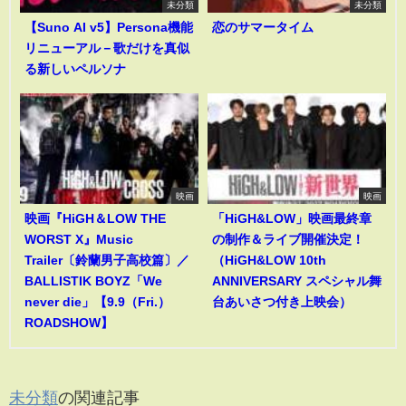
未分類
未分類
【Suno AI v5】Persona機能
恋のサマータイム
リニューアル－歌だけを真似
る新しいペルソナ
映画
映画
映画『HiGH＆LOW THE
「HiGH&LOW」映画最終章
WORST X』Music
の制作＆ライブ開催決定！
Trailer〔鈴蘭男子高校篇〕／
（HiGH&LOW 10th
BALLISTIK BOYZ「We
ANNIVERSARY スペシャル舞
never die」【9.9（Fri.）
台あいさつ付き上映会）
ROADSHOW】
未分類
の関連記事