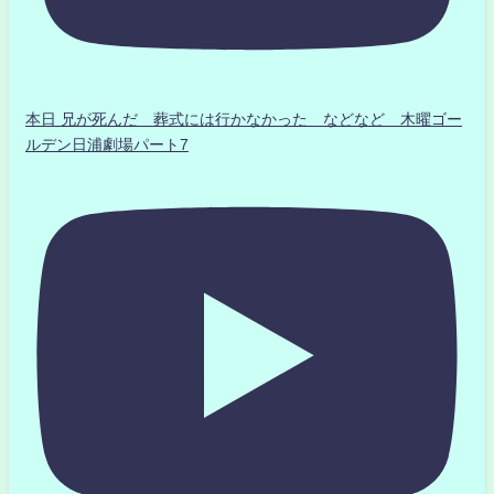
本日 兄が死んだ 葬式には行かなかった などなど 木曜ゴー
ルデン日浦劇場パート7