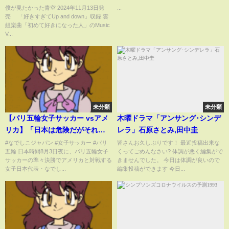
Video（YouTube ver.）
僕が見たかった青空 2024年11月13日発
...
売 「好きすぎてUp and down」収録 雲
組楽曲「初めて好きになった人」のMusic
V...
未分類
未分類
【パリ五輪女子サッカー vsアメ
木曜ドラマ「アンサング･シンデ
リカ】「日本は危険だがそれで
レラ」石原さとみ,田中圭
も…」なでしこの準々決勝で海
#なでしこジャパン #女子サッカー #パリ
皆さんお久しぶりです！ 最近投稿出来な
五輪 日本時間8月3日夜に、パリ五輪女子
くってごめんなさい? 体調が悪く編集がで
外メディアが予想合戦展開‼︎
サッカーの準々決勝でアメリカと対戦する
きませんでした。 今日は体調が良いので
女子日本代表・なでし...
編集投稿ができます 今日...