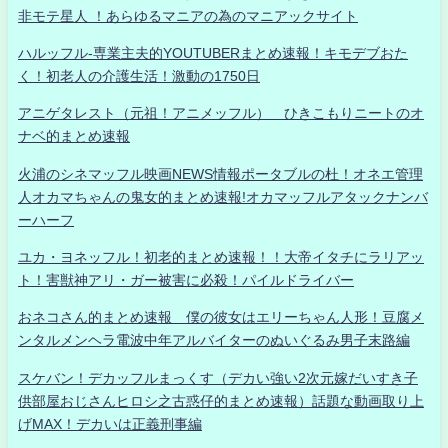
非モテ星人 ！あらゆるマニアの為のマニアックサイト
ハルッフル-専業主夫的YOUTUBERまとめ速報！キモデブおた
く！初老人の介護生活！激動の1750日
アニゲタレスト（元祖！アニメッフル） ひきこもりニートのオ
ナベ的まとめ速報
火浦のシネマッフル映画NEWS情報ポータブルの杜！オネエ管理
人オカマちゃんの鬼女的まとめ速報!オカマッフルアタックナンバ
ーハーフ
ユカ・ヨネッフル！初老的まとめ速報！！大帝イタチにラリアッ
ト！害獣神アリ・ガー被害に必殺！パイルドライバー
おネコさん的まとめ速報 僕の彼女はエリーちゃん人形！豆腐メ
ンタルメンヘラ電波中年アルバイターのぬいぐるみ男子末路編
スケバン！デカッフルまっくす（デカい強い2次元嫁だいすき子
供部屋おじさんヒロシ之古惑仔的まとめ速報）話題な動画取り上
げMAX！デカいは正義刑事編