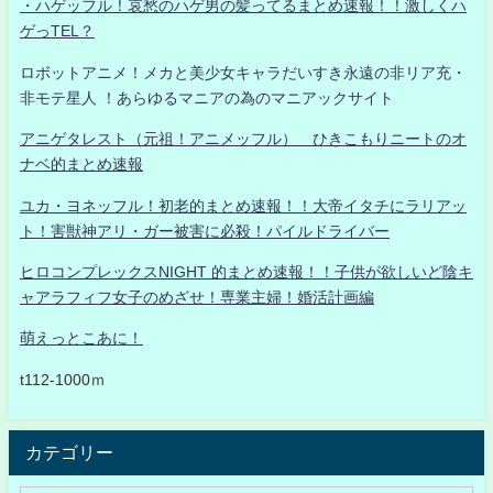
・ハゲッフル！哀愁のハゲ男の髪ってるまとめ速報！！激しくハ
ゲっTEL？
ロボットアニメ！メカと美少女キャラだいすき永遠の非リア充・
非モテ星人 ！あらゆるマニアの為のマニアックサイト
アニゲタレスト（元祖！アニメッフル） ひきこもりニートのオ
ナベ的まとめ速報
ユカ・ヨネッフル！初老的まとめ速報！！大帝イタチにラリアッ
ト！害獣神アリ・ガー被害に必殺！パイルドライバー
ヒロコンプレックスNIGHT 的まとめ速報！！子供が欲しいど陰キ
ャアラフィフ女子のめざせ！専業主婦！婚活計画編
萌えっとこあに！
t112-1000ｍ
カテゴリー