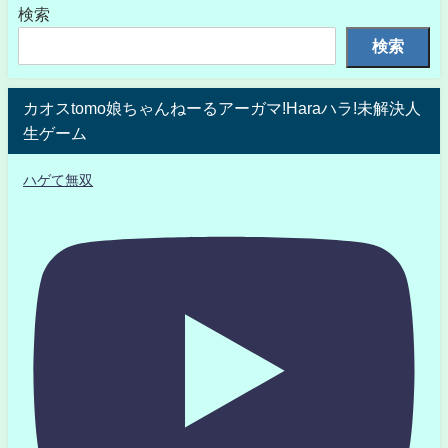
検索
検索
カオスtomo娘ちゃんねーるアーガマ!Haraハラ!未解決人
生ゲーム
ハゲて無双