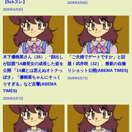
【5chスレ】
2026年8月8日
2026年8月8日
木下優樹菜さん（38）、“顔出し
「ご夫婦でデートですか」と話
が話題”14歳長女の成長した姿を
題！武井咲（32）、最新の自撮
公開 「14歳とは思えぬオトナっ
りショット公開(ABEMA TIMES)
ぽさ」「優樹菜ちゃんにそっく
2026年8月7日
りすぎる」など反響(ABEMA
TIMES)
2026年8月7日