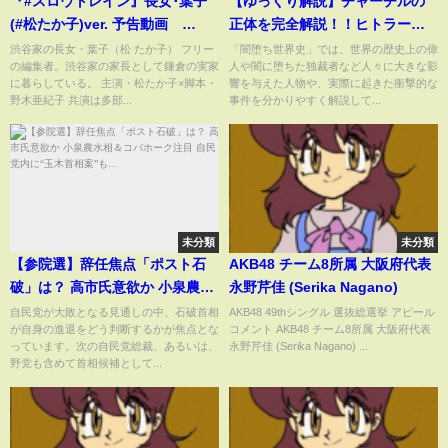
『#スロウトレイン』長女･葉子
【ゆっくり解説】チャーチルの
(#松たか子)ver. 予告動画
正体を完全解説！！ヒトラーか
1/2(木)よる9時【TBS】
ら世界を救ったのか！？
渋谷家の長女・葉子（松 たか子） フリー
「闇堕ち世界史」では、世界の歴史上の偉
の編集者。渋谷家の家長として鎌倉の実家
人や闇に堕ちた独裁者など人々に大きな影
に暮らしている。 主演・松たか子×脚本・
響を与えた人物や、実際に起きた衝撃的な
野木亜紀子 共演は多部...
事件を分かりやすく解説して...
未分類
未分類
【参院選】辞任焦点「ポスト石
AKB48 チーム8所属 大阪府代表
破」は？ 高市氏意欲か 小泉農水
永野芹佳 (Serika Nagano)
相＆コバホーク注目 自民党内
自民党が大敗となる見通しの中、石破首相
AKB48 49thシングル 選抜総選挙 アピール
が自身の進退をどう判断するかが焦点とな
コメント AKB48 チーム8所属 大阪府代表
に“玉木首相案”も...
っています。次の自民党総裁、あるいは、
永野芹佳 (Serika Nagano) ...
野党も含めて首相候補として...