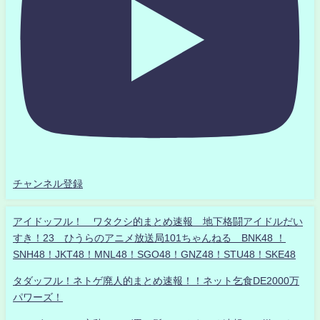
チャンネル登録
アイドッフル！ ワタクシ的まとめ速報 地下格闘アイドルだい
すき！23 ひうらのアニメ放送局101ちゃんねる BNK48 ！
SNH48！JKT48！MNL48！SGO48！GNZ48！STU48！SKE48
タダッフル！ネトゲ廃人的まとめ速報！！ネット乞食DE2000万
パワーズ！