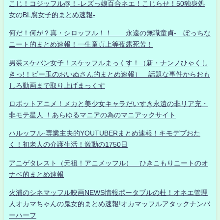
こじ！コジッフル@！-レズっ娘百合ネエ！こじらせ！50独身処
女のBL腐女子的まとめ速報-
何だ！何が？真・シロッフル！！ 永遠の無職童貞- ぼっちな
ニート的まとめ速報！一生童貞上等夜露死苦！
男装スケバン女子！スケッフルまっくす！（新・ナンノひゃくし
きっ!！ビー玉のおいぬさん的まとめ速報） 話題な事件からおも
しろ動画まで取り上げまっくす
ロボットアニメ！メカと美少女キャラだいすき永遠の非リア充・
非モテ星人 ！あらゆるマニアの為のマニアックサイト
ハルッフル-専業主夫的YOUTUBERまとめ速報！キモデブおた
く！初老人の介護生活！激動の1750日
アニゲタレスト（元祖！アニメッフル） ひきこもりニートのオ
ナベ的まとめ速報
火浦のシネマッフル映画NEWS情報ポータブルの杜！オネエ管理
人オカマちゃんの鬼女的まとめ速報!オカマッフルアタックナンバ
ーハーフ