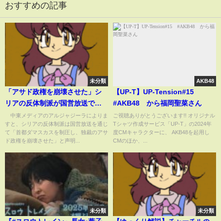
おすすめの記事
未分類
AKB48
「アサド政権を崩壊させた」シ
【UP-T】UP-Tension#15
リアの反体制派が国営放送で声
#AKB48 から福岡聖菜さん
明(2024年12月8日)
中東メディアのアルジャジーラによりま
ご視聴ありがとうございます!! オリジナル
すと、シリアの反体制派は国営放送を通じ
Tシャツ作成サービス「UP-T」の2024年
て「首都ダマスカスを制圧し、独裁のアサ
度CMキャラクターに、 AKB48を起用し
ド政権を崩壊させた」と声明...
CMのほか、...
未分類
未分類