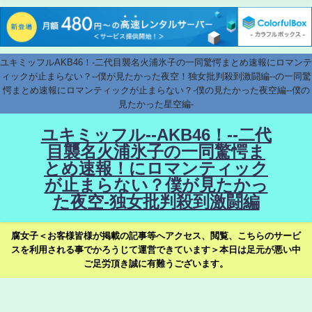
ユキミッフルAKB46！-二代目襲名火浦氷子の一同驚愕まとめ速報にロマンテ
ィックが止まらない？--僕が見たかった夜空！独女批判殺到激闘編--の一同驚
愕まとめ速報にロマンティックが止まらない？-僕の見たかった夜空編--僕の
見たかった星空編-
ユキミッフル--AKB46！--二代
目襲名火浦氷子の一同驚愕ま
とめ速報！にロマンティック
が止まらない？僕が見たかっ
た夜空-独女批判殺到激闘編
腐女子＜お客様皆様が掲載の記事等へアクセス、閲覧、こちらのサービ
スを利用される事でかろうじて運営できています＞本日は足元が悪い中
ご足労頂き誠に有難うございます。