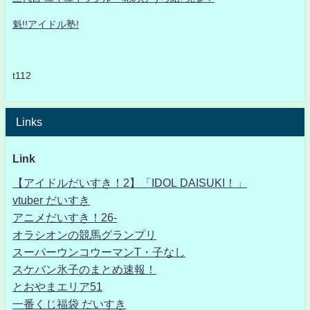
魁!!アイドル塾!
t112
Links
Link
【アイドルだいすき！2】「IDOL DAISUKI！」
vtuber だいすき
アニメだいすき！26-
オラシオンの競馬グランプリ
スーパーウンコウーマンT・子なし
スケバン氷子のまとめ速報！
とおやまエリア51
一番くじ福袋 だいすき