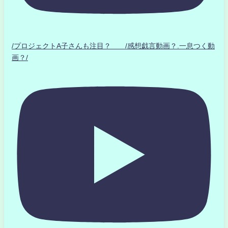
/プロジェクトA子さんも注目？ /感想戯言動画？.一息つく動
画？/