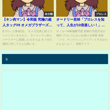
未分類
プロレス
【キン肉マン】令和版 究極の超
オードリー若林「プロレスを知
人タッグ#9 オメガブラザーズVS
って、人生が10倍楽しい！」
混沌の救世主コンビ【ファイプ
【オードリーのラジオトーク・
Bブロック第4試合。 オメガ兄弟と戦うラ
サッカーW杯優勝予想 若林の予想方法が
ーメンマン＆カオス。 ラーメンマン自ら
独特 プロレスにかぶれ続ける若林 若林
ロクラフト】
オールナイトニッポン】
パートナーに抜擢したカオスは オメガの
「いつ、ナンチャンにラリアットするかわ
威信に対してどんな戦いを...
かんないよ！」 高校アメフ...
s