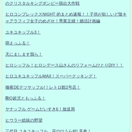
のクリスタルキングボンビー脱出大作戦
ヒロコンプレックスNIGHT 的まとめ速報！！子供が欲しいど陰キ
ャアラフィフ女子のめざせ！専業主婦！婚活計画編
ユキユキッフル3！
萌えっふる！
天にまします我ら！
ヒロシッフル！ヒロシデース山さんのリフォームひとりDIY！！
ヒロユキユキッフルMAX！スーパークッキング！
徹夜DEテツヤッフル!！レトロ館2号店！
剛Q超児ともっふる！
ヤナッフル ゲームだいすき6！放送局
ヒウラー総統の野望
三代目 ユキユキッフル 花のひうら組! 見参！