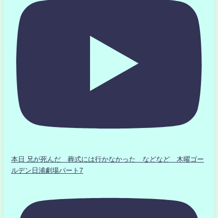
本日 兄が死んだ 葬式には行かなかった などなど 木曜ゴー
ルデン日浦劇場パート7