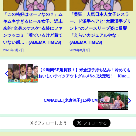
「この格好はセーフなの？」ム
「美狂」人気日本人女子レスラ
キムキすぎるヒール女子、近未
ー、ド派手ヘアと“大胆漢字プリ
来的“全身スケスケ”衣装にファ
ント”のノースリーブ姿に反響
ンツッコミ「着ているけど着て
「えらいカジュアルやな」
いない感…」(ABEMA TIMES)
(ABEMA TIMES)
2026年8月7日
2026年8月7日
【２時間SP延長戦！】米倉涼子持ち込み！冷めても
おいしいテイクアウトグルメNo.1決定戦！ King &
Prince 平野紫耀への催眠術延長戦も！10/27(木)『櫻
井･有吉THE夜会』【TBS】
CANADEL [米倉涼子] 15秒 CM
Xでフォローしよう