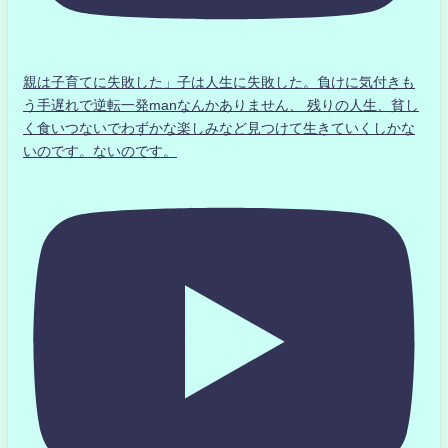
親は子育てに失敗した」子は人生に失敗した。負けに気付きも
う手遅れで逆転一発manなんかありません、 残りの人生、貧し
く食いつないでわずかな楽しみなど見つけて生きていくしかな
いのです。ないのです。