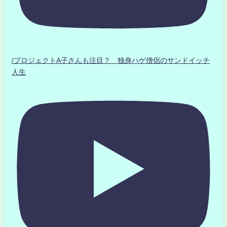
/プロジェクトA子さんも注目？ 独身ハゲ僧侶のサンドイッチ
人生