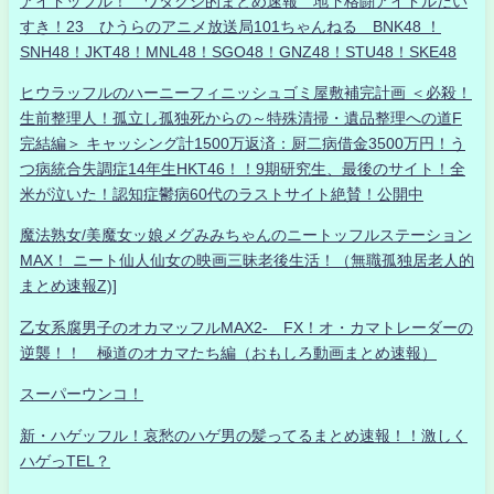
アイドッフル！ ワタクシ的まとめ速報 地下格闘アイドルだい
すき！23 ひうらのアニメ放送局101ちゃんねる BNK48 ！
SNH48！JKT48！MNL48！SGO48！GNZ48！STU48！SKE48
ヒウラッフルのハーニーフィニッシュゴミ屋敷補完計画 ＜必殺！
生前整理人！孤立し孤独死からの～特殊清掃・遺品整理への道F
完結編＞ キャッシング計1500万返済：厨二病借金3500万円！う
つ病統合失調症14年生HKT46！！9期研究生、最後のサイト！全
米が泣いた！認知症鬱病60代のラストサイト絶賛！公開中
魔法熟女/美魔女ッ娘メグみみちゃんのニートッフルステーション
MAX！ ニート仙人仙女の映画三昧老後生活！（無職孤独居老人的
まとめ速報Z)]
乙女系腐男子のオカマッフルMAX2- FX！オ・カマトレーダーの
逆襲！！ 極道のオカマたち編（おもしろ動画まとめ速報）
スーパーウンコ！
新・ハゲッフル！哀愁のハゲ男の髪ってるまとめ速報！！激しく
ハゲっTEL？