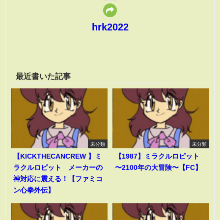
hrk2022
最近書いた記事
未分類
未分類
【KICKTHECANCREW 】ミ
【1987】ミラクルロピット
ラクルロピット メーカーの
〜2100年の大冒険〜【FC】
神対応に震える！【ファミコ
ン心拳外伝】