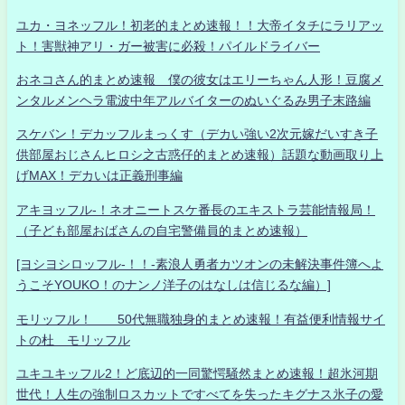
ユカ・ヨネッフル！初老的まとめ速報！！大帝イタチにラリアッ
ト！害獣神アリ・ガー被害に必殺！パイルドライバー
おネコさん的まとめ速報 僕の彼女はエリーちゃん人形！豆腐メ
ンタルメンヘラ電波中年アルバイターのぬいぐるみ男子末路編
スケバン！デカッフルまっくす（デカい強い2次元嫁だいすき子
供部屋おじさんヒロシ之古惑仔的まとめ速報）話題な動画取り上
げMAX！デカいは正義刑事編
アキヨッフル-！ネオニートスケ番長のエキストラ芸能情報局！
（子ども部屋おばさんの自宅警備員的まとめ速報）
[ヨシヨシロッフル-！！-素浪人勇者カツオンの未解決事件簿へよ
うこそYOUKO！のナンノ洋子のはなしは信じるな編）]
モリッフル！ 50代無職独身的まとめ速報！有益便利情報サイ
トの杜 モリッフル
ユキユキッフル2！ど底辺的一同驚愕騒然まとめ速報！超氷河期
世代！人生の強制ロスカットですべてを失ったキグナス氷子の愛