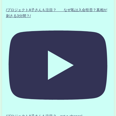
/プロジェクトA子さんも注目？ なぜ私は入会拒否？真相が
刺さる3分間？/