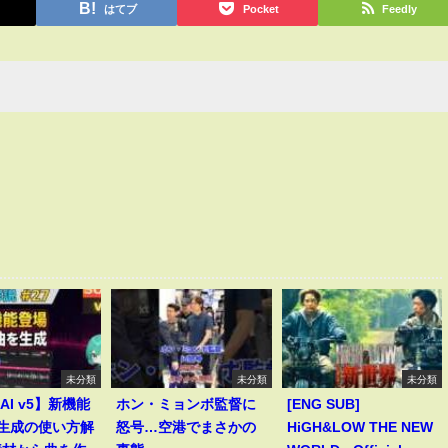
はてブ
Pocket
Feedly
未分類
未分類
未分類
 AI v5】新機能
ホン・ミョンボ監督に
[ENG SUB]
le生成の使い方解
怒号…空港でまさかの
HiGH&LOW THE NEW