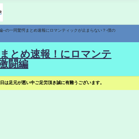
編--の一同驚愕まとめ速報にロマンティックが止まらない？-僕の
驚愕まとめ速報！にロマンテ
激闘編
日は足元が悪い中ご足労頂き誠に有難うございます。