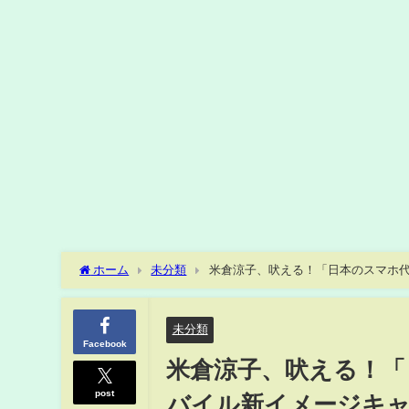
ホーム
未分類
米倉涼子、吠える！「日本のスマホ代
込篇」「余計な条件なし篇」
未分類
Facebook
米倉涼子、吠える！「
post
バイル新イメージキャ