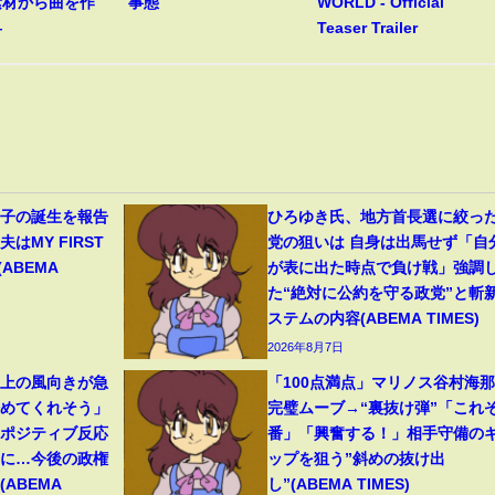
素材から曲を作
事態
WORLD - Official
―
Teaser Trailer
1子の誕生を報告
ひろゆき氏、地方首長選に絞っ
はMY FIRST
党の狙いは 自身は出馬せず「自
(ABEMA
が表に出た時点で負け戦」強調
た“絶対に公約を守る政党”と斬
ステムの内容(ABEMA TIMES)
2026年8月7日
ト上の風向きが急
「100点満点」マリノス谷村海
始めてくれそう」
完璧ムーブ→“裏抜け弾”「これぞ
たポジティブ反応
番」「興奮する！」相手守備の
”に…今後の政権
ップを狙う”斜めの抜け出
ABEMA
し”(ABEMA TIMES)