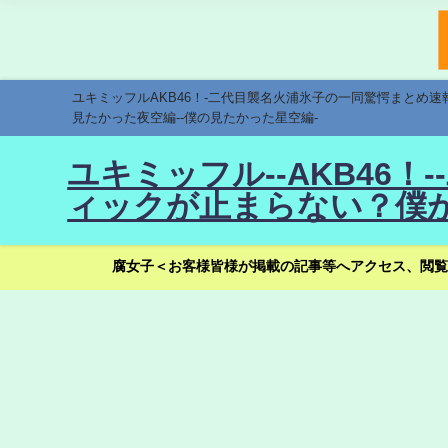
ユキミッフルAKB46！-二代目襲名火浦氷子の一同驚愕まとめ
見たかった夜空編--僕の見たかった星空編-
ユキミッフル--AKB46
ィックが止まらない？僕が
腐女子＜お客様皆様が掲載の記事等へアクセス、閲覧