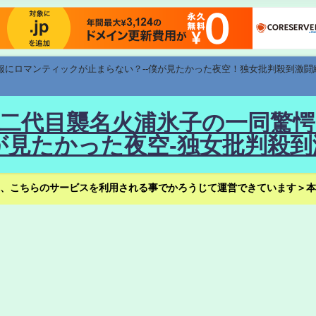
速報にロマンティックが止まらない？--僕が見たかった夜空！独女批判殺到激闘
！--二代目襲名火浦氷子の一同
見たかった夜空-独女批判殺到
、こちらのサービスを利用される事でかろうじて運営できています＞本