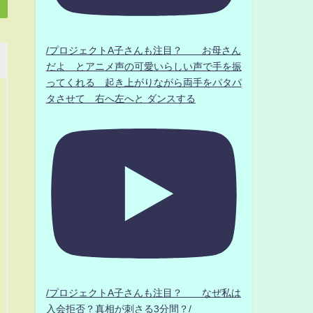
/プロジェクトA子さんも注目？ お母さん
だよ とアニメ声の可愛いらしい声で手を振
ってくれる 起き上がりながら両手をパタパ
タさせて 右へ左へと ダンスする
/プロジェクトA子さんも注目？ なぜ私は
入会拒否？真相が刺さる3分間？/