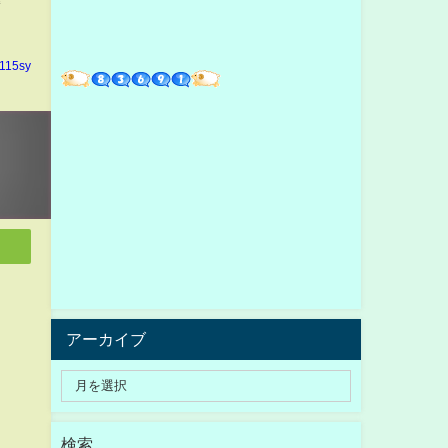
n115sy
アーカイブ
検索