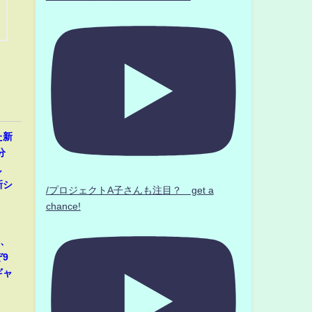
た新
分
し
新シ
/プロジェクトA子さんも注目？ get a
chance!
那、
9
ギャ