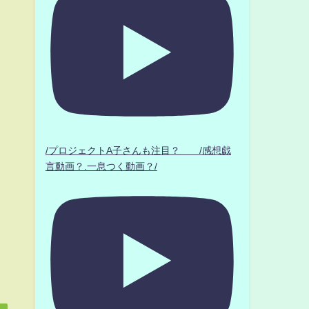
/プロジェクトA子さんも注目？ /感想戯
言動画？.一息つく動画？/