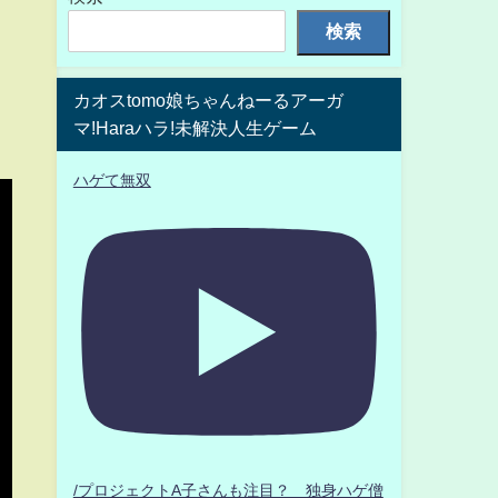
検索
カオスtomo娘ちゃんねーるアーガ
マ!Haraハラ!未解決人生ゲーム
ハゲて無双
/プロジェクトA子さんも注目？ 独身ハゲ僧