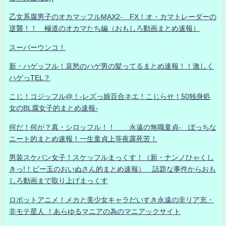
乙女系腐男子のオカマッフルMAX2- FX！オ・カマトレーダーの
逆襲！！ 極道のオカマたち編（おもしろ動画まとめ速報）
スーパーウンコ！
新・ハゲッフル！哀愁のハゲ男の髪ってるまとめ速報！！激しく
ハゲっTEL？
こじ！コジッフル@！-レズっ娘百合ネエ！こじらせ！50独身処
女のBL腐女子的まとめ速報-
何だ！何が？真・シロッフル！！ 永遠の無職童貞- ぼっちな
ニート的まとめ速報！一生童貞上等夜露死苦！
男装スケバン女子！スケッフルまっくす！（新・ナンノひゃくし
きっ!！ビー玉のおいぬさん的まとめ速報） 話題な事件からおも
しろ動画まで取り上げまっくす
ロボットアニメ！メカと美少女キャラだいすき永遠の非リア充・
非モテ星人 ！あらゆるマニアの為のマニアックサイト