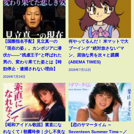
【国際指名手配】見立真一の
何やってるんだ！ 米マットで大
「現在の姿」。カンボジアに潜
ブーイング “絶対放さない”マ
伏か――"残虐王子"と呼ばれた
ン、屈強な男を次々と蹂躙
男の、変わり果てた姿とは【時
(ABEMA TIMES)
効停止・逮捕されない理由】
2026年7月11日
2026年7月24日
【昭和アイドル歌謡】素直にな
【恋のサマータイム ～
れなくて / 朝霧玲奈｜少し不良な
Seventeen Summer Time～／