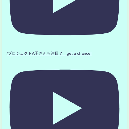
/プロジェクトA子さんも注目？ get a chance!