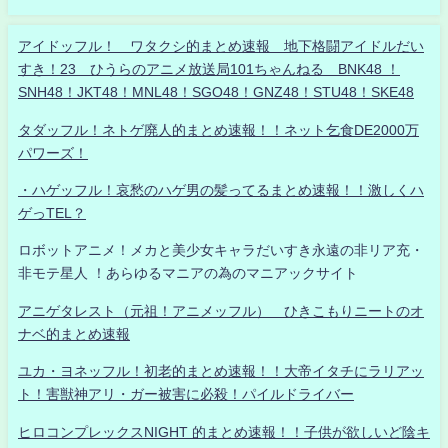
アイドッフル！ ワタクシ的まとめ速報 地下格闘アイドルだい
すき！23 ひうらのアニメ放送局101ちゃんねる BNK48 ！
SNH48！JKT48！MNL48！SGO48！GNZ48！STU48！SKE48
タダッフル！ネトゲ廃人的まとめ速報！！ネット乞食DE2000万
パワーズ！
・ハゲッフル！哀愁のハゲ男の髪ってるまとめ速報！！激しくハ
ゲっTEL？
ロボットアニメ！メカと美少女キャラだいすき永遠の非リア充・
非モテ星人 ！あらゆるマニアの為のマニアックサイト
アニゲタレスト（元祖！アニメッフル） ひきこもりニートのオ
ナベ的まとめ速報
ユカ・ヨネッフル！初老的まとめ速報！！大帝イタチにラリアッ
ト！害獣神アリ・ガー被害に必殺！パイルドライバー
ヒロコンプレックスNIGHT 的まとめ速報！！子供が欲しいど陰キ