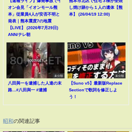
【速報ライブ】爆発事故でイ
熊本市北区で住宅３棟が全焼
オン会見「イオンモール熊
し焼け跡から１人の遺体【熊
本」従業員4人が安否不明と
本】 (26/04/19 12:00)
発表｜熊本震度7の地震
【LIVE】 (2026年7月29日)
ANN/テレ朝
未分類
未分類
八田與一を逮捕した人達の末
【Suno v5】最新版Replace
路…#八田與一 #逮捕
Sectionで歌詞を修正しよ
う！
昭和
の関連記事