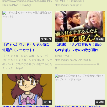
https://www.youtube.com/channel/UCHnky-
KiTE!/iLiFE!【新体制ver.】
りも自分たちが大事だ！
Dh9z3xdNW1UOXax5g/j...
https://youtu.be/6Spe-x...
プロレス
未分類
【ぎゃん】ウナギ・サヤカ仙女
【崩壊】「タメ口辞めろ！舐め
道場凸（ノーカット）
られすぎ」レオの内政が崩れ始
める…
【センダイガールズ公式ホームページ】
前回はこちら！
少しでもセンダイガールズプロレスリング
https://youtu.be/ZAEZPUhu3Dk
のメンバーが気になる方がいればこちらを
============================= 現
チェック！ http://...
在、...
未分類
未分類