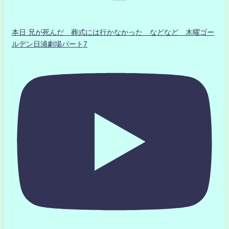
本日 兄が死んだ 葬式には行かなかった などなど 木曜ゴー
ルデン日浦劇場パート7