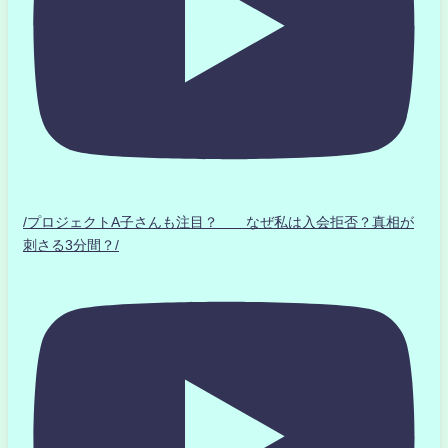
/プロジェクトA子さんも注目？ なぜ私は入会拒否？真相が
刺さる3分間？/