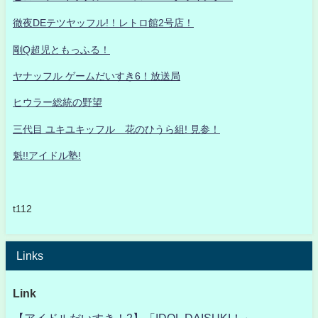
徹夜DEテツヤッフル!！レトロ館2号店！
剛Q超児ともっふる！
ヤナッフル ゲームだいすき6！放送局
ヒウラー総統の野望
三代目 ユキユキッフル 花のひうら組! 見参！
魁!!アイドル塾!
t112
Links
Link