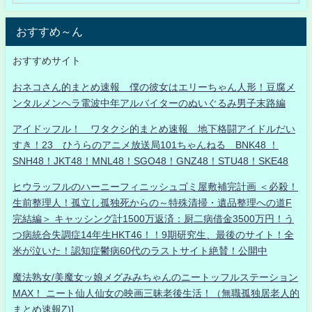
おすすめ～ん
おすすめサイト
おネコさん的まとめ速報 僕の彼女はエリーちゃん人形！豆腐メ
ンタルメンヘラ電波中年アルバイターのぬいぐるみ男子末路編
アイドッフル！ ワタクシ的まとめ速報 地下格闘アイドルだい
すき！23 ひうらのアニメ放送局101ちゃんねる BNK48 ！
SNH48！JKT48！MNL48！SGO48！GNZ48！STU48！SKE48
ヒウラッフルのハーニーフィニッシュゴミ屋敷補完計画 ＜必殺！
生前整理人！孤立し孤独死からの～特殊清掃・遺品整理への道F
完結編＞ キャッシング計1500万返済：厨二病借金3500万円！う
つ病統合失調症14年生HKT46！！9期研究生、最後のサイト！全
米が泣いた！認知症鬱病60代のラストサイト絶賛！公開中
魔法熟女/美魔女ッ娘メグみみちゃんのニートッフルステーション
MAX！ ニート仙人仙女の映画三昧老後生活！（無職孤独居老人的
まとめ速報Z)]