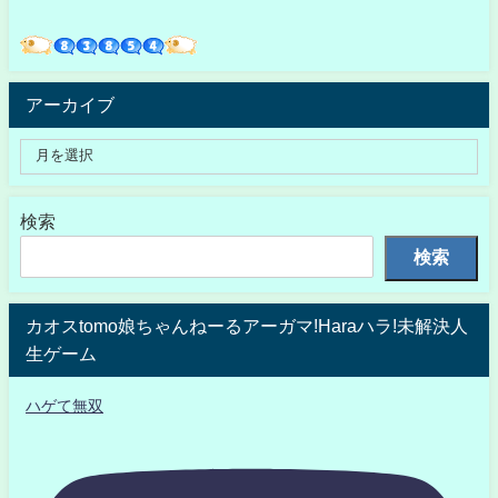
アーカイブ
検索
検索
カオスtomo娘ちゃんねーるアーガマ!Haraハラ!未解決人
生ゲーム
ハゲて無双