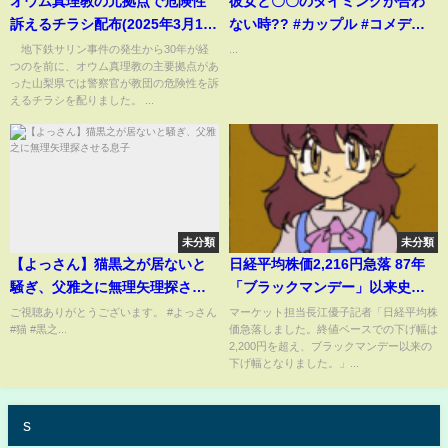
オウム真理教の元拠点で危険性
彼女と〇〇のタイミングが合わ
訴えるチラシ配布(2025年3月19
ない時?? #カップル #コメディ
日)
#fyp
地下鉄サリン事件の発生から30年が経
...
つのを前に、オウム真理教の主要拠点があ
った山梨県では警察官が教団の危険性を訴
えるチラシを配りました。 ...
未分類
未分類
【よっさん】猫黒之が居ないと
日経平均株価2,216円急落 87年
騒ぎ、父雅之に無理矢理探させ
「ブラックマンデー」以来史上2
る息子
番目の下げ幅
ご視聴ありがとうございます。 #よっさん
マーケット担当長江優子記者「日経平均株
#猫 #黒之...
価急落しました。終値ベースでの下げ幅は
2,200円を超え、ブラックマンデー以来の
下げ幅となりました。」...
s