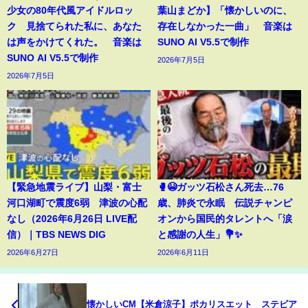
少女の80年代風アイドルロッ
葉山まどか】「懐かしいのに、
ク 見捨てられた私に、あなた
存在しなかった一曲」 音楽は
は声をかけてくれた。 音楽は
SUNO AI V5.5で制作
SUNO AI V5.5で制作
2026年7月5日
2026年7月5日
【緊急地震ライブ】山梨・富士
🥊😭ガッツ石松さん死去…76
河口湖町で震度6弱 津波の心配
歳、肺炎で永眠 伝説チャンピ
なし（2026年6月26日 LIVE配
オンから国民的タレントへ「涙
信）｜TBS NEWS DIG
と感謝の人生」💐✨
2026年6月27日
2026年6月11日
懐かしいCM【米倉涼子】ポカリスエット ステビア