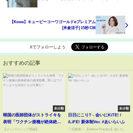
【Kowa】キューピーコーワゴールドαプレミアム
[米倉涼子] 15秒 CM
Xでフォローしよう
おすすめの記事
未分類
未分類
韓国の医師団体がストライキを
日日にこり? - 会いにKiTE! /
表明「ワクチン接種が絶体絶命
iLiFE! 新体制Ver. #あいらいふ
の崩壊危機」我々はワクチンよ
【メンバーシップ登録】
◇元動画◇ 【Dance Practice】会いに