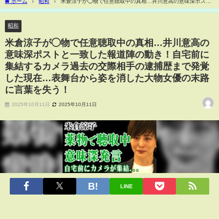
ホーム
昭和
米倉涼子が◯物で任意聴取中の真相…井川意高の意味深ポスト
と一致した報道陣の動き！自宅前に集結するカメラ過去の交際相手の逮捕歴まで発覚
した現在…表舞台から姿を消した大物女優の末路に言葉を失う！
昭和
米倉涼子が◯物で任意聴取中の真相…井川意高の
意味深ポストと一致した報道陣の動き！自宅前に
集結するカメラ過去の交際相手の逮捕歴まで発覚
した現在…表舞台から姿を消した大物女優の末路
に言葉を失う！
2025年10月11日
2025年10月11日
LINE