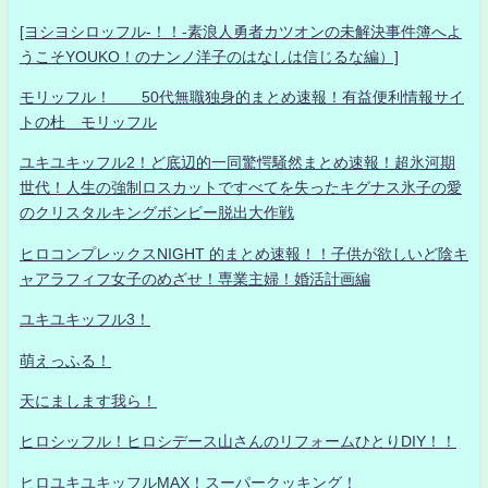
[ヨシヨシロッフル-！！-素浪人勇者カツオンの未解決事件簿へよ
うこそYOUKO！のナンノ洋子のはなしは信じるな編）]
モリッフル！ 50代無職独身的まとめ速報！有益便利情報サイ
トの杜 モリッフル
ユキユキッフル2！ど底辺的一同驚愕騒然まとめ速報！超氷河期
世代！人生の強制ロスカットですべてを失ったキグナス氷子の愛
のクリスタルキングボンビー脱出大作戦
ヒロコンプレックスNIGHT 的まとめ速報！！子供が欲しいど陰キ
ャアラフィフ女子のめざせ！専業主婦！婚活計画編
ユキユキッフル3！
萌えっふる！
天にまします我ら！
ヒロシッフル！ヒロシデース山さんのリフォームひとりDIY！！
ヒロユキユキッフルMAX！スーパークッキング！