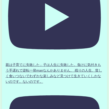
親は子育てに失敗した」子は人生に失敗した。負けに気付きも
う手遅れで逆転一発manなんかありません、 残りの人生、貧し
く食いつないでわずかな楽しみなど見つけて生きていくしかな
いのです。ないのです。