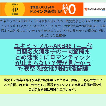
ユキミッフルAKB46！-二代目襲名火浦氷子の一同驚愕まとめ速報にロマンテ
ィックが止まらない？--僕が見たかった夜空！独女批判殺到激闘編--の一同驚
愕まとめ速報にロマンティックが止まらない？-僕の見たかった夜空編--僕の
見たかった星空編-
ユキミッフル--AKB46！--二代
目襲名火浦氷子の一同驚愕ま
とめ速報！にロマンティック
が止まらない？僕が見たかっ
た夜空-独女批判殺到激闘編
腐女子＜お客様皆様が掲載の記事等へアクセス、閲覧、こちらのサービ
スを利用される事でかろうじて運営できています＞本日は足元が悪い中
ご足労頂き誠に有難うございます。