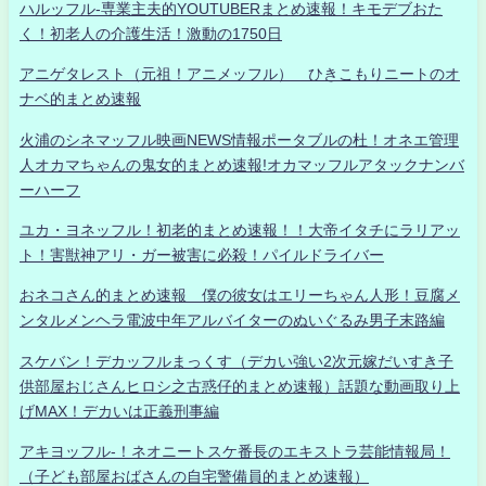
ハルッフル-専業主夫的YOUTUBERまとめ速報！キモデブおた
く！初老人の介護生活！激動の1750日
アニゲタレスト（元祖！アニメッフル） ひきこもりニートのオ
ナベ的まとめ速報
火浦のシネマッフル映画NEWS情報ポータブルの杜！オネエ管理
人オカマちゃんの鬼女的まとめ速報!オカマッフルアタックナンバ
ーハーフ
ユカ・ヨネッフル！初老的まとめ速報！！大帝イタチにラリアッ
ト！害獣神アリ・ガー被害に必殺！パイルドライバー
おネコさん的まとめ速報 僕の彼女はエリーちゃん人形！豆腐メ
ンタルメンヘラ電波中年アルバイターのぬいぐるみ男子末路編
スケバン！デカッフルまっくす（デカい強い2次元嫁だいすき子
供部屋おじさんヒロシ之古惑仔的まとめ速報）話題な動画取り上
げMAX！デカいは正義刑事編
アキヨッフル-！ネオニートスケ番長のエキストラ芸能情報局！
（子ども部屋おばさんの自宅警備員的まとめ速報）