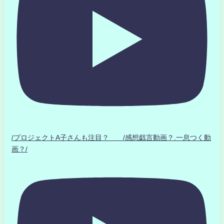
/プロジェクトA子さんも注目？ /感想戯言動画？.一息つく動
画？/