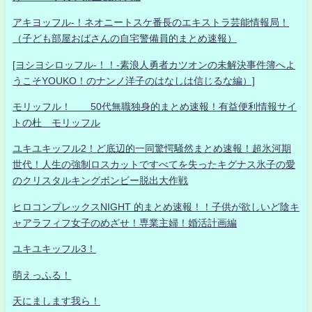
アキヨッフル-！ネオニートスケ番長のエキストラ芸能情報局！
（子ども部屋おばさんの自宅警備員的まとめ速報）
[ヨシヨシロッフル-！！-素浪人勇者カツオンの未解決事件簿へよ
うこそYOUKO！のナンノ洋子のはなしは信じるな編）]
モリッフル！ 50代無職独身的まとめ速報！有益便利情報サイ
トの杜 モリッフル
ユキユキッフル2！ど底辺的一同驚愕騒然まとめ速報！超氷河期
世代！人生の強制ロスカットですべてを失ったキグナス氷子の愛
のクリスタルキングボンビー脱出大作戦
ヒロコンプレックスNIGHT 的まとめ速報！！子供が欲しいど陰キ
ャアラフィフ女子のめざせ！専業主婦！婚活計画編
ユキユキッフル3！
萌えっふる！
天にまします我ら！