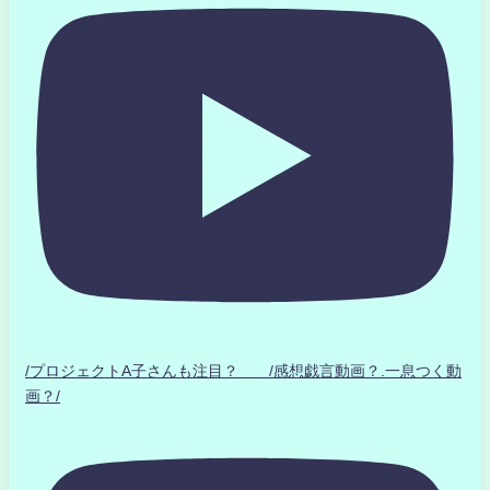
/プロジェクトA子さんも注目？ /感想戯言動画？.一息つく動
画？/