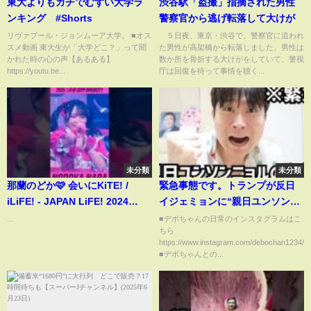
東大よりもガチでむずい大学ラ
渋谷駅「盗撮」指摘された男性
ンキング #Shorts
警察官から逃げ転落して大けが
リヴァプール・ジョンムーア大学。 ■オス
５日夜、東京・渋谷で、警察官に追われ
スメ動画 東大生が「大学どこ？」って聞
た男性が高架橋から転落しました。男性は
かれた時の心の声【あるある】
数か所を骨折する大けがをしていて、警視
https://youtu.be...
庁は回復を待って事情を聴く...
未分類
未分類
那蘭のどか🩷 会いにKiTE! /
緊急事態です。トランプが反日
iLiFE! - JAPAN LiFE! 2024
イジェミョンに“親日ユンソンニ
FINAL 2025.1.8 @ Zepp
ョルを釈放しろ”と圧をかけたよ
...
■デボちゃんの日常のインスタグラムはこ
ちら
DiverCity #iLiFE #俺たちアイラ
うです
https://www.instagram.com/debochan1234/
イファー
■デボちゃんとの...