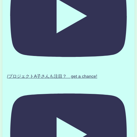
/プロジェクトA子さんも注目？ get a chance!