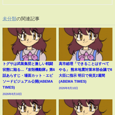
未分類
の関連記事
トグサは武装集団と激しい戦闘
高市総理「できることはすべて
状態に陥る…『攻殻機動隊』第6
やる」 熊本地震対策本部会議で8
話あらすじ・場面カット・エピ
大臣に指示 明日で発災2週間
ソードビジュアル公開(ABEMA
(ABEMA TIMES)
TIMES)
2026年8月10日
2026年8月10日