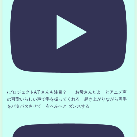
/プロジェクトA子さんも注目？ お母さんだよ とアニメ声
の可愛いらしい声で手を振ってくれる 起き上がりながら両手
をパタパタさせて 右へ左へと ダンスする