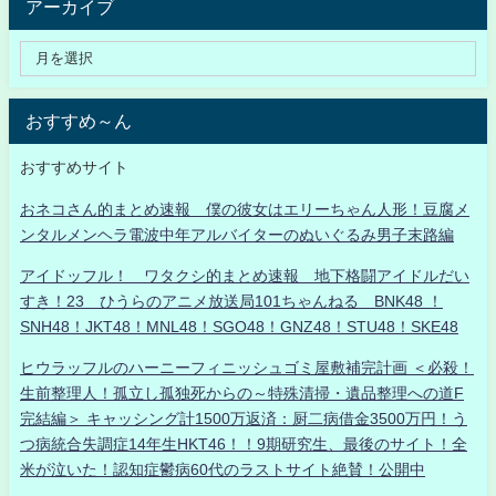
アーカイブ
おすすめ～ん
おすすめサイト
おネコさん的まとめ速報 僕の彼女はエリーちゃん人形！豆腐メ
ンタルメンヘラ電波中年アルバイターのぬいぐるみ男子末路編
アイドッフル！ ワタクシ的まとめ速報 地下格闘アイドルだい
すき！23 ひうらのアニメ放送局101ちゃんねる BNK48 ！
SNH48！JKT48！MNL48！SGO48！GNZ48！STU48！SKE48
ヒウラッフルのハーニーフィニッシュゴミ屋敷補完計画 ＜必殺！
生前整理人！孤立し孤独死からの～特殊清掃・遺品整理への道F
完結編＞ キャッシング計1500万返済：厨二病借金3500万円！う
つ病統合失調症14年生HKT46！！9期研究生、最後のサイト！全
米が泣いた！認知症鬱病60代のラストサイト絶賛！公開中