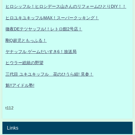
ヒロシッフル！ヒロシデース山さんのリフォームひとりDIY！！
ヒロユキユキッフルMAX！スーパークッキング！
徹夜DEテツヤッフル!！レトロ館2号店！
剛Q超児ともっふる！
ヤナッフル ゲームだいすき6！放送局
ヒウラー総統の野望
三代目 ユキユキッフル 花のひうら組! 見参！
魁!!アイドル塾!
t112
Links