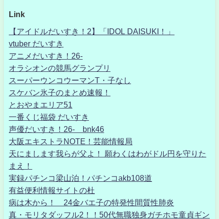
Link
【アイドルだいすき！2】「IDOL DAISUKI！」
vtuber だいすき
アニメだいすき！26-
オラシオンの競馬グランプリ
スーパーウンコウーマンT・子なし
スケバン氷子のまとめ速報！
とおやまエリア51
一番くじ福袋 だいすき
声優だいすき！26- bnk46
大阪エキストラNOTE！芸能情報局
天にまします我らが父よ！ 願わくはわがドル円を守りた
まえ！
実録パチンコ梁山泊！パチンコakb108道
有益便利情報サイトの杜
病は木から！ 24金バエ子の特発性間質性肺炎
真・モリタダッフル2！！50代無職独身ガチホモ童貞ギン