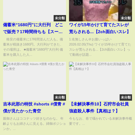
未分類
未分類
備蓄米“1680円”に大行列 どこ
ワイが15年かけて育てたスレが
で販売？17時間待ちも【スーパ
荒らされる...【2ch面白いスレ】
ーJチャンネル】(2025年6月23
格安の備蓄米に17時間並んだ人も。備
1:名無しさん＠お腹いっぱい
蓄米が税抜き1680円。大行列ができた、
2026.02.05(Thu) ワイが15年かけて育てた
日)
その場所は。 ■備蓄米“1680円”大行列 備
スレが荒らされる...【2ch面白いスレ】っ
蓄米を購入した人...
て動画が話題...
未分類
未分類
吉本此那の特技 #shorts #僕青 #
【未解決事件10】石狩市会社員
僕が見たかった青空
強盗殺人事件【真相は？】
親御さんはココナッツ好きなのかな。 年
今もなお、巷で囁かれている未解決事件概
齢よりもお姉さんに見える。姉御ポジショ
要です。...
ンか。...