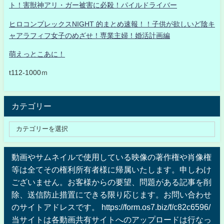
ト！害獣神アリ・ガー被害に必殺！パイルドライバー
ヒロコンプレックスNIGHT 的まとめ速報！！子供が欲しいど陰キ
ャアラフィフ女子のめざせ！専業主婦！婚活計画編
萌えっとこあに！
t112-1000ｍ
カテゴリー
動画やサムネイルで使用している映像の著作権や肖像権
等は全てその権利所有者様に帰属いたします。申しわけ
ございません。お客様からの要望、問題がある記事を削
除、送信防止措置にできる限り応じます。お問い合わせ
のサイトアドレスです。 https://form.os7.biz/f/c82c6596/
当サイトは各動画共有サイトへのアップロードは行なっ