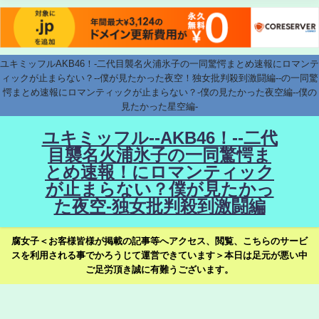
ユキミッフルAKB46！-二代目襲名火浦氷子の一同驚愕まとめ速報にロマンテ
ィックが止まらない？--僕が見たかった夜空！独女批判殺到激闘編--の一同驚
愕まとめ速報にロマンティックが止まらない？-僕の見たかった夜空編--僕の
見たかった星空編-
ユキミッフル--AKB46！--二代
目襲名火浦氷子の一同驚愕ま
とめ速報！にロマンティック
が止まらない？僕が見たかっ
た夜空-独女批判殺到激闘編
腐女子＜お客様皆様が掲載の記事等へアクセス、閲覧、こちらのサービ
スを利用される事でかろうじて運営できています＞本日は足元が悪い中
ご足労頂き誠に有難うございます。