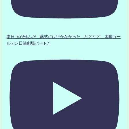
本日 兄が死んだ 葬式には行かなかった などなど 木曜ゴー
ルデン日浦劇場パート7