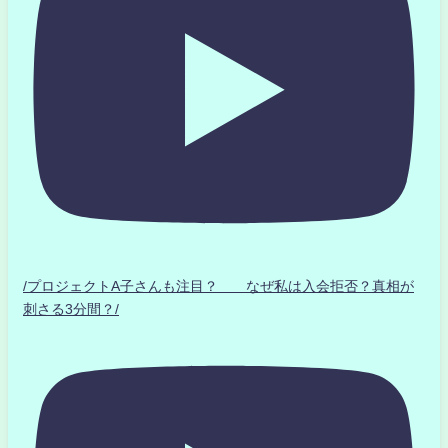
/プロジェクトA子さんも注目？ なぜ私は入会拒否？真相が
刺さる3分間？/