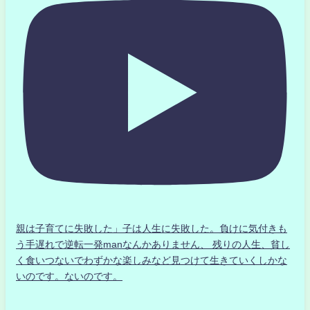
親は子育てに失敗した」子は人生に失敗した。負けに気付きも
う手遅れで逆転一発manなんかありません、 残りの人生、貧し
く食いつないでわずかな楽しみなど見つけて生きていくしかな
いのです。ないのです。