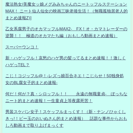
魔法熟女/美魔女ッ娘メグみみちゃんのニートッフルステーション
MAX！ ニート仙人仙女の映画三昧老後生活！（無職孤独居老人的
まとめ速報Z)]
乙女系腐男子のオカマッフルMAX2- FX！オ・カマトレーダーの
逆襲！！ 極道のオカマたち編（おもしろ動画まとめ速報）
スーパーウンコ！
新・ハゲッフル！哀愁のハゲ男の髪ってるまとめ速報！！激しく
ハゲっTEL？
こじ！コジッフル@！-レズっ娘百合ネエ！こじらせ！50独身処
女のBL腐女子的まとめ速報-
何だ！何が？真・シロッフル！！ 永遠の無職童貞- ぼっちな
ニート的まとめ速報！一生童貞上等夜露死苦！
男装スケバン女子！スケッフルまっくす！（新・ナンノひゃくし
きっ!！ビー玉のおいぬさん的まとめ速報） 話題な事件からおも
しろ動画まで取り上げまっくす