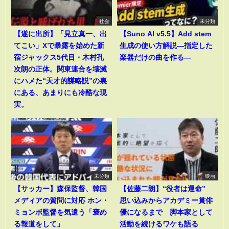
社会
未分類
【遂に出所】「見立真一、出
【Suno AI v5.5】Add stem
てこい」Xで暴露を始めた新
生成の使い方解説―指定した
宿ジャックス5代目・木村孔
楽器だけの曲を作る―
次朗の正体。関東連合を壊滅
にハメた“天才的謀略説”の裏
にある、あまりにも冷酷な現
実。
未分類
映画
【サッカー】森保監督、韓国
【佐藤二朗】“役者は運命”
メディアの質問に対応 ホン・
思い込みからアカデミー賞俳
ミョンボ監督を気遣う「褒め
優になるまで 脚本家として
る報道をして」
活動を続けるワケも語る