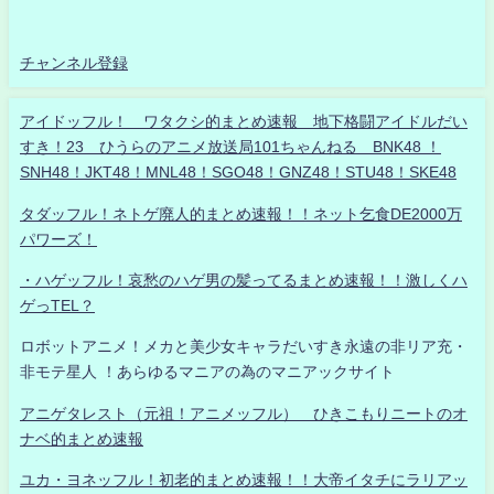
チャンネル登録
アイドッフル！ ワタクシ的まとめ速報 地下格闘アイドルだい
すき！23 ひうらのアニメ放送局101ちゃんねる BNK48 ！
SNH48！JKT48！MNL48！SGO48！GNZ48！STU48！SKE48
タダッフル！ネトゲ廃人的まとめ速報！！ネット乞食DE2000万
パワーズ！
・ハゲッフル！哀愁のハゲ男の髪ってるまとめ速報！！激しくハ
ゲっTEL？
ロボットアニメ！メカと美少女キャラだいすき永遠の非リア充・
非モテ星人 ！あらゆるマニアの為のマニアックサイト
アニゲタレスト（元祖！アニメッフル） ひきこもりニートのオ
ナベ的まとめ速報
ユカ・ヨネッフル！初老的まとめ速報！！大帝イタチにラリアッ