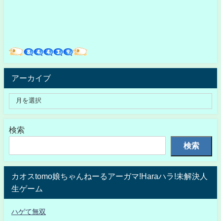
アーカイブ
検索
検索
カオスtomo娘ちゃんねーるアーガマ!Haraハラ!未解決人
生ゲーム
ハゲて無双