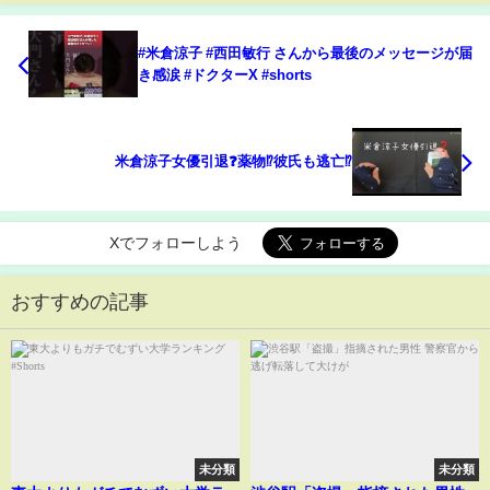
#米倉涼子 #西田敏行 さんから最後のメッセージが届
き感涙 #ドクターX #shorts
米倉涼子女優引退❓️薬物⁉️彼氏も逃亡⁉️
Xでフォローしよう
おすすめの記事
未分類
未分類