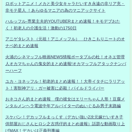
ロボットアニメ！メカと美少女キャラだいすき永遠の非リア充・
非モテ星人 ！あらゆるマニアの為のマニアックサイト
ハルッフル-専業主夫的YOUTUBERまとめ速報！キモデブおた
く！初老人の介護生活！激動の1750日
アニゲタレスト（元祖！アニメッフル） ひきこもりニートのオ
ナベ的まとめ速報
火浦のシネマッフル映画NEWS情報ポータブルの杜！オネエ管理
人オカマちゃんの鬼女的まとめ速報!オカマッフルアタックナンバ
ーハーフ
ユカ・ヨネッフル！初老的まとめ速報！！大帝イタチにラリアッ
ト！害獣神アリ・ガー被害に必殺！パイルドライバー
おネコさん的まとめ速報 僕の彼女はエリーちゃん人形！豆腐メ
ンタルメンヘラ電波中年アルバイターのぬいぐるみ男子末路編
スケバン！デカッフルまっくす（デカい強い2次元嫁だいすき子
供部屋おじさんヒロシ之古惑仔的まとめ速報）話題な動画取り上
げMAX！デカいは正義刑事編