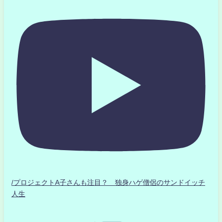
/プロジェクトA子さんも注目？ 独身ハゲ僧侶のサンドイッチ
人生