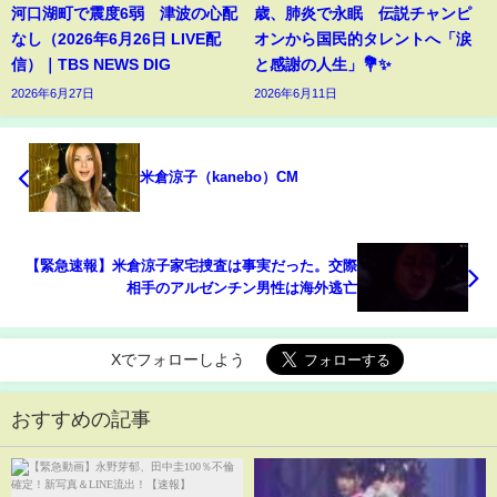
河口湖町で震度6弱 津波の心配
歳、肺炎で永眠 伝説チャンピ
なし（2026年6月26日 LIVE配
オンから国民的タレントへ「涙
信）｜TBS NEWS DIG
と感謝の人生」💐✨
2026年6月27日
2026年6月11日
米倉涼子（kanebo）CM
【緊急速報】米倉涼子家宅捜査は事実だった。交際
相手のアルゼンチン男性は海外逃亡
Xでフォローしよう
おすすめの記事