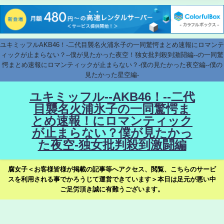
ユキミッフルAKB46！-二代目襲名火浦氷子の一同驚愕まとめ速報にロマンテ
ィックが止まらない？--僕が見たかった夜空！独女批判殺到激闘編--の一同驚
愕まとめ速報にロマンティックが止まらない？-僕の見たかった夜空編--僕の
見たかった星空編-
ユキミッフル--AKB46！--二代
目襲名火浦氷子の一同驚愕ま
とめ速報！にロマンティック
が止まらない？僕が見たかっ
た夜空-独女批判殺到激闘編
腐女子＜お客様皆様が掲載の記事等へアクセス、閲覧、こちらのサービ
スを利用される事でかろうじて運営できています＞本日は足元が悪い中
ご足労頂き誠に有難うございます。