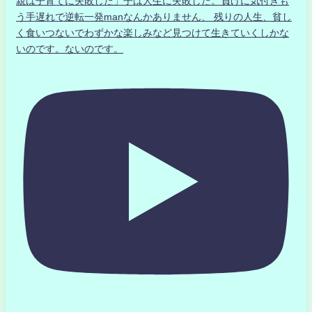
親は子育てに失敗した」子は人生に失敗した。負けに気付きも
う手遅れで逆転一発manなんかありません、 残りの人生、貧し
く食いつないでわずかな楽しみなど見つけて生きていくしかな
いのです。ないのです。