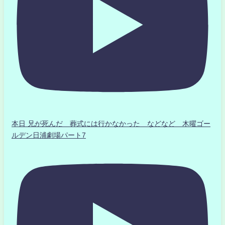
本日 兄が死んだ 葬式には行かなかった などなど 木曜ゴー
ルデン日浦劇場パート7