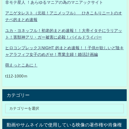
非モテ星人 ！あらゆるマニアの為のマニアックサイト
アニゲタレスト（元祖！アニメッフル） ひきこもりニートのオ
ナベ的まとめ速報
ユカ・ヨネッフル！初老的まとめ速報！！大帝イタチにラリアッ
ト！害獣神アリ・ガー被害に必殺！パイルドライバー
ヒロコンプレックスNIGHT 的まとめ速報！！子供が欲しいど陰キ
ャアラフィフ女子のめざせ！専業主婦！婚活計画編
萌えっとこあに！
t112-1000ｍ
カテゴリー
動画やサムネイルで使用している映像の著作権や肖像権