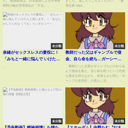
た。 韓国政府は、日本政府による半導体
ました。 楽しんでごらんください。 ・参
材料の輸出管理強化が「不当」...
考出典 https...
未分類
未分類
奈緒がセックスレスの妻役に！
教師だった父はギャンブルで借
「みちと一緒に悩んで いけたら
金、自ら命を絶ち…ガーシーを
と思います」＜「あなたがして
狂わせた違法賭博と依存症に苦
...
教師だった父親がギャンブルにのめり込
んで借金を抱え、自ら命を絶つという壮絶
くれな くても」インタビュー＞
しんだ過去「渋谷の闇カジノ
な過去を持ちながら、自身もまた同じ「ギ
で“なんやこのゲームおもろって
ャンブル依存症」の底なし沼...
”」(ABEMA TIMES)
未分類
未分類
【予告動画】精神崩壊した猫た
【スターダム】中野たむ〝だま