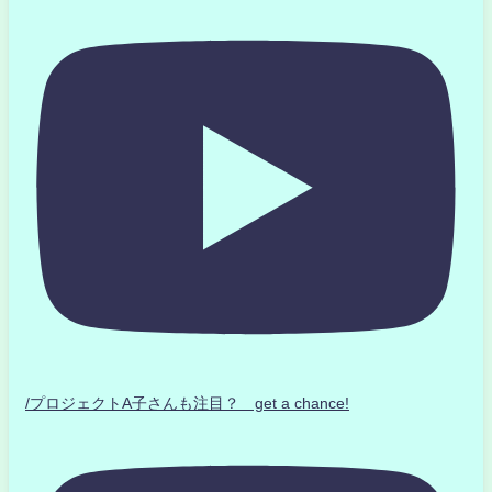
/プロジェクトA子さんも注目？ get a chance!