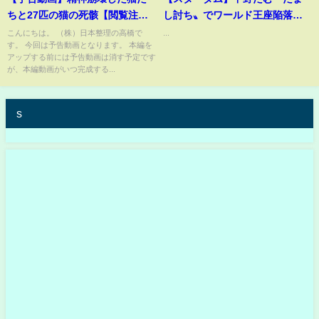
ちと27匹の猫の死骸【閲覧注
し討ち〟でワールド王座陥落
意】
新王者・上谷沙弥に怨念「復讐
こんにちは。 （株）日本整理の高橋で
...
す。 今回は予告動画となります。 本編を
してやる…」
アップする前には予告動画は消す予定です
が、本編動画がいつ完成する...
s