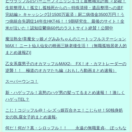
ヒウラッフルのハーニーフィニッシュゴミ屋敷補完計画 ＜必殺！
生前整理人！孤立し孤独死からの～特殊清掃・遺品整理への道F
完結編＞ キャッシング計1500万返済：厨二病借金3500万円！う
つ病統合失調症14年生HKT46！！9期研究生、最後のサイト！全
米が泣いた！認知症鬱病60代のラストサイト絶賛！公開中
魔法熟女/美魔女ッ娘メグみみちゃんのニートッフルステーション
MAX！ ニート仙人仙女の映画三昧老後生活！（無職孤独居老人的
まとめ速報Z)]
乙女系腐男子のオカマッフルMAX2- FX！オ・カマトレーダーの
逆襲！！ 極道のオカマたち編（おもしろ動画まとめ速報）
スーパーウンコ！
新・ハゲッフル！哀愁のハゲ男の髪ってるまとめ速報！！激しく
ハゲっTEL？
こじ！コジッフル@！-レズっ娘百合ネエ！こじらせ！50独身処
女のBL腐女子的まとめ速報-
何だ！何が？真・シロッフル！！ 永遠の無職童貞- ぼっちな