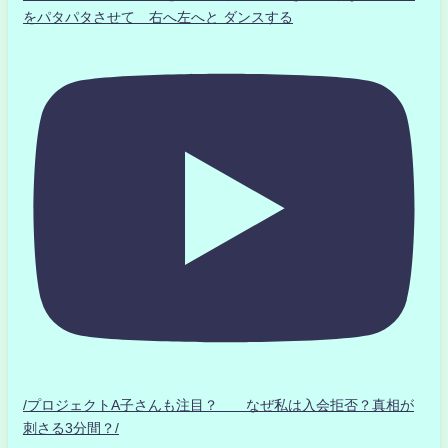
をパタパタさせて 右へ左へと ダンスする
/プロジェクトA子さんも注目？ なぜ私は入会拒否？真相が
刺さる3分間？/