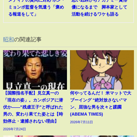
ミョンボ監督を気遣う「褒め
優になるまで 脚本家として
る報道をして」
活動を続けるワケも語る
昭和
の関連記事
【国際指名手配】見立真一の
何やってるんだ！ 米マットで大
「現在の姿」。カンボジアに潜
ブーイング “絶対放さない”マ
伏か――"残虐王子"と呼ばれた
ン、屈強な男を次々と蹂躙
男の、変わり果てた姿とは【時
(ABEMA TIMES)
効停止・逮捕されない理由】
2026年7月11日
2026年7月24日