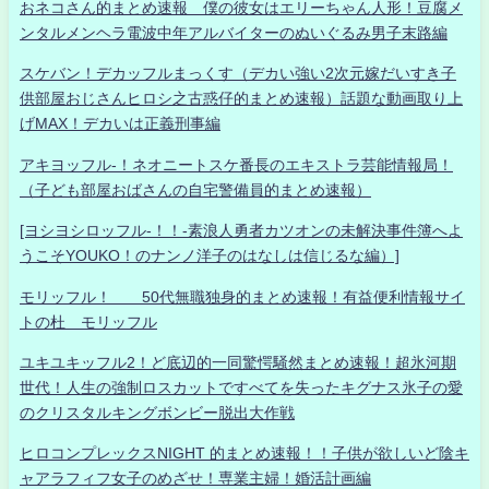
おネコさん的まとめ速報 僕の彼女はエリーちゃん人形！豆腐メ
ンタルメンヘラ電波中年アルバイターのぬいぐるみ男子末路編
スケバン！デカッフルまっくす（デカい強い2次元嫁だいすき子
供部屋おじさんヒロシ之古惑仔的まとめ速報）話題な動画取り上
げMAX！デカいは正義刑事編
アキヨッフル-！ネオニートスケ番長のエキストラ芸能情報局！
（子ども部屋おばさんの自宅警備員的まとめ速報）
[ヨシヨシロッフル-！！-素浪人勇者カツオンの未解決事件簿へよ
うこそYOUKO！のナンノ洋子のはなしは信じるな編）]
モリッフル！ 50代無職独身的まとめ速報！有益便利情報サイ
トの杜 モリッフル
ユキユキッフル2！ど底辺的一同驚愕騒然まとめ速報！超氷河期
世代！人生の強制ロスカットですべてを失ったキグナス氷子の愛
のクリスタルキングボンビー脱出大作戦
ヒロコンプレックスNIGHT 的まとめ速報！！子供が欲しいど陰キ
ャアラフィフ女子のめざせ！専業主婦！婚活計画編