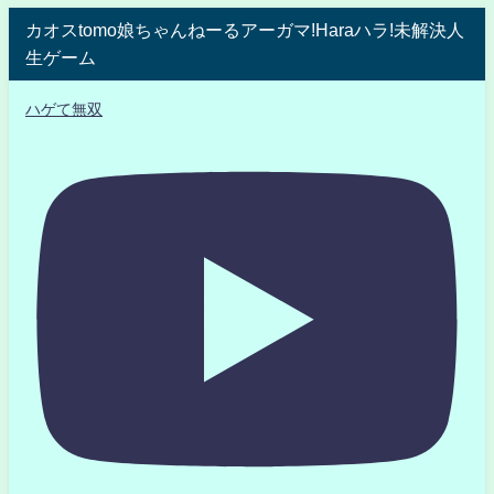
カオスtomo娘ちゃんねーるアーガマ!Haraハラ!未解決人
生ゲーム
ハゲて無双