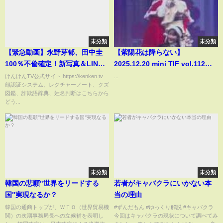
未分類
未分類
【緊急動画】永野芽郁、田中圭
【紫陽花は降らない】
100％不倫確定！新写真＆LINE
2025.12.20 mini TIF vol.112
流出！【速報】
X'mas SP!! DAY1
けんけんTV公式サイト https://kenken.tv
...
顔認証システム、レクチャーノート、クズ
図鑑、詐欺語辞典、姓名判断はこちらから
どう...
未分類
未分類
韓国の悲願"世界をリードする
若者がキャバクラにいかない本
国"実現なるか？
当の理由
韓国の通商トップが、ＷＴＯ（世界貿易機
#ずんだもん #ゆっくり解説 #キャバクラ
関）の次期事務局長への立候補を表明し
今回はキャバクラの現状について調べてみ