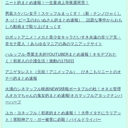
ニート的まとめ速報！一生童貞上等夜露死苦！
男装スケバン女子！スケッフルまっくす！（新・ナンノひゃくし
きっ!！ビー玉のおいぬさん的まとめ速報） 話題な事件からおも
しろ動画まで取り上げまっくす
ロボットアニメ！メカと美少女キャラだいすき永遠の非リア充・
非モテ星人 ！あらゆるマニアの為のマニアックサイト
ハルッフル-専業主夫的YOUTUBERまとめ速報！キモデブおた
く！初老人の介護生活！激動の1750日
アニゲタレスト（元祖！アニメッフル） ひきこもりニートのオ
ナベ的まとめ速報
火浦のシネマッフル映画NEWS情報ポータブルの杜！オネエ管理
人オカマちゃんの鬼女的まとめ速報!オカマッフルアタックナンバ
ーハーフ
ユカ・ヨネッフル！初老的まとめ速報！！大帝イタチにラリアッ
ト！害獣神アリ・ガー被害に必殺！パイルドライバー