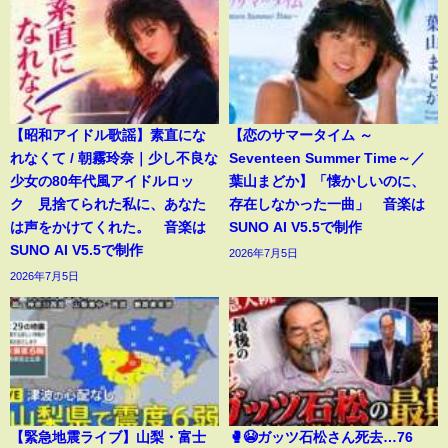
【昭和アイドル歌謡】素直にな
【恋のサマータイム ～
れなくて / 朝霧玲奈｜少し不良な
Seventeen Summer Time～／
少女の80年代風アイドルロッ
葉山まどか】「懐かしいのに、
ク 見捨てられた私に、あなた
存在しなかった一曲」 音楽は
は声をかけてくれた。 音楽は
SUNO AI V5.5で制作
SUNO AI V5.5で制作
2026年7月5日
2026年7月5日
【緊急地震ライブ】山梨・富士
🥊😭ガッツ石松さん死去…76