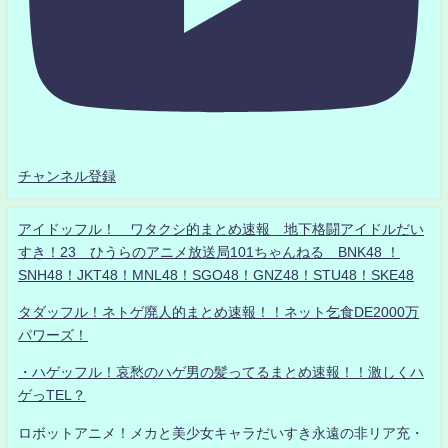
チャンネル登録
アイドッフル！ ワタクシ的まとめ速報 地下格闘アイドルだい
すき！23 ひうらのアニメ放送局101ちゃんねる BNK48 ！
SNH48！JKT48！MNL48！SGO48！GNZ48！STU48！SKE48
タダッフル！ネトゲ廃人的まとめ速報！！ネット乞食DE2000万
パワーズ！
・ハゲッフル！哀愁のハゲ男の髪ってるまとめ速報！！激しくハ
ゲっTEL？
ロボットアニメ！メカと美少女キャラだいすき永遠の非リア充・