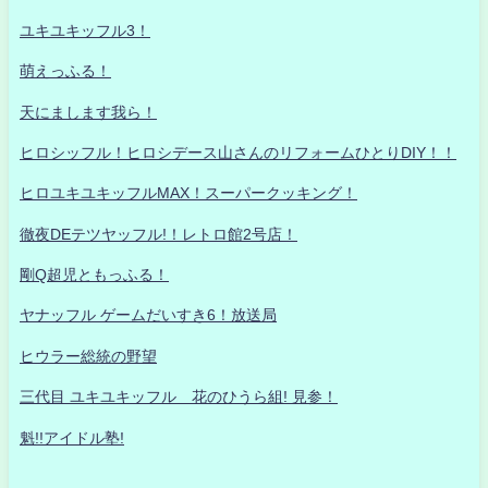
ユキユキッフル3！
萌えっふる！
天にまします我ら！
ヒロシッフル！ヒロシデース山さんのリフォームひとりDIY！！
ヒロユキユキッフルMAX！スーパークッキング！
徹夜DEテツヤッフル!！レトロ館2号店！
剛Q超児ともっふる！
ヤナッフル ゲームだいすき6！放送局
ヒウラー総統の野望
三代目 ユキユキッフル 花のひうら組! 見参！
魁!!アイドル塾!