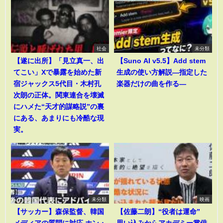
社会
未分類
【遂に出所】「見立真一、出
【Suno AI v5.5】Add stem
てこい」Xで暴露を始めた新
生成の使い方解説―指定した
宿ジャックス5代目・木村孔
楽器だけの曲を作る―
次朗の正体。関東連合を壊滅
にハメた“天才的謀略説”の裏
にある、あまりにも冷酷な現
実。
未分類
映画
【サッカー】森保監督、韓国
【佐藤二朗】“役者は運命”
メディアの質問に対応 ホン・
思い込みからアカデミー賞俳