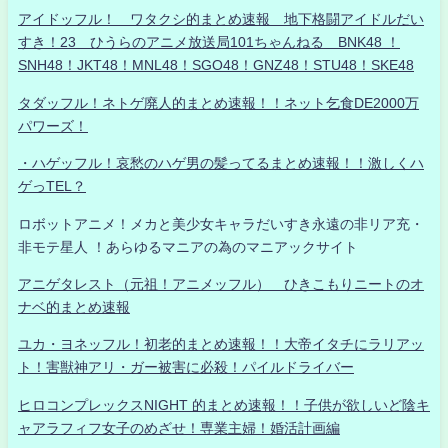
アイドッフル！ ワタクシ的まとめ速報 地下格闘アイドルだい
すき！23 ひうらのアニメ放送局101ちゃんねる BNK48 ！
SNH48！JKT48！MNL48！SGO48！GNZ48！STU48！SKE48
タダッフル！ネトゲ廃人的まとめ速報！！ネット乞食DE2000万
パワーズ！
・ハゲッフル！哀愁のハゲ男の髪ってるまとめ速報！！激しくハ
ゲっTEL？
ロボットアニメ！メカと美少女キャラだいすき永遠の非リア充・
非モテ星人 ！あらゆるマニアの為のマニアックサイト
アニゲタレスト（元祖！アニメッフル） ひきこもりニートのオ
ナベ的まとめ速報
ユカ・ヨネッフル！初老的まとめ速報！！大帝イタチにラリアッ
ト！害獣神アリ・ガー被害に必殺！パイルドライバー
ヒロコンプレックスNIGHT 的まとめ速報！！子供が欲しいど陰キ
ャアラフィフ女子のめざせ！専業主婦！婚活計画編