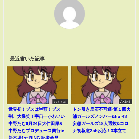
最近書いた記事
おすすめ
AKB48
世界初！ブスは半額！ブス
ドン引き反応不可避-第１回火
割、大爆笑！宇宙一かわいい
浦ガールズメンバー&hur48
中野たむ6月24日大仁田厚&
妄想ガールズ18人選抜&コロ
中野たむプロデュース興行in
ナ初報道2ch反応！3本立て
新木場1st RING 記者会見