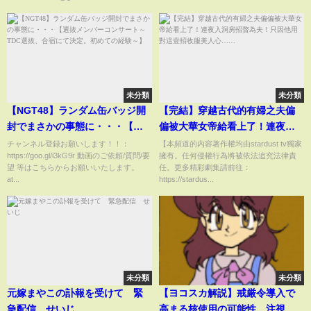
未分類
未分類
【NGT48】ランダム缶バッジ開
【完結】穿越古代的有婦之夫偏
封でまさかの事態に・・・【選
偏被大華女帝給看上了！連夜入
抜メンバーコンサート～TDC選
洞房招贅為夫！只因他用對這壹
チャンネル登録お願いします！！：
【本頻道的內容著作權均由stardust tv獨家
https://goo.gl/i3kG9r 動画のご依頼/質問/要
擁有。任何侵權行為將被依法追究法律責
抜、合宿にて決定。初めての経
招收服美人心……
望 等はこちらからお願いいたします。
任。更多精彩劇集請前往：
験～】
at...
https://stardus...
未分類
未分類
元嫁まやこの訃報を受けて 緊
【ヨコスカ解説】戒厳令導入で
急配信 せいじ
高まる核使用の可能性…注視す