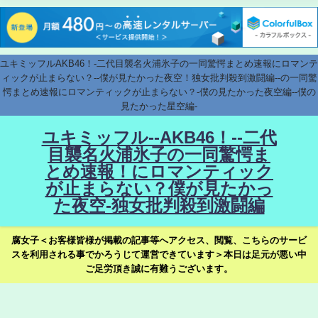
ユキミッフルAKB46！-二代目襲名火浦氷子の一同驚愕まとめ速報にロマンテ
ィックが止まらない？--僕が見たかった夜空！独女批判殺到激闘編--の一同驚
愕まとめ速報にロマンティックが止まらない？-僕の見たかった夜空編--僕の
見たかった星空編-
ユキミッフル--AKB46！--二代
目襲名火浦氷子の一同驚愕ま
とめ速報！にロマンティック
が止まらない？僕が見たかっ
た夜空-独女批判殺到激闘編
腐女子＜お客様皆様が掲載の記事等へアクセス、閲覧、こちらのサービ
スを利用される事でかろうじて運営できています＞本日は足元が悪い中
ご足労頂き誠に有難うございます。