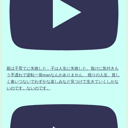
親は子育てに失敗した」子は人生に失敗した。負けに気付きも
う手遅れで逆転一発manなんかありません、 残りの人生、貧し
く食いつないでわずかな楽しみなど見つけて生きていくしかな
いのです。ないのです。