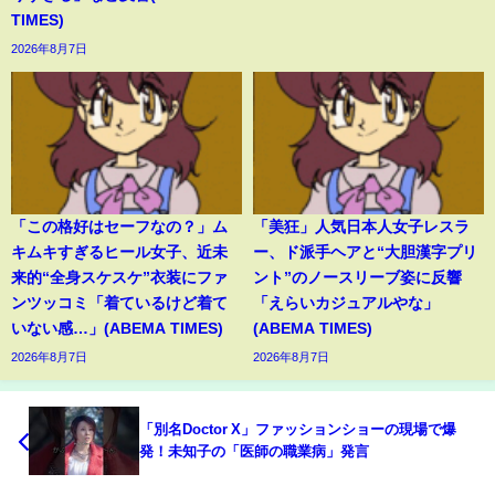
TIMES)
2026年8月7日
「この格好はセーフなの？」ム
「美狂」人気日本人女子レスラ
キムキすぎるヒール女子、近未
ー、ド派手ヘアと“大胆漢字プリ
来的“全身スケスケ”衣装にファ
ント”のノースリーブ姿に反響
ンツッコミ「着ているけど着て
「えらいカジュアルやな」
いない感…」(ABEMA TIMES)
(ABEMA TIMES)
2026年8月7日
2026年8月7日
「別名Doctor X」ファッションショーの現場で爆
発！未知子の「医師の職業病」発言