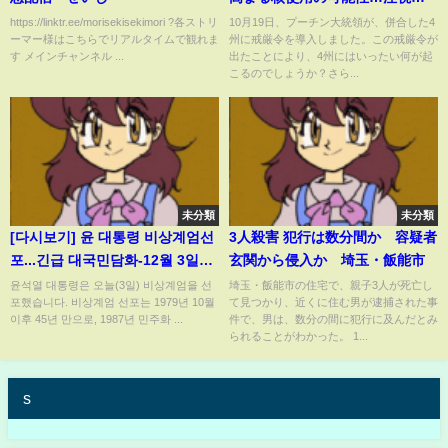
べきロシアの動きと脅し、対す
https://linktr.ee/morisekisekimori ?各ストリ
10月19日、プーチン大統領が、併合した4
ーマー様はこちらでリアルタイムで観れま
州に戒厳令を導入しました。この戒厳令が
るNATOが見せつける”報復の
す メインチャンネル ...
出たことにより、4州にはいったい何が起
力”とは？
こるのでしょうか？さら...
未分類
未分類
[다시보기] 윤 대통령 비상계엄선
3人殺害 犯行は数分間か 容疑者
포...긴급 대국민담화-12월 3일
玄関から侵入か 埼玉・飯能市
(화) 풀영상 [이슈현장] / JTBC
윤석열 대통령은 오늘(3일) 비상계엄을 선
埼玉・飯能市の住宅で、親子3人が死亡し
포했습니다. 비상계엄 선포는 1979년 10월
て見つかり、近くに住む男が逮捕された事
News
이후 45년 만으로, 1987년 민주화 ...
件で、男は、数分の間に犯行に及んだとみ
られることがわかった。 1...
s