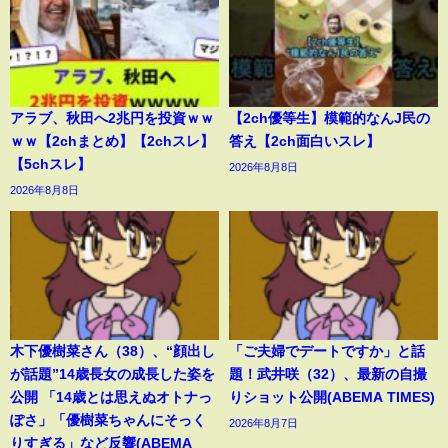
アラブ、秋田へ2兆円を投資ｗｗ
【2ch優等生】模範的なんJ民の
ｗｗ【2chまとめ】【2chスレ】
答え【2ch面白いスレ】
【5chスレ】
2026年8月8日
2026年8月8日
木下優樹菜さん（38）、“顔出し
「ご夫婦でデートですか」と話
が話題”14歳長女の成長した姿を
題！武井咲（32）、最新の自撮
公開 「14歳とは思えぬオトナっ
りショット公開(ABEMA TIMES)
ぽさ」「優樹菜ちゃんにそっく
2026年8月7日
りすぎる」など反響(ABEMA