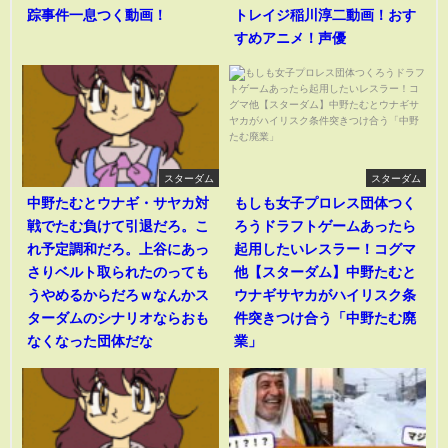
踪事件一息つく動画！
トレイジ稲川淳二動画！おす
すめアニメ！声優
スターダム
スターダム
中野たむとウナギ・サヤカ対
もしも女子プロレス団体つく
戦でたむ負けて引退だろ。こ
ろうドラフトゲームあったら
れ予定調和だろ。上谷にあっ
起用したいレスラー！コグマ
さりベルト取られたのっても
他【スターダム】中野たむと
うやめるからだろｗなんかス
ウナギサヤカがハイリスク条
ターダムのシナリオならおも
件突きつけ合う「中野たむ廃
なくなった団体だな
業」