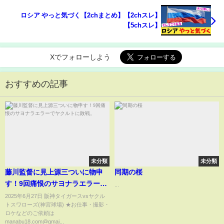
ロシア やっと気づく【2chまとめ】【2chスレ】
【5chスレ】
Xでフォローしよう
おすすめの記事
未分類
未分類
藤川監督に見上源三ついに物申
同期の桜
す！9回痛恨のサヨナラエラーで
...
ヤクルトに敗戦。
2025年6月27日 阪神タイガースvsヤクル
トスワローズ(神宮球場) ★お仕事・撮影・
ロケなどのご依頼は
manabu18.com@gmai...