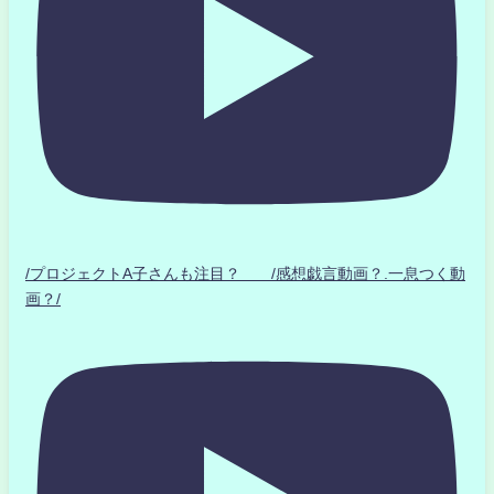
/プロジェクトA子さんも注目？ /感想戯言動画？.一息つく動
画？/