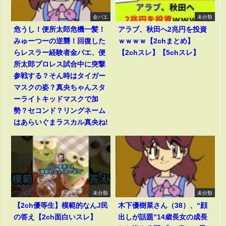
金バエ
未分類
危うし！便所太郎危機一髪！
アラブ、秋田へ2兆円を投資
みゅーつーの逆襲！回復した
ｗｗｗｗ【2chまとめ】
らレスラー経験者金バエ、便
【2chスレ】【5chスレ】
所太郎プロレス試合中に突撃
参戦する？そん時はタイガー
マスクの姿？真央ちゃんスタ
ーライトキッドマスクで加
勢？セコンド？リングネーム
はあらいぐまラスカル真央ね!
未分類
未分類
【2ch優等生】模範的なんJ民
木下優樹菜さん（38）、“顔
の答え【2ch面白いスレ】
出しが話題”14歳長女の成長