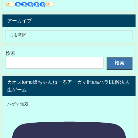
アーカイブ
検索
検索
カオスtomo娘ちゃんねーるアーガマ!Haraハラ!未解決人
生ゲーム
ハゲて無双