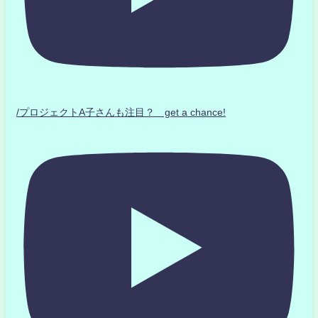
/プロジェクトA子さんも注目？ get a chance!