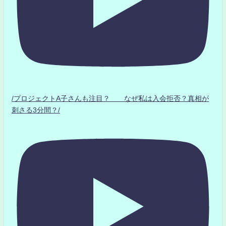
/プロジェクトA子さんも注目？ なぜ私は入会拒否？真相が
刺さる3分間？/