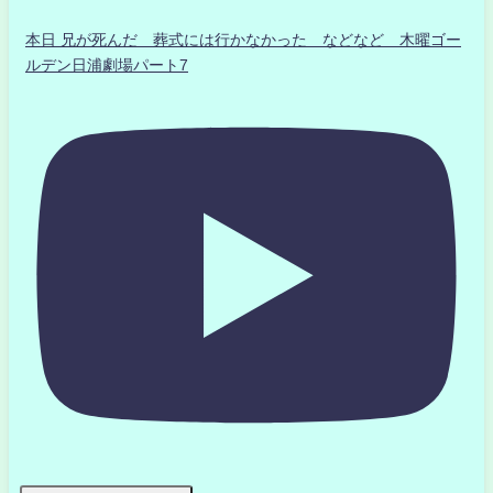
本日 兄が死んだ 葬式には行かなかった などなど 木曜ゴー
ルデン日浦劇場パート7