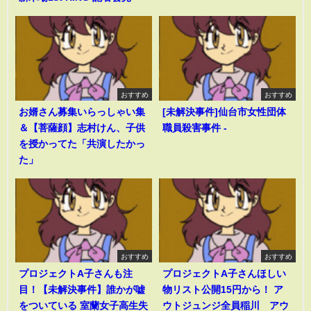
おすすめ
おすすめ
お婿さん募集いらっしゃい集
[未解決事件]仙台市女性団体
＆【菩薩顔】志村けん、子供
職員殺害事件 -
を授かってた「共演したかっ
た」
おすすめ
おすすめ
プロジェクトA子さんも注
プロジェクトA子さんほしい
目！【未解決事件】誰かが嘘
物リスト公開15円から！ ア
をついている 室蘭女子高生失
ウトジュンジ全員稲川 アウ