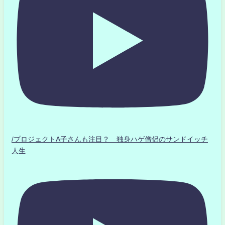
/プロジェクトA子さんも注目？ 独身ハゲ僧侶のサンドイッチ
人生