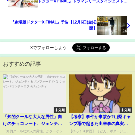
ドクターX FINAL』ドラマシリーズダイジェスト映
像【12月6日(金)公開】
『劇場版ドクターX FINAL』予告【12月6日(金)公
開】
Xでフォローしよう
おすすめの記事
未分類
未分類
「知的クールな大人な男性」向
【考察】事件か事故か?山梨キャ
けのチョコレート、ジェンティ
ンプ場で起きた出来事の真実に
＆リンフォード #バレンタイン #
ついて【ゆっくり解説】
「知的クールな大人の男性」がターゲッ
【ゆっくり解説】 うどん、ポタージュ、