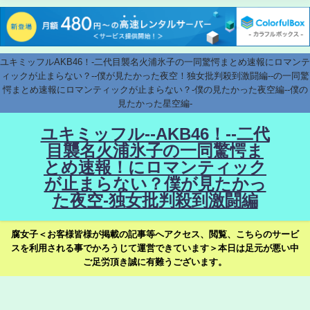
ユキミッフルAKB46！-二代目襲名火浦氷子の一同驚愕まとめ速報にロマンテ
ィックが止まらない？--僕が見たかった夜空！独女批判殺到激闘編--の一同驚
愕まとめ速報にロマンティックが止まらない？-僕の見たかった夜空編--僕の
見たかった星空編-
ユキミッフル--AKB46！--二代
目襲名火浦氷子の一同驚愕ま
とめ速報！にロマンティック
が止まらない？僕が見たかっ
た夜空-独女批判殺到激闘編
腐女子＜お客様皆様が掲載の記事等へアクセス、閲覧、こちらのサービ
スを利用される事でかろうじて運営できています＞本日は足元が悪い中
ご足労頂き誠に有難うございます。