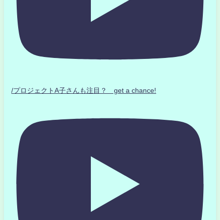
/プロジェクトA子さんも注目？ get a chance!