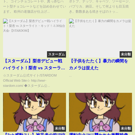
ト。 コインチョコレートや、真っ赤なハ
ポトフ、ナッツ、キャベツ、ソーセージ、
ゴンチャロフ #ジェンティ
ート型チョコレートなどを詰め合わせてい
パプリカ、納豆。そして何よりも目玉焼
ます。 欧州の老舗店が仕上げ...
き。数数多ある焼きそばのトッ...
スターダム
未分類
【スターダム】梨杏デビュー戦
【子供をたたく】暴力の瞬間を
ハイライト！梨杏 vs スターライ
カメラは捉えた
ト・キッド！-3.30仙台大会-
☆スターダム公式サイト/STARDOM
...
Official Web Site☆ http://wwr-
【STARDOM】
stardom.com/ ◆スターダム公...
未分類
未分類