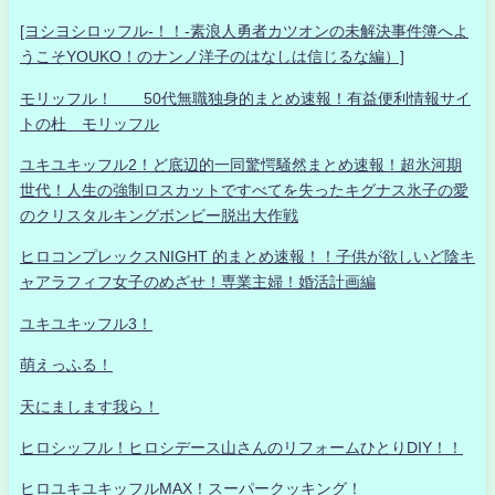
[ヨシヨシロッフル-！！-素浪人勇者カツオンの未解決事件簿へよ
うこそYOUKO！のナンノ洋子のはなしは信じるな編）]
モリッフル！ 50代無職独身的まとめ速報！有益便利情報サイ
トの杜 モリッフル
ユキユキッフル2！ど底辺的一同驚愕騒然まとめ速報！超氷河期
世代！人生の強制ロスカットですべてを失ったキグナス氷子の愛
のクリスタルキングボンビー脱出大作戦
ヒロコンプレックスNIGHT 的まとめ速報！！子供が欲しいど陰キ
ャアラフィフ女子のめざせ！専業主婦！婚活計画編
ユキユキッフル3！
萌えっふる！
天にまします我ら！
ヒロシッフル！ヒロシデース山さんのリフォームひとりDIY！！
ヒロユキユキッフルMAX！スーパークッキング！