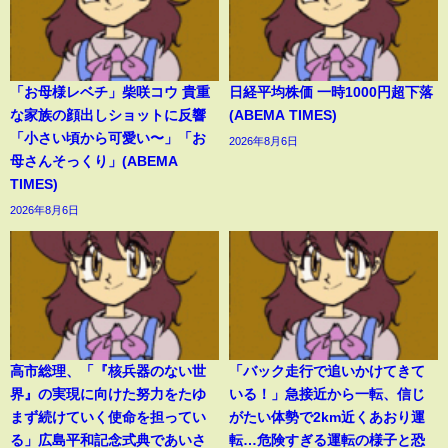
「お母様レベチ」柴咲コウ 貴重
日経平均株価 一時1000円超下落
な家族の顔出しショットに反響
(ABEMA TIMES)
「小さい頃から可愛い〜」「お
2026年8月6日
母さんそっくり」(ABEMA
TIMES)
2026年8月6日
高市総理、「『核兵器のない世
「バック走行で追いかけてきて
界』の実現に向けた努力をたゆ
いる！」急接近から一転、信じ
まず続けていく使命を担ってい
がたい体勢で2km近くあおり運
る」広島平和記念式典であいさ
転…危険すぎる運転の様子と恐