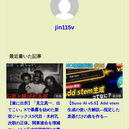
jin115v
最近書いた記事
社会
未分類
【遂に出所】「見立真一、出
【Suno AI v5.5】Add stem
てこい」Xで暴露を始めた新
生成の使い方解説―指定した
宿ジャックス5代目・木村孔
楽器だけの曲を作る―
次朗の正体。関東連合を壊滅