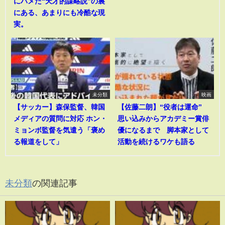
にハメた“天才的謀略説”の裏
にある、あまりにも冷酷な現
実。
未分類
映画
【サッカー】森保監督、韓国
【佐藤二朗】“役者は運命”
メディアの質問に対応 ホン・
思い込みからアカデミー賞俳
ミョンボ監督を気遣う「褒め
優になるまで 脚本家として
る報道をして」
活動を続けるワケも語る
未分類
の関連記事