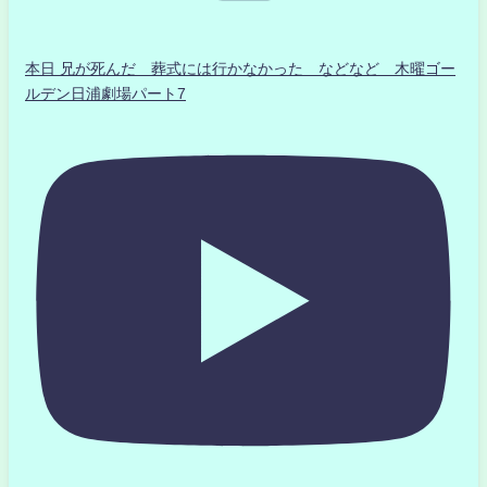
本日 兄が死んだ 葬式には行かなかった などなど 木曜ゴー
ルデン日浦劇場パート7