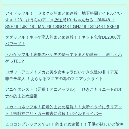
アイドッフル！ ワタクシ的まとめ速報 地下格闘アイドルだい
すき！23 ひうらのアニメ放送局101ちゃんねる BNK48 ！
SNH48！JKT48！MNL48！SGO48！GNZ48！STU48！SKE48
タダッフル！ネトゲ廃人的まとめ速報！！ネット乞食DE2000万
パワーズ！
・ハゲッフル！哀愁のハゲ男の髪ってるまとめ速報！！激しくハ
ゲっTEL？
ロボットアニメ！メカと美少女キャラだいすき永遠の非リア充・
非モテ星人 ！あらゆるマニアの為のマニアックサイト
アニゲタレスト（元祖！アニメッフル） ひきこもりニートのオ
ナベ的まとめ速報
ユカ・ヨネッフル！初老的まとめ速報！！大帝イタチにラリアッ
ト！害獣神アリ・ガー被害に必殺！パイルドライバー
ヒロコンプレックスNIGHT 的まとめ速報！！子供が欲しいど陰キ