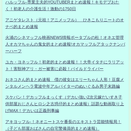
ハルッフル-専業主夫的YOUTUBERまとめ速報！キモデブおた
く！初老人の介護生活！激動の1750日
アニゲタレスト（元祖！アニメッフル） ひきこもりニートのオ
ナベ的まとめ速報
火浦のシネマッフル映画NEWS情報ポータブルの杜！オネエ管理
人オカマちゃんの鬼女的まとめ速報!オカマッフルアタックナンバ
ーハーフ
ユカ・ヨネッフル！初老的まとめ速報！！大帝イタチにラリアッ
ト！害獣神アリ・ガー被害に必殺！パイルドライバー
おネコさん的まとめ速報 僕の彼女はエリーちゃん人形！豆腐メ
ンタルメンヘラ電波中年アルバイターのぬいぐるみ男子末路編
スケバン！デカッフルまっくす（デカい強い2次元嫁だいすき子
供部屋おじさんヒロシ之古惑仔的まとめ速報）話題な動画取り上
げMAX！デカいは正義刑事編
アキヨッフル-！ネオニートスケ番長のエキストラ芸能情報局！
（子ども部屋おばさんの自宅警備員的まとめ速報）