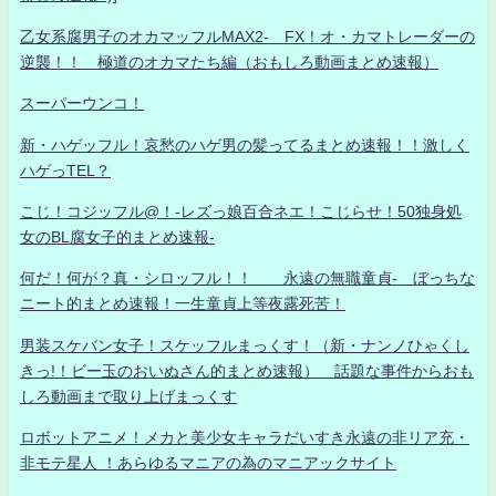
乙女系腐男子のオカマッフルMAX2- FX！オ・カマトレーダーの
逆襲！！ 極道のオカマたち編（おもしろ動画まとめ速報）
スーパーウンコ！
新・ハゲッフル！哀愁のハゲ男の髪ってるまとめ速報！！激しく
ハゲっTEL？
こじ！コジッフル@！-レズっ娘百合ネエ！こじらせ！50独身処
女のBL腐女子的まとめ速報-
何だ！何が？真・シロッフル！！ 永遠の無職童貞- ぼっちな
ニート的まとめ速報！一生童貞上等夜露死苦！
男装スケバン女子！スケッフルまっくす！（新・ナンノひゃくし
きっ!！ビー玉のおいぬさん的まとめ速報） 話題な事件からおも
しろ動画まで取り上げまっくす
ロボットアニメ！メカと美少女キャラだいすき永遠の非リア充・
非モテ星人 ！あらゆるマニアの為のマニアックサイト