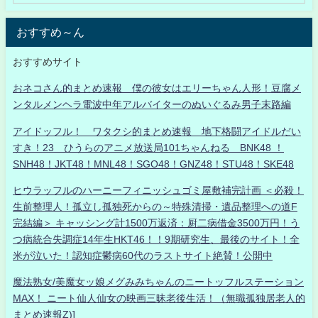
おすすめ～ん
おすすめサイト
おネコさん的まとめ速報 僕の彼女はエリーちゃん人形！豆腐メ
ンタルメンヘラ電波中年アルバイターのぬいぐるみ男子末路編
アイドッフル！ ワタクシ的まとめ速報 地下格闘アイドルだい
すき！23 ひうらのアニメ放送局101ちゃんねる BNK48 ！
SNH48！JKT48！MNL48！SGO48！GNZ48！STU48！SKE48
ヒウラッフルのハーニーフィニッシュゴミ屋敷補完計画 ＜必殺！
生前整理人！孤立し孤独死からの～特殊清掃・遺品整理への道F
完結編＞ キャッシング計1500万返済：厨二病借金3500万円！う
つ病統合失調症14年生HKT46！！9期研究生、最後のサイト！全
米が泣いた！認知症鬱病60代のラストサイト絶賛！公開中
魔法熟女/美魔女ッ娘メグみみちゃんのニートッフルステーション
MAX！ ニート仙人仙女の映画三昧老後生活！（無職孤独居老人的
まとめ速報Z)]