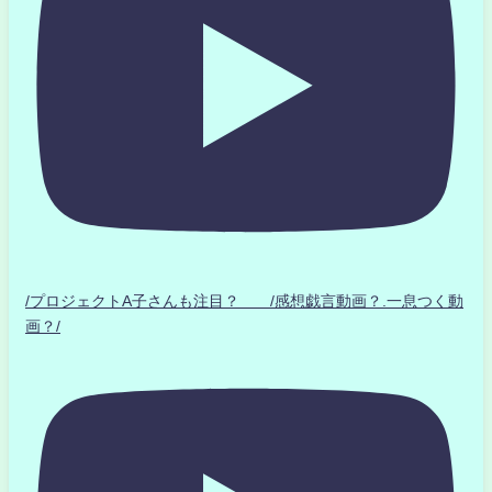
/プロジェクトA子さんも注目？ /感想戯言動画？.一息つく動
画？/