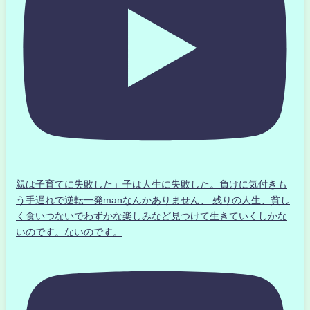
親は子育てに失敗した」子は人生に失敗した。負けに気付きも
う手遅れで逆転一発manなんかありません、 残りの人生、貧し
く食いつないでわずかな楽しみなど見つけて生きていくしかな
いのです。ないのです。