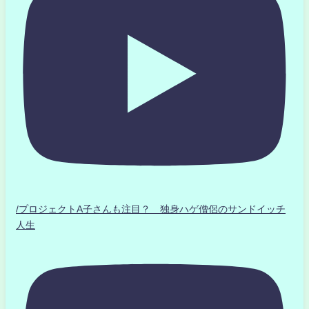
/プロジェクトA子さんも注目？ 独身ハゲ僧侶のサンドイッチ
人生