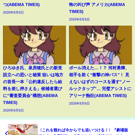
つ(ABEMA TIMES)
怖の叫び声 アメリカ(ABEMA
TIMES)
2026年8月6日
2026年8月6日
ひろゆき氏、泉房穂氏との新党
ボール消えた…！？ 河村勇輝、
設立への思いと秘策 狙いは地方
相手を欺く“衝撃の神パス”！ 見
の首長一本「公約違反したら給
えないはずのコースを通す“ノー
料を差し押さえる」候補者選び
ルックタップ”… 完璧アシストに
に“審査委員会”構想(ABEMA
アリーナ熱狂(ABEMA TIMES)
TIMES)
2026年8月6日
2026年8月6日
〈これを観れば今からでも追いつける！〉『劇場版