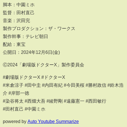
脚本：中園ミホ
監督：田村直己
音楽：沢田完
製作プロダクション：ザ・ワークス
製作幹事：テレビ朝日
配給：東宝
公開日：2024年12月6日(金)
Ⓒ2024「劇場版ドクターX」製作委員会
#劇場版ドクターX #ドクターX
#米倉涼子 #田中圭 #内田有紀 #今田美桜 #勝村政信 #鈴木浩
介 #岸部一徳
#染谷将太 #西畑大吾 #綾野剛 #遠藤憲一 #西田敏行
#田村直己 #中園ミホ
powered by
Auto Youtube Summarize