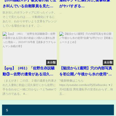
【2ch感動スレ】被災者の前で泣
運転中クマに襲われた衝撃映像
き叫んでいる自衛隊員を見た話
がヤバすぎる…
【東日本大震災】【3.11】
炊き出しのボランティアに行ったイッチ。
...
そこで見たものは…… ※動画化にするに
あたり、わかりやすいよう文章をアレンジ
している場合があります。ご...
未分類
未分類
【grg】（#61）「佐野生存説騒
【陥没から1週間】穴の内部写真
動③～佐野の遺骨がある沼久保
を初公開／午後から水の使用“自
の初盆に2億の人妻Bを誘った理
粛”を呼びかけ【関連ニュースま
（まえがき）この日、２億の遺産を約束さ
?最新映像はこちら
れた人妻Bに初盆に沼久保行くから佐野に
https://youtube.com/live/Pj2EwBuvoko ▼2
由～」2023/07/26号夜【謎多き
とめ】
手を合わせに一緒に行かない？とTwitterで
月4日配信 男性運転手の安否わからず…埼
ウナちゃんマン永眠の章】
誘うのである。 #...
玉...
s