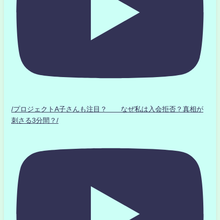
/プロジェクトA子さんも注目？ なぜ私は入会拒否？真相が
刺さる3分間？/