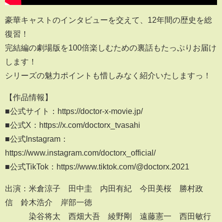
豪華キャストのインタビューを交えて、12年間の歴史を総
復習！
完結編の劇場版を100倍楽しむための裏話もたっぷりお届け
します！
シリーズの魅力ポイントも惜しみなく紹介いたしますっ！
【作品情報】
■公式サイト：https://doctor-x-movie.jp/
■公式X：https://x.com/doctorx_tvasahi
■公式Instagram：
https://www.instagram.com/doctorx_official/
■公式TikTok：https://www.tiktok.com/@doctorx.2021
出演：米倉涼子 田中圭 内田有紀 今田美桜 勝村政
信 鈴木浩介 岸部一徳
染谷将太 西畑大吾 綾野剛 遠藤憲一 西田敏行