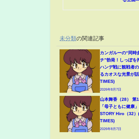
未分類
の関連記事
カンガルーの“同時
チ”勃発！しっぽを
ハンデ戦に観戦者
るカオスな光景が話題
TIMES)
2026年8月7日
山本舞香（28） 第
「母子ともに健康」夫
STORY Hiro（32）
TIMES)
2026年8月7日