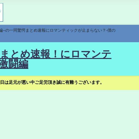
編--の一同驚愕まとめ速報にロマンティックが止まらない？-僕の
驚愕まとめ速報！にロマンテ
激闘編
日は足元が悪い中ご足労頂き誠に有難うございます。