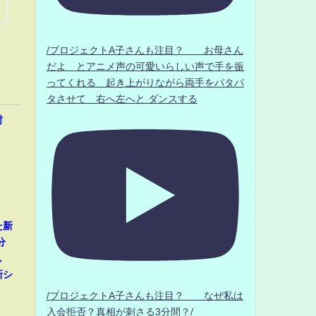
/プロジェクトA子さんも注目？ お母さん
だよ とアニメ声の可愛いらしい声で手を振
ってくれる 起き上がりながら両手をパタパ
タさせて 右へ左へと ダンスする
封
た新
分
し
新シ
/プロジェクトA子さんも注目？ なぜ私は
入会拒否？真相が刺さる3分間？/