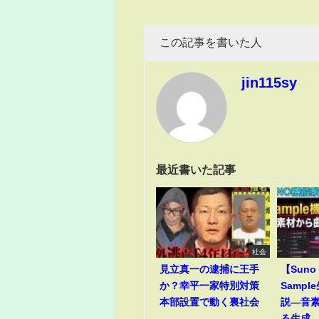
この記事を書いた人
jin115sy
最近書いた記事
社会
見立真一の逮捕に王手
【Suno
か？幸平一家特別対策
Samp
本部設置で動く裏社会
説―音
る生成