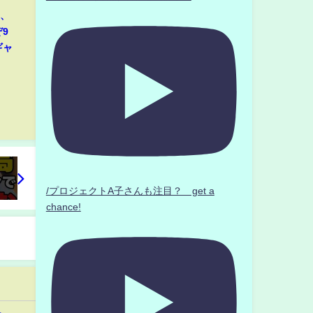
那、
9
ギャ
/プロジェクトA子さんも注目？ get a
chance!