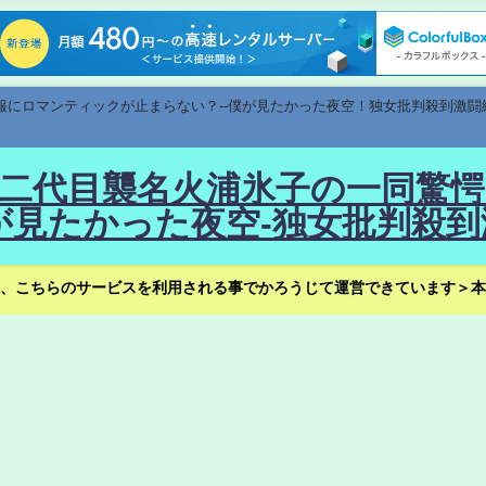
速報にロマンティックが止まらない？--僕が見たかった夜空！独女批判殺到激闘
！--二代目襲名火浦氷子の一同
見たかった夜空-独女批判殺到
、こちらのサービスを利用される事でかろうじて運営できています＞本