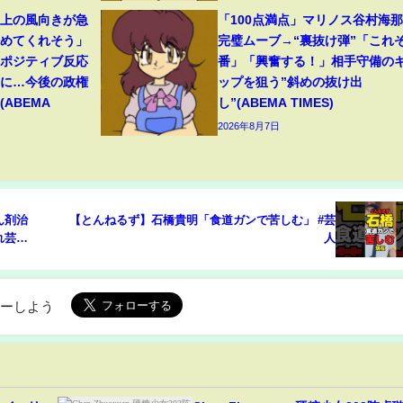
ト上の風向きが急
「100点満点」マリノス谷村海
始めてくれそう」
完璧ムーブ→“裏抜け弾”「これぞ
たポジティブ反応
番」「興奮する！」相手守備の
”に…今後の政権
ップを狙う”斜めの抜け出
ABEMA
し”(ABEMA TIMES)
2026年8月7日
ん剤治
【とんねるず】石橋貴明「食道ガンで苦しむ」 #芸
れ芸能
人
崩壊で
滅して
ローしよう