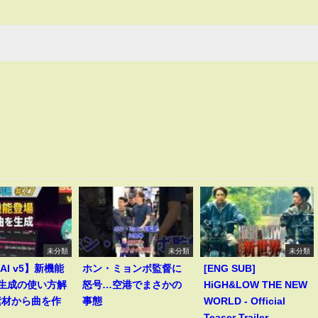
未分類
未分類
未分類
 AI v5】新機能
ホン・ミョンボ監督に
[ENG SUB]
le生成の使い方解
怒号…空港でまさかの
HiGH&LOW THE NEW
素材から曲を作
事態
WORLD - Official
―
Teaser Trailer