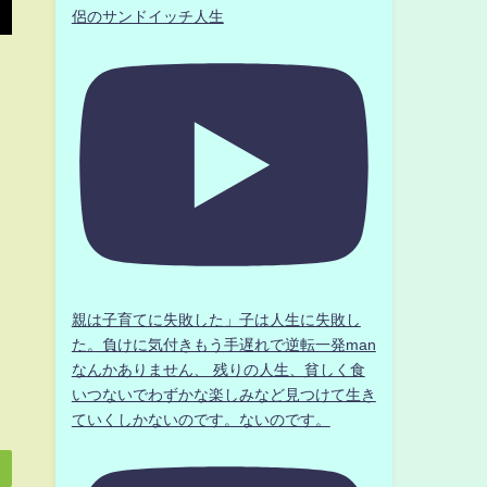
侶のサンドイッチ人生
親は子育てに失敗した」子は人生に失敗し
た。負けに気付きもう手遅れで逆転一発man
なんかありません、 残りの人生、貧しく食
いつないでわずかな楽しみなど見つけて生き
ていくしかないのです。ないのです。