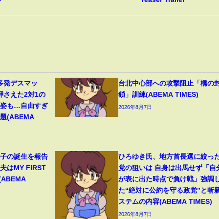
多発デスマッ
台北中心部への攻撃阻止「橋の
押さえた2対1の
鎖」訓練(ABEMA TIMES)
の姿も…自由すぎ
2026年8月7日
(ABEMA
1子の誕生を報告
ひろゆき氏、地方首長選に絞っ
はMY FIRST
党の狙いは 自身は出馬せず「自
(ABEMA
が表に出た時点で負け戦」強調
た“絶対に公約を守る政党”と斬
ステムの内容(ABEMA TIMES)
2026年8月7日