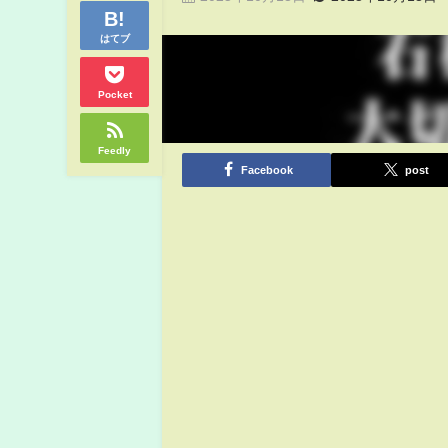
はてブ
Pocket
Feedly
Facebook
post