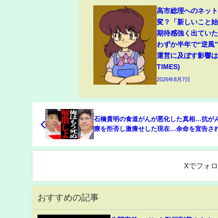
高市総理へのネッ
変？「新しいこと
期待感強く出てい
わずか半年で“逆風
運営に及ぼす影響は(
TIMES)
2026年8月7日
石橋貴明の食道がんが悪化した真相…抗が
療を拒否し激痩せした現在…余命を宣告さ
界復帰不可能な現状に驚愕！離婚後に精神
アルコール依存…『とんねるず』が自然消
いた裏側に驚きを隠せない
Xでフォ
おすすめの記事