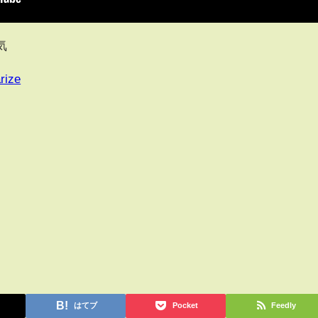
気
rize
はてブ
Pocket
Feedly