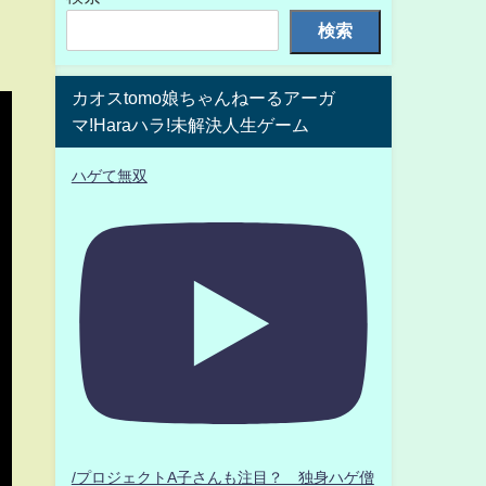
検索
カオスtomo娘ちゃんねーるアーガ
マ!Haraハラ!未解決人生ゲーム
ハゲて無双
/プロジェクトA子さんも注目？ 独身ハゲ僧