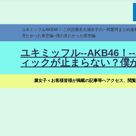
ユキミッフルAKB46！-二代目襲名火浦氷子の一同驚愕まとめ
見たかった夜空編--僕の見たかった星空編-
ユキミッフル--AKB46
ィックが止まらない？僕が
腐女子＜お客様皆様が掲載の記事等へアクセス、閲覧