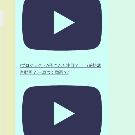
/プロジェクトA子さんも注目？ /感想戯
言動画？.一息つく動画？/