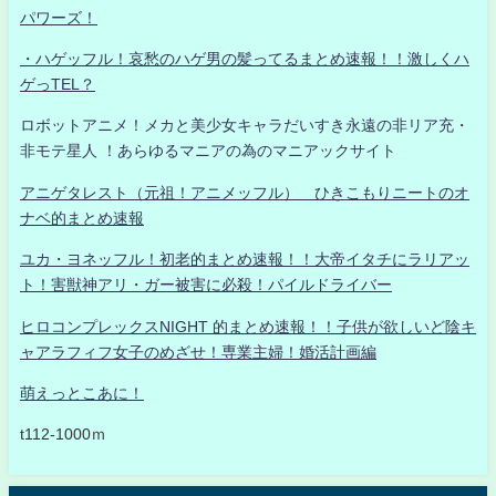
パワーズ！
・ハゲッフル！哀愁のハゲ男の髪ってるまとめ速報！！激しくハ
ゲっTEL？
ロボットアニメ！メカと美少女キャラだいすき永遠の非リア充・
非モテ星人 ！あらゆるマニアの為のマニアックサイト
アニゲタレスト（元祖！アニメッフル） ひきこもりニートのオ
ナベ的まとめ速報
ユカ・ヨネッフル！初老的まとめ速報！！大帝イタチにラリアッ
ト！害獣神アリ・ガー被害に必殺！パイルドライバー
ヒロコンプレックスNIGHT 的まとめ速報！！子供が欲しいど陰キ
ャアラフィフ女子のめざせ！専業主婦！婚活計画編
萌えっとこあに！
t112-1000ｍ