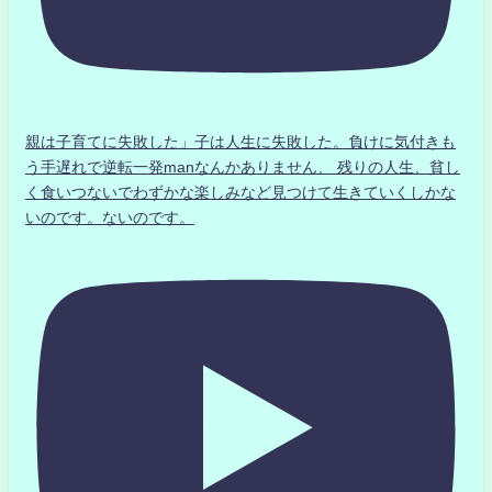
親は子育てに失敗した」子は人生に失敗した。負けに気付きも
う手遅れで逆転一発manなんかありません、 残りの人生、貧し
く食いつないでわずかな楽しみなど見つけて生きていくしかな
いのです。ないのです。