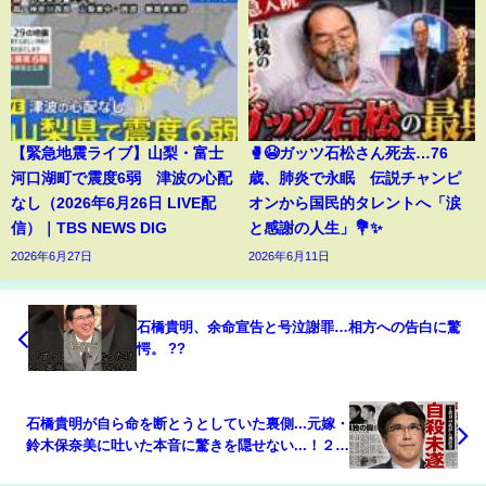
【緊急地震ライブ】山梨・富士
🥊😭ガッツ石松さん死去…76
河口湖町で震度6弱 津波の心配
歳、肺炎で永眠 伝説チャンピ
なし（2026年6月26日 LIVE配
オンから国民的タレントへ「涙
信）｜TBS NEWS DIG
と感謝の人生」💐✨
2026年6月27日
2026年6月11日
石橋貴明、余命宣告と号泣謝罪…相方への告白に驚
愕。 ??️
石橋貴明が自ら命を断とうとしていた裏側...元嫁・
鈴木保奈美に吐いた本音に驚きを隠せない...！２度
目の抗がん剤を拒否した本当の理由...娘に残した莫