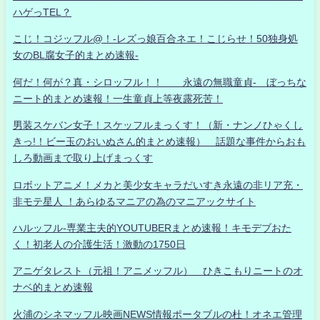
ハゲっTEL？
こじ！コジッフル@！-レズっ娘百合ネエ！こじらせ！50独身処
女のBL腐女子的まとめ速報-
何だ！何が？真・シロッフル！！ 永遠の無職童貞- ぼっちな
ニート的まとめ速報！一生童貞上等夜露死苦！
男装スケバン女子！スケッフルまっくす！（新・ナンノひゃくし
きっ!！ビー玉のおいぬさん的まとめ速報） 話題な事件からおも
しろ動画まで取り上げまっくす
ロボットアニメ！メカと美少女キャラだいすき永遠の非リア充・
非モテ星人 ！あらゆるマニアの為のマニアックサイト
ハルッフル-専業主夫的YOUTUBERまとめ速報！キモデブおた
く！初老人の介護生活！激動の1750日
アニゲタレスト（元祖！アニメッフル） ひきこもりニートのオ
ナベ的まとめ速報
火浦のシネマッフル映画NEWS情報ポータブルの杜！オネエ管理