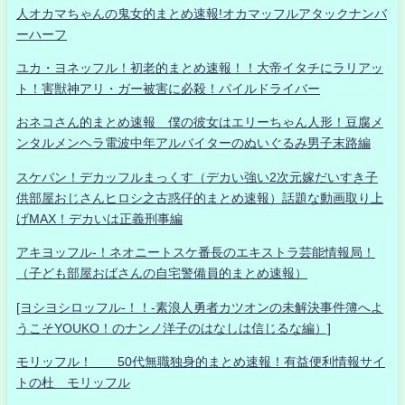
人オカマちゃんの鬼女的まとめ速報!オカマッフルアタックナンバ
ーハーフ
ユカ・ヨネッフル！初老的まとめ速報！！大帝イタチにラリアッ
ト！害獣神アリ・ガー被害に必殺！パイルドライバー
おネコさん的まとめ速報 僕の彼女はエリーちゃん人形！豆腐メ
ンタルメンヘラ電波中年アルバイターのぬいぐるみ男子末路編
スケバン！デカッフルまっくす（デカい強い2次元嫁だいすき子
供部屋おじさんヒロシ之古惑仔的まとめ速報）話題な動画取り上
げMAX！デカいは正義刑事編
アキヨッフル-！ネオニートスケ番長のエキストラ芸能情報局！
（子ども部屋おばさんの自宅警備員的まとめ速報）
[ヨシヨシロッフル-！！-素浪人勇者カツオンの未解決事件簿へよ
うこそYOUKO！のナンノ洋子のはなしは信じるな編）]
モリッフル！ 50代無職独身的まとめ速報！有益便利情報サイ
トの杜 モリッフル