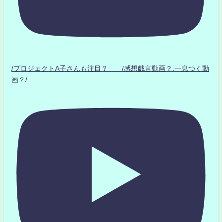
/プロジェクトA子さんも注目？ /感想戯言動画？.一息つく動
画？/