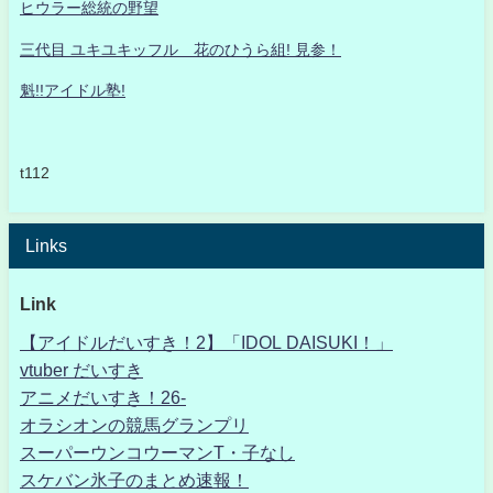
ヒウラー総統の野望
三代目 ユキユキッフル 花のひうら組! 見参！
魁!!アイドル塾!
t112
Links
Link
【アイドルだいすき！2】「IDOL DAISUKI！」
vtuber だいすき
アニメだいすき！26-
オラシオンの競馬グランプリ
スーパーウンコウーマンT・子なし
スケバン氷子のまとめ速報！