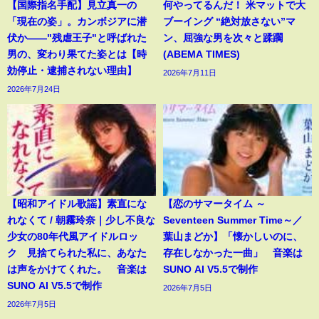
【国際指名手配】見立真一の
何やってるんだ！ 米マットで大
「現在の姿」。カンボジアに潜
ブーイング “絶対放さない”マ
伏か――"残虐王子"と呼ばれた
ン、屈強な男を次々と蹂躙
男の、変わり果てた姿とは【時
(ABEMA TIMES)
効停止・逮捕されない理由】
2026年7月11日
2026年7月24日
【昭和アイドル歌謡】素直にな
【恋のサマータイム ～
れなくて / 朝霧玲奈｜少し不良な
Seventeen Summer Time～／
少女の80年代風アイドルロッ
葉山まどか】「懐かしいのに、
ク 見捨てられた私に、あなた
存在しなかった一曲」 音楽は
は声をかけてくれた。 音楽は
SUNO AI V5.5で制作
SUNO AI V5.5で制作
2026年7月5日
2026年7月5日