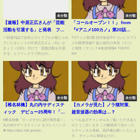
未分類
未分類
【速報】中居正広さんが「芸能
「コールオープン！！」 from
活動を引退する」と発表 ファ
『#アニメ100カノ』第20話
ンクラブ向けのサイトで｜
#hyakkano #100カノ #アニメ
一部週刊誌で女性とのトラブルが報じられ
TVアニメ第2期 好評放送中!! ついにラブコ
ていたタレントの中居正広さん（52）が
メの限界突破!? 超人彼氏の本気（マジ）
TBS NEWS DIG
#anime
きょう（23日）付けで「芸能活動を引退
と覚悟（マジ）!! ♥放送情報♥ TOKYO
する」とファンクラブ向けの...
MX ...
未分類
未分類
【椎名林檎】丸の内サディステ
【カメラが見た】ノラ猫対策、
ィック デビュー25周年！「㋚
超音波器の効果は…？
～さすがに諸行無常篇～」【紅
#椎名林檎「㋚～さすがに諸行無常篇～」
いつもあざチャンネルをご覧いただきあり
丸の内サディスティック をプレイバック
がとうございます この動画見て良かった
白】｜NHK
▶https://plus.nhk.jp/watc...
らチャンネル登録、高評価お願いいたしま
す。 チャンネル登録まだの...