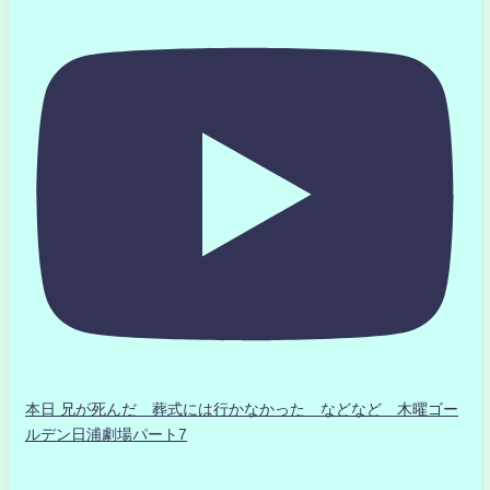
本日 兄が死んだ 葬式には行かなかった などなど 木曜ゴー
ルデン日浦劇場パート7