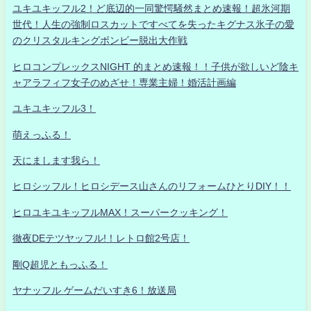
ユキユキッフル2！ど底辺的一同驚愕騒然まとめ速報！超氷河期
世代！人生の強制ロスカットですべてを失ったキグナス氷子の愛
のクリスタルキングボンビー脱出大作戦
ヒロコンプレックスNIGHT 的まとめ速報！！子供が欲しいど陰キ
ャアラフィフ女子のめざせ！専業主婦！婚活計画編
ユキユキッフル3！
萌えっふる！
天にまします我ら！
ヒロシッフル！ヒロシデース山さんのリフォームひとりDIY！！
ヒロユキユキッフルMAX！スーパークッキング！
徹夜DEテツヤッフル!！レトロ館2号店！
剛Q超児ともっふる！
ヤナッフル ゲームだいすき6！放送局