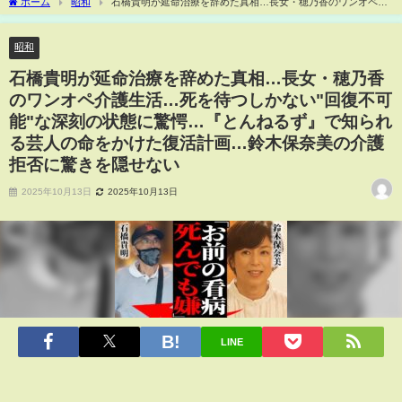
ホーム
昭和
石橋貴明が延命治療を辞めた真相…長女・穂乃香のワンオペ介
護生活…死を待つしかない"回復不可能"な深刻の状態に驚愕…『とんねるず』で知られ
る芸人の命をかけた復活計画…鈴木保奈美の介護拒否に驚きを隠せない
昭和
石橋貴明が延命治療を辞めた真相…長女・穂乃香
のワンオペ介護生活…死を待つしかない"回復不可
能"な深刻の状態に驚愕…『とんねるず』で知られ
る芸人の命をかけた復活計画…鈴木保奈美の介護
拒否に驚きを隠せない
2025年10月13日
2025年10月13日
LINE