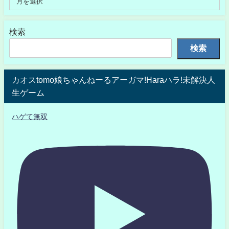
検索
検索
カオスtomo娘ちゃんねーるアーガマ!Haraハラ!未解決人
生ゲーム
ハゲて無双