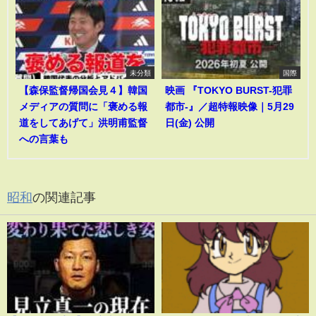
未分類
国際
【森保監督帰国会見４】韓国
映画 『TOKYO BURST-犯罪
メディアの質問に「褒める報
都市-』／超特報映像｜5月29
道をしてあげて」洪明甫監督
日(金) 公開
への言葉も
昭和
の関連記事