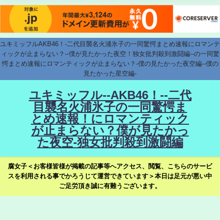
ユキミッフルAKB46！-二代目襲名火浦氷子の一同驚愕まとめ速報にロマンテ
ィックが止まらない？--僕が見たかった夜空！独女批判殺到激闘編--の一同驚
愕まとめ速報にロマンティックが止まらない？-僕の見たかった夜空編--僕の
見たかった星空編-
ユキミッフル--AKB46！--二代
目襲名火浦氷子の一同驚愕ま
とめ速報！にロマンティック
が止まらない？僕が見たかっ
た夜空-独女批判殺到激闘編
腐女子＜お客様皆様が掲載の記事等へアクセス、閲覧、こちらのサービ
スを利用される事でかろうじて運営できています＞本日は足元が悪い中
ご足労頂き誠に有難うございます。