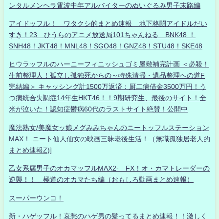
ンタルメンヘラ電波中年アルバイターのぬいぐるみ男子末路編
アイドッフル！ ワタクシ的まとめ速報 地下格闘アイドルだい
すき！23 ひうらのアニメ放送局101ちゃんねる BNK48 ！
SNH48！JKT48！MNL48！SGO48！GNZ48！STU48！SKE48
ヒウラッフルのハーニーフィニッシュゴミ屋敷補完計画 ＜必殺！
生前整理人！孤立し孤独死からの～特殊清掃・遺品整理への道F
完結編＞ キャッシング計1500万返済：厨二病借金3500万円！う
つ病統合失調症14年生HKT46！！9期研究生、最後のサイト！全
米が泣いた！認知症鬱病60代のラストサイト絶賛！公開中
魔法熟女/美魔女ッ娘メグみみちゃんのニートッフルステーション
MAX！ ニート仙人仙女の映画三昧老後生活！（無職孤独居老人的
まとめ速報Z)]
乙女系腐男子のオカマッフルMAX2- FX！オ・カマトレーダーの
逆襲！！ 極道のオカマたち編（おもしろ動画まとめ速報）
スーパーウンコ！
新・ハゲッフル！哀愁のハゲ男の髪ってるまとめ速報！！激しく