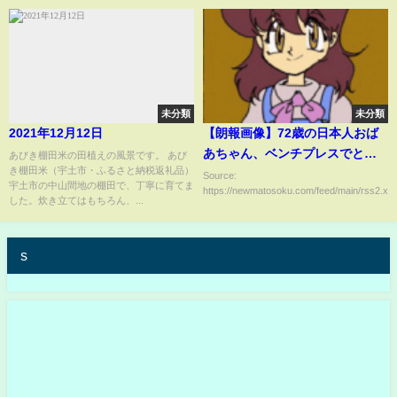
未分類
未分類
2021年12月12日
【朗報画像】72歳の日本人おば
あちゃん、ベンチプレスでとん
あびき棚田米の田植えの風景です。 あび
き棚田米（宇土市・ふるさと納税返礼品）
でもない記録を叩き出す
Source:
宇土市の中山間地の棚田で、丁寧に育てま
https://newmatosoku.com/feed/main/rss2.xml.
wwwwwwwwww
した。炊き立てはもちろん、...
s