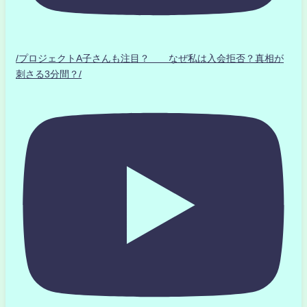
/プロジェクトA子さんも注目？ なぜ私は入会拒否？真相が
刺さる3分間？/