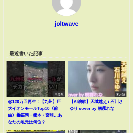
joltwave
最近書いた記事
未分類
未分類
㊗️120万回再生！【九州】巨
【AI演歌】天城越え / 石川さ
大イオンモールTop10《前
ゆり cover by 朝霧れな
編》🛍️福岡・熊本・宮崎…あ
なたの地元は何位？