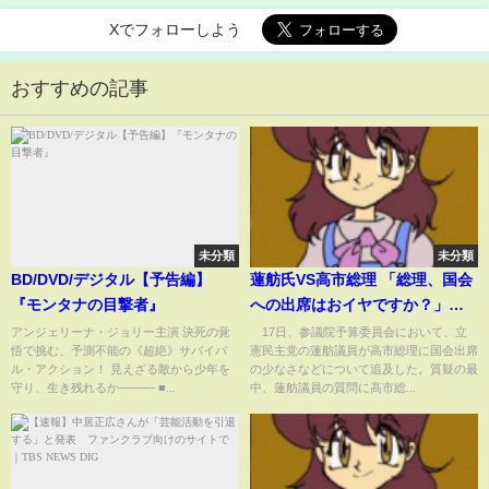
大な遺産と遺言内容に言葉を失う...！
Xでフォローしよう
おすすめの記事
未分類
未分類
BD/DVD/デジタル【予告編】
蓮舫氏VS高市総理 「総理、国会
『モンタナの目撃者』
への出席はおイヤですか？」ゴ
ング直後の“ジャブ”に高市総理
アンジェリーナ・ジョリー主演 決死の覚
17日、参議院予算委員会において、立
悟で挑む、予測不能の《超絶》サバイバ
憲民主党の蓮舫議員が高市総理に国会出席
が“笑顔”で応戦…ヤジが飛ぶ中
ル・アクション！ 見えざる敵から少年を
の少なさなどについて追及した。質疑の最
で論戦(ABEMA TIMES)
守り、生き残れるか――― ■...
中、蓮舫議員の質問に高市総...