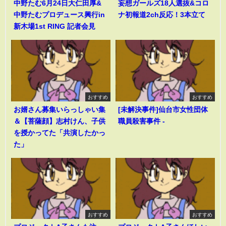
中野たむ6月24日大仁田厚&
妄想ガールズ18人選抜&コロ
中野たむプロデュース興行in
ナ初報道2ch反応！3本立て
新木場1st RING 記者会見
おすすめ
おすすめ
お婿さん募集いらっしゃい集
[未解決事件]仙台市女性団体
＆【菩薩顔】志村けん、子供
職員殺害事件 -
を授かってた「共演したかっ
た」
おすすめ
おすすめ