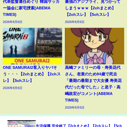
代表監督選任めぐり 韓国サッカ
最強のアジフライ、見つかって
ー協会に家宅捜索(ABEMA
しまうｗｗｗ【2chまとめ】
TIMES)
【2chスレ】【5chスレ】
2026年8月6日
2026年8月6日
ONE SAMURAI2客入りヤバそ
高嶋ファミリーの母・寿美花代
う・・・【2chまとめ】【2chス
さん、老衰のため94歳で死去
レ】【5chスレ】
「最期の最期まで大女優 寿美花
代だった母でした」と息子・高
2026年8月6日
嶋政宏がコメント(ABEMA
TIMES)
2026年8月6日
生活保護,完全終了【2chまとめ】【2chスレ】【5ch