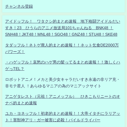
チャンネル登録
アイドッフル！ ワタクシ的まとめ速報 地下格闘アイドルだい
すき！23 ひうらのアニメ放送局101ちゃんねる BNK48 ！
SNH48！JKT48！MNL48！SGO48！GNZ48！STU48！SKE48
タダッフル！ネトゲ廃人的まとめ速報！！ネット乞食DE2000万
パワーズ！
・ハゲッフル！哀愁のハゲ男の髪ってるまとめ速報！！激しくハ
ゲっTEL？
ロボットアニメ！メカと美少女キャラだいすき永遠の非リア充・
非モテ星人 ！あらゆるマニアの為のマニアックサイト
アニゲタレスト（元祖！アニメッフル） ひきこもりニートのオ
ナベ的まとめ速報
ユカ・ヨネッフル！初老的まとめ速報！！大帝イタチにラリアッ
ト！害獣神アリ・ガー被害に必殺！パイルドライバー