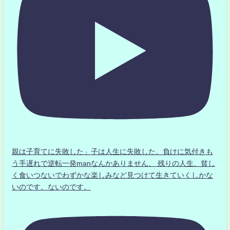
親は子育てに失敗した」子は人生に失敗した。負けに気付きも
う手遅れで逆転一発manなんかありません、 残りの人生、貧し
く食いつないでわずかな楽しみなど見つけて生きていくしかな
いのです。ないのです。