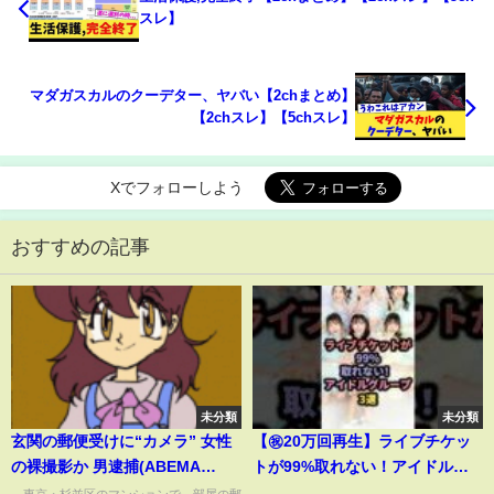
スレ】
マダガスカルのクーデター、ヤバい【2chまとめ】
【2chスレ】【5chスレ】
Xでフォローしよう
おすすめの記事
未分類
未分類
玄関の郵便受けに“カメラ” 女性
【㊗️20万回再生】ライブチケッ
の裸撮影か 男逮捕(ABEMA
トが99%取れない！アイドルグ
TIMES)
ループ3選 #akb48 #超ときめき
東京・杉並区のマンションで、部屋の郵
...