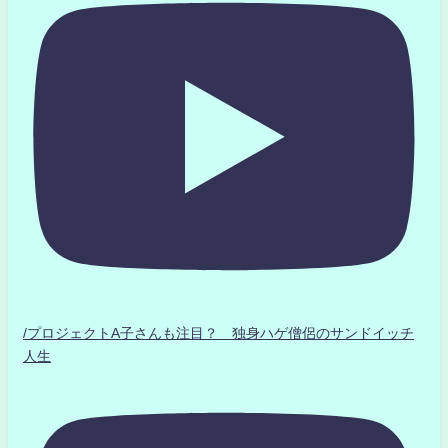
/プロジェクトA子さんも注目？ 独身ハゲ僧侶のサンドイッチ
人生