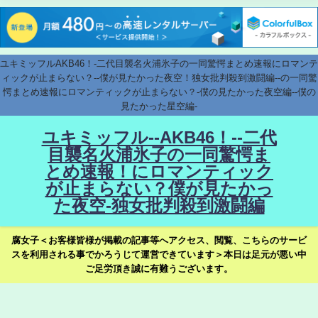
ユキミッフルAKB46！-二代目襲名火浦氷子の一同驚愕まとめ速報にロマンテ
ィックが止まらない？--僕が見たかった夜空！独女批判殺到激闘編--の一同驚
愕まとめ速報にロマンティックが止まらない？-僕の見たかった夜空編--僕の
見たかった星空編-
ユキミッフル--AKB46！--二代
目襲名火浦氷子の一同驚愕ま
とめ速報！にロマンティック
が止まらない？僕が見たかっ
た夜空-独女批判殺到激闘編
腐女子＜お客様皆様が掲載の記事等へアクセス、閲覧、こちらのサービ
スを利用される事でかろうじて運営できています＞本日は足元が悪い中
ご足労頂き誠に有難うございます。