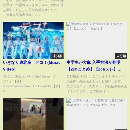
便受けに小型カメラを差し込み、女性の裸
♡宣伝部
を撮影したとして男が逮捕されました。
善養寺英諒容疑者（29）...
未分類
未分類
いぎなり東北産 - デコ！(Music
中学生が大麻 入手方法が判明
Video)
【2chまとめ】【2chスレ】
【5chスレ】
3月18日発売 メジャー 2nd Single「デ
ご視聴ありがとうございます！ チャンネ
コ！」 【💿】
ル登録、高評価よろしくお願いします。
https://madeintohoku.lnk.to/2ndSG 【🎵】
気になるニュースのネットの反応動画を上
h...
げていきます。 この動画は...