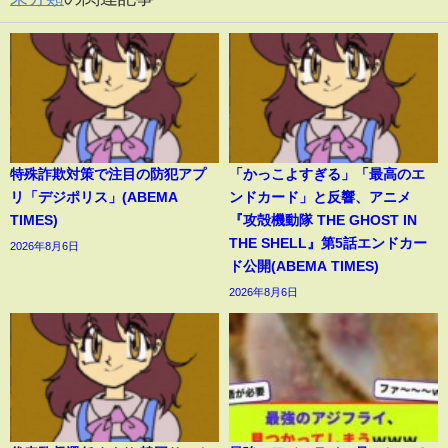
特殊詐欺対策で注目の防犯アプ
「かっこよすぎる」「最高のエ
リ「デジポリス」(ABEMA
ンドカード」と反響、アニメ
TIMES)
『攻殻機動隊 THE GHOST IN
THE SHELL』第5話エンドカー
2026年8月6日
ド公開(ABEMA TIMES)
2026年8月6日