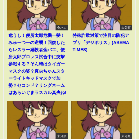
金バエ
未分類
危うし！便所太郎危機一髪！
特殊詐欺対策で注目の防犯ア
みゅーつーの逆襲！回復した
プリ「デジポリス」(ABEMA
らレスラー経験者金バエ、便
TIMES)
所太郎プロレス試合中に突撃
参戦する？そん時はタイガー
マスクの姿？真央ちゃんスタ
ーライトキッドマスクで加
勢？セコンド？リングネーム
はあらいぐまラスカル真央ね!
未分類
未分類