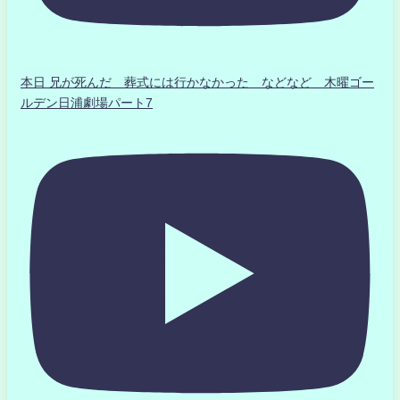
本日 兄が死んだ 葬式には行かなかった などなど 木曜ゴー
ルデン日浦劇場パート7