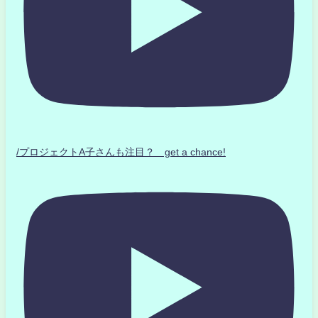
/プロジェクトA子さんも注目？ get a chance!