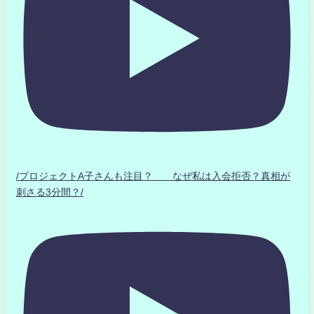
/プロジェクトA子さんも注目？ なぜ私は入会拒否？真相が
刺さる3分間？/