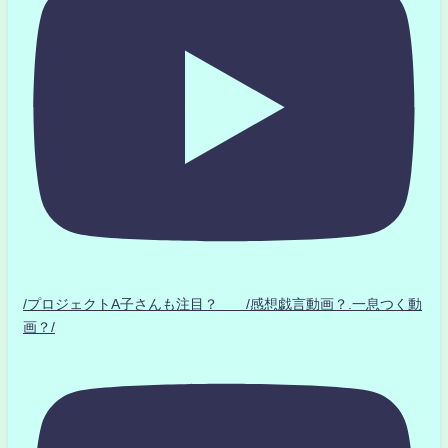
/プロジェクトA子さんも注目？ /感想戯言動画？.一息つく動
画？/