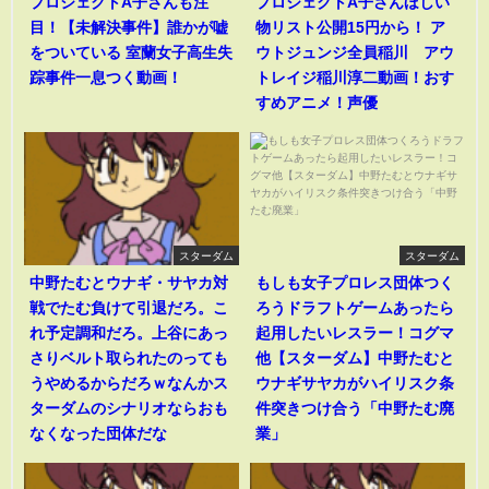
プロジェクトA子さんも注
プロジェクトA子さんほしい
目！【未解決事件】誰かが嘘
物リスト公開15円から！ ア
をついている 室蘭女子高生失
ウトジュンジ全員稲川 アウ
踪事件一息つく動画！
トレイジ稲川淳二動画！おす
すめアニメ！声優
スターダム
スターダム
中野たむとウナギ・サヤカ対
もしも女子プロレス団体つく
戦でたむ負けて引退だろ。こ
ろうドラフトゲームあったら
れ予定調和だろ。上谷にあっ
起用したいレスラー！コグマ
さりベルト取られたのっても
他【スターダム】中野たむと
うやめるからだろｗなんかス
ウナギサヤカがハイリスク条
ターダムのシナリオならおも
件突きつけ合う「中野たむ廃
なくなった団体だな
業」