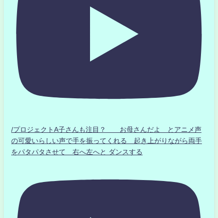
/プロジェクトA子さんも注目？ お母さんだよ とアニメ声
の可愛いらしい声で手を振ってくれる 起き上がりながら両手
をパタパタさせて 右へ左へと ダンスする