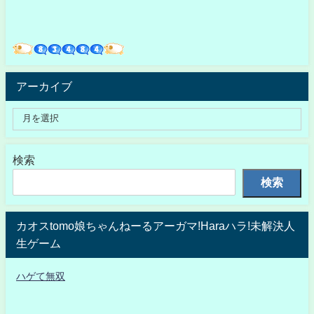
アーカイブ
検索
検索
カオスtomo娘ちゃんねーるアーガマ!Haraハラ!未解決人
生ゲーム
ハゲて無双