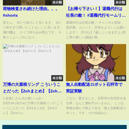
未分類
未分類
荷物検査され続けた理由。。。
【お帰り下さい！】退職代行は
#shorts
社長の敵！ #退職代行モームリ#
令和の虎切り抜き
皆さん。 当たり前のこと言います。 当た
退職代行は社長の敵！ チャンネル登録、
り前すぎて聞いたことないこと言います。
高評価、コメント、共有をよろしくお願い
飛行機は、 ナイフ持ち込み禁止です。 ※
します！ 【FULL】｢厳しくいきますよ｣虎
危うくよへこれになり...
と男の激しい議論が展...
未分類
未分類
万博の大屋根リング こういうこ
無人自動配送ロボット石狩市で
とだった【2chまとめ】【2chス
実証実験
レ】【5chスレ】
1:名無しさん＠お腹いっぱい
こちら、驚きました。石狩市の住宅街を走
2025.04.15(Tue) 万博の大屋根リング こう
る車、なんと運転手がいません。 じつは
いうことだった【2chまとめ】【2chス
荷物を積んで無人で走る「無人自動配送ロ
レ】【5chスレ...
ボット」です。その仕組みと...