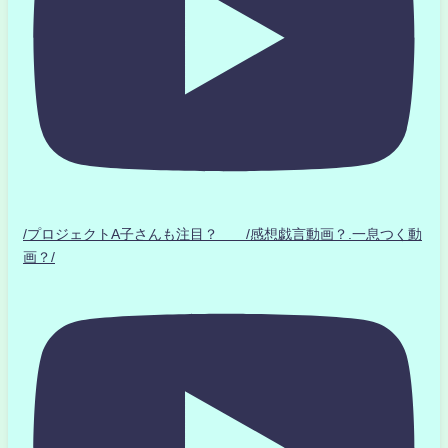
/プロジェクトA子さんも注目？ /感想戯言動画？.一息つく動
画？/