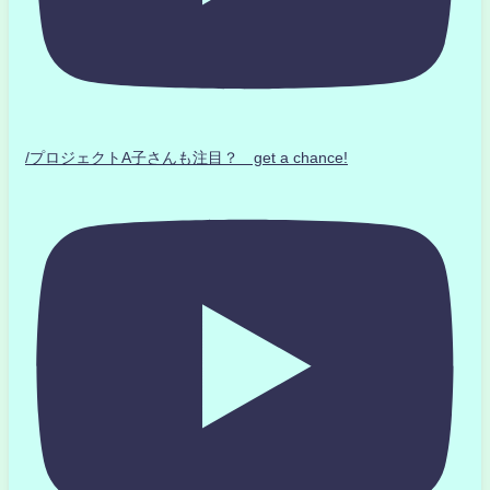
/プロジェクトA子さんも注目？ get a chance!