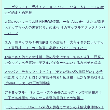
アニゲタレスト（元祖！アニメッフル） ひきこもりニートのオ
ナベ的まとめ速報
火浦のシネマッフル映画NEWS情報ポータブルの杜！オネエ管理
人オカマちゃんの鬼女的まとめ速報!オカマッフルアタックナンバ
ーハーフ
ユカ・ヨネッフル！初老的まとめ速報！！大帝イタチにラリアッ
ト！害獣神アリ・ガー被害に必殺！パイルドライバー
おネコさん的まとめ速報 僕の彼女はエリーちゃん人形！豆腐メ
ンタルメンヘラ電波中年アルバイターのぬいぐるみ男子末路編
スケバン！デカッフルまっくす（デカい強い2次元嫁だいすき子
供部屋おじさんヒロシ之古惑仔的まとめ速報）話題な動画取り上
げMAX！デカいは正義刑事編
アキヨッフル-！ネオニートスケ番長のエキストラ芸能情報局！
（子ども部屋おばさんの自宅警備員的まとめ速報）
[ヨシヨシロッフル-！！-素浪人勇者カツオンの未解決事件簿へよ