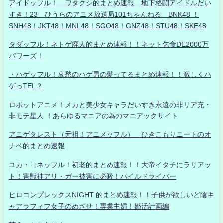
アイドッフル！ ワタクシ的まとめ速報 地下格闘アイドルだい
すき！23 ひうらのアニメ放送局101ちゃんねる BNK48 ！
SNH48！JKT48！MNL48！SGO48！GNZ48！STU48！SKE48
タダッフル！ネトゲ廃人的まとめ速報！！ネット乞食DE2000万
パワーズ！
・ハゲッフル！哀愁のハゲ男の髪ってるまとめ速報！！激しくハ
ゲっTEL？
ロボットアニメ！メカと美少女キャラだいすき永遠の非リア充・
非モテ星人 ！あらゆるマニアの為のマニアックサイト
アニゲタレスト（元祖！アニメッフル） ひきこもりニートのオ
ナベ的まとめ速報
ユカ・ヨネッフル！初老的まとめ速報！！大帝イタチにラリアッ
ト！害獣神アリ・ガー被害に必殺！パイルドライバー
ヒロコンプレックスNIGHT 的まとめ速報！！子供が欲しいど陰キ
ャアラフィフ女子のめざせ！専業主婦！婚活計画編