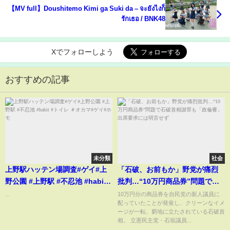
【MV full】Doushitemo Kimi ga Suki da – จะยังไงก็
รักเธอ / BNK48
Xでフォローしよう
おすすめの記事
未分類
社会
上野駅ハッテン場調査#ゲイ#上
「石破、お前もか」野党が痛烈
野公園 #上野駅 #不忍池 #habit #
批判…“10万円商品券”問題で石
トイレ ＃オカマ#ゲイ#ホモ
破首相謝罪も「政倫審」出席要
...
10万円分の商品券を自民党の新人議員に
配っていたことが発覚し、クリーンなイメ
求には明言せず
ージが一転、窮地に立たされている石破首
相。 立憲民主党・石垣議員...