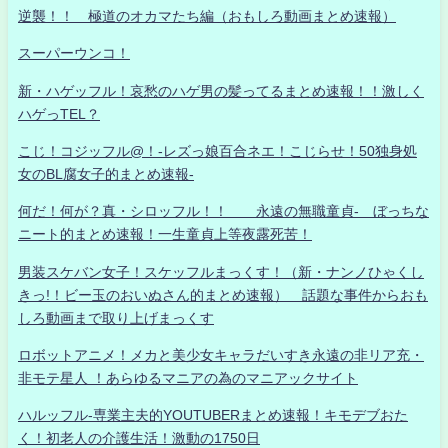
逆襲！！ 極道のオカマたち編（おもしろ動画まとめ速報）
スーパーウンコ！
新・ハゲッフル！哀愁のハゲ男の髪ってるまとめ速報！！激しく
ハゲっTEL？
こじ！コジッフル@！-レズっ娘百合ネエ！こじらせ！50独身処
女のBL腐女子的まとめ速報-
何だ！何が？真・シロッフル！！ 永遠の無職童貞- ぼっちな
ニート的まとめ速報！一生童貞上等夜露死苦！
男装スケバン女子！スケッフルまっくす！（新・ナンノひゃくし
きっ!！ビー玉のおいぬさん的まとめ速報） 話題な事件からおも
しろ動画まで取り上げまっくす
ロボットアニメ！メカと美少女キャラだいすき永遠の非リア充・
非モテ星人 ！あらゆるマニアの為のマニアックサイト
ハルッフル-専業主夫的YOUTUBERまとめ速報！キモデブおた
く！初老人の介護生活！激動の1750日