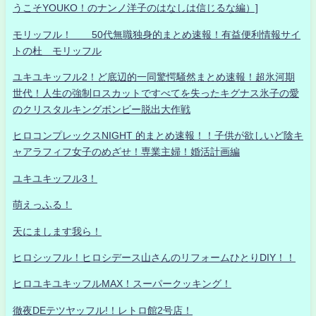
うこそYOUKO！のナンノ洋子のはなしは信じるな編）]
モリッフル！ 50代無職独身的まとめ速報！有益便利情報サイ
トの杜 モリッフル
ユキユキッフル2！ど底辺的一同驚愕騒然まとめ速報！超氷河期
世代！人生の強制ロスカットですべてを失ったキグナス氷子の愛
のクリスタルキングボンビー脱出大作戦
ヒロコンプレックスNIGHT 的まとめ速報！！子供が欲しいど陰キ
ャアラフィフ女子のめざせ！専業主婦！婚活計画編
ユキユキッフル3！
萌えっふる！
天にまします我ら！
ヒロシッフル！ヒロシデース山さんのリフォームひとりDIY！！
ヒロユキユキッフルMAX！スーパークッキング！
徹夜DEテツヤッフル!！レトロ館2号店！