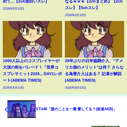
めて...【2ch面白いスレ】
なるｗｗｗ【2chまとめ】【2ch
スレ】【5chスレ】
2026年8月10日
2026年8月10日
1000人以上のコスプレイヤーが
28年ぶりの日米協調介入、“アメ
大須の街をパレード！「世界コ
リカ側のメリット”は何？ さらな
スプレサミット2026」DAY1レポ
る為替介入はある？ 記者が解説
ート(ABEMA TIMES)
(ABEMA TIMES)
2026年8月10日
2026年8月10日
STU48「誰のことを一番 愛してる？(坂道AKB)」