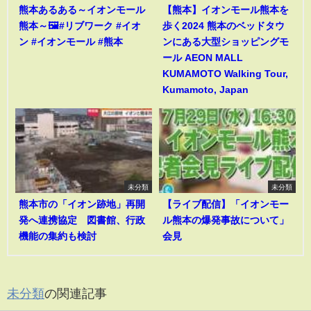
熊本あるある～イオンモール
【熊本】イオンモール熊本を
熊本～🖼️#リブワーク #イオ
歩く2024 熊本のベッドタウ
ン #イオンモール #熊本
ンにある大型ショッピングモ
ール AEON MALL
KUMAMOTO Walking Tour,
Kumamoto, Japan
未分類
未分類
熊本市の「イオン跡地」再開
【ライブ配信】「イオンモー
発へ連携協定 図書館、行政
ル熊本の爆発事故について」
機能の集約も検討
会見
未分類
の関連記事