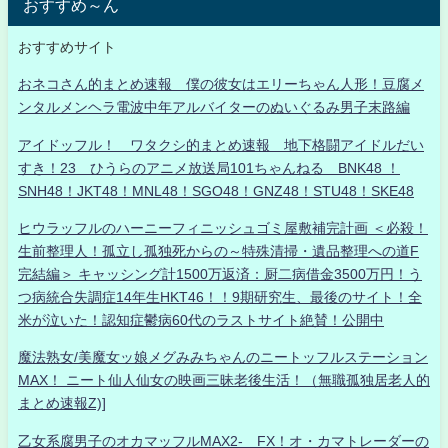
おすすめ～ん
おすすめサイト
おネコさん的まとめ速報 僕の彼女はエリーちゃん人形！豆腐メ
ンタルメンヘラ電波中年アルバイターのぬいぐるみ男子末路編
アイドッフル！ ワタクシ的まとめ速報 地下格闘アイドルだい
すき！23 ひうらのアニメ放送局101ちゃんねる BNK48 ！
SNH48！JKT48！MNL48！SGO48！GNZ48！STU48！SKE48
ヒウラッフルのハーニーフィニッシュゴミ屋敷補完計画 ＜必殺！
生前整理人！孤立し孤独死からの～特殊清掃・遺品整理への道F
完結編＞ キャッシング計1500万返済：厨二病借金3500万円！う
つ病統合失調症14年生HKT46！！9期研究生、最後のサイト！全
米が泣いた！認知症鬱病60代のラストサイト絶賛！公開中
魔法熟女/美魔女ッ娘メグみみちゃんのニートッフルステーション
MAX！ ニート仙人仙女の映画三昧老後生活！（無職孤独居老人的
まとめ速報Z)]
乙女系腐男子のオカマッフルMAX2- FX！オ・カマトレーダーの