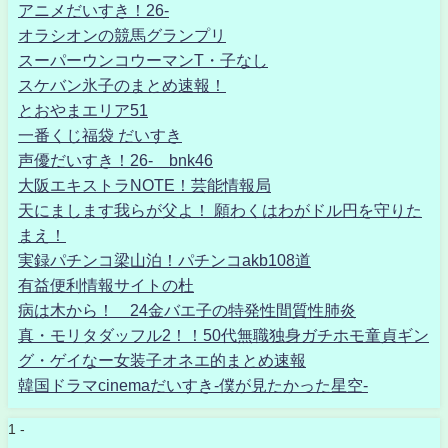
アニメだいすき！26-
オラシオンの競馬グランプリ
スーパーウンコウーマンT・子なし
スケバン氷子のまとめ速報！
とおやまエリア51
一番くじ福袋 だいすき
声優だいすき！26- bnk46
大阪エキストラNOTE！芸能情報局
天にまします我らが父よ！ 願わくはわがドル円を守りた
まえ！
実録パチンコ梁山泊！パチンコakb108道
有益便利情報サイトの杜
病は木から！ 24金バエ子の特発性間質性肺炎
真・モリタダッフル2！！50代無職独身ガチホモ童貞ギン
グ・ゲイなー女装子オネエ的まとめ速報
韓国ドラマcinemaだいすき-僕が見たかった星空-
1 -