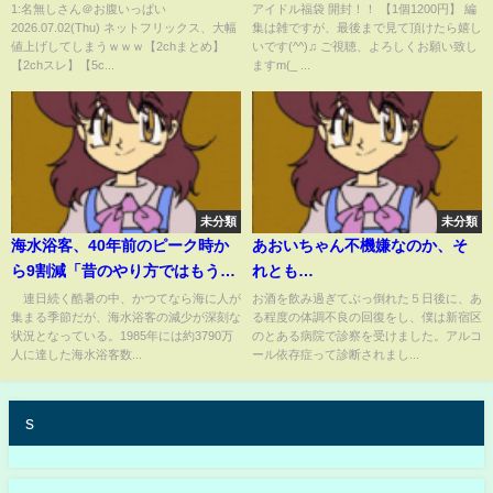
【2chスレ】【5chスレ】
etc』
1:名無しさん＠お腹いっぱい
アイドル福袋 開封！！ 【1個1200円】 編
2026.07.02(Thu) ネットフリックス、大幅
集は雑ですが、最後まで見て頂けたら嬉し
値上げしてしまうｗｗｗ【2chまとめ】
いです(^^)♫ ご視聴、よろしくお願い致し
【2chスレ】【5c...
ますm(_ ...
未分類
未分類
海水浴客、40年前のピーク時か
あおいちゃん不機嫌なのか、そ
ら9割減「昔のやり方ではもうお
れとも…
客さんは来ない」海離れが加速
連日続く酷暑の中、かつてなら海に人が
お酒を飲み過ぎてぶっ倒れた５日後に、あ
集まる季節だが、海水浴客の減少が深刻な
る程度の体調不良の回復をし、僕は新宿区
したのはなぜか(ABEMA TIMES)
状況となっている。1985年には約3790万
のとある病院で診察を受けました。アルコ
人に達した海水浴客数...
ール依存症って診断されまし...
s