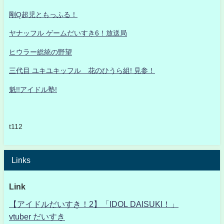
剛Q超児ともっふる！
ヤナッフル ゲームだいすき6！放送局
ヒウラー総統の野望
三代目 ユキユキッフル 花のひうら組! 見参！
魁!!アイドル塾!
t112
Links
Link
【アイドルだいすき！2】「IDOL DAISUKI！」
vtuber だいすき