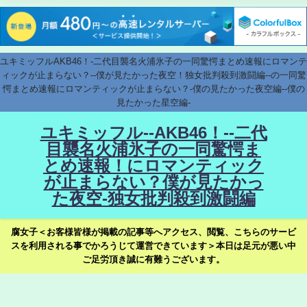
ユキミッフルAKB46！-二代目襲名火浦氷子の一同驚愕まとめ速報にロマンテ
ィックが止まらない？--僕が見たかった夜空！独女批判殺到激闘編--の一同驚
愕まとめ速報にロマンティックが止まらない？-僕の見たかった夜空編--僕の
見たかった星空編-
ユキミッフル--AKB46！--二代
目襲名火浦氷子の一同驚愕ま
とめ速報！にロマンティック
が止まらない？僕が見たかっ
た夜空-独女批判殺到激闘編
腐女子＜お客様皆様が掲載の記事等へアクセス、閲覧、こちらのサービ
スを利用される事でかろうじて運営できています＞本日は足元が悪い中
ご足労頂き誠に有難うございます。