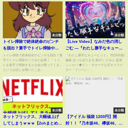
未分類
未分類
トイレ掃除で絶体絶命のピンチ
【Live Video】なみだ色の消し
を脱出？素手でトイレ掃除やっ
ごむ ―『わたし勝手なキューピ
てみた結果！
ッド』with ドンペンくん
トイレ掃除で絶体絶命のピンチを脱出？素
『わたし勝手なキューピッド』 作詞/作曲/
手でトイレ掃除やってみた結果！ 「トイ
編曲 ぼっちぼろまる 振付 いどみん 監督
（2024/12/30@STUDIO
レを素手で掃除するとお金が降ってくる」
シシカバ ◆ドン・キホーテ公式キャラク
SELENE b2）
というお話しを聞いたこあ...
ター「ドンペン」...
未分類
未分類
ネットフリックス、大幅値上げ
【アイドル 福袋 1200円】開
してしまうｗｗｗ【2chまとめ】
封！！『乃木坂46、欅坂46、