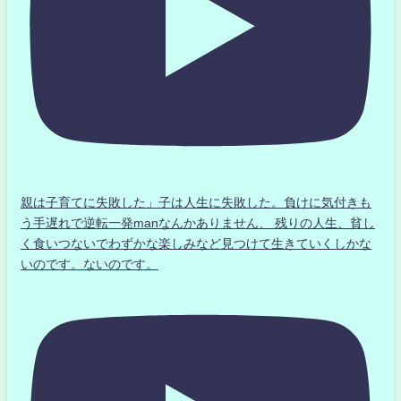
親は子育てに失敗した」子は人生に失敗した。負けに気付きも
う手遅れで逆転一発manなんかありません、 残りの人生、貧し
く食いつないでわずかな楽しみなど見つけて生きていくしかな
いのです。ないのです。