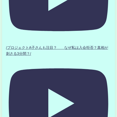
/プロジェクトA子さんも注目？ なぜ私は入会拒否？真相が
刺さる3分間？/