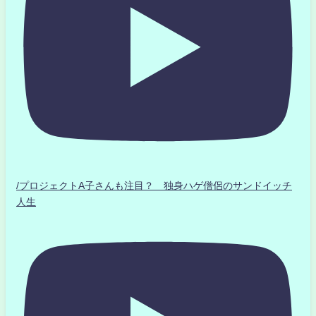
/プロジェクトA子さんも注目？ 独身ハゲ僧侶のサンドイッチ
人生