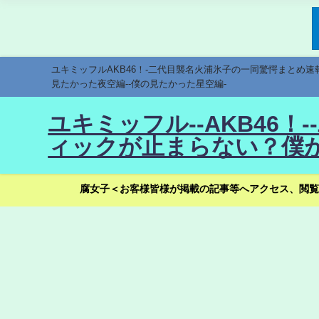
ユキミッフルAKB46！-二代目襲名火浦氷子の一同驚愕まとめ
見たかった夜空編--僕の見たかった星空編-
ユキミッフル--AKB46
ィックが止まらない？僕が
腐女子＜お客様皆様が掲載の記事等へアクセス、閲覧