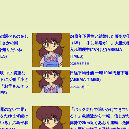
史の調べものをし
24歳年下男性と結婚した藤あや
“まさかの回
（65）「手に熱湯が…」大量の
を知りたいね
入れ調理中にやけど(ABEMA
ES)
TIMES)
2026年8月6日
咲コウ 貴重な
日経平均株価 一時1000円超下落
ットに反響「小さ
(ABEMA TIMES)
」「お母さんそっ
2026年8月6日
ES)
兵器のない世界』
「バック走行で追いかけてきて
力をたゆまず続け
る！」急接近から一転、信じが
ている」広島平和
体勢で2km近くあおり運転…危