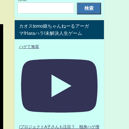
検索
カオスtomo娘ちゃんねーるアーガ
マ!Haraハラ!未解決人生ゲーム
ハゲて無双
/プロジェクトA子さんも注目？ 独身ハゲ僧