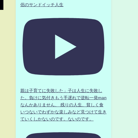
侶のサンドイッチ人生
親は子育てに失敗した」子は人生に失敗し
た。負けに気付きもう手遅れで逆転一発man
なんかありません、 残りの人生、貧しく食
いつないでわずかな楽しみなど見つけて生き
ていくしかないのです。ないのです。