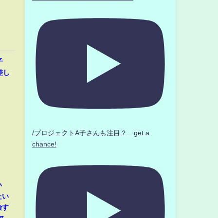
子
差し
/プロジェクトA子さんも注目？ get a
chance!
い
たい
険す