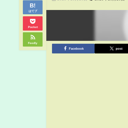
はてブ
Pocket
Feedly
Facebook
post