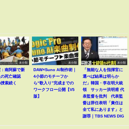
未分類
未分類
未分類
震：南阿蘇で新
DAW×Suno AI制作術｜
「無能な人を指揮官に
人の死亡確認
4小節のモチーフか
選べば結果は明らか
の捜索続く
ら“歌入り”完成までの
だ」韓国・李在明大統
ワークフロー公開【V5
領 サッカー洪明甫 代
版】
表監督を批判 代表監
督は辞任表明「責任は
全て私にあります」と
謝罪｜TBS NEWS DIG