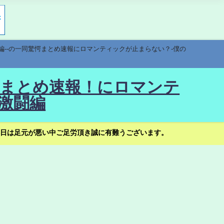
編--の一同驚愕まとめ速報にロマンティックが止まらない？-僕の
驚愕まとめ速報！にロマンテ
激闘編
日は足元が悪い中ご足労頂き誠に有難うございます。