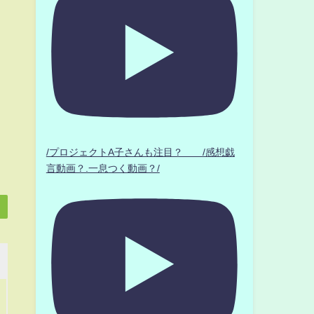
/プロジェクトA子さんも注目？ /感想戯
言動画？.一息つく動画？/