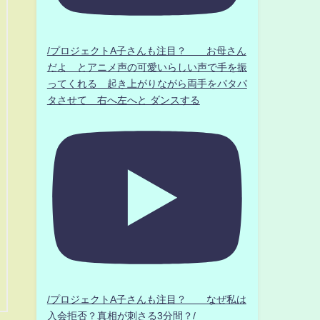
/プロジェクトA子さんも注目？ お母さん
だよ とアニメ声の可愛いらしい声で手を振
ってくれる 起き上がりながら両手をパタパ
タさせて 右へ左へと ダンスする
/プロジェクトA子さんも注目？ なぜ私は
入会拒否？真相が刺さる3分間？/