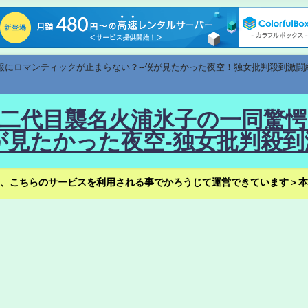
速報にロマンティックが止まらない？--僕が見たかった夜空！独女批判殺到激闘
！--二代目襲名火浦氷子の一同
見たかった夜空-独女批判殺到
、こちらのサービスを利用される事でかろうじて運営できています＞本