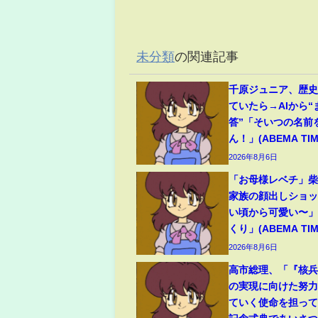
未分類
の関連記事
千原ジュニア、歴
ていたら→AIから
答”「そいつの名前
ん！」(ABEMA TIM
2026年8月6日
「お母様レベチ」柴
家族の顔出しショ
い頃から可愛い〜
くり」(ABEMA TIM
2026年8月6日
高市総理、「『核
の実現に向けた努
ていく使命を担っ