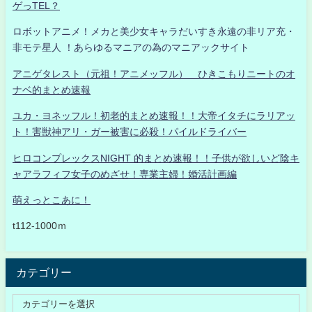
ゲっTEL？
ロボットアニメ！メカと美少女キャラだいすき永遠の非リア充・
非モテ星人 ！あらゆるマニアの為のマニアックサイト
アニゲタレスト（元祖！アニメッフル） ひきこもりニートのオ
ナベ的まとめ速報
ユカ・ヨネッフル！初老的まとめ速報！！大帝イタチにラリアッ
ト！害獣神アリ・ガー被害に必殺！パイルドライバー
ヒロコンプレックスNIGHT 的まとめ速報！！子供が欲しいど陰キ
ャアラフィフ女子のめざせ！専業主婦！婚活計画編
萌えっとこあに！
t112-1000ｍ
カテゴリー