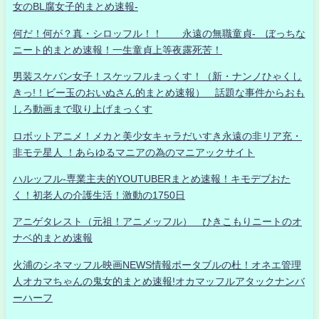
女のBL腐女子的まとめ速報-
何だ！何が？真・シロッフル！！ 永遠の無職童貞- ぼっちな
ニート的まとめ速報！一生童貞上等夜露死苦！
男装スケバン女子！スケッフルまっくす！（新・ナンノひゃくし
きっ!！ビー玉のおいぬさん的まとめ速報） 話題な事件からおも
しろ動画まで取り上げまっくす
ロボットアニメ！メカと美少女キャラだいすき永遠の非リア充・
非モテ星人 ！あらゆるマニアの為のマニアックサイト
ハルッフル-専業主夫的YOUTUBERまとめ速報！キモデブおた
く！初老人の介護生活！激動の1750日
アニゲタレスト（元祖！アニメッフル） ひきこもりニートのオ
ナベ的まとめ速報
火浦のシネマッフル映画NEWS情報ポータブルの杜！オネエ管理
人オカマちゃんの鬼女的まとめ速報!オカマッフルアタックナンバ
ーハーフ