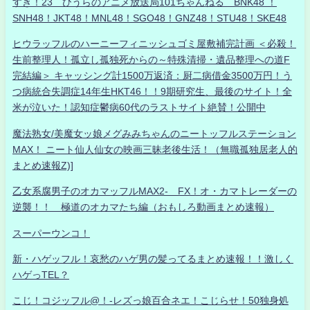
すき！23 ひうらのアニメ放送局101ちゃんねる BNK48 ！
SNH48！JKT48！MNL48！SGO48！GNZ48！STU48！SKE48
ヒウラッフルのハーニーフィニッシュゴミ屋敷補完計画 ＜必殺！
生前整理人！孤立し孤独死からの～特殊清掃・遺品整理への道F
完結編＞ キャッシング計1500万返済：厨二病借金3500万円！う
つ病統合失調症14年生HKT46！！9期研究生、最後のサイト！全
米が泣いた！認知症鬱病60代のラストサイト絶賛！公開中
魔法熟女/美魔女ッ娘メグみみちゃんのニートッフルステーション
MAX！ ニート仙人仙女の映画三昧老後生活！（無職孤独居老人的
まとめ速報Z)]
乙女系腐男子のオカマッフルMAX2- FX！オ・カマトレーダーの
逆襲！！ 極道のオカマたち編（おもしろ動画まとめ速報）
スーパーウンコ！
新・ハゲッフル！哀愁のハゲ男の髪ってるまとめ速報！！激しく
ハゲっTEL？
こじ！コジッフル@！-レズっ娘百合ネエ！こじらせ！50独身処