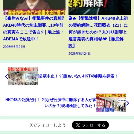
【峯岸みなみ】衝撃事件の真相⁉️
🎬🔥【衝撃速報】AKB48史上初
AKB48時代の坊主謝罪…10年前
の契約解除…花田藍衣（21）に
の真実をここで告白⚡️｜地上波・
何が起きたのか？丸刈り謝罪と
ABEMAで放送中！
運営発表の真相😭💔【徹底解
説】
2026年6月24日
2026年6月24日
[公演中止！？]誰もいないHKT48劇場を探索！
HKT48の公演だけ！？[なぜ公演中に離席する人が多
いのか？]現場検証してみた！
Xでフォローしよう