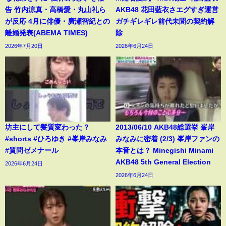
告 竹内涼真・高橋愛・丸山礼ら
AKB48 花田藍衣さエグすぎ運営
が反応 4月に俳優・廣瀬智紀との
ガチギレギレ前代未聞の契約解
離婚発表(ABEMA TIMES)
除
2026年7月20日
2026年6月24日
坊主にして髪質変わった？
2013/06/10 AKB48総選挙 峯岸
#shorts #ひろゆき #峯岸みなみ
みなみに密着 (2/3) 峯岸ファンの
#質問ゼメナール
本音とは？ Minegishi Minami
AKB48 5th General Election
2026年6月24日
2026年6月24日