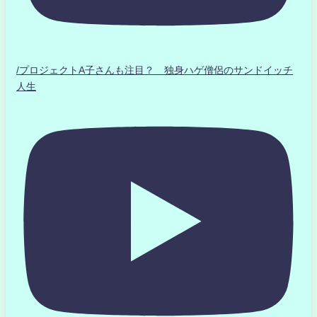
/プロジェクトA子さんも注目？ 独身ハゲ僧侶のサンドイッチ
人生