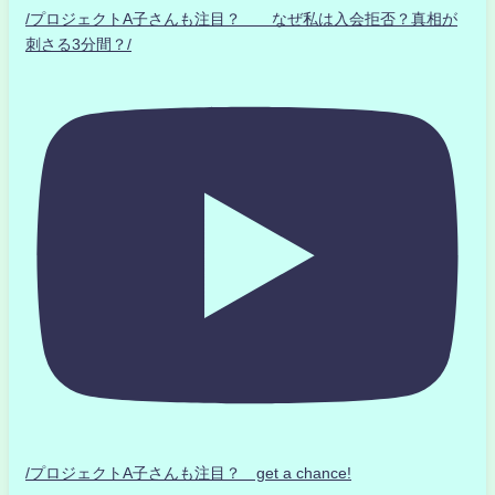
/プロジェクトA子さんも注目？ なぜ私は入会拒否？真相が
刺さる3分間？/
/プロジェクトA子さんも注目？ get a chance!