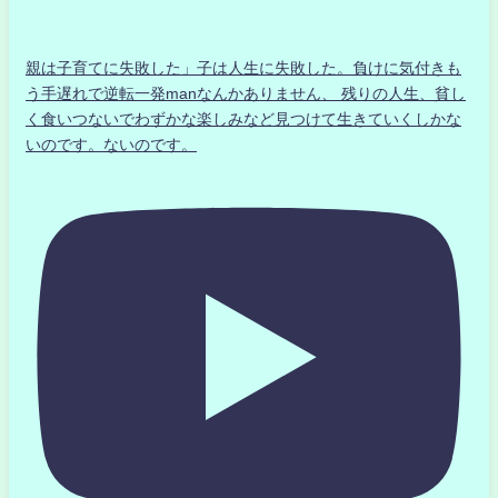
親は子育てに失敗した」子は人生に失敗した。負けに気付きも
う手遅れで逆転一発manなんかありません、 残りの人生、貧し
く食いつないでわずかな楽しみなど見つけて生きていくしかな
いのです。ないのです。