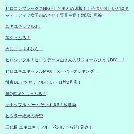
ヒロコンプレックスNIGHT 的まとめ速報！！子供が欲しいど陰キ
ャアラフィフ女子のめざせ！専業主婦！婚活計画編
ユキユキッフル3！
萌えっふる！
天にまします我ら！
ヒロシッフル！ヒロシデース山さんのリフォームひとりDIY！！
ヒロユキユキッフルMAX！スーパークッキング！
徹夜DEテツヤッフル!！レトロ館2号店！
剛Q超児ともっふる！
ヤナッフル ゲームだいすき6！放送局
ヒウラー総統の野望
三代目 ユキユキッフル 花のひうら組! 見参！