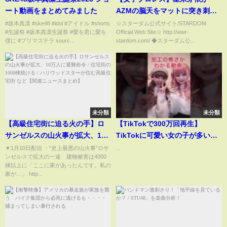
ート動画をまとめてみました
AZMの脳天をマットに突き刺
す！【スターダム】
#坂本真凛 #ske48 #idol #アイドル #shorts
☆スターダム公式サイト/STARDOM
#生誕祭 #坂本真凛生誕祭 #愛を君に愛を
Official Web Site☆ http://wwr-
僕に #プリマステラ sourc...
stardom.com/ ◆スターダム公...
未分類
未分類
【高級住宅街に迫る火の手】ロ
【TikTokで300万回再生】
サンゼルスの山火事が拡大、10
TikTokに可愛い女の子が多い理
万人に避難命令 / 住宅街の1000
由が怖すぎた#shorts
▼1月10日配信 ・“史上最悪の山火事”ロサ
...
ンゼルスで拡大の一途 建物被害は4000
棟焼ける / ハリウッドスターが住
棟以上に「ここに家があったんです。私の
む高級住宅街 など【関連ニュー
家が…」 http...
スまとめ】