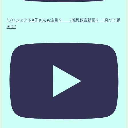
/プロジェクトA子さんも注目？ /感想戯言動画？.一息つく動
画？/