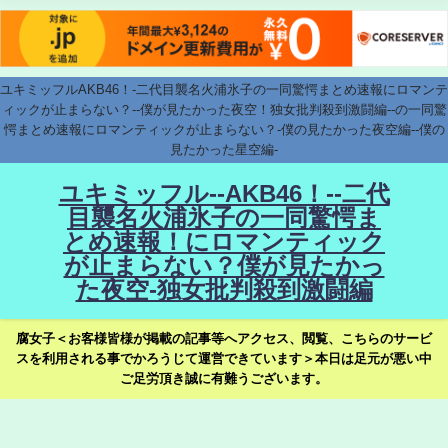
ユキミッフルAKB46！-二代目襲名火浦氷子の一同驚愕まとめ速報にロマンテ
ィックが止まらない？--僕が見たかった夜空！独女批判殺到激闘編--の一同驚
愕まとめ速報にロマンティックが止まらない？-僕の見たかった夜空編--僕の
見たかった星空編-
ユキミッフル--AKB46！--二代
目襲名火浦氷子の一同驚愕ま
とめ速報！にロマンティック
が止まらない？僕が見たかっ
た夜空-独女批判殺到激闘編
腐女子＜お客様皆様が掲載の記事等へアクセス、閲覧、こちらのサービ
スを利用される事でかろうじて運営できています＞本日は足元が悪い中
ご足労頂き誠に有難うございます。