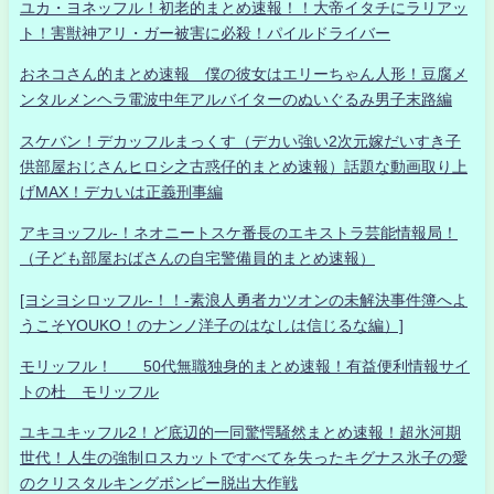
ユカ・ヨネッフル！初老的まとめ速報！！大帝イタチにラリアッ
ト！害獣神アリ・ガー被害に必殺！パイルドライバー
おネコさん的まとめ速報 僕の彼女はエリーちゃん人形！豆腐メ
ンタルメンヘラ電波中年アルバイターのぬいぐるみ男子末路編
スケバン！デカッフルまっくす（デカい強い2次元嫁だいすき子
供部屋おじさんヒロシ之古惑仔的まとめ速報）話題な動画取り上
げMAX！デカいは正義刑事編
アキヨッフル-！ネオニートスケ番長のエキストラ芸能情報局！
（子ども部屋おばさんの自宅警備員的まとめ速報）
[ヨシヨシロッフル-！！-素浪人勇者カツオンの未解決事件簿へよ
うこそYOUKO！のナンノ洋子のはなしは信じるな編）]
モリッフル！ 50代無職独身的まとめ速報！有益便利情報サイ
トの杜 モリッフル
ユキユキッフル2！ど底辺的一同驚愕騒然まとめ速報！超氷河期
世代！人生の強制ロスカットですべてを失ったキグナス氷子の愛
のクリスタルキングボンビー脱出大作戦