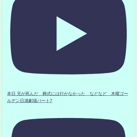
本日 兄が死んだ 葬式には行かなかった などなど 木曜ゴー
ルデン日浦劇場パート7