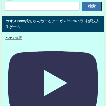
検索
カオスtomo娘ちゃんねーるアーガマ!Haraハラ!未解決人
生ゲーム
ハゲて無双