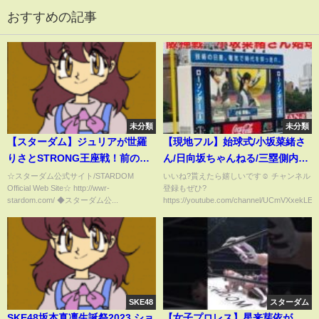
おすすめの記事
未分類
未分類
【スターダム】ジュリアが世羅
【現地フル】始球式/小坂菜緒さ
りさとSTRONG王座戦！前の団
ん/日向坂ちゃんねる/三塁側内野
体でずっと言えなかった事を言
立ち見/横浜スタジアム/ベイスタ
☆スターダム公式サイト/STARDOM
いいね?貰えたら嬉しいです☺️ チャンネル
Official Web Site☆ http://wwr-
登録もぜひ?
う！元プロミネンスの鈴季すず
ーズ
stardom.com/ ◆スターダム公...
https://youtube.com/channel/UCmVXxekLEV
はジュリアのセコンドに！-9.3広
島大会-【STARDOM】
SKE48
スターダム
SKE48坂本真凛生誕祭2023 ショ
【女子プロレス】星来芽依が