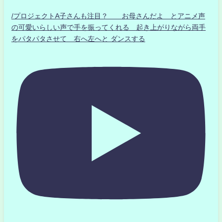
/プロジェクトA子さんも注目？ お母さんだよ とアニメ声
の可愛いらしい声で手を振ってくれる 起き上がりながら両手
をパタパタさせて 右へ左へと ダンスする