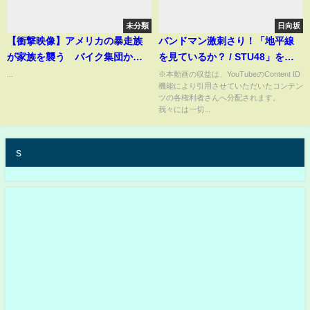
未分類
日向坂
【衝撃映像】アメリカの暴走族
バンドマン激刺さり！「地平線
が家族を襲う バイク集団から
を見ているか？ / STU48」を楽
必死に逃げるも・・・・捕まっ
曲分析！
...
※本動画の収益は、YouTubeのContent ID
機能により引用させていただいたコンテン
てしまい暴行される
ツの各権利者さんへ分配されます。
我々には一切...
s