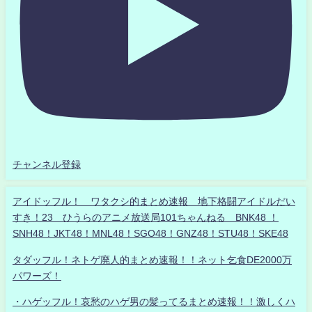
チャンネル登録
アイドッフル！ ワタクシ的まとめ速報 地下格闘アイドルだい
すき！23 ひうらのアニメ放送局101ちゃんねる BNK48 ！
SNH48！JKT48！MNL48！SGO48！GNZ48！STU48！SKE48
タダッフル！ネトゲ廃人的まとめ速報！！ネット乞食DE2000万
パワーズ！
・ハゲッフル！哀愁のハゲ男の髪ってるまとめ速報！！激しくハ