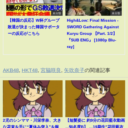
未分類
未分類
【韓国の反応】W杯グループ
High&Low: Final Mission -
敗退が決まった韓国サポータ
SWORD Gathering Against
ーの反応がこちら
Kuryu Group 【Part. 1/2】
『SUB ENG』 [1080p Blu-
ray]
AKB48
,
HKT48
,
宮脇咲良
,
矢吹奈子
の関連記事
2児のシンママ・川栄李奈、大き
【短髪姿に 約9分の花田藍衣動画
な花束を手に“夏休み突入”を報
...知名度B】 …19期生"花田藍衣