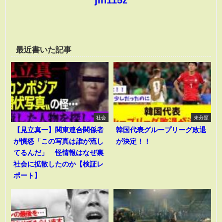
最近書いた記事
社会
未分類
【見立真一】関東連合関係者
韓国代表グループリーグ敗退
が憤怒「この写真は誰が流し
が決定！！
てるんだ」 怪情報はなぜ裏
社会に拡散したのか【検証レ
ポート】