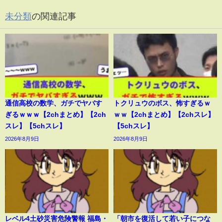
未分類
の関連記事
通信高校の数学、ガチでヤバす
トクリュウのボス、怖すぎるｗ
ぎるｗｗｗ【2chまとめ】【2ch
ｗｗ【2chまとめ】【2chスレ】
スレ】【5chスレ】
【5chスレ】
2026年8月9日
2026年8月9日
レベル4土砂災害危険警報 福島・
「朝市を復活して若い子につな