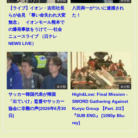
未分類
未分類
【ライブ】イオン・吉田社長
八田與一がついに逮捕され
らが会見 「尊い命失われ大変
た！
無念」 イオンモール熊本で
の爆発事故をうけて──社会
ニュースライブ （日テレ
NEWS LIVE）
未分類
未分類
サッカー韓国代表が帰国
High&Low: Final Mission -
「出ていけ」監督やサッカー
SWORD Gathering Against
協会に非難の声(2026年6月30
Kuryu Group 【Part. 2/2】
日)
『SUB ENG』 [1080p Blu-
ray]