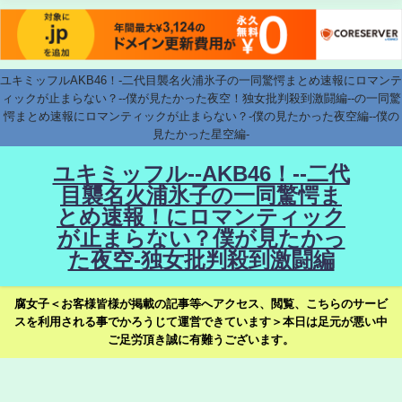
ユキミッフルAKB46！-二代目襲名火浦氷子の一同驚愕まとめ速報にロマンテ
ィックが止まらない？--僕が見たかった夜空！独女批判殺到激闘編--の一同驚
愕まとめ速報にロマンティックが止まらない？-僕の見たかった夜空編--僕の
見たかった星空編-
ユキミッフル--AKB46！--二代
目襲名火浦氷子の一同驚愕ま
とめ速報！にロマンティック
が止まらない？僕が見たかっ
た夜空-独女批判殺到激闘編
腐女子＜お客様皆様が掲載の記事等へアクセス、閲覧、こちらのサービ
スを利用される事でかろうじて運営できています＞本日は足元が悪い中
ご足労頂き誠に有難うございます。