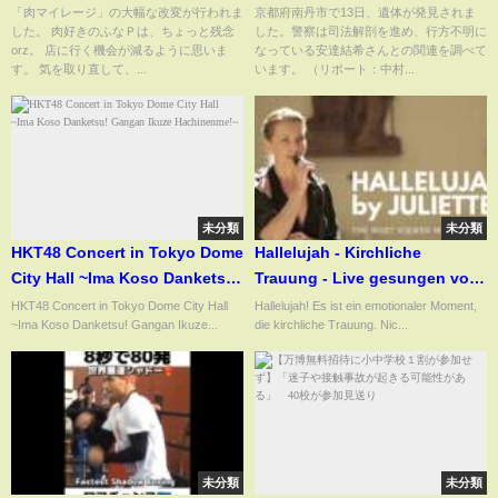
2021 Aセット 【気になる商
遺体発見 小6不明男子との関連
「肉マイレージ」の大幅な改変が行われま
京都府南丹市で13日、遺体が発見されま
した。 肉好きのふなＰは、ちょっと残念
した。警察は司法解剖を進め、行方不明に
品】
を捜査
orz。 店に行く機会が減るように思いま
なっている安達結希さんとの関連を調べて
す。 気を取り直して、...
います。 （リポート：中村...
未分類
未分類
HKT48 Concert in Tokyo Dome
Hallelujah - Kirchliche
City Hall ~Ima Koso Danketsu!
Trauung - Live gesungen von
Gangan Ikuze Hachinenme!~
JULIETTE / #hallelujah
HKT48 Concert in Tokyo Dome City Hall
Hallelujah! Es ist ein emotionaler Moment,
~Ima Koso Danketsu! Gangan Ikuze...
die kirchliche Trauung. Nic...
#wedding #love
未分類
未分類