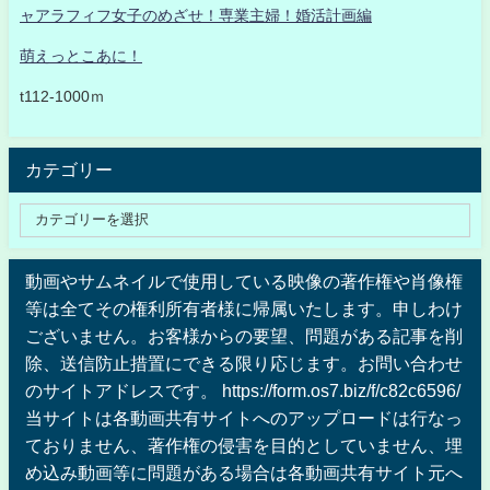
ャアラフィフ女子のめざせ！専業主婦！婚活計画編
萌えっとこあに！
t112-1000ｍ
カテゴリー
動画やサムネイルで使用している映像の著作権や肖像権
等は全てその権利所有者様に帰属いたします。申しわけ
ございません。お客様からの要望、問題がある記事を削
除、送信防止措置にできる限り応じます。お問い合わせ
のサイトアドレスです。 https://form.os7.biz/f/c82c6596/
当サイトは各動画共有サイトへのアップロードは行なっ
ておりません、著作権の侵害を目的としていません、埋
め込み動画等に問題がある場合は各動画共有サイト元へ