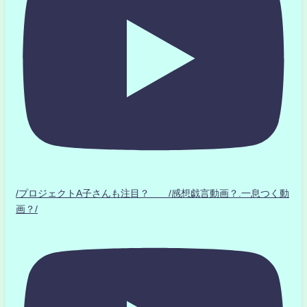
/プロジェクトA子さんも注目？ /感想戯言動画？.一息つく動
画？/