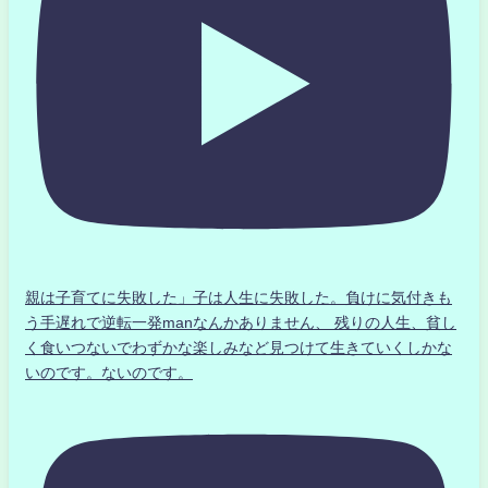
親は子育てに失敗した」子は人生に失敗した。負けに気付きも
う手遅れで逆転一発manなんかありません、 残りの人生、貧し
く食いつないでわずかな楽しみなど見つけて生きていくしかな
いのです。ないのです。