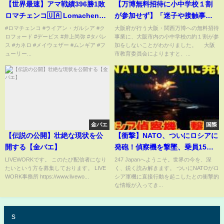
【世界最速】アマ戦績396勝1敗
【万博無料招待に小中学校１割
ロマチェンコ🇺🇦 Lomachenko
が参加せず】「迷子や接触事故
Boxing
が起きる可能性がある」 40校
#ロマチェンコ #ライアン・ガルシア #ク
大阪府が行う大阪・関西万博への無料招待
ロフォード #デービス #井上尚弥 #タパレ
事業に、大阪市内の小中学校の約１割が参
が参加見送り
ス #カネロ #メイウェザー #ムンギア #フ
加をしないことがわかりました。 大阪
ューリー...
市教育委員会によりますと、...
金バエ
国際
【伝説の公開】壮絶な現状を公
【衝撃】NATO、ついにロシアに
開する【金バエ】
発砲！偵察機を撃墜、乗員15人
全員が…。プーチン政権、崩壊
LIVEWORKです。 このたび配信者になり
247 Japanへようこそ。世界の今を、深
たいという方を募集しております。 LIVE
く、鋭く読み解きます。 ついにNATOがロ
の危機。
WORK事務所 https://www.livewo...
シア軍機に直接行動を起こしたとの衝撃的
な情報が入ってき...
s