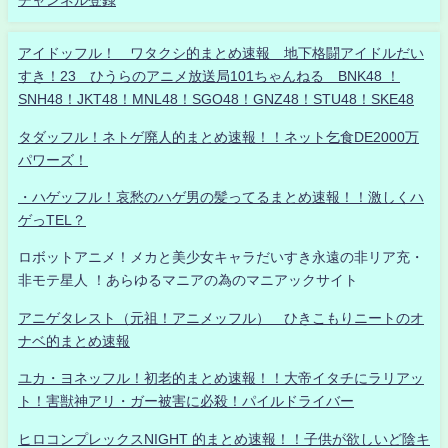
チャンネル登録
アイドッフル！ ワタクシ的まとめ速報 地下格闘アイドルだい
すき！23 ひうらのアニメ放送局101ちゃんねる BNK48 ！
SNH48！JKT48！MNL48！SGO48！GNZ48！STU48！SKE48
タダッフル！ネトゲ廃人的まとめ速報！！ネット乞食DE2000万
パワーズ！
・ハゲッフル！哀愁のハゲ男の髪ってるまとめ速報！！激しくハ
ゲっTEL？
ロボットアニメ！メカと美少女キャラだいすき永遠の非リア充・
非モテ星人 ！あらゆるマニアの為のマニアックサイト
アニゲタレスト（元祖！アニメッフル） ひきこもりニートのオ
ナベ的まとめ速報
ユカ・ヨネッフル！初老的まとめ速報！！大帝イタチにラリアッ
ト！害獣神アリ・ガー被害に必殺！パイルドライバー
ヒロコンプレックスNIGHT 的まとめ速報！！子供が欲しいど陰キ