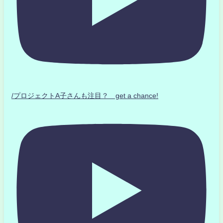
/プロジェクトA子さんも注目？ get a chance!