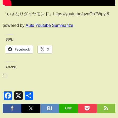
「いきなりダイヤモンド」https://youtu.be/gvnOb7Wpyi8
powered by
Auto Youtube Summarize
共有:
Facebook
X
いいね:
Facebook
X
共
有
LINE