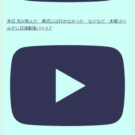
本日 兄が死んだ 葬式には行かなかった などなど 木曜ゴー
ルデン日浦劇場パート7