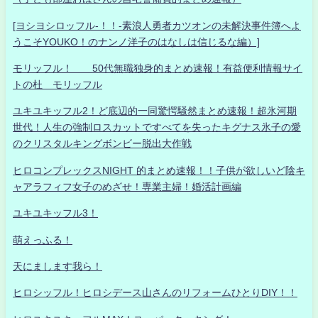
[ヨシヨシロッフル-！！-素浪人勇者カツオンの未解決事件簿へよ
うこそYOUKO！のナンノ洋子のはなしは信じるな編）]
モリッフル！ 50代無職独身的まとめ速報！有益便利情報サイ
トの杜 モリッフル
ユキユキッフル2！ど底辺的一同驚愕騒然まとめ速報！超氷河期
世代！人生の強制ロスカットですべてを失ったキグナス氷子の愛
のクリスタルキングボンビー脱出大作戦
ヒロコンプレックスNIGHT 的まとめ速報！！子供が欲しいど陰キ
ャアラフィフ女子のめざせ！専業主婦！婚活計画編
ユキユキッフル3！
萌えっふる！
天にまします我ら！
ヒロシッフル！ヒロシデース山さんのリフォームひとりDIY！！