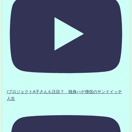
/プロジェクトA子さんも注目？ 独身ハゲ僧侶のサンドイッチ
人生