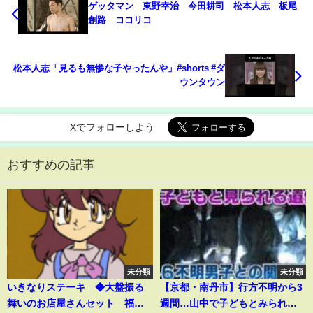
ゲッタマン 東野幸治 今田耕司 松本人志 板尾
創路 ココリコ
松本人志「見るも無惨な子やったんや」#shorts #ダ
ウンタウン
Xでフォローしよう
おすすめの記事
未分類
未分類
いきなりステーキ ◆大盤振る
【京都・南丹市】行方不明から3
舞いのお店屋さんセット 福袋
週間…山中で子どもとみられる