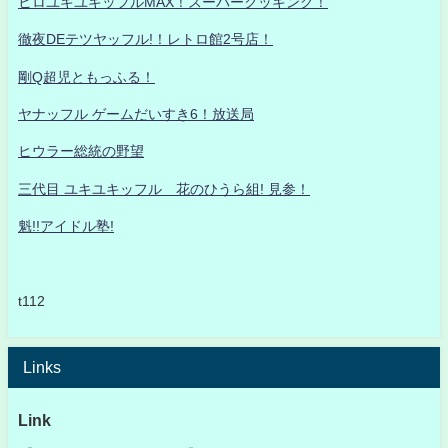
ヒロユキユキッフルMAX！スーパークッキング！
徹夜DEテツヤッフル!！レトロ館2号店！
剛Q超児ともっふる！
ヤナッフル ゲームだいすき6！放送局
ヒウラー総統の野望
三代目 ユキユキッフル 花のひうら組! 見参！
魁!!アイドル塾!
t112
Links
Link