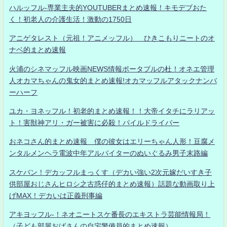
ハルッフル-専業主夫的YOUTUBERまとめ速報！キモデブおた
く！初老人の介護生活！激動の1750日
アニゲタレスト（元祖！アニメッフル） ひきこもりニートのオ
ナベ的まとめ速報
火浦のシネマッフル映画NEWS情報ポータブルの杜！オネエ管理
人オカマちゃんの鬼女的まとめ速報!オカマッフルアタックナンバ
ーハーフ
ユカ・ヨネッフル！初老的まとめ速報！！大帝イタチにラリアッ
ト！害獣神アリ・ガー被害に必殺！パイルドライバー
おネコさん的まとめ速報 僕の彼女はエリーちゃん人形！豆腐メ
ンタルメンヘラ電波中年アルバイターのぬいぐるみ男子末路編
スケバン！デカッフルまっくす（デカい強い2次元嫁だいすき子
供部屋おじさんヒロシ之古惑仔的まとめ速報）話題な動画取り上
げMAX！デカいは正義刑事編
アキヨッフル-！ネオニートスケ番長のエキストラ芸能情報局！
（子ども部屋おばさんの自宅警備員的まとめ速報）