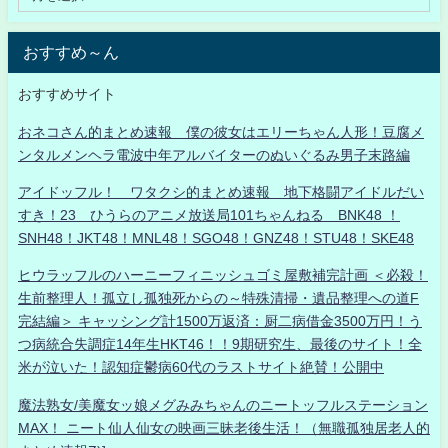
おすすめ～ん
おすすめサイト
おネコさん的まとめ速報 僕の彼女はエリーちゃん人形！豆腐メ
ンタルメンヘラ電波中年アルバイターのぬいぐるみ男子末路編
アイドッフル！ ワタクシ的まとめ速報 地下格闘アイドルだい
すき！23 ひうらのアニメ放送局101ちゃんねる BNK48 ！
SNH48！JKT48！MNL48！SGO48！GNZ48！STU48！SKE48
ヒウラッフルのハーニーフィニッシュゴミ屋敷補完計画 ＜必殺！
生前整理人！孤立し孤独死からの～特殊清掃・遺品整理への道F
完結編＞ キャッシング計1500万返済：厨二病借金3500万円！う
つ病統合失調症14年生HKT46！！9期研究生、最後のサイト！全
米が泣いた！認知症鬱病60代のラストサイト絶賛！公開中
魔法熟女/美魔女ッ娘メグみみちゃんのニートッフルステーション
MAX！ ニート仙人仙女の映画三昧老後生活！（無職孤独居老人的