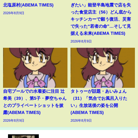
北塩原村(ABEMA TIMES)
ぎたい」能登半島地震で店を失
った食堂店主（56）どん底から
2026年8月9日
キッチンカーで願う復活、災害
で失った“若者の命”…そして見
据える未来(ABEMA TIMES)
2026年8月9日
自宅プールでの水着姿に注目 辻
タトゥーが話題・あいみょん
希美（39）、第5子・夢空ちゃん
（31）「気合でお風呂入りた
とのプライベートショットを披
い」生放送後の姿を公開
露(ABEMA TIMES)
(ABEMA TIMES)
2026年8月9日
2026年8月9日