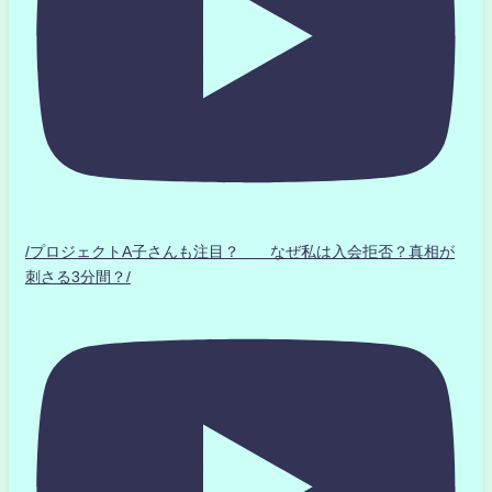
/プロジェクトA子さんも注目？ なぜ私は入会拒否？真相が
刺さる3分間？/