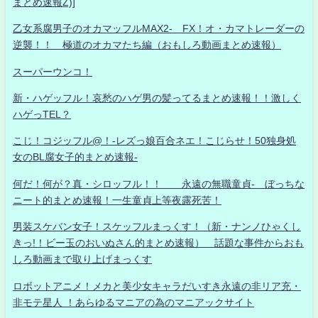
まとめ速報Z)]
乙女系腐男子のオカマッフルMAX2- FX！オ・カマトレーダーの
逆襲！！ 極道のオカマたち編（おもしろ動画まとめ速報）
スーパーウンコ！
新・ハゲッフル！哀愁のハゲ男の髪ってるまとめ速報！！激しく
ハゲっTEL？
こじ！コジッフル@！-レズっ娘百合ネエ！こじらせ！50独身処
女のBL腐女子的まとめ速報-
何だ！何が？真・シロッフル！！ 永遠の無職童貞- ぼっちな
ニート的まとめ速報！一生童貞上等夜露死苦！
男装スケバン女子！スケッフルまっくす！（新・ナンノひゃくし
きっ!！ビー玉のおいぬさん的まとめ速報） 話題な事件からおも
しろ動画まで取り上げまっくす
ロボットアニメ！メカと美少女キャラだいすき永遠の非リア充・
非モテ星人 ！あらゆるマニアの為のマニアックサイト