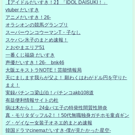
【アイドルだいすき！2】「IDOL DAISUKI！」
vtuber だいすき
アニメだいすき！26-
オラシオンの競馬グランプリ
スーパーウンコウーマンT・子なし
スケバン氷子のまとめ速報！
とおやまエリア51
一番くじ福袋 だいすき
声優だいすき！26- bnk46
大阪エキストラNOTE！芸能情報局
天にまします我らが父よ！ 願わくはわがドル円を守りた
まえ！
実録パチンコ梁山泊！パチンコakb108道
有益便利情報サイトの杜
病は木から！ 24金バエ子の特発性間質性肺炎
真・モリタダッフル2！！50代無職独身ガチホモ童貞ギン
グ・ゲイなー女装子オネエ的まとめ速報
韓国ドラマcinemaだいすき-僕が見たかった星空-