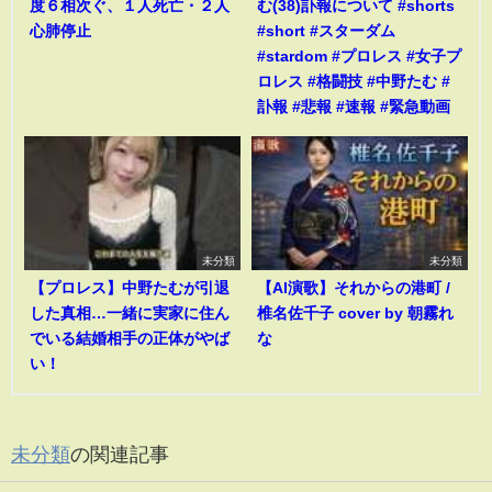
度６相次ぐ、１人死亡・２人
む(38)訃報について #shorts
心肺停止
#short #スターダム
#stardom #プロレス #女子プ
ロレス #格闘技 #中野たむ #
訃報 #悲報 #速報 #緊急動画
未分類
未分類
【プロレス】中野たむが引退
【AI演歌】それからの港町 /
した真相…一緒に実家に住ん
椎名佐千子 cover by 朝霧れ
でいる結婚相手の正体がやば
な
い！
未分類
の関連記事