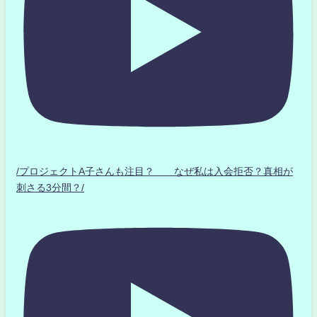
/プロジェクトA子さんも注目？ なぜ私は入会拒否？真相が
刺さる3分間？/