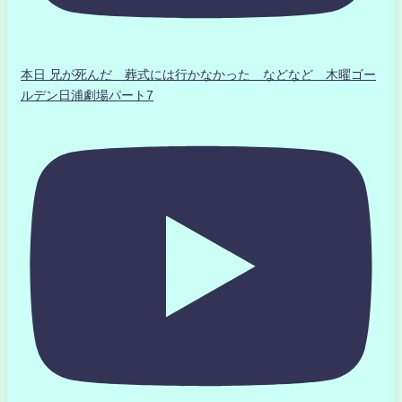
本日 兄が死んだ 葬式には行かなかった などなど 木曜ゴー
ルデン日浦劇場パート7