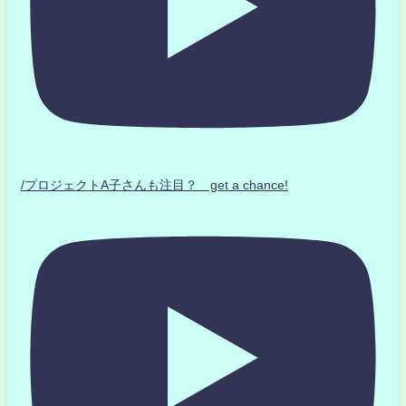
/プロジェクトA子さんも注目？ get a chance!