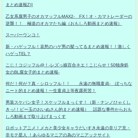
まとめ速報Z)]
乙女系腐男子のオカマッフルMAX2- FX！オ・カマトレーダーの
逆襲！！ 極道のオカマたち編（おもしろ動画まとめ速報）
スーパーウンコ！
新・ハゲッフル！哀愁のハゲ男の髪ってるまとめ速報！！激しく
ハゲっTEL？
こじ！コジッフル@！-レズっ娘百合ネエ！こじらせ！50独身処
女のBL腐女子的まとめ速報-
何だ！何が？真・シロッフル！！ 永遠の無職童貞- ぼっちな
ニート的まとめ速報！一生童貞上等夜露死苦！
男装スケバン女子！スケッフルまっくす！（新・ナンノひゃくし
きっ!！ビー玉のおいぬさん的まとめ速報） 話題な事件からおも
しろ動画まで取り上げまっくす
ロボットアニメ！メカと美少女キャラだいすき永遠の非リア充・
非モテ星人 ！あらゆるマニアの為のマニアックサイト