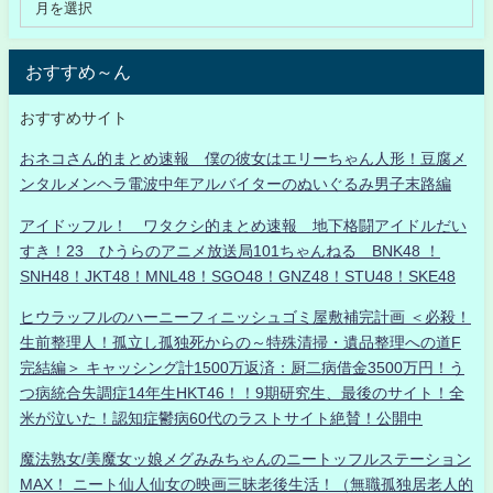
おすすめ～ん
おすすめサイト
おネコさん的まとめ速報 僕の彼女はエリーちゃん人形！豆腐メ
ンタルメンヘラ電波中年アルバイターのぬいぐるみ男子末路編
アイドッフル！ ワタクシ的まとめ速報 地下格闘アイドルだい
すき！23 ひうらのアニメ放送局101ちゃんねる BNK48 ！
SNH48！JKT48！MNL48！SGO48！GNZ48！STU48！SKE48
ヒウラッフルのハーニーフィニッシュゴミ屋敷補完計画 ＜必殺！
生前整理人！孤立し孤独死からの～特殊清掃・遺品整理への道F
完結編＞ キャッシング計1500万返済：厨二病借金3500万円！う
つ病統合失調症14年生HKT46！！9期研究生、最後のサイト！全
米が泣いた！認知症鬱病60代のラストサイト絶賛！公開中
魔法熟女/美魔女ッ娘メグみみちゃんのニートッフルステーション
MAX！ ニート仙人仙女の映画三昧老後生活！（無職孤独居老人的