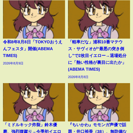
令和8年8月8日「TOKYOおうえ
「軽率だな」浦和10番マテウ
んフェスタ」開催(ABEMA
ス・サヴィオが“最悪の突き倒
TIMES)
し”で2枚目イエロー→退場処分
に「熱い性格が裏目に出たか」
2026年8月9日
(ABEMA TIMES)
2026年8月8日
「ミドルキック炸裂」鈴木優
『ちいかわ』モモンガ声優で話
磨、強烈腹蹴り→今季初イエロ
題・井口裕香（38）、無防備な