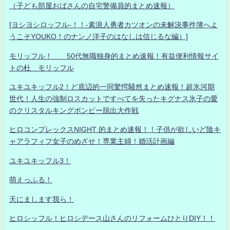
（子ども部屋おばさんの自宅警備員的まとめ速報）
[ヨシヨシロッフル-！！-素浪人勇者カツオンの未解決事件簿へよ
うこそYOUKO！のナンノ洋子のはなしは信じるな編）]
モリッフル！ 50代無職独身的まとめ速報！有益便利情報サイ
トの杜 モリッフル
ユキユキッフル2！ど底辺的一同驚愕騒然まとめ速報！超氷河期
世代！人生の強制ロスカットですべてを失ったキグナス氷子の愛
のクリスタルキングボンビー脱出大作戦
ヒロコンプレックスNIGHT 的まとめ速報！！子供が欲しいど陰キ
ャアラフィフ女子のめざせ！専業主婦！婚活計画編
ユキユキッフル3！
萌えっふる！
天にまします我ら！
ヒロシッフル！ヒロシデース山さんのリフォームひとりDIY！！