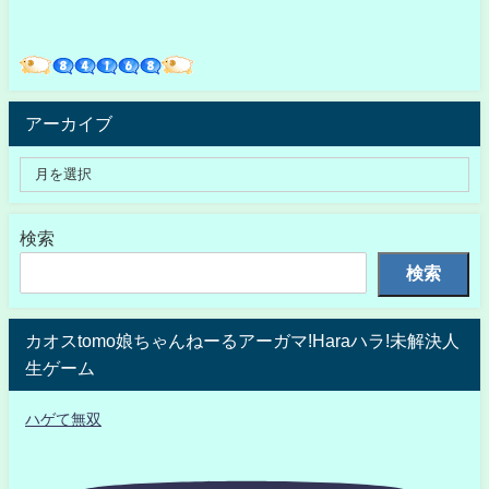
アーカイブ
検索
検索
カオスtomo娘ちゃんねーるアーガマ!Haraハラ!未解決人
生ゲーム
ハゲて無双