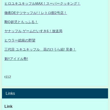
ヒロユキユキッフルMAX！スーパークッキング！
徹夜DEテツヤッフル!！レトロ館2号店！
剛Q超児ともっふる！
ヤナッフル ゲームだいすき6！放送局
ヒウラー総統の野望
三代目 ユキユキッフル 花のひうら組! 見参！
魁!!アイドル塾!
t112
Links
Link