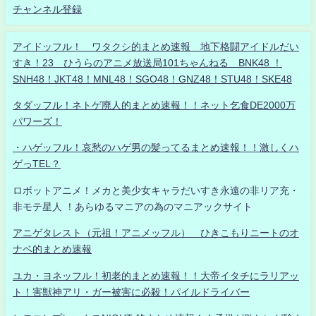
チャンネル登録
アイドッフル！ ワタクシ的まとめ速報 地下格闘アイドルだい
すき！23 ひうらのアニメ放送局101ちゃんねる BNK48 ！
SNH48！JKT48！MNL48！SGO48！GNZ48！STU48！SKE48
タダッフル！ネトゲ廃人的まとめ速報！！ネット乞食DE2000万
パワーズ！
・ハゲッフル！哀愁のハゲ男の髪ってるまとめ速報！！激しくハ
ゲっTEL？
ロボットアニメ！メカと美少女キャラだいすき永遠の非リア充・
非モテ星人 ！あらゆるマニアの為のマニアックサイト
アニゲタレスト（元祖！アニメッフル） ひきこもりニートのオ
ナベ的まとめ速報
ユカ・ヨネッフル！初老的まとめ速報！！大帝イタチにラリアッ
ト！害獣神アリ・ガー被害に必殺！パイルドライバー