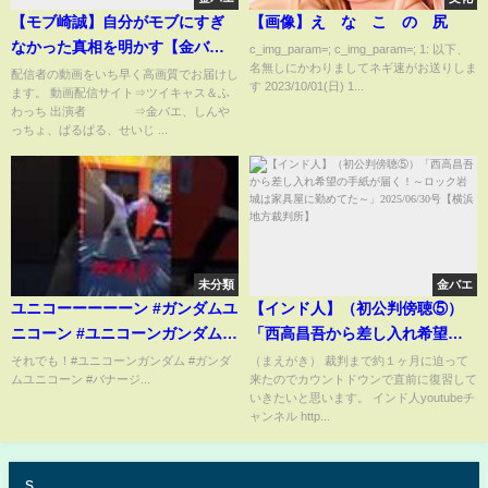
【モブ崎誠】自分がモブにすぎ
【画像】え な こ の 尻
なかった真相を明かす【金バ
c_img_param=; c_img_param=; 1: 以下、
名無しにかわりましてネギ速がお送りしま
エ】
配信者の動画をいち早く高画質でお届けし
す 2023/10/01(日) 1...
ます。 動画配信サイト⇒ツイキャス＆ふ
わっち 出演者 ⇒金バエ、しんや
っちょ、ぱるぱる、せいじ ...
未分類
金バエ
ユニコーーーーーン #ガンダムユ
【インド人】（初公判傍聴⑤）
ニコーン #ユニコーンガンダム #
「西高昌吾から差し入れ希望の
バナージ
手紙が届く！～ロック岩城は家
それでも！#ユニコーンガンダム #ガンダ
（まえがき） 裁判まで約１ヶ月に迫って
ムユニコーン #バナージ...
来たのでカウントドウンで直前に復習して
具屋に勤めてた～」2025/06/30
いきたいと思います。 インド人youtubeチ
号【横浜地方裁判所】
ャンネル http...
s