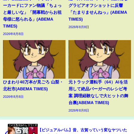
ーカードにファン物議「ちょっ
グラビアオフショットに反響
と厳しいな」「開幕戦からお祖
「たまりませんねっ」(ABEMA
母様に怒られる」(ABEMA
TIMES)
TIMES)
2026年8月8日
2026年8月8日
ひまわり40万本が見ごろ 山梨・
元トラック運転手（64）AIを活
北杜市(ABEMA TIMES)
用して絶品バーガーのレシピ考
案 調理経験なしで大ヒットの舞
2026年8月8日
台裏(ABEMA TIMES)
2026年8月8日
【ビジュアルバム】昔、古賀っていう変なヤツいた