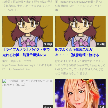
の暗黒！巨大津波が東京を襲う衝撃の予言
王」https://amzn.to/41bwUnb 最も恐ろし
説 予言 スピリチュアル ミステリ
に満ちた愛の物語
【 都市伝説 予言 スピリチュアル ミステ
い復讐は許しだ― ・チュ･ジンモとイ･
ー 怪談 】
リー 怪談 】...
ボ...
未分類
未分類
【ライブカメラ】バイク・車で
駅でよく会う生意気なガ
走れる砂浜・能登千里浜レスト
キ・・・【涙腺崩壊・泣ける
ハウス（石川県） Noto-
話】
能登千里浜レストハウス
はじめまして！ほっこり堂です このチャ
https://www.chirihama.co.jp/ UFOのまち羽
ンネルでは感動する話や泣ける話おもしろ
Chirihama LIVE camera
咋 http://www.hakui.ne....
い話をアップしています 皆さんの心がほ
っこり癒されるよう 皆さん...
金バエ
文化