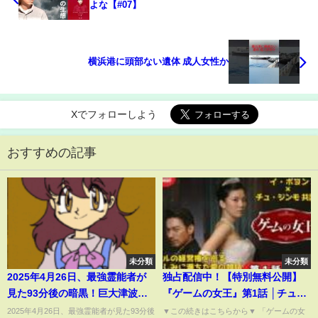
よな【#07】
横浜港に頭部ない遺体 成人女性か
Xでフォローしよう
おすすめの記事
未分類
未分類
2025年4月26日、最強霊能者が
独占配信中！【特別無料公開】
見た93分後の暗黒！巨大津波が
『ゲームの女王』第1話 │チュ･
東京を襲う衝撃の予言【 都市伝
ジンモとイ･ボヨンによる憎しみ
2025年4月26日、最強霊能者が見た93分後
▼この続きはこちらから▼ 「ゲームの女