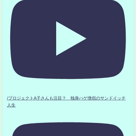
/プロジェクトA子さんも注目？ 独身ハゲ僧侶のサンドイッチ
人生