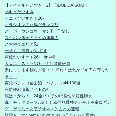
【アイドルだいすき！2】「IDOL DAISUKI！」
vtuber だいすき
アニメだいすき！26-
オラシオンの競馬グランプリ
スーパーウンコウーマンT・子なし
スケバン氷子のまとめ速報！
とおやまエリア51
一番くじ福袋 だいすき
声優だいすき！26- bnk46
大阪エキストラNOTE！芸能情報局
天にまします我らが父よ！ 願わくはわがドル円を守りた
まえ！
実録パチンコ梁山泊！パチンコakb108道
有益便利情報サイトの杜
病は木から！ 24金バエ子の特発性間質性肺炎
真・モリタダッフル2！！50代無職独身ガチホモ童貞ギン
グ・ゲイなー女装子オネエ的まとめ速報
韓国ドラマcinemaだいすき-僕が見たかった星空-