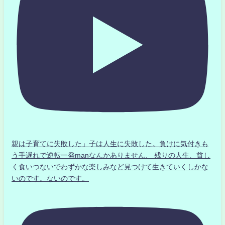
親は子育てに失敗した」子は人生に失敗した。負けに気付きも
う手遅れで逆転一発manなんかありません、 残りの人生、貧し
く食いつないでわずかな楽しみなど見つけて生きていくしかな
いのです。ないのです。