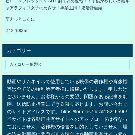
ヒロコンプレックスNIGHT 的まとめ速報！！子供が欲しいど陰キ
ャアラフィフ女子のめざせ！専業主婦！婚活計画編
萌えっとこあに！
t112-1000ｍ
カテゴリー
動画やサムネイルで使用している映像の著作権や肖像権
等は全てその権利所有者様に帰属いたします。申しわけ
ございません。お客様からの要望、問題がある記事を削
除、送信防止措置にできる限り応じます。お問い合わせ
のサイトアドレスです。 https://form.os7.biz/f/c82c6596/
当サイトは各動画共有サイトへのアップロードは行なっ
ておりません、著作権の侵害を目的としていません、埋
め込み動画等に問題がある場合は各動画共有サイト元へ