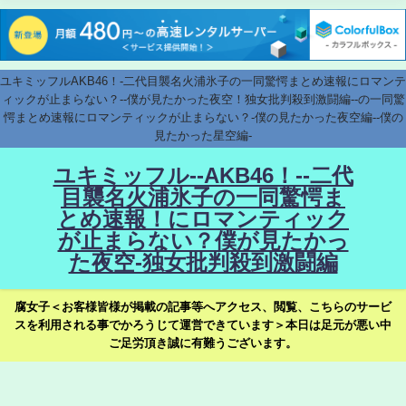
ユキミッフルAKB46！-二代目襲名火浦氷子の一同驚愕まとめ速報にロマンテ
ィックが止まらない？--僕が見たかった夜空！独女批判殺到激闘編--の一同驚
愕まとめ速報にロマンティックが止まらない？-僕の見たかった夜空編--僕の
見たかった星空編-
ユキミッフル--AKB46！--二代
目襲名火浦氷子の一同驚愕ま
とめ速報！にロマンティック
が止まらない？僕が見たかっ
た夜空-独女批判殺到激闘編
腐女子＜お客様皆様が掲載の記事等へアクセス、閲覧、こちらのサービ
スを利用される事でかろうじて運営できています＞本日は足元が悪い中
ご足労頂き誠に有難うございます。