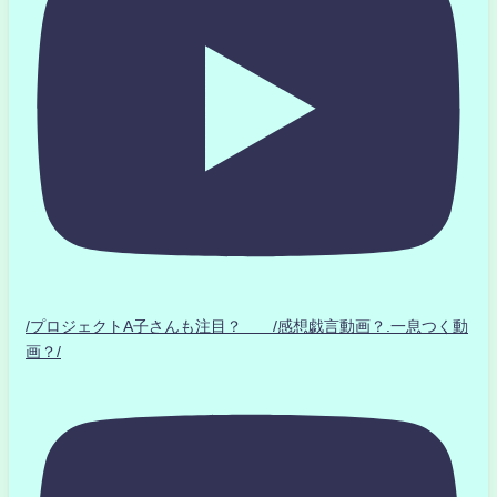
/プロジェクトA子さんも注目？ /感想戯言動画？.一息つく動
画？/