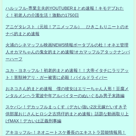
ハルッフル-専業主夫的YOUTUBERまとめ速報！キモデブおた
く！初老人の介護生活！激動の1750日
アニゲタレスト（元祖！アニメッフル） ひきこもりニートのオ
ナベ的まとめ速報
火浦のシネマッフル映画NEWS情報ポータブルの杜！オネエ管理
人オカマちゃんの鬼女的まとめ速報!オカマッフルアタックナンバ
ーハーフ
ユカ・ヨネッフル！初老的まとめ速報！！大帝イタチにラリアッ
ト！害獣神アリ・ガー被害に必殺！パイルドライバー
おネコさん的まとめ速報 僕の彼女はエリーちゃん人形！豆腐メ
ンタルメンヘラ電波中年アルバイターのぬいぐるみ男子末路編
スケバン！デカッフルまっくす（デカい強い2次元嫁だいすき子
供部屋おじさんヒロシ之古惑仔的まとめ速報）話題な動画取り上
げMAX！デカいは正義刑事編
アキヨッフル-！ネオニートスケ番長のエキストラ芸能情報局！