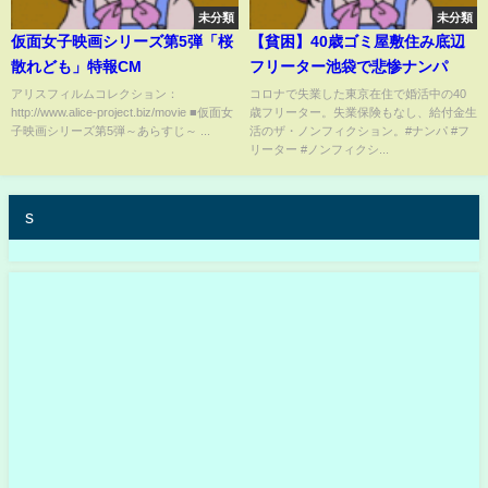
未分類
未分類
仮面女子映画シリーズ第5弾「桜
【貧困】40歳ゴミ屋敷住み底辺
散れども」特報CM
フリーター池袋で悲惨ナンパ
アリスフィルムコレクション：
コロナで失業した東京在住で婚活中の40
http://www.alice-project.biz/movie ■仮面女
歳フリーター。失業保険もなし、給付金生
子映画シリーズ第5弾～あらすじ～ ...
活のザ・ノンフィクション。#ナンパ #フ
リーター #ノンフィクシ...
s