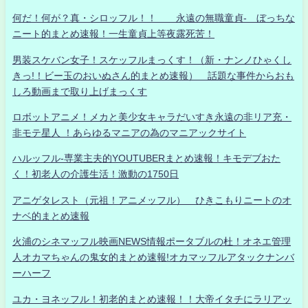
何だ！何が？真・シロッフル！！ 永遠の無職童貞- ぼっちな
ニート的まとめ速報！一生童貞上等夜露死苦！
男装スケバン女子！スケッフルまっくす！（新・ナンノひゃくし
きっ!！ビー玉のおいぬさん的まとめ速報） 話題な事件からおも
しろ動画まで取り上げまっくす
ロボットアニメ！メカと美少女キャラだいすき永遠の非リア充・
非モテ星人 ！あらゆるマニアの為のマニアックサイト
ハルッフル-専業主夫的YOUTUBERまとめ速報！キモデブおた
く！初老人の介護生活！激動の1750日
アニゲタレスト（元祖！アニメッフル） ひきこもりニートのオ
ナベ的まとめ速報
火浦のシネマッフル映画NEWS情報ポータブルの杜！オネエ管理
人オカマちゃんの鬼女的まとめ速報!オカマッフルアタックナンバ
ーハーフ
ユカ・ヨネッフル！初老的まとめ速報！！大帝イタチにラリアッ