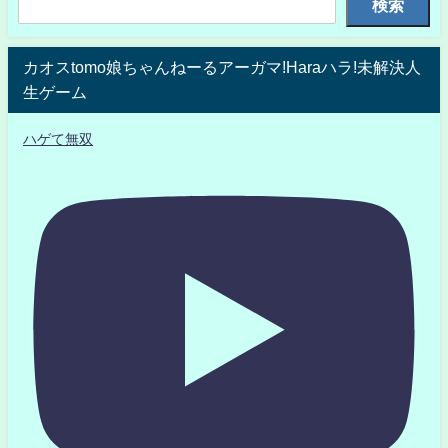
検索
カオスtomo娘ちゃんねーるアーガマ!Haraハラ!未解決人
生ゲーム
ハゲて無双