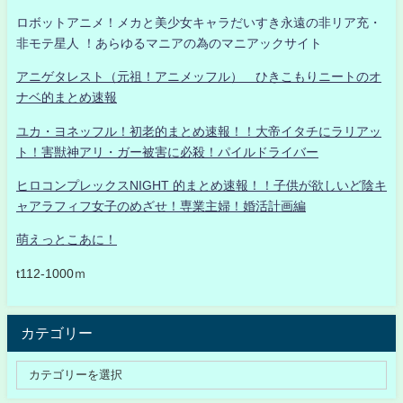
ロボットアニメ！メカと美少女キャラだいすき永遠の非リア充・
非モテ星人 ！あらゆるマニアの為のマニアックサイト
アニゲタレスト（元祖！アニメッフル） ひきこもりニートのオ
ナベ的まとめ速報
ユカ・ヨネッフル！初老的まとめ速報！！大帝イタチにラリアッ
ト！害獣神アリ・ガー被害に必殺！パイルドライバー
ヒロコンプレックスNIGHT 的まとめ速報！！子供が欲しいど陰キ
ャアラフィフ女子のめざせ！専業主婦！婚活計画編
萌えっとこあに！
t112-1000ｍ
カテゴリー