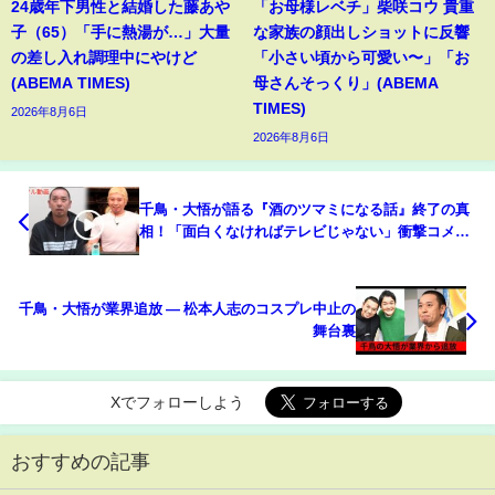
24歳年下男性と結婚した藤あや
「お母様レベチ」柴咲コウ 貴重
子（65）「手に熱湯が…」大量
な家族の顔出しショットに反響
の差し入れ調理中にやけど
「小さい頃から可愛い〜」「お
(ABEMA TIMES)
母さんそっくり」(ABEMA
TIMES)
2026年8月6日
2026年8月6日
千鳥・大悟が語る『酒のツマミになる話』終了の真
相！「面白くなければテレビじゃない」衝撃コメン
トにSNS騒然【フジテレビ・松本人志】
千鳥・大悟が業界追放 ― 松本人志のコスプレ中止の
舞台裏
Xでフォローしよう
おすすめの記事