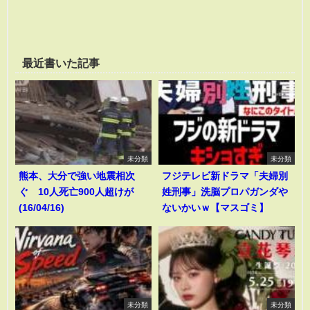
最近書いた記事
未分類
未分類
熊本、大分で強い地震相次
フジテレビ新ドラマ「夫婦別
ぐ 10人死亡900人超けが
姓刑事」洗脳プロパガンダや
(16/04/16)
ないかいｗ【マスゴミ】
未分類
未分類