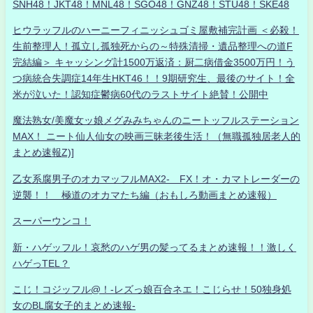
SNH48！JKT48！MNL48！SGO48！GNZ48！STU48！SKE48
ヒウラッフルのハーニーフィニッシュゴミ屋敷補完計画 ＜必殺！
生前整理人！孤立し孤独死からの～特殊清掃・遺品整理への道F
完結編＞ キャッシング計1500万返済：厨二病借金3500万円！う
つ病統合失調症14年生HKT46！！9期研究生、最後のサイト！全
米が泣いた！認知症鬱病60代のラストサイト絶賛！公開中
魔法熟女/美魔女ッ娘メグみみちゃんのニートッフルステーション
MAX！ ニート仙人仙女の映画三昧老後生活！（無職孤独居老人的
まとめ速報Z)]
乙女系腐男子のオカマッフルMAX2- FX！オ・カマトレーダーの
逆襲！！ 極道のオカマたち編（おもしろ動画まとめ速報）
スーパーウンコ！
新・ハゲッフル！哀愁のハゲ男の髪ってるまとめ速報！！激しく
ハゲっTEL？
こじ！コジッフル@！-レズっ娘百合ネエ！こじらせ！50独身処
女のBL腐女子的まとめ速報-