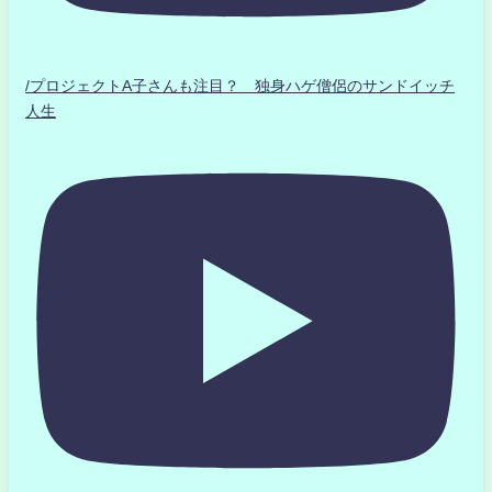
/プロジェクトA子さんも注目？ 独身ハゲ僧侶のサンドイッチ
人生