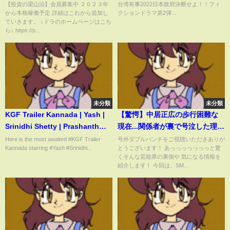
ました
【投資の梁山泊】会員募集中 ２０２３年
台湾有事2022日本政府決断せよ！！フィ
から本格稼働予定 詳細はこれから追加し
クションドラマ第2弾...
ていきます。 ↓ドラのホームページはこち
ら↓ https://p...
未分類
未分類
KGF Trailer Kannada | Yash |
【驚愕】中居正広の歩行困難な
Srinidhi Shetty | Prashanth
現在...関係者が裏で号泣した理由
Neel, Vijay Kiragandur, KGF
に涙腺崩壊...中居がどうしても
Here is the most awaited #KGF Trailer
号外ダブルパンチをご視聴いただきありが
Kannada starring #Yash #Srinidhi...
とうございます！ あっっっっっっっと驚
Kannada Trailer
2022年内に復活したかった切な
くそんな芸能界の裏側や 気になる情報を
すぎる理由に驚きを隠せない...
紹介します！ 今回は、SM...