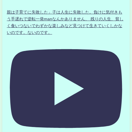
親は子育てに失敗した」子は人生に失敗した。負けに気付きも
う手遅れで逆転一発manなんかありません、 残りの人生、貧し
く食いつないでわずかな楽しみなど見つけて生きていくしかな
いのです。ないのです。