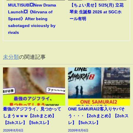
MULTISUB💥New Drama
【ちょい見せ】5/25(月) 立花
Launch💥《Nirvana of
琴未 生誕祭 2026 at SGCホ
Speed》After being
ール有明
sabotaged viciously by
rivals
未分類
の関連記事
最強のアジフライ、見つかって
ONE SAMURAI2客入りヤバそ
しまうｗｗｗ【2chまとめ】
う・・・【2chまとめ】【2chス
【2chスレ】【5chスレ】
レ】【5chスレ】
2026年8月6日
2026年8月6日