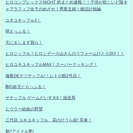
ヒロコンプレックスNIGHT 的まとめ速報！！子供が欲しいど陰キ
ャアラフィフ女子のめざせ！専業主婦！婚活計画編
ユキユキッフル3！
萌えっふる！
天にまします我ら！
ヒロシッフル！ヒロシデース山さんのリフォームひとりDIY！！
ヒロユキユキッフルMAX！スーパークッキング！
徹夜DEテツヤッフル!！レトロ館2号店！
剛Q超児ともっふる！
ヤナッフル ゲームだいすき6！放送局
ヒウラー総統の野望
三代目 ユキユキッフル 花のひうら組! 見参！
魁!!アイドル塾!