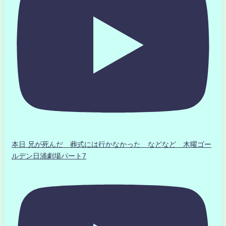
本日 兄が死んだ 葬式には行かなかった などなど 木曜ゴー
ルデン日浦劇場パート7