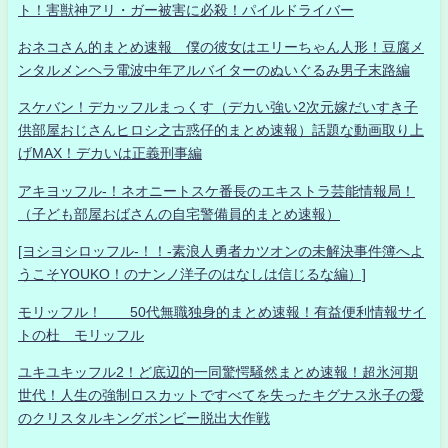
ト！害獣神アリ・ガー被害に必殺！パイルドライバー
おネコさん的まとめ速報 僕の彼女はエリーちゃん人形！豆腐メ
ンタルメンヘラ電波中年アルバイターのぬいぐるみ男子末路編
スケバン！デカッフルまっくす（デカい強い2次元嫁だいすき子
供部屋おじさんヒロシ之古惑仔的まとめ速報）話題な動画取り上
げMAX！デカいは正義刑事編
アキヨッフル-！ネオニートスケ番長のエキストラ芸能情報局！
（子ども部屋おばさんの自宅警備員的まとめ速報）
[ヨシヨシロッフル-！！-素浪人勇者カツオンの未解決事件簿へよ
うこそYOUKO！のナンノ洋子のはなしは信じるな編）]
モリッフル！ 50代無職独身的まとめ速報！有益便利情報サイ
トの杜 モリッフル
ユキユキッフル2！ど底辺的一同驚愕騒然まとめ速報！超氷河期
世代！人生の強制ロスカットですべてを失ったキグナス氷子の愛
のクリスタルキングボンビー脱出大作戦