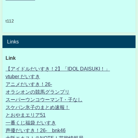
t112
Links
Link
【アイドルだいすき！2】「IDOL DAISUKI！」
vtuber だいすき
アニメだいすき！26-
オラシオンの競馬グランプリ
スーパーウンコウーマンT・子なし
スケバン氷子のまとめ速報！
とおやまエリア51
一番くじ福袋 だいすき
声優だいすき！26- bnk46
大阪エキストラNOTE！芸能情報局