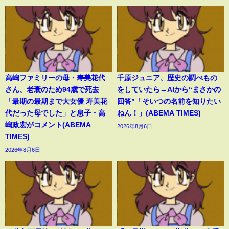
高嶋ファミリーの母・寿美花代
千原ジュニア、歴史の調べもの
さん、老衰のため94歳で死去
をしていたら→AIから“まさかの
「最期の最期まで大女優 寿美花
回答”「そいつの名前を知りたい
代だった母でした」と息子・高
ねん！」(ABEMA TIMES)
嶋政宏がコメント(ABEMA
2026年8月6日
TIMES)
2026年8月6日