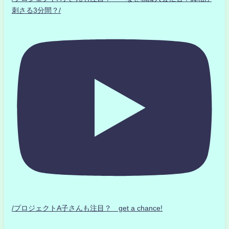
刺さる3分間？/
/プロジェクトA子さんも注目？ get a chance!