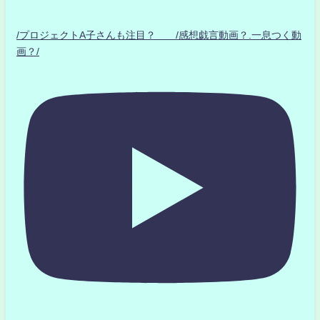
/プロジェクトA子さんも注目？ /感想戯言動画？.一息つく動
画？/