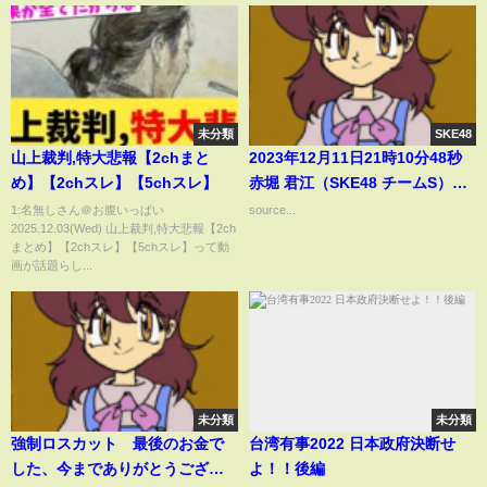
未分類
SKE48
山上裁判,特大悲報【2chまと
2023年12月11日21時10分48秒
め】【2chスレ】【5chスレ】
赤堀 君江（SKE48 チームS）
KIMIE AKAHORI
1:名無しさん＠お腹いっぱい
source...
2025.12.03(Wed) 山上裁判,特大悲報【2ch
まとめ】【2chスレ】【5chスレ】って動
画が話題らし...
未分類
未分類
強制ロスカット 最後のお金で
台湾有事2022 日本政府決断せ
した、今までありがとうござい
よ！！後編