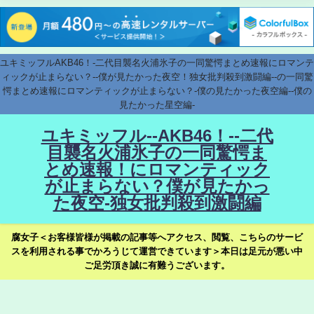
ユキミッフルAKB46！-二代目襲名火浦氷子の一同驚愕まとめ速報にロマンテ
ィックが止まらない？--僕が見たかった夜空！独女批判殺到激闘編--の一同驚
愕まとめ速報にロマンティックが止まらない？-僕の見たかった夜空編--僕の
見たかった星空編-
ユキミッフル--AKB46！--二代
目襲名火浦氷子の一同驚愕ま
とめ速報！にロマンティック
が止まらない？僕が見たかっ
た夜空-独女批判殺到激闘編
腐女子＜お客様皆様が掲載の記事等へアクセス、閲覧、こちらのサービ
スを利用される事でかろうじて運営できています＞本日は足元が悪い中
ご足労頂き誠に有難うございます。