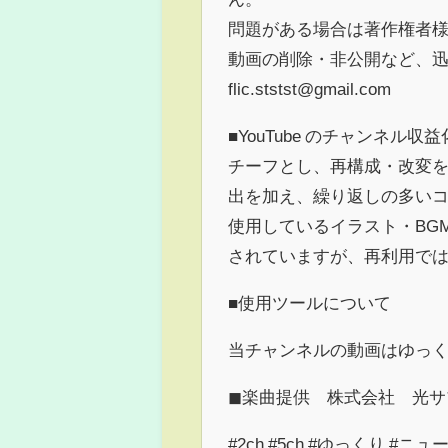
問題がある場合は著作権者
動画の削除・非公開など、
flic.ststst@gmail.com
■YouTube のチャンネル収
チーフとし、再構成・改変を
出を加え、繰り返しの多いコ
使用しているイラスト・BG
されていますが、再利用で
■使用ツールについて
当チャンネルの動画はゆっくり
◼︎楽曲提供 株式会社 光
#2ch #5ch #ゆっくり #ニ