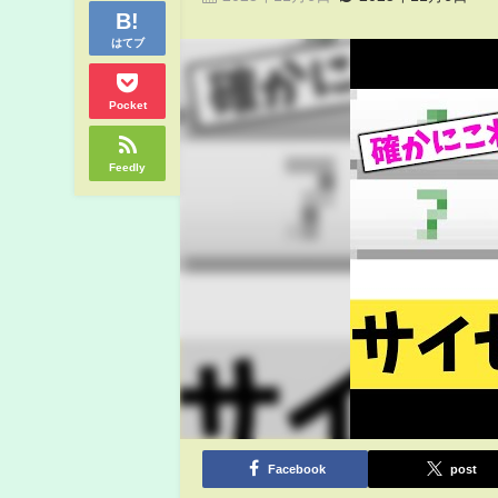
はてブ
Pocket
Feedly
Facebook
post