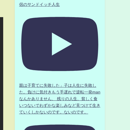
侶のサンドイッチ人生
親は子育てに失敗した」子は人生に失敗し
た。負けに気付きもう手遅れで逆転一発man
なんかありません、 残りの人生、貧しく食
いつないでわずかな楽しみなど見つけて生き
ていくしかないのです。ないのです。