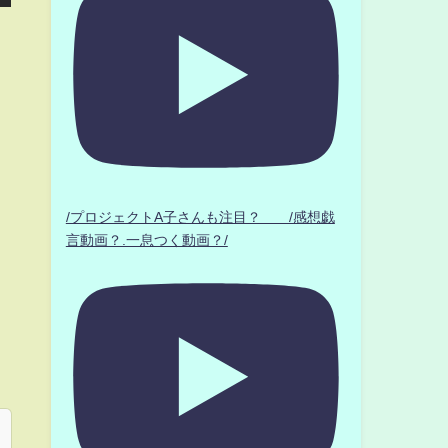
/プロジェクトA子さんも注目？ /感想戯
言動画？.一息つく動画？/