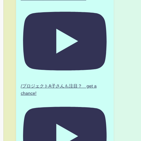
/プロジェクトA子さんも注目？ get a
chance!