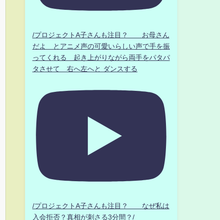
/プロジェクトA子さんも注目？ お母さん
だよ とアニメ声の可愛いらしい声で手を振
ってくれる 起き上がりながら両手をパタパ
タさせて 右へ左へと ダンスする
/プロジェクトA子さんも注目？ なぜ私は
入会拒否？真相が刺さる3分間？/