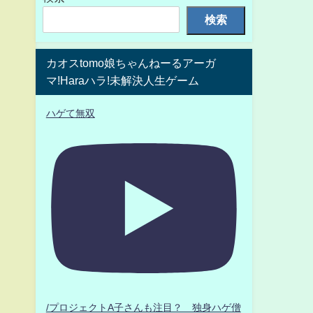
検索
カオスtomo娘ちゃんねーるアーガ
マ!Haraハラ!未解決人生ゲーム
ハゲて無双
/プロジェクトA子さんも注目？ 独身ハゲ僧