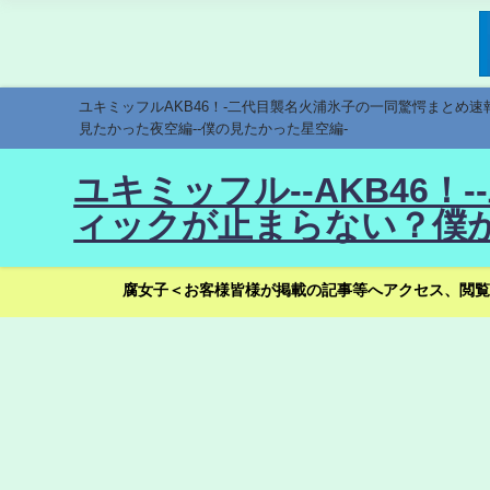
ユキミッフルAKB46！-二代目襲名火浦氷子の一同驚愕まとめ
見たかった夜空編--僕の見たかった星空編-
ユキミッフル--AKB46
ィックが止まらない？僕が
腐女子＜お客様皆様が掲載の記事等へアクセス、閲覧