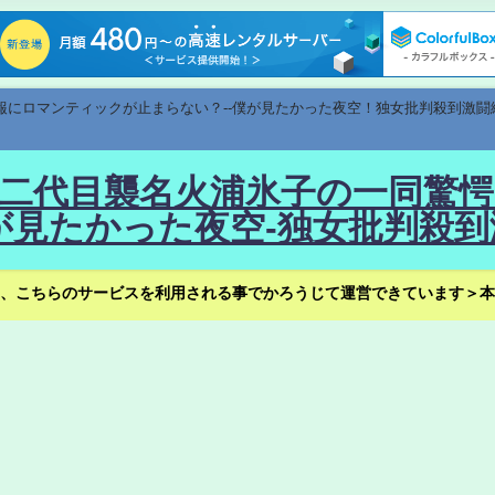
速報にロマンティックが止まらない？--僕が見たかった夜空！独女批判殺到激闘
！--二代目襲名火浦氷子の一同
見たかった夜空-独女批判殺到
、こちらのサービスを利用される事でかろうじて運営できています＞本