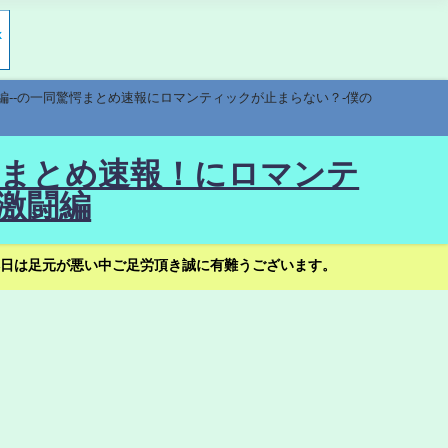
編--の一同驚愕まとめ速報にロマンティックが止まらない？-僕の
驚愕まとめ速報！にロマンテ
激闘編
日は足元が悪い中ご足労頂き誠に有難うございます。