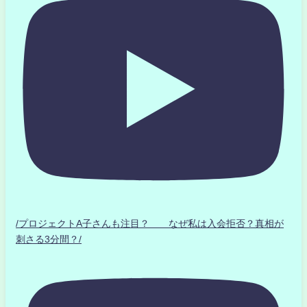
/プロジェクトA子さんも注目？ なぜ私は入会拒否？真相が
刺さる3分間？/