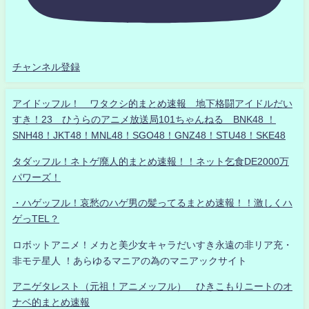
チャンネル登録
アイドッフル！ ワタクシ的まとめ速報 地下格闘アイドルだい
すき！23 ひうらのアニメ放送局101ちゃんねる BNK48 ！
SNH48！JKT48！MNL48！SGO48！GNZ48！STU48！SKE48
タダッフル！ネトゲ廃人的まとめ速報！！ネット乞食DE2000万
パワーズ！
・ハゲッフル！哀愁のハゲ男の髪ってるまとめ速報！！激しくハ
ゲっTEL？
ロボットアニメ！メカと美少女キャラだいすき永遠の非リア充・
非モテ星人 ！あらゆるマニアの為のマニアックサイト
アニゲタレスト（元祖！アニメッフル） ひきこもりニートのオ
ナベ的まとめ速報