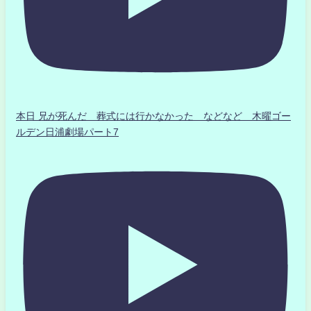
本日 兄が死んだ 葬式には行かなかった などなど 木曜ゴー
ルデン日浦劇場パート7