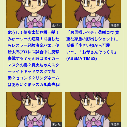
金バエ
未分類
危うし！便所太郎危機一髪！
「お母様レベチ」柴咲コウ 貴
みゅーつーの逆襲！回復した
重な家族の顔出しショットに
らレスラー経験者金バエ、便
反響「小さい頃から可愛
所太郎プロレス試合中に突撃
い〜」「お母さんそっくり」
参戦する？そん時はタイガー
(ABEMA TIMES)
マスクの姿？真央ちゃんスタ
ーライトキッドマスクで加
勢？セコンド？リングネーム
はあらいぐまラスカル真央ね!
未分類
未分類