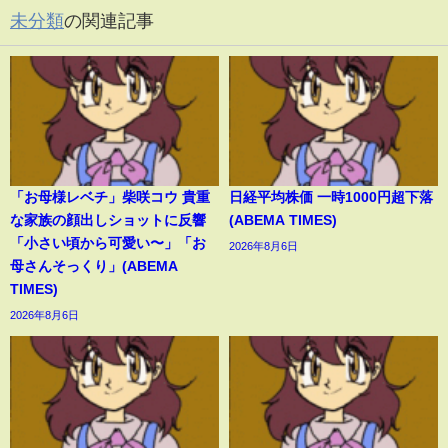
未分類
の関連記事
「お母様レベチ」柴咲コウ 貴重
日経平均株価 一時1000円超下落
な家族の顔出しショットに反響
(ABEMA TIMES)
「小さい頃から可愛い〜」「お
2026年8月6日
母さんそっくり」(ABEMA
TIMES)
2026年8月6日