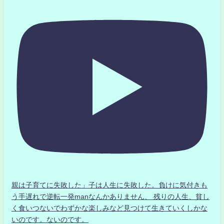
親は子育てに失敗した」子は人生に失敗した。負けに気付きも
う手遅れで逆転一発manなんかありません、 残りの人生、貧し
く食いつないでわずかな楽しみなど見つけて生きていくしかな
いのです。ないのです。