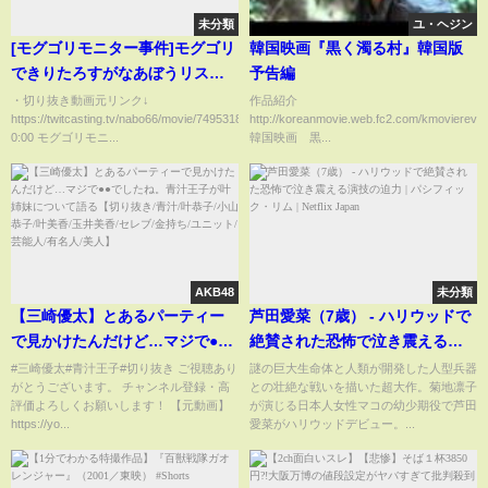
未分類
ユ・ヘジン
[モグゴリモニター事件]モグゴリ
韓国映画『黒く濁る村』韓国版
できりたろすがなあぼうリスナ
予告編
ー購入のモニターを殴って破損
・切り抜き動画元リンク↓
作品紹介
https://twitcasting.tv/nabo66/movie/749531862
http://koreanmovie.web.fc2.com/kmoviere
した件について[なあぼう/切り抜
0:00 モグゴリモニ...
韓国映画 黒...
き/池袋/きりたろす/配信/ツイキ
ャス/モグゴリ/ごちょう/TJ/マイ
メロくん]
AKB48
未分類
【三崎優太】とあるパーティー
芦田愛菜（7歳） ‐ ハリウッドで
で見かけたんだけど…マジで●●
絶賛された恐怖で泣き震える演
でしたね。青汁王子が叶姉妹に
技の迫力 | パシフィック・リム |
#三崎優太#青汁王子#切り抜き ご視聴あり
謎の巨大生命体と人類が開発した人型兵器
がとうございます。 チャンネル登録・高
との壮絶な戦いを描いた超大作。菊地凛子
ついて語る【切り抜き/青汁/叶恭
Netflix Japan
評価よろしくお願いします！ 【元動画】
が演じる日本人女性マコの幼少期役で芦田
子/小山恭子/叶美香/玉井美香/セ
https://yo...
愛菜がハリウッドデビュー。...
レブ/金持ち/ユニット/芸能人/有
名人/美人】