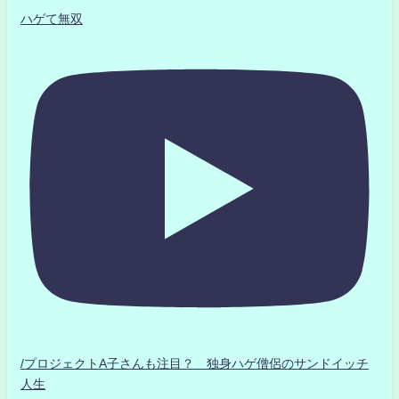
ハゲて無双
/プロジェクトA子さんも注目？ 独身ハゲ僧侶のサンドイッチ
人生