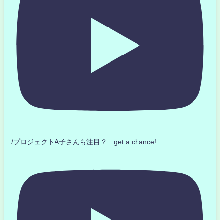
/プロジェクトA子さんも注目？ get a chance!