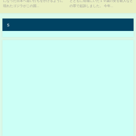
になった日本へ追い打ちをかけるように
とともに現場にいた１９歳の女を殺人など
現れたゴジラがこの国...
の罪で起訴しました。 今年...
s