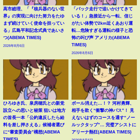
高市総理、「『核兵器のない世
「バック走行で追いかけてきて
界』の実現に向けた努力をたゆ
いる！」急接近から一転、信じ
まず続けていく使命を担ってい
がたい体勢で2km近くあおり運
る」広島平和記念式典であいさ
転…危険すぎる運転の様子と恐
つ(ABEMA TIMES)
怖の叫び声 アメリカ(ABEMA
TIMES)
2026年8月6日
2026年8月6日
ひろゆき氏、泉房穂氏との新党
ボール消えた…！？ 河村勇輝、
設立への思いと秘策 狙いは地方
相手を欺く“衝撃の神パス”！ 見
の首長一本「公約違反したら給
えないはずのコースを通す“ノー
料を差し押さえる」候補者選び
ルックタップ”… 完璧アシストに
に“審査委員会”構想(ABEMA
アリーナ熱狂(ABEMA TIMES)
TIMES)
2026年8月6日