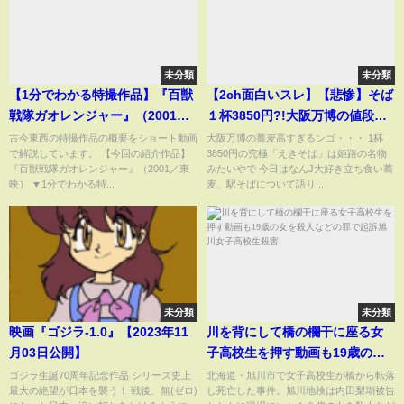
未分類
未分類
【1分でわかる特撮作品】『百獣
【2ch面白いスレ】【悲惨】そば
戦隊ガオレンジャー』（2001／
１杯3850円?!大阪万博の値段設
東映） #Shorts
定がヤバすぎて批判殺到
古今東西の特撮作品の概要をショート動画
大阪万博の蕎麦高すぎるンゴ・・・ 1杯
で解説しています。 【今回の紹介作品】
3850円の究極「えきそば」は姫路の名物
『百獣戦隊ガオレンジャー』（2001／東
みたいやで 今日はなんJ大好き立ち食い蕎
映） ▼1分でわかる特...
麦、駅そばについて語り...
未分類
未分類
映画『ゴジラ-1.0』【2023年11
川を背にして橋の欄干に座る女
月03日公開】
子高校生を押す動画も19歳の女
を殺人などの罪で起訴旭川女子
ゴジラ生誕70周年記念作品 シリーズ史上
北海道・旭川市で女子高校生が橋から転落
最大の絶望が日本を襲う！ 戦後、無(ゼロ)
し死亡した事件。旭川地検は内田梨瑚被告
高校生殺害