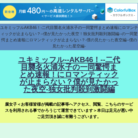
ユキミッフルAKB46！-二代目襲名火浦氷子の一同驚愕まとめ速報にロマンテ
ィックが止まらない？--僕が見たかった夜空！独女批判殺到激闘編--の一同驚
愕まとめ速報にロマンティックが止まらない？-僕の見たかった夜空編--僕の
見たかった星空編-
ユキミッフル--AKB46！--二代
目襲名火浦氷子の一同驚愕ま
とめ速報！にロマンティック
が止まらない？僕が見たかっ
た夜空-独女批判殺到激闘編
腐女子＜お客様皆様が掲載の記事等へアクセス、閲覧、こちらのサービ
スを利用される事でかろうじて運営できています＞本日は足元が悪い中
ご足労頂き誠に有難うございます。