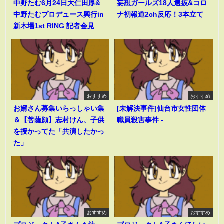
中野たむ6月24日大仁田厚&
妄想ガールズ18人選抜&コロ
中野たむプロデュース興行in
ナ初報道2ch反応！3本立て
新木場1st RING 記者会見
おすすめ
おすすめ
お婿さん募集いらっしゃい集
[未解決事件]仙台市女性団体
＆【菩薩顔】志村けん、子供
職員殺害事件 -
を授かってた「共演したかっ
た」
おすすめ
おすすめ