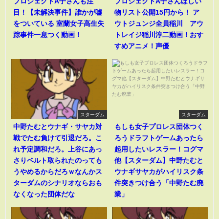
プロジェクトA子さんも注
プロジェクトA子さんほしい
目！【未解決事件】誰かが嘘
物リスト公開15円から！ ア
をついている 室蘭女子高生失
ウトジュンジ全員稲川 アウ
踪事件一息つく動画！
トレイジ稲川淳二動画！おす
すめアニメ！声優
スターダム
スターダム
中野たむとウナギ・サヤカ対
もしも女子プロレス団体つく
戦でたむ負けて引退だろ。こ
ろうドラフトゲームあったら
れ予定調和だろ。上谷にあっ
起用したいレスラー！コグマ
さりベルト取られたのっても
他【スターダム】中野たむと
うやめるからだろｗなんかス
ウナギサヤカがハイリスク条
ターダムのシナリオならおも
件突きつけ合う「中野たむ廃
なくなった団体だな
業」