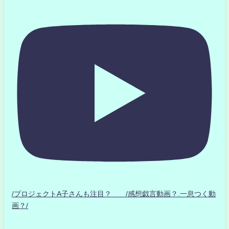
/プロジェクトA子さんも注目？ /感想戯言動画？.一息つく動
画？/