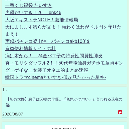
一番くじ福袋 だいすき
声優だいすき！26- bnk46
大阪エキストラNOTE！芸能情報局
天にまします我らが父よ！ 願わくはわがドル円を守りた
まえ！
実録パチンコ梁山泊！パチンコakb108道
有益便利情報サイトの杜
病は木から！ 24金バエ子の特発性間質性肺炎
真・モリタダッフル2！！50代無職独身ガチホモ童貞ギン
グ・ゲイなー女装子オネエ的まとめ速報
韓国ドラマcinemaだいすき-僕が見たかった星空-
1 -
【杉良太郎】息子は53歳の俳優…「色気がヤバい」と言われる現在の
姿
2026/08/07