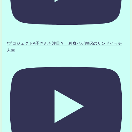
/プロジェクトA子さんも注目？ 独身ハゲ僧侶のサンドイッチ
人生