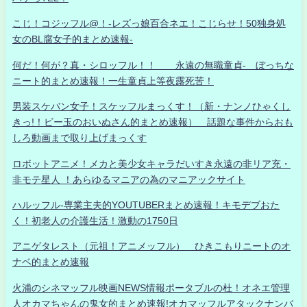
こじ！コジッフル@！-レズっ娘百合ネエ！こじらせ！50独身処
女のBL腐女子的まとめ速報-
何だ！何が？真・シロッフル！！ 永遠の無職童貞- ぼっちな
ニート的まとめ速報！一生童貞上等夜露死苦！
男装スケバン女子！スケッフルまっくす！（新・ナンノひゃくし
きっ!！ビー玉のおいぬさん的まとめ速報） 話題な事件からおも
しろ動画まで取り上げまっくす
ロボットアニメ！メカと美少女キャラだいすき永遠の非リア充・
非モテ星人 ！あらゆるマニアの為のマニアックサイト
ハルッフル-専業主夫的YOUTUBERまとめ速報！キモデブおた
く！初老人の介護生活！激動の1750日
アニゲタレスト（元祖！アニメッフル） ひきこもりニートのオ
ナベ的まとめ速報
火浦のシネマッフル映画NEWS情報ポータブルの杜！オネエ管理
人オカマちゃんの鬼女的まとめ速報!オカマッフルアタックナンバ