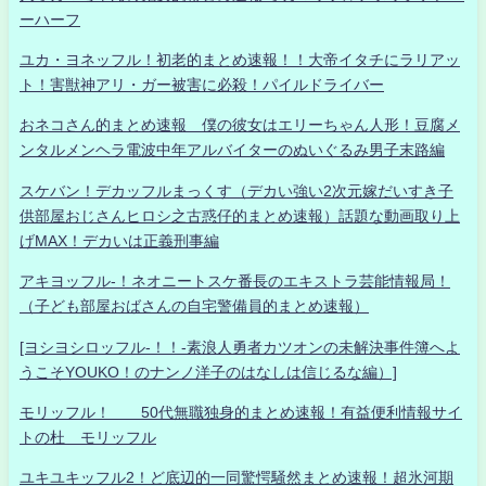
ーハーフ
ユカ・ヨネッフル！初老的まとめ速報！！大帝イタチにラリアッ
ト！害獣神アリ・ガー被害に必殺！パイルドライバー
おネコさん的まとめ速報 僕の彼女はエリーちゃん人形！豆腐メ
ンタルメンヘラ電波中年アルバイターのぬいぐるみ男子末路編
スケバン！デカッフルまっくす（デカい強い2次元嫁だいすき子
供部屋おじさんヒロシ之古惑仔的まとめ速報）話題な動画取り上
げMAX！デカいは正義刑事編
アキヨッフル-！ネオニートスケ番長のエキストラ芸能情報局！
（子ども部屋おばさんの自宅警備員的まとめ速報）
[ヨシヨシロッフル-！！-素浪人勇者カツオンの未解決事件簿へよ
うこそYOUKO！のナンノ洋子のはなしは信じるな編）]
モリッフル！ 50代無職独身的まとめ速報！有益便利情報サイ
トの杜 モリッフル
ユキユキッフル2！ど底辺的一同驚愕騒然まとめ速報！超氷河期