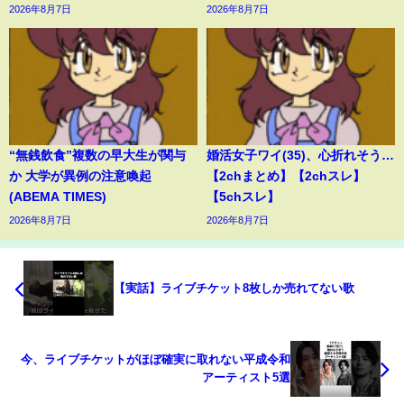
2026年8月7日
2026年8月7日
“無銭飲食”複数の早大生が関与
婚活女子ワイ(35)、心折れそう…
か 大学が異例の注意喚起
【2chまとめ】【2chスレ】
(ABEMA TIMES)
【5chスレ】
2026年8月7日
2026年8月7日
【実話】ライブチケット8枚しか売れてない歌
今、ライブチケットがほぼ確実に取れない平成令和
アーティスト5選