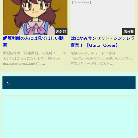
未分類
未分類
網膜剥離の人には見てほしい動
はにかみサンセット - シンデレラ
画
宣言！ 【Guitar Cover】
動画情報や 「限定動画」 の無料メールマ
無敵のパステルレッド 本家様
ガジンはこちらになります。 https://i-
https://youtu.be/9Vb-LpvudfE #シンデレラ
magazine.bme.jp/bm/p/f/tf....
宣言 #ギター #弾いてみた...
s