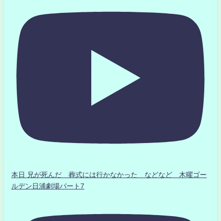
本日 兄が死んだ 葬式には行かなかった などなど 木曜ゴー
ルデン日浦劇場パート7