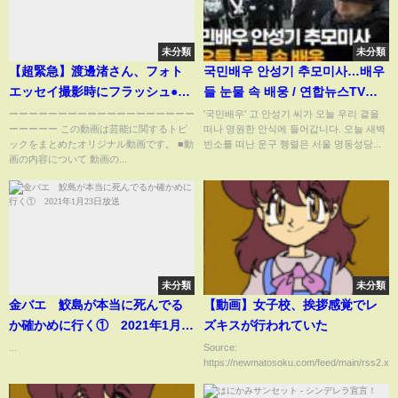
未分類
未分類
【超緊急】渡邊渚さん、フォト
국민배우 안성기 추모미사…배우
エッセイ撮影時にフラッシュ●ッ
들 눈물 속 배웅 / 연합뉴스TV
クした瞬間の画像が流出 【2ch
(YonhapnewsTV)
ーーーーーーーーーーーーーーーーーーー
'국민배우' 고 안성기 씨가 오늘 우리 곁을
ーーーーー この動画は芸能に関するトピ
떠나 영원한 안식에 들어갑니다. 오늘 새벽
まとめ】【2chスレ】【5chス
ックをまとめたオリジナル動画です。 ■動
빈소를 떠난 운구 행렬은 서울 명동성당...
レ】
画の内容について 動画の...
未分類
未分類
金バエ 鮫島が本当に死んでる
【動画】女子校、挨拶感覚でレ
か確かめに行く① 2021年1月
ズキスが行われていた
23日放送
...
Source:
https://newmatosoku.com/feed/main/rss2.xml.