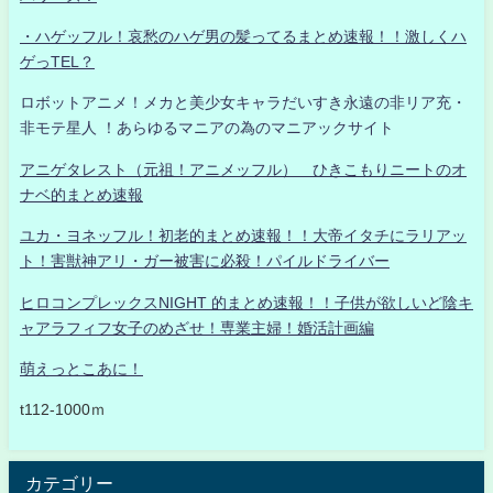
・ハゲッフル！哀愁のハゲ男の髪ってるまとめ速報！！激しくハ
ゲっTEL？
ロボットアニメ！メカと美少女キャラだいすき永遠の非リア充・
非モテ星人 ！あらゆるマニアの為のマニアックサイト
アニゲタレスト（元祖！アニメッフル） ひきこもりニートのオ
ナベ的まとめ速報
ユカ・ヨネッフル！初老的まとめ速報！！大帝イタチにラリアッ
ト！害獣神アリ・ガー被害に必殺！パイルドライバー
ヒロコンプレックスNIGHT 的まとめ速報！！子供が欲しいど陰キ
ャアラフィフ女子のめざせ！専業主婦！婚活計画編
萌えっとこあに！
t112-1000ｍ
カテゴリー