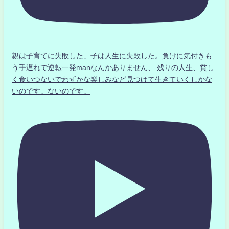
親は子育てに失敗した」子は人生に失敗した。負けに気付きも
う手遅れで逆転一発manなんかありません、 残りの人生、貧し
く食いつないでわずかな楽しみなど見つけて生きていくしかな
いのです。ないのです。