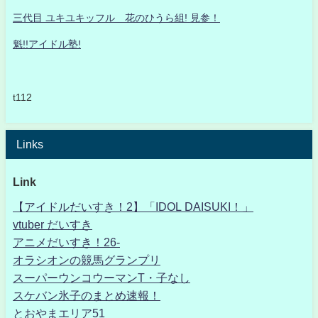
三代目 ユキユキッフル 花のひうら組! 見参！
魁!!アイドル塾!
t112
Links
Link
【アイドルだいすき！2】「IDOL DAISUKI！」
vtuber だいすき
アニメだいすき！26-
オラシオンの競馬グランプリ
スーパーウンコウーマンT・子なし
スケバン氷子のまとめ速報！
とおやまエリア51