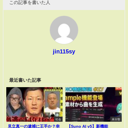
この記事を書いた人
jin115sy
最近書いた記事
社会
未分類
見立真一の逮捕に王手か？幸
【Suno AI v5】新機能