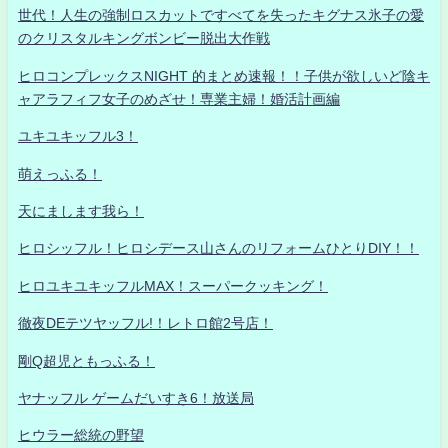
世代！人生の強制ロスカットですべてを失ったキグナス氷子の愛
のクリスタルキングボンビー脱出大作戦
ヒロコンプレックスNIGHT 的まとめ速報！！子供が欲しいど陰キ
ャアラフィフ女子のめざせ！専業主婦！婚活計画編
ユキユキッフル3！
萌えっふる！
天にまします我ら！
ヒロシッフル！ヒロシデース山さんのリフォームひとりDIY！！
ヒロユキユキッフルMAX！スーパークッキング！
徹夜DEテツヤッフル!！レトロ館2号店！
剛Q超児ともっふる！
ヤナッフル ゲームだいすき6！放送局
ヒウラー総統の野望