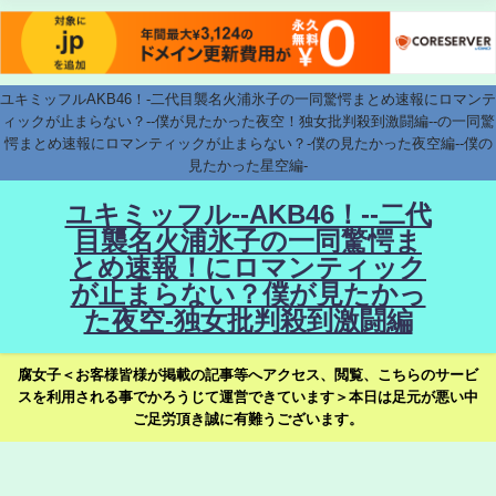
ユキミッフルAKB46！-二代目襲名火浦氷子の一同驚愕まとめ速報にロマンテ
ィックが止まらない？--僕が見たかった夜空！独女批判殺到激闘編--の一同驚
愕まとめ速報にロマンティックが止まらない？-僕の見たかった夜空編--僕の
見たかった星空編-
ユキミッフル--AKB46！--二代
目襲名火浦氷子の一同驚愕ま
とめ速報！にロマンティック
が止まらない？僕が見たかっ
た夜空-独女批判殺到激闘編
腐女子＜お客様皆様が掲載の記事等へアクセス、閲覧、こちらのサービ
スを利用される事でかろうじて運営できています＞本日は足元が悪い中
ご足労頂き誠に有難うございます。