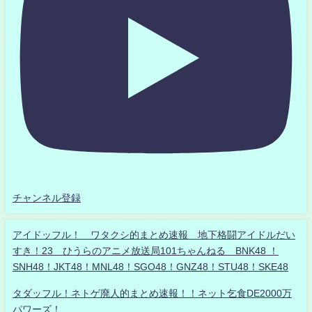
チャンネル登録
アイドッフル！ ワタクシ的まとめ速報 地下格闘アイドルだい
すき！23 ひうらのアニメ放送局101ちゃんねる BNK48 ！
SNH48！JKT48！MNL48！SGO48！GNZ48！STU48！SKE48
タダッフル！ネトゲ廃人的まとめ速報！！ネット乞食DE2000万
パワーズ！