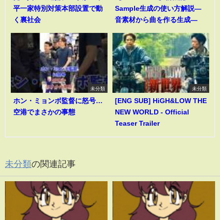
平一家特別対策本部設置で動
Sample生成の使い方解説―
く裏社会
音素材から曲を作る生成―
未分類
未分類
ホン・ミョンボ監督に怒号…
[ENG SUB] HiGH&LOW THE
空港でまさかの事態
NEW WORLD - Official
Teaser Trailer
未分類
の関連記事