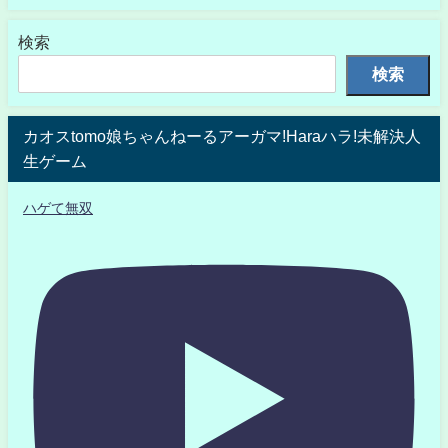
検索
検索
カオスtomo娘ちゃんねーるアーガマ!Haraハラ!未解決人
生ゲーム
ハゲて無双