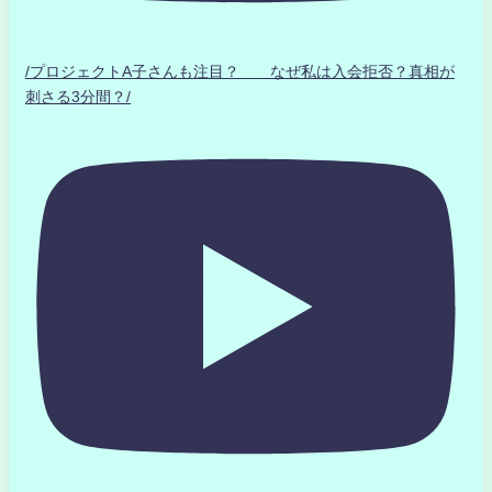
/プロジェクトA子さんも注目？ なぜ私は入会拒否？真相が
刺さる3分間？/