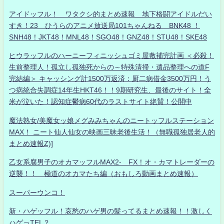
アイドッフル！ ワタクシ的まとめ速報 地下格闘アイドルだい
すき！23 ひうらのアニメ放送局101ちゃんねる BNK48 ！
SNH48！JKT48！MNL48！SGO48！GNZ48！STU48！SKE48
ヒウラッフルのハーニーフィニッシュゴミ屋敷補完計画 ＜必殺！
生前整理人！孤立し孤独死からの～特殊清掃・遺品整理への道F
完結編＞ キャッシング計1500万返済：厨二病借金3500万円！う
つ病統合失調症14年生HKT46！！9期研究生、最後のサイト！全
米が泣いた！認知症鬱病60代のラストサイト絶賛！公開中
魔法熟女/美魔女ッ娘メグみみちゃんのニートッフルステーション
MAX！ ニート仙人仙女の映画三昧老後生活！（無職孤独居老人的
まとめ速報Z)]
乙女系腐男子のオカマッフルMAX2- FX！オ・カマトレーダーの
逆襲！！ 極道のオカマたち編（おもしろ動画まとめ速報）
スーパーウンコ！
新・ハゲッフル！哀愁のハゲ男の髪ってるまとめ速報！！激しく
ハゲっTEL？