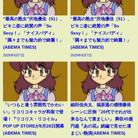
“最高の熟女”沢地優佳（51）、
“最高の熟女”沢地優佳（51）、
ビキニ姿に絶賛の声「So
ビキニ姿に絶賛の声「So
Sexy！」「ナイスバディ」
Sexy！」「ナイスバディ」
「隅々までも魅力的で綺麗！」
「隅々までも魅力的で綺麗！」
(ABEMA TIMES)
(ABEMA TIMES)
2026年8月7日
2026年8月7日
「いつもと違う雰囲気でかわい
細田佳央太、福原遥の感情爆発
い」リコリコキャラが和装で登
シーンに圧倒「20代でそれが出
場！『リコリス・リコイル』
来るなんて羨ましい」 興収45億
POP UP STOREが8月28日開幕
円超『あの花』続編で見せた凄
(ABEMA TIMES)
まじい熱演(ABEMA TIMES)