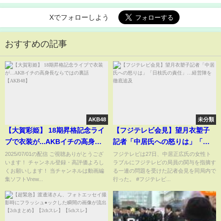
Xでフォローしよう
おすすめの記事
AKB48
未分類
【大賀彩姫】 18期昇格記念ライ
【フジテレビ会見】望月衣塑子
ブで衣装が...AKBイチの高身長
記者「中居氏への怒りは」「日
ならではの裏話 【AKB48】
枝氏の責任」…経営陣を徹底追
2025/07/01の配信 ご視聴ありがとうござ
フジテレビは27日、中居正広氏の女性ト
います！ チャンネル登録・高評価よろし
ラブルにフジテレビの局員の関与を指摘す
及
くお願いします！ 当チャンネルは動画編
る一連の問題を受けた記者会見を同局内で
集ソフトVrew...
行った。 #フジテレビ...