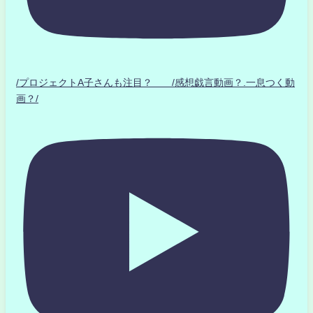
/プロジェクトA子さんも注目？ /感想戯言動画？.一息つく動
画？/