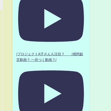
/プロジェクトA子さんも注目？ /感想戯
言動画？.一息つく動画？/