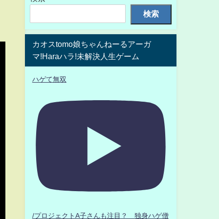
検索
カオスtomo娘ちゃんねーるアーガ
マ!Haraハラ!未解決人生ゲーム
ハゲて無双
/プロジェクトA子さんも注目？ 独身ハゲ僧