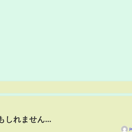
しれません...
j