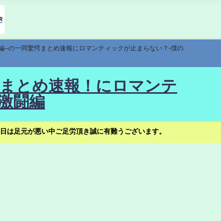
編--の一同驚愕まとめ速報にロマンティックが止まらない？-僕の
驚愕まとめ速報！にロマンテ
激闘編
日は足元が悪い中ご足労頂き誠に有難うございます。