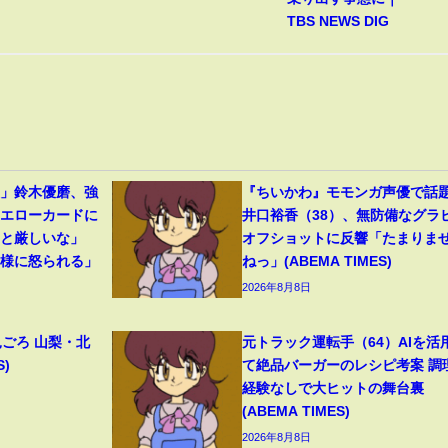
TBS NEWS DIG
裂」鈴木優磨、強
『ちいかわ』モモンガ声優で話
イエローカードに
井口裕香（38）、無防備なグラ
っと厳しいな」
オフショットに反響「たまりま
母様に怒られる」
ねっ」(ABEMA TIMES)
2026年8月8日
見ごろ 山梨・北
元トラック運転手（64）AIを活
S)
て絶品バーガーのレシピ考案 調
経験なしで大ヒットの舞台裏
(ABEMA TIMES)
2026年8月8日