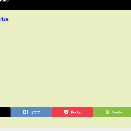
rize
はてブ
Pocket
Feedly