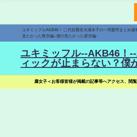
ユキミッフルAKB46！-二代目襲名火浦氷子の一同驚愕まとめ
見たかった夜空編--僕の見たかった星空編-
ユキミッフル--AKB46
ィックが止まらない？僕が
腐女子＜お客様皆様が掲載の記事等へアクセス、閲覧