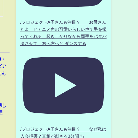
/プロジェクトA子さんも注目？ お母さん
だよ とアニメ声の可愛いらしい声で手を振
ってくれる 起き上がりながら両手をパタパ
タさせて 右へ左へと ダンスする
題・
ビア
せん
用し
理
/プロジェクトA子さんも注目？ なぜ私は
入会拒否？真相が刺さる3分間？/