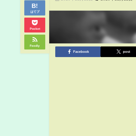
はてブ
Pocket
Feedly
Facebook
post