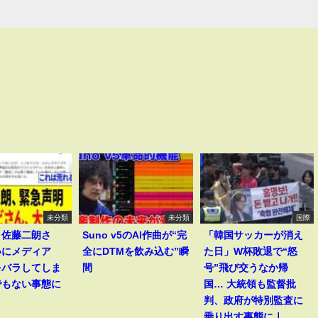
未分類
未分類
国際
】佐藤二朗さ
Suno v5のAI作曲が“完
「韓国サッカーが消え
いにメディア
全にDTMを飲み込む”瞬
た日」W杯敗退で“怒
をバラしてしま
間
号”飛び交うなか帰
でもない事態に
国… 大統領も監督批
判、政府が特別監査に
乗り出す事態に｜