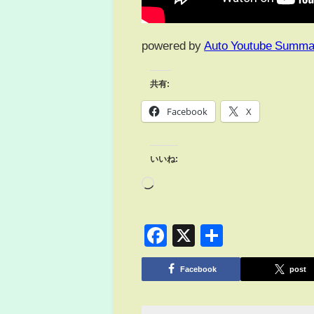
powered by
Auto Youtube Summa
共有:
Facebook
X
いいね:
Facebook
X
共
有
Facebook
post