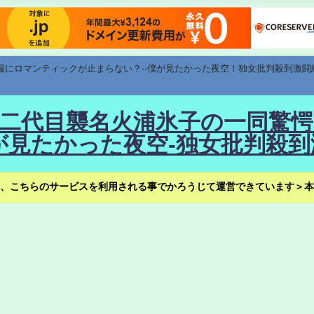
速報にロマンティックが止まらない？--僕が見たかった夜空！独女批判殺到激闘
！--二代目襲名火浦氷子の一同
見たかった夜空-独女批判殺到
、こちらのサービスを利用される事でかろうじて運営できています＞本