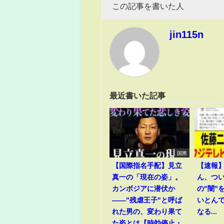
この記事を書いた人
jin115n
最近書いた記事
国際
【国際指名手配】見立
【速報
真一の「現在の姿」。
ん、つ
カンボジアに潜伏か
の"闇"
――"残虐王子"と呼ば
いとん
れた男の、変わり果て
なる...
た姿とは【時効停止・