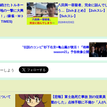
り続けたトルネー
八田與一容疑者、完全に詰んで
意地の一撃に大興
う…【2chまとめ】【2chスレ】
！」/麻雀・Mト
【5chスレ】
TIMES)
2026年8月8日
"伝説のコンビ"杉下右京×亀山薫が復活！『相棒
season21』予告映像公開
ローしよう
について
【悲報】富士急死亡事故 別の従業員
動かした」点検手順に不備か「人が