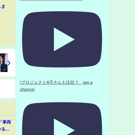
しま
/プロジェクトA子さんも注目？ get a
chance!
「車両
いると