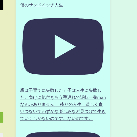
侶のサンドイッチ人生
親は子育てに失敗した」子は人生に失敗し
た。負けに気付きもう手遅れで逆転一発man
なんかありません、 残りの人生、貧しく食
いつないでわずかな楽しみなど見つけて生き
ていくしかないのです。ないのです。