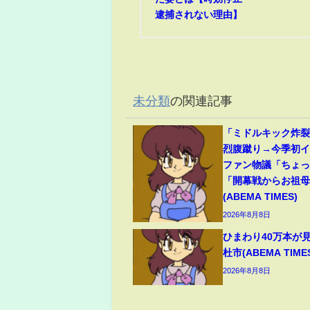
逮捕されない理由】
未分類
の関連記事
「ミドルキック炸
烈腹蹴り→今季初
ファン物議「ちょ
「開幕戦からお祖
(ABEMA TIMES)
2026年8月8日
ひまわり40万本が
杜市(ABEMA TIME
2026年8月8日