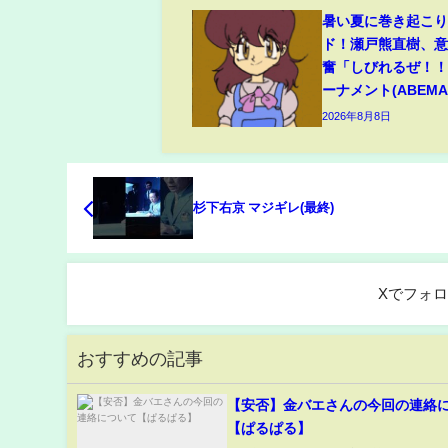
暑い夏に巻き起こ
ド！瀬戸熊直樹、
奮「しびれるぜ！！
ーナメント(ABEMA 
2026年8月8日
杉下右京 マジギレ(最終)
Xでフォ
おすすめの記事
【安否】金バエさんの今回の連絡
【ぱるぱる】