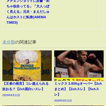
メチェンショットに反響「め
ちゃ似合ってる」「大人っぽ
く見える」元夫・まえだしゅ
んはホストに転身(ABEMA
TIMES)
未分類
の関連記事
【王者の発言】コレ超えられる
ミックス 2.85Kgオーバー【2ch
奴おる？【2ch面白いスレ】
まとめ】【2chスレ】【5chス
レ】
2026年8月11日
2026年8月11日