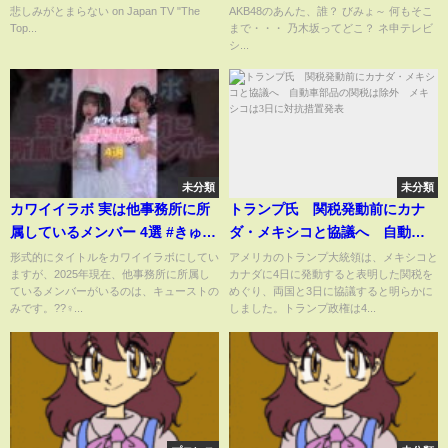
悲しみがとまらない on Japan TV "The
AKB48のあんた、誰？ びみょ～ 何もそこ
Top...
まで・・・ 乃木坂ってどこ？ ネ申テレビ
シ...
未分類
未分類
カワイイラボ 実は他事務所に所
トランプ氏 関税発動前にカナ
属しているメンバー 4選 #きゅー
ダ・メキシコと協議へ 自動車
すと
部品の関税は除外 メキシコは3
形式的にタイトルをカワイイラボにしてい
アメリカのトランプ大統領は、メキシコと
ますが、2025年現在、他事務所に所属し
カナダに4日に発動すると表明した関税を
日に対抗措置発表
ているメンバーがいるのは、キュースト‎の
めぐり、両国と3日に協議すると明らかに
みです。??‍♀️...
しました。トランプ政権は4...