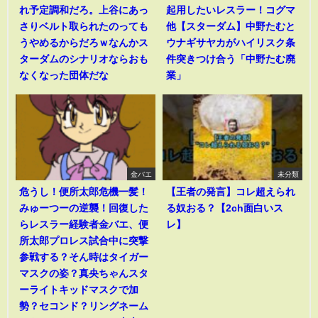
れ予定調和だろ。上谷にあっ
起用したいレスラー！コグマ
さりベルト取られたのっても
他【スターダム】中野たむと
うやめるからだろｗなんかス
ウナギサヤカがハイリスク条
ターダムのシナリオならおも
件突きつけ合う「中野たむ廃
なくなった団体だな
業」
金バエ
未分類
危うし！便所太郎危機一髪！
【王者の発言】コレ超えられ
みゅーつーの逆襲！回復した
る奴おる？【2ch面白いス
らレスラー経験者金バエ、便
レ】
所太郎プロレス試合中に突撃
参戦する？そん時はタイガー
マスクの姿？真央ちゃんスタ
ーライトキッドマスクで加
勢？セコンド？リングネーム