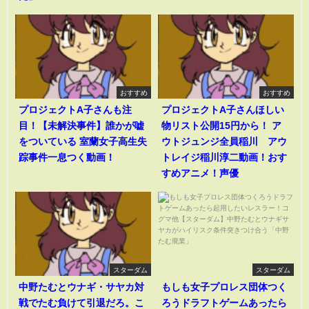
おすすめ
おすすめ
プロジェクトA子さんも注
プロジェクトA子さんほしい
目！【未解決事件】誰かが嘘
物リスト公開15円から！ ア
をついている 室蘭女子高生失
ウトジュンジ全員稲川 アウ
踪事件一息つく動画！
トレイジ稲川淳二動画！おす
すめアニメ！声優
スターダム
スターダム
中野たむとウナギ・サヤカ対
もしも女子プロレス団体つく
戦でたむ負けて引退だろ。こ
ろうドラフトゲームあったら