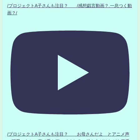
/プロジェクトA子さんも注目？ /感想戯言動画？.一息つく動
画？/
/プロジェクトA子さんも注目？ お母さんだよ とアニメ声