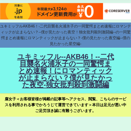
ユキミッフルAKB46！-二代目襲名火浦氷子の一同驚愕まとめ速報にロマンテ
ィックが止まらない？--僕が見たかった夜空！独女批判殺到激闘編--の一同驚
愕まとめ速報にロマンティックが止まらない？-僕の見たかった夜空編--僕の
見たかった星空編-
ユキミッフル--AKB46！--二代
目襲名火浦氷子の一同驚愕ま
とめ速報！にロマンティック
が止まらない？僕が見たかっ
た夜空-独女批判殺到激闘編
腐女子＜お客様皆様が掲載の記事等へアクセス、閲覧、こちらのサービ
スを利用される事でかろうじて運営できています＞本日は足元が悪い中
ご足労頂き誠に有難うございます。