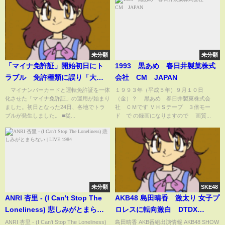
未分類
未分類
「マイナ免許証」開始初日にト
1993 黒あめ 春日井製菓株式
ラブル 免許種類に誤り「大型
会社 CM JAPAN
自動二輪」表示【知ってもっ
マイナンバーカードと運転免許証を一体
１９９３年（平成５年）９月１０日
化させた「マイナ免許証」の運用が始まり
（金）？ 黒あめ 春日井製菓株式会
と】【グッド！モーニング】
ました。初日となった24日、各地でトラ
社 ＣＭです ＶＨＳテープ ３倍モー
(2025年3月25日)
ブルが発生しました。 ■従...
ド で の録画になりますので 画質...
未分類
SKE48
ANRI 杏里 - (I Can't Stop The
AKB48 島田晴香 激太り 女子プ
Loneliness) 悲しみがとまらな
ロレスに転向激白 DTDX
い | LIVE 1984
2013/12/12 AKB
ANRI 杏里 - (I Can't Stop The Loneliness)
島田晴香 AKB番組出演情報 AKB48 SHOW