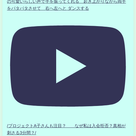
の可愛いらしい声で手を振ってくれる 起き上がりながら両手
をパタパタさせて 右へ左へと ダンスする
/プロジェクトA子さんも注目？ なぜ私は入会拒否？真相が
刺さる3分間？/