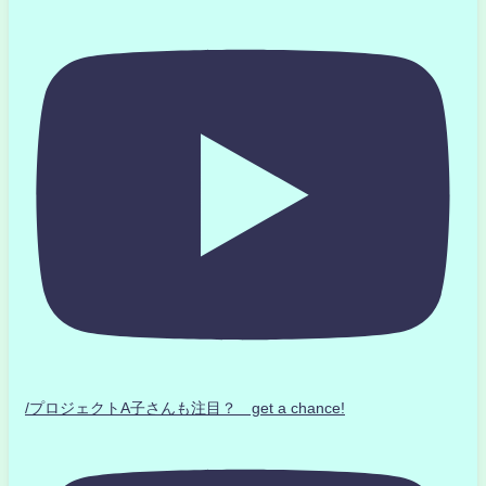
/プロジェクトA子さんも注目？ get a chance!