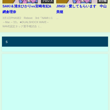
プロレス
未分類
SAKI＆清水ひかりvs宮崎有妃&
JINGI・愛してもらいます 中山
網倉理奈
美穂
3月1日PHASE2 Reboot 3rd『NAMI☆1
...
～Mar.～’23』 ■DUALSHOCK WAVE～
WAVE認定タッグ選手権試合（...
s