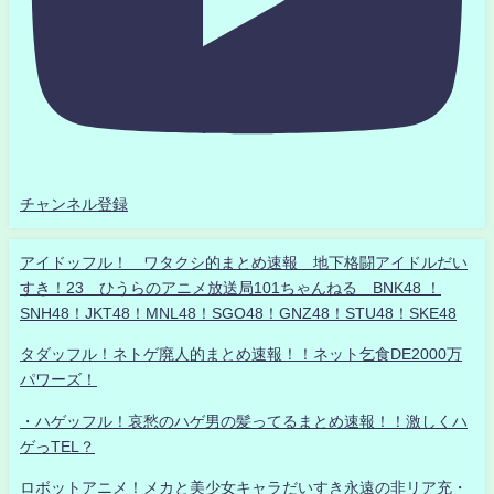
チャンネル登録
アイドッフル！ ワタクシ的まとめ速報 地下格闘アイドルだい
すき！23 ひうらのアニメ放送局101ちゃんねる BNK48 ！
SNH48！JKT48！MNL48！SGO48！GNZ48！STU48！SKE48
タダッフル！ネトゲ廃人的まとめ速報！！ネット乞食DE2000万
パワーズ！
・ハゲッフル！哀愁のハゲ男の髪ってるまとめ速報！！激しくハ
ゲっTEL？
ロボットアニメ！メカと美少女キャラだいすき永遠の非リア充・