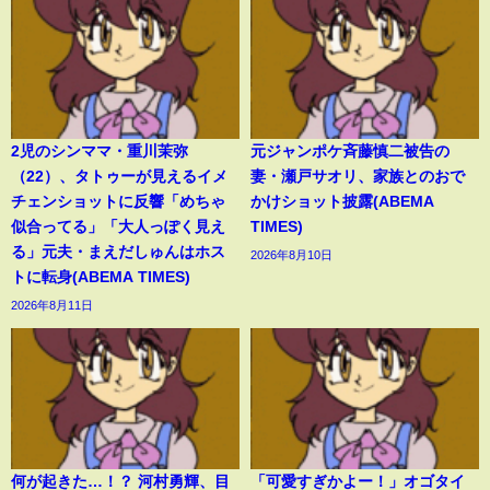
2児のシンママ・重川茉弥
元ジャンポケ斉藤慎二被告の
（22）、タトゥーが見えるイメ
妻・瀬戸サオリ、家族とのおで
チェンショットに反響「めちゃ
かけショット披露(ABEMA
似合ってる」「大人っぽく見え
TIMES)
る」元夫・まえだしゅんはホス
2026年8月10日
トに転身(ABEMA TIMES)
2026年8月11日
何が起きた…！？ 河村勇輝、目
「可愛すぎかよー！」オゴタイ