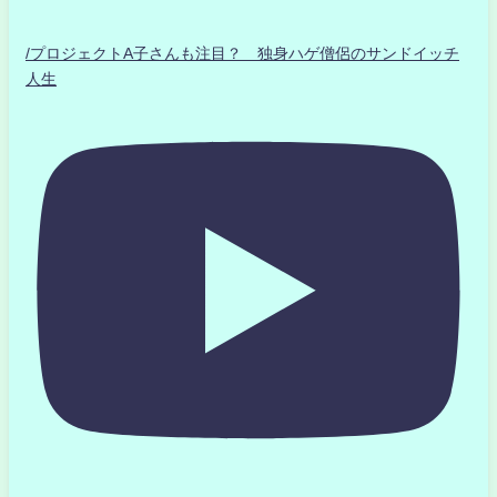
/プロジェクトA子さんも注目？ 独身ハゲ僧侶のサンドイッチ
人生