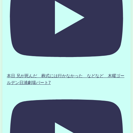
本日 兄が死んだ 葬式には行かなかった などなど 木曜ゴー
ルデン日浦劇場パート7