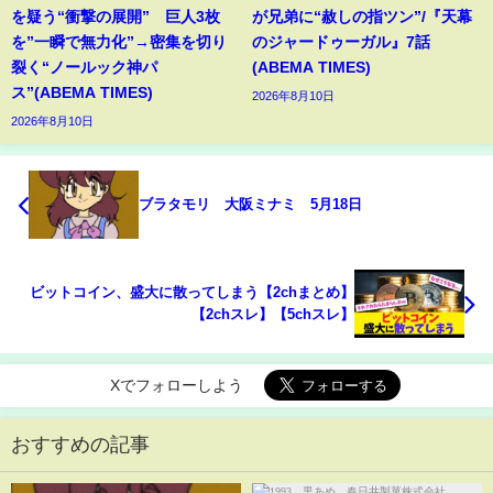
を疑う“衝撃の展開” 巨人3枚
が兄弟に“赦しの指ツン”/『天幕
を”一瞬で無力化”→密集を切り
のジャードゥーガル』7話
裂く“ノールック神パ
(ABEMA TIMES)
ス”(ABEMA TIMES)
2026年8月10日
2026年8月10日
ブラタモリ 大阪ミナミ 5月18日
ビットコイン、盛大に散ってしまう【2chまとめ】
【2chスレ】【5chスレ】
Xでフォローしよう
おすすめの記事