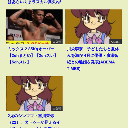
はあらいぐまラスカル真央ね!
未分類
AKB48
ミックス 2.85Kgオーバー
川栄李奈、子どもたちと夏休
【2chまとめ】【2chスレ】
みを満喫 4月に俳優・廣瀬智
【5chスレ】
紀との離婚を発表(ABEMA
TIMES)
未分類
2児のシンママ・重川茉弥
（22）、タトゥーが見えるイ