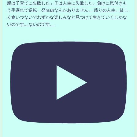
親は子育てに失敗した」子は人生に失敗した。負けに気付きも
う手遅れで逆転一発manなんかありません、 残りの人生、貧し
く食いつないでわずかな楽しみなど見つけて生きていくしかな
いのです。ないのです。