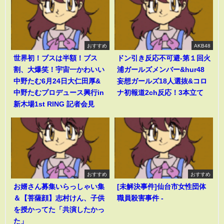
おすすめ
AKB48
世界初！ブスは半額！ブス
ドン引き反応不可避-第１回火
割、大爆笑！宇宙一かわいい
浦ガールズメンバー&hur48
中野たむ6月24日大仁田厚&
妄想ガールズ18人選抜&コロ
中野たむプロデュース興行in
ナ初報道2ch反応！3本立て
新木場1st RING 記者会見
おすすめ
おすすめ
お婿さん募集いらっしゃい集
[未解決事件]仙台市女性団体
＆【菩薩顔】志村けん、子供
職員殺害事件 -
を授かってた「共演したかっ
た」