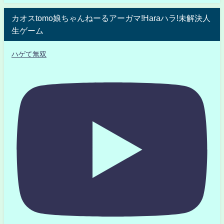
カオスtomo娘ちゃんねーるアーガマ!Haraハラ!未解決人
生ゲーム
ハゲて無双