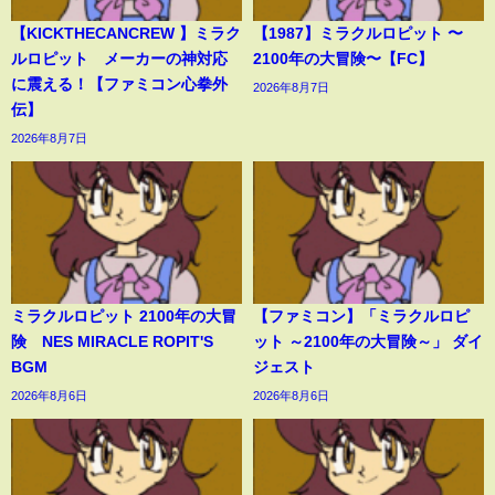
【KICKTHECANCREW 】ミラク
【1987】ミラクルロピット 〜
ルロピット メーカーの神対応
2100年の大冒険〜【FC】
に震える！【ファミコン心拳外
2026年8月7日
伝】
2026年8月7日
ミラクルロピット 2100年の大冒
【ファミコン】「ミラクルロピ
険 NES MIRACLE ROPIT'S
ット ～2100年の大冒険～」 ダイ
BGM
ジェスト
2026年8月6日
2026年8月6日