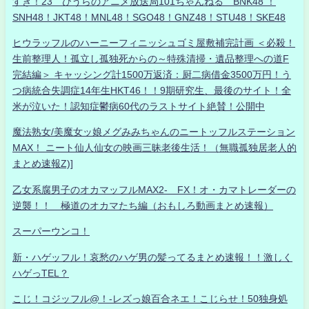
すき！23 ひうらのアニメ放送局101ちゃんねる BNK48 ！
SNH48！JKT48！MNL48！SGO48！GNZ48！STU48！SKE48
ヒウラッフルのハーニーフィニッシュゴミ屋敷補完計画 ＜必殺！
生前整理人！孤立し孤独死からの～特殊清掃・遺品整理への道F
完結編＞ キャッシング計1500万返済：厨二病借金3500万円！う
つ病統合失調症14年生HKT46！！9期研究生、最後のサイト！全
米が泣いた！認知症鬱病60代のラストサイト絶賛！公開中
魔法熟女/美魔女ッ娘メグみみちゃんのニートッフルステーション
MAX！ ニート仙人仙女の映画三昧老後生活！（無職孤独居老人的
まとめ速報Z)]
乙女系腐男子のオカマッフルMAX2- FX！オ・カマトレーダーの
逆襲！！ 極道のオカマたち編（おもしろ動画まとめ速報）
スーパーウンコ！
新・ハゲッフル！哀愁のハゲ男の髪ってるまとめ速報！！激しく
ハゲっTEL？
こじ！コジッフル@！-レズっ娘百合ネエ！こじらせ！50独身処