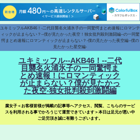
ユキミッフルAKB46！-二代目襲名火浦氷子の一同驚愕まとめ速報にロマンテ
ィックが止まらない？--僕が見たかった夜空！独女批判殺到激闘編--の一同驚
愕まとめ速報にロマンティックが止まらない？-僕の見たかった夜空編--僕の
見たかった星空編-
ユキミッフル--AKB46！--二代
目襲名火浦氷子の一同驚愕ま
とめ速報！にロマンティック
が止まらない？僕が見たかっ
た夜空-独女批判殺到激闘編
腐女子＜お客様皆様が掲載の記事等へアクセス、閲覧、こちらのサービ
スを利用される事でかろうじて運営できています＞本日は足元が悪い中
ご足労頂き誠に有難うございます。