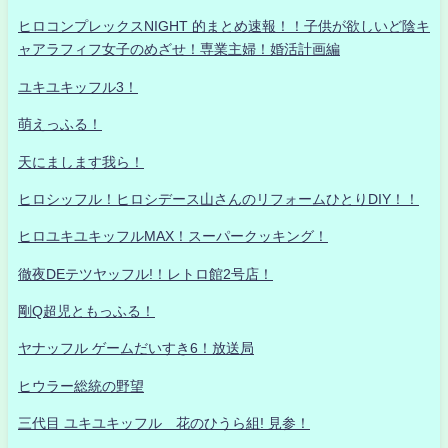
ヒロコンプレックスNIGHT 的まとめ速報！！子供が欲しいど陰キ
ャアラフィフ女子のめざせ！専業主婦！婚活計画編
ユキユキッフル3！
萌えっふる！
天にまします我ら！
ヒロシッフル！ヒロシデース山さんのリフォームひとりDIY！！
ヒロユキユキッフルMAX！スーパークッキング！
徹夜DEテツヤッフル!！レトロ館2号店！
剛Q超児ともっふる！
ヤナッフル ゲームだいすき6！放送局
ヒウラー総統の野望
三代目 ユキユキッフル 花のひうら組! 見参！