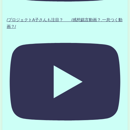
/プロジェクトA子さんも注目？ /感想戯言動画？.一息つく動
画？/