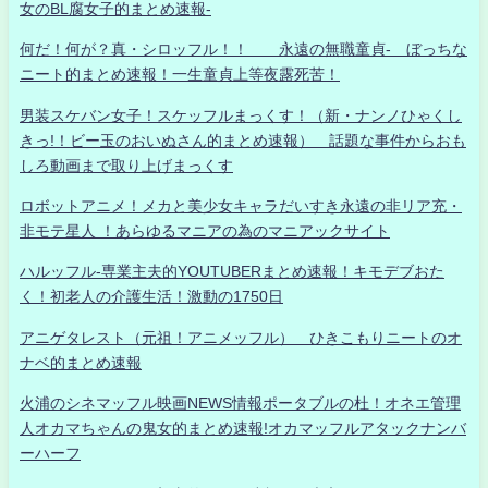
女のBL腐女子的まとめ速報-
何だ！何が？真・シロッフル！！ 永遠の無職童貞- ぼっちな
ニート的まとめ速報！一生童貞上等夜露死苦！
男装スケバン女子！スケッフルまっくす！（新・ナンノひゃくし
きっ!！ビー玉のおいぬさん的まとめ速報） 話題な事件からおも
しろ動画まで取り上げまっくす
ロボットアニメ！メカと美少女キャラだいすき永遠の非リア充・
非モテ星人 ！あらゆるマニアの為のマニアックサイト
ハルッフル-専業主夫的YOUTUBERまとめ速報！キモデブおた
く！初老人の介護生活！激動の1750日
アニゲタレスト（元祖！アニメッフル） ひきこもりニートのオ
ナベ的まとめ速報
火浦のシネマッフル映画NEWS情報ポータブルの杜！オネエ管理
人オカマちゃんの鬼女的まとめ速報!オカマッフルアタックナンバ
ーハーフ