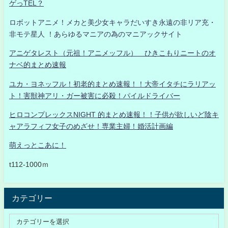
ゲっTEL？
ロボットアニメ！メカと美少女キャラだいすき永遠の非リア充・
非モテ星人 ！あらゆるマニアの為のマニアックサイト
アニゲタレスト（元祖！アニメッフル） ひきこもりニートのオ
ナベ的まとめ速報
ユカ・ヨネッフル！初老的まとめ速報！！大帝イタチにラリアッ
ト！害獣神アリ・ガー被害に必殺！パイルドライバー
ヒロコンプレックスNIGHT 的まとめ速報！！子供が欲しいど陰キ
ャアラフィフ女子のめざせ！専業主婦！婚活計画編
萌えっとこあに！
t112-1000ｍ
カテゴリー