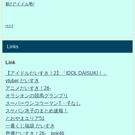
魁!!アイドル塾!
t112
Links
Link
【アイドルだいすき！2】「IDOL DAISUKI！」
vtuber だいすき
アニメだいすき！26-
オラシオンの競馬グランプリ
スーパーウンコウーマンT・子なし
スケバン氷子のまとめ速報！
とおやまエリア51
一番くじ福袋 だいすき
声優だいすき！26- bnk46