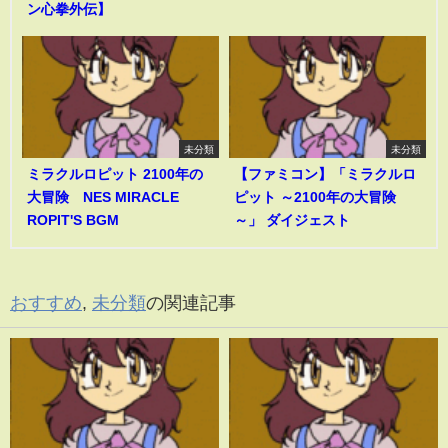
ン心拳外伝】
未分類
未分類
ミラクルロピット 2100年の
【ファミコン】「ミラクルロ
大冒険 NES MIRACLE
ピット ～2100年の大冒険
ROPIT'S BGM
～」 ダイジェスト
おすすめ
,
未分類
の関連記事