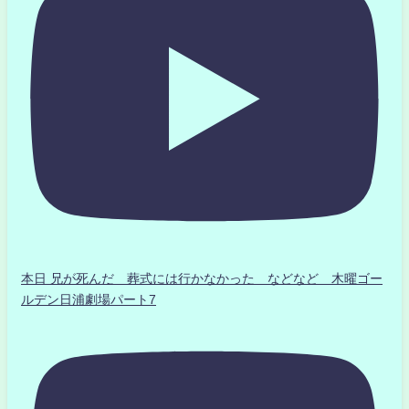
本日 兄が死んだ 葬式には行かなかった などなど 木曜ゴー
ルデン日浦劇場パート7