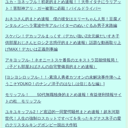
ユカ・ヨネッフル！初老的まとめ速報！！大帝イタチにラリアッ
ト！害獣神アリ・ガー被害に必殺！パイルドライバー
おネコさん的まとめ速報 僕の彼女はエリーちゃん人形！豆腐メ
ンタルメンヘラ電波中年アルバイターのぬいぐるみ男子末路編
スケバン！デカッフルまっくす（デカい強い2次元嫁だいすき子
供部屋おじさんヒロシ之古惑仔的まとめ速報）話題な動画取り上
げMAX！デカいは正義刑事編
アキヨッフル-！ネオニートスケ番長のエキストラ芸能情報局！
（子ども部屋おばさんの自宅警備員的まとめ速報）
[ヨシヨシロッフル-！！-素浪人勇者カツオンの未解決事件簿へよ
うこそYOUKO！のナンノ洋子のはなしは信じるな編）]
モリッフル！ 50代無職独身的まとめ速報！有益便利情報サイ
トの杜 モリッフル
ユキユキッフル2！ど底辺的一同驚愕騒然まとめ速報！超氷河期
世代！人生の強制ロスカットですべてを失ったキグナス氷子の愛
のクリスタルキングボンビー脱出大作戦