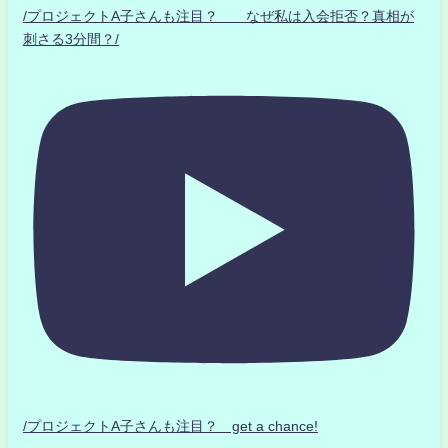
/プロジェクトA子さんも注目？ なぜ私は入会拒否？真相が
刺さる3分間？/
/プロジェクトA子さんも注目？ get a chance!