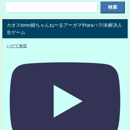
検索
カオスtomo娘ちゃんねーるアーガマ!Haraハラ!未解決人
生ゲーム
ハゲて無双