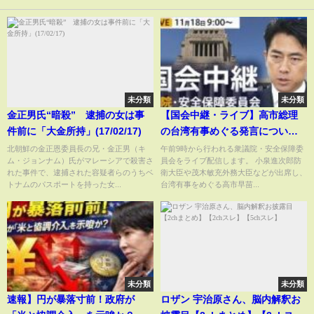
未分類
未分類
金正男氏“暗殺” 逮捕の女は事
【国会中継・ライブ】高市総理
件前に「大金所持」(17/02/17)
の台湾有事めぐる発言について
など質問の見通し 衆議院・安
北朝鮮の金正恩委員長の兄・金正男（キ
午前9時から行われる衆議院・安全保障委
ム・ジョンナム）氏がマレーシアで殺害さ
員会をライブ配信します。 小泉進次郎防
全保障委員会 午前9時～（2025
れた事件で、逮捕された容疑者らのうちベ
衛大臣や茂木敏充外務大臣などが出席し、
年11月18日 LIVE配信）｜TBS
トナムのパスポートを持った女...
台湾有事をめぐる高市早苗...
NEWS DIG
未分類
未分類
速報】円が暴落寸前！政府が
ロザン 宇治原さん、脳内解釈お