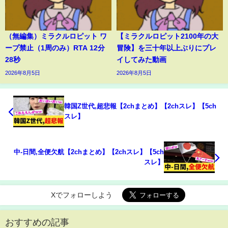
（無編集）ミラクルロピット ワ
【ミラクルロピット2100年の大
ープ禁止（1周のみ）RTA 12分
冒険】を三十年以上ぶりにプレ
28秒
イしてみた動画
2026年8月5日
2026年8月5日
韓国Z世代,超悲報【2chまとめ】【2chスレ】【5ch
スレ】
中-日間,全便欠航【2chまとめ】【2chスレ】【5ch
スレ】
Xでフォローしよう
おすすめの記事