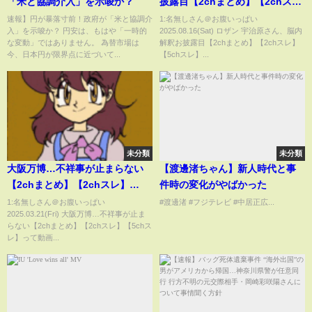
「米と協調介入」を示唆か？
披露目【2chまとめ】【2chス
レ】【5chスレ】
速報】円が暴落寸前！政府が「米と協調介
1:名無しさん＠お腹いっぱい
入」を示唆か？ 円安は、もはや「一時的
2025.08.16(Sat) ロザン 宇治原さん、脳内
な変動」ではありません。 為替市場は
解釈お披露目【2chまとめ】【2chスレ】
今、日本円が限界点に近づいて...
【5chスレ】...
未分類
未分類
大阪万博…不祥事が止まらない
【渡邊渚ちゃん】新人時代と事
【2chまとめ】【2chスレ】
件時の変化がやばかった
【5chスレ】
1:名無しさん＠お腹いっぱい
#渡邊渚 #フジテレビ #中居正広...
2025.03.21(Fri) 大阪万博…不祥事が止ま
らない【2chまとめ】【2chスレ】【5chス
レ】って動画...