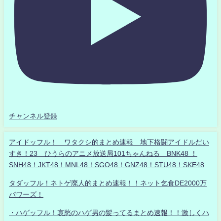
チャンネル登録
アイドッフル！ ワタクシ的まとめ速報 地下格闘アイドルだい
すき！23 ひうらのアニメ放送局101ちゃんねる BNK48 ！
SNH48！JKT48！MNL48！SGO48！GNZ48！STU48！SKE48
タダッフル！ネトゲ廃人的まとめ速報！！ネット乞食DE2000万
パワーズ！
・ハゲッフル！哀愁のハゲ男の髪ってるまとめ速報！！激しくハ