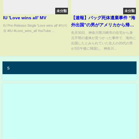
未分類
未分類
IU 'Love wins all' MV
【速報】バッグ死体遺棄事件 “海
外出国”の男がアメリカから帰
IU Pre-Release Single 'Love wins all' #아이
유 #IU #Love_wins_all YouTube ...
国…神奈川県警が任意同行 行方
先月30日、神奈川県川崎市の住宅から身
元不明の遺体が見つかった事件で、海外に
不明の元交際相手・岡崎彩咲陽
出国したとみられていた住人の20代の男
さんについて事情聞く方針
が3日午後に帰国し、神奈川...
s