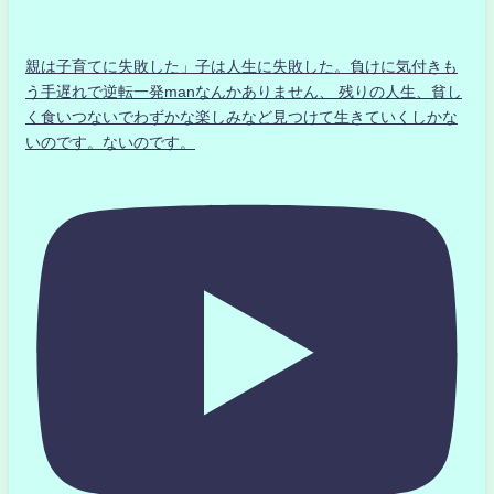
親は子育てに失敗した」子は人生に失敗した。負けに気付きも
う手遅れで逆転一発manなんかありません、 残りの人生、貧し
く食いつないでわずかな楽しみなど見つけて生きていくしかな
いのです。ないのです。