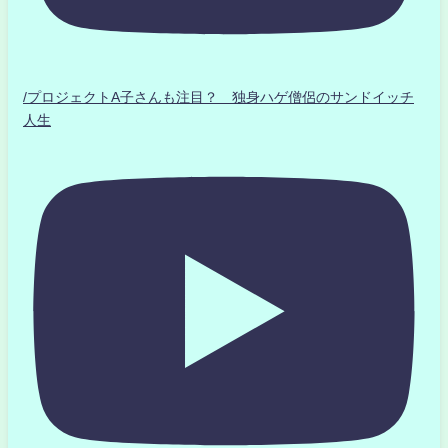
/プロジェクトA子さんも注目？ 独身ハゲ僧侶のサンドイッチ
人生