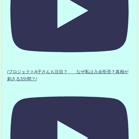
/プロジェクトA子さんも注目？ なぜ私は入会拒否？真相が
刺さる3分間？/