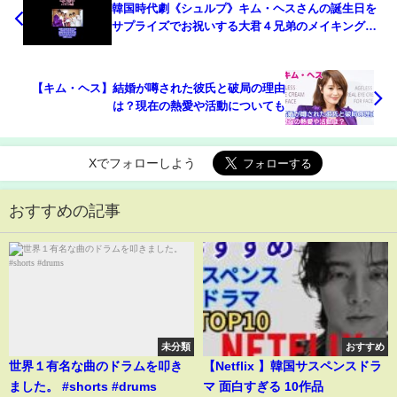
韓国時代劇《シュルプ》キム・ヘスさんの誕生日を
サプライズでお祝いする大君４兄弟のメイキング映
像【日本語翻訳】#ショート
【キム・ヘス】結婚が噂された彼氏と破局の理由
は？現在の熱愛や活動についても
Xでフォローしよう
おすすめの記事
未分類
おすすめ
世界１有名な曲のドラムを叩き
【Netflix 】韓国サスペンスドラ
ました。 #shorts #drums
マ 面白すぎる 10作品