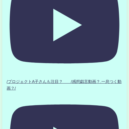
/プロジェクトA子さんも注目？ /感想戯言動画？.一息つく動
画？/