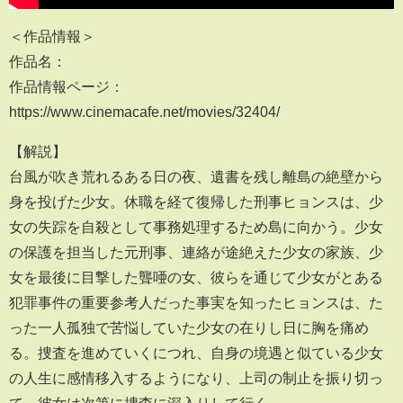
＜作品情報＞
作品名：
作品情報ページ：
https://www.cinemacafe.net/movies/32404/
【解説】
台風が吹き荒れるある日の夜、遺書を残し離島の絶壁から
身を投げた少女。休職を経て復帰した刑事ヒョンスは、少
女の失踪を自殺として事務処理するため島に向かう。少女
の保護を担当した元刑事、連絡が途絶えた少女の家族、少
女を最後に目撃した聾唖の女、彼らを通じて少女がとある
犯罪事件の重要参考人だった事実を知ったヒョンスは、た
った一人孤独で苦悩していた少女の在りし日に胸を痛め
る。捜査を進めていくにつれ、自身の境遇と似ている少女
の人生に感情移入するようになり、上司の制止を振り切っ
て、彼女は次第に捜査に深入りして行く…。