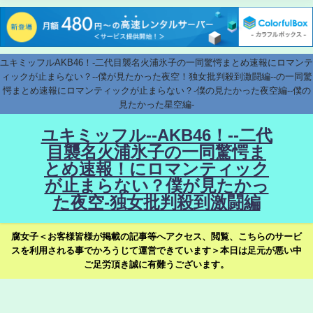
ユキミッフルAKB46！-二代目襲名火浦氷子の一同驚愕まとめ速報にロマンテ
ィックが止まらない？--僕が見たかった夜空！独女批判殺到激闘編--の一同驚
愕まとめ速報にロマンティックが止まらない？-僕の見たかった夜空編--僕の
見たかった星空編-
ユキミッフル--AKB46！--二代
目襲名火浦氷子の一同驚愕ま
とめ速報！にロマンティック
が止まらない？僕が見たかっ
た夜空-独女批判殺到激闘編
腐女子＜お客様皆様が掲載の記事等へアクセス、閲覧、こちらのサービ
スを利用される事でかろうじて運営できています＞本日は足元が悪い中
ご足労頂き誠に有難うございます。