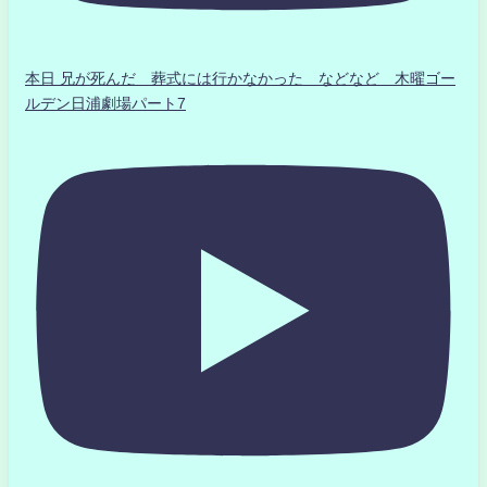
本日 兄が死んだ 葬式には行かなかった などなど 木曜ゴー
ルデン日浦劇場パート7