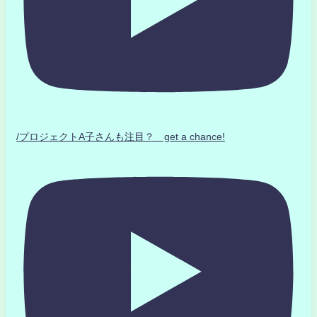
/プロジェクトA子さんも注目？ get a chance!