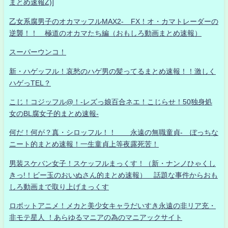
まとめ速報Z)]
乙女系腐男子のオカマッフルMAX2- FX！オ・カマトレーダーの
逆襲！！ 極道のオカマたち編（おもしろ動画まとめ速報）
スーパーウンコ！
新・ハゲッフル！哀愁のハゲ男の髪ってるまとめ速報！！激しく
ハゲっTEL？
こじ！コジッフル@！-レズっ娘百合ネエ！こじらせ！50独身処
女のBL腐女子的まとめ速報-
何だ！何が？真・シロッフル！！ 永遠の無職童貞- ぼっちな
ニート的まとめ速報！一生童貞上等夜露死苦！
男装スケバン女子！スケッフルまっくす！（新・ナンノひゃくし
きっ!！ビー玉のおいぬさん的まとめ速報） 話題な事件からおも
しろ動画まで取り上げまっくす
ロボットアニメ！メカと美少女キャラだいすき永遠の非リア充・
非モテ星人 ！あらゆるマニアの為のマニアックサイト