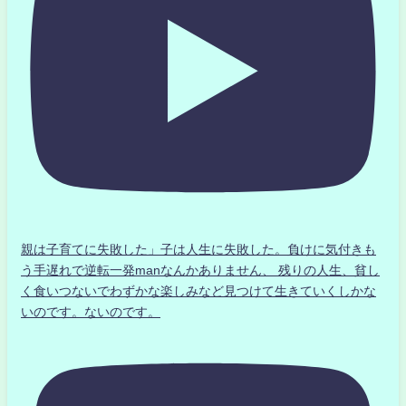
親は子育てに失敗した」子は人生に失敗した。負けに気付きも
う手遅れで逆転一発manなんかありません、 残りの人生、貧し
く食いつないでわずかな楽しみなど見つけて生きていくしかな
いのです。ないのです。