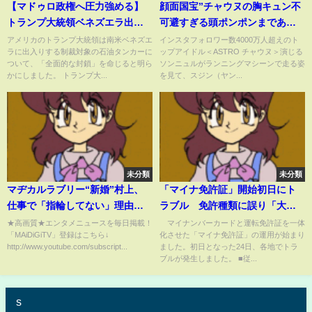
【マドゥロ政権へ圧力強める】
顔面国宝”チャウヌの胸キュン不
トランプ大統領ベネズエラ出入
可避すぎる頭ポンポンまであと
りの石油タンカー「全面的な封
10秒｜韓国ドラマ『ワンダフル
アメリカのトランプ大統領は南米ベネズエ
インスタフォロワー数4000万人超えのト
ラに出入りする制裁対象の石油タンカーに
ップアイドル＜ASTRO チャウヌ＞演じる
鎖」へ 麻薬の密輸対策を理由
ワールド』｜Disney+ (ディズニ
ついて、「全面的な封鎖」を命じると明ら
ソンニュルがランニングマシーンで走る姿
に｜TBS NEWS DIG
ープラス）#Shorts
かにしました。 トランプ大...
を見て、スジン（ヤン...
未分類
未分類
マヂカルラブリー“新婚”村上、
「マイナ免許証」開始初日にト
仕事で「指輪してない」理由
ラブル 免許種類に誤り「大型
は？ 相方・野田クリスタルに
自動二輪」表示【知ってもっ
★高画質★エンタメニュースを毎日掲載！
マイナンバーカードと運転免許証を一体
「MAiDiGiTV」登録はこちら↓
化させた「マイナ免許証」の運用が始まり
イジられ照れ笑い
と】【グッド！モーニング】
http://www.youtube.com/subscript...
ました。初日となった24日、各地でトラ
(2025年3月25日)
ブルが発生しました。 ■従...
s