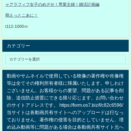
ャアラフィフ女子のめざせ！専業主婦！婚活計画編
萌えっとこあに！
t112-1000ｍ
カテゴリー
動画やサムネイルで使用している映像の著作権や肖像権
等は全てその権利所有者様に帰属いたします。申しわけ
ございません。お客様からの要望、問題がある記事を削
除、送信防止措置にできる限り応じます。お問い合わせ
のサイトアドレスです。 https://form.os7.biz/f/c82c6596/
当サイトは各動画共有サイトへのアップロードは行なっ
ておりません、著作権の侵害を目的としていません、埋
め込み動画等に問題がある場合は各動画共有サイト元へ