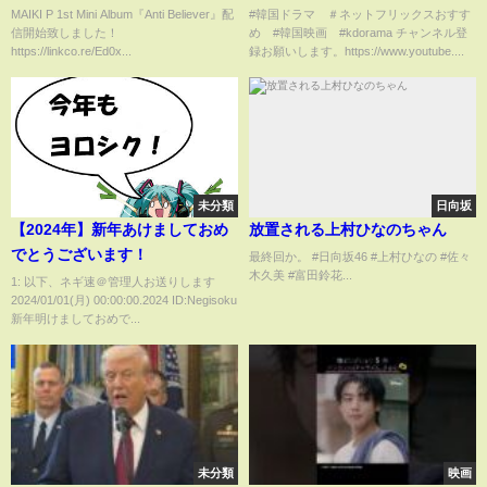
MAIKI P 1st Mini Album『Anti Believer』配
#韓国ドラマ ＃ネットフリックスおすす
信開始致しました！
め #韓国映画 #kdorama チャンネル登
https://linkco.re/Ed0x...
録お願いします。https://www.youtube....
未分類
日向坂
【2024年】新年あけましておめ
放置される上村ひなのちゃん
でとうございます！
最終回か。 #日向坂46 #上村ひなの #佐々
木久美 #富田鈴花...
1: 以下、ネギ速＠管理人お送りします
2024/01/01(月) 00:00:00.2024 ID:Negisoku
新年明けましておめで...
未分類
映画