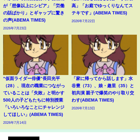
が「想像以上にシビア」「労働
高」「お庭でゆっくりなんてス
の話ばかり」とギャップに驚き
テキです」(ABEMA TIMES)
の声(ABEMA TIMES)
2026年7月22日
2026年7月23日
“仮面ライダー俳優”長田光平
「家に帰ってから話します」水
（28）、現在の職業につながっ
谷豊（73）、娘・趣里（35）と
ていることは「失敗」と明かす
初共演 親子で爆笑のやり取り交
500人の子どもたちに特別授業
わす(ABEMA TIMES)
「いろいろなことにチャレンジ
2026年7月13日
してほしい」(ABEMA TIMES)
2026年7月14日