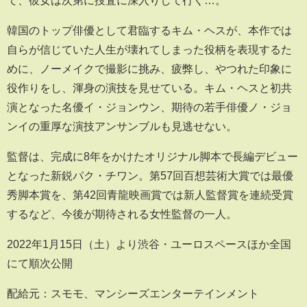
韓国のトップ俳優として君臨するキム・ヘスが、本作では
自らが信じていた人生が壊れてしまった役柄を表現するた
めに、ノーメイクで撮影に挑み、疲弊し、やつれた印象に
役作りをし、渾身の演技を見せている。キム・ヘスと初共
演となった名優イ・ジョンウン、期待の若手俳優ノ・ジョ
ンイの重厚な演技アンサンブルも見逃せない。
監督は、完成に8年をかけたオリジナル脚本で長編デビュー
となった新鋭パク・チワン。第57回百想芸術大賞では最優
秀脚本賞を、第42回青龍映画賞では新人監督賞を連続受賞
するなど、今後が期待される女性監督の一人。
2022年1月15日（土）より渋谷・ユーロスペースほか全国
にて順次公開
配給元：スモモ、マンシーズエンターテインメント