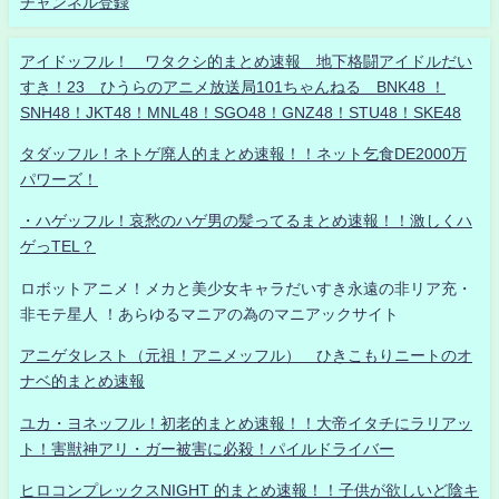
チャンネル登録
アイドッフル！ ワタクシ的まとめ速報 地下格闘アイドルだい
すき！23 ひうらのアニメ放送局101ちゃんねる BNK48 ！
SNH48！JKT48！MNL48！SGO48！GNZ48！STU48！SKE48
タダッフル！ネトゲ廃人的まとめ速報！！ネット乞食DE2000万
パワーズ！
・ハゲッフル！哀愁のハゲ男の髪ってるまとめ速報！！激しくハ
ゲっTEL？
ロボットアニメ！メカと美少女キャラだいすき永遠の非リア充・
非モテ星人 ！あらゆるマニアの為のマニアックサイト
アニゲタレスト（元祖！アニメッフル） ひきこもりニートのオ
ナベ的まとめ速報
ユカ・ヨネッフル！初老的まとめ速報！！大帝イタチにラリアッ
ト！害獣神アリ・ガー被害に必殺！パイルドライバー
ヒロコンプレックスNIGHT 的まとめ速報！！子供が欲しいど陰キ