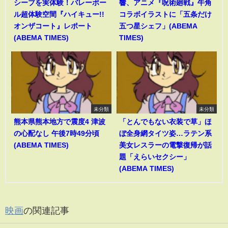
シーブを実体験！バレーボー
響、アニメ『呪術廻戦』牛角
ル超体験空間『ハイキュー!!
コラボイラストに「五条だけ
オンザコート』レポート
五つ星シェフ」(ABEMA
(ABEMA TIMES)
TIMES)
未分類
未分類
熊本県熊本地方で震度4 津波
「とんでもない衣装で草」ほ
の心配なし 午後7時49分頃
ぼ全身網タイツ姿…ラテン系
(ABEMA TIMES)
美女レスラーの電撃復帰が話
題「えらいセクシー」
(ABEMA TIMES)
映画
の関連記事