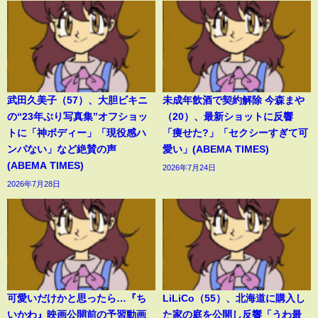
武田久美子（57）、大胆ビキニ
未成年飲酒で契約解除 今森まや
の“23年ぶり写真集”オフショッ
（20）、最新ショットに反響
トに「神ボディー」「現役感ハ
「痩せた?」「セクシーすぎて可
ンパない」など絶賛の声
愛い」(ABEMA TIMES)
(ABEMA TIMES)
2026年7月24日
2026年7月28日
可愛いだけかと思ったら…『ち
LiLiCo（55）、北海道に購入し
いかわ』映画公開前の予習動画
た家の庭を公開し反響「うわ最