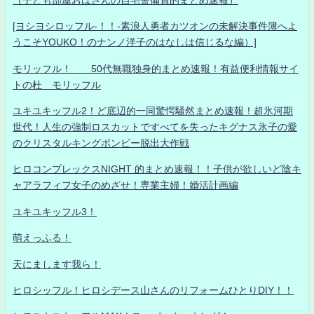
[ヨシヨシロッフル-！！-素浪人勇者カツオンの未解決事件簿へよ
うこそYOUKO！のナンノ洋子のはなしは信じるな編）]
モリッフル！ 50代無職独身的まとめ速報！有益便利情報サイ
トの杜 モリッフル
ユキユキッフル2！ど底辺的一同驚愕騒然まとめ速報！超氷河期
世代！人生の強制ロスカットですべてを失ったキグナス氷子の愛
のクリスタルキングボンビー脱出大作戦
ヒロコンプレックスNIGHT 的まとめ速報！！子供が欲しいど陰キ
ャアラフィフ女子のめざせ！専業主婦！婚活計画編
ユキユキッフル3！
萌えっふる！
天にまします我ら！
ヒロシッフル！ヒロシデース山さんのリフォームひとりDIY！！