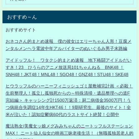
おすすめ～ん
おすすめサイト
おネコさん的まとめ速報 僕の彼女はエリーちゃん人形！豆腐メ
ンタルメンヘラ電波中年アルバイターのぬいぐるみ男子末路編
アイドッフル！ ワタクシ的まとめ速報 地下格闘アイドルだい
すき！23 ひうらのアニメ放送局101ちゃんねる BNK48 ！
SNH48！JKT48！MNL48！SGO48！GNZ48！STU48！SKE48
ヒウラッフルのハーニーフィニッシュゴミ屋敷補完計画 ＜必殺！
生前整理人！孤立し孤独死からの～特殊清掃・遺品整理への道F
完結編＞ キャッシング計1500万返済：厨二病借金3500万円！う
つ病統合失調症14年生HKT46！！9期研究生、最後のサイト！全
米が泣いた！認知症鬱病60代のラストサイト絶賛！公開中
魔法熟女/美魔女ッ娘メグみみちゃんのニートッフルステーション
MAX！ ニート仙人仙女の映画三昧老後生活！（無職孤独居老人的