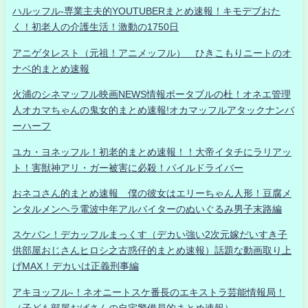
ハルッフル-専業主夫的YOUTUBERまとめ速報！キモデブおた
く！初老人の介護生活！激動の1750日
アニゲタレスト（元祖！アニメッフル） ひきこもりニートのオ
ナベ的まとめ速報
火浦のシネマッフル映画NEWS情報ポータブルの杜！オネエ管理
人オカマちゃんの鬼女的まとめ速報!オカマッフルアタックナンバ
ーハーフ
ユカ・ヨネッフル！初老的まとめ速報！！大帝イタチにラリアッ
ト！害獣神アリ・ガー被害に必殺！パイルドライバー
おネコさん的まとめ速報 僕の彼女はエリーちゃん人形！豆腐メ
ンタルメンヘラ電波中年アルバイターのぬいぐるみ男子末路編
スケバン！デカッフルまっくす（デカい強い2次元嫁だいすき子
供部屋おじさんヒロシ之古惑仔的まとめ速報）話題な動画取り上
げMAX！デカいは正義刑事編
アキヨッフル-！ネオニートスケ番長のエキストラ芸能情報局！
（子ども部屋おばさんの自宅警備員的まとめ速報）